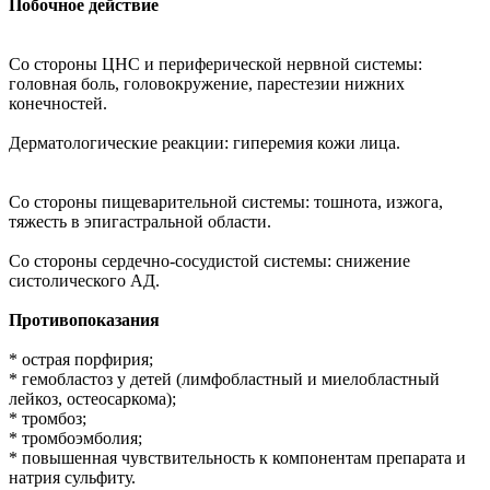
Побочное действие
Со стороны ЦНС и периферической нервной системы:
головная боль, головокружение, парестезии нижних
конечностей.
Дерматологические реакции: гиперемия кожи лица.
Со стороны пищеварительной системы: тошнота, изжога,
тяжесть в эпигастральной области.
Со стороны сердечно-сосудистой системы: снижение
систолического АД.
Противопоказания
* острая порфирия;
* гемобластоз у детей (лимфобластный и миелобластный
лейкоз, остеосаркома);
* тромбоз;
* тромбоэмболия;
* повышенная чувствительность к компонентам препарата и
натрия сульфиту.