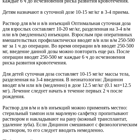
каждые 6 ч до исчезновения риска развития кровотечения.
Детям назначают в суточной дозе 10-15 мг/кг в 3-4 приема.
Раствор для в/м и в/в инъекций Оптимальная суточная доза
для взрослых составляет 10-20 мг/кг, разделенная на 3-4 в/м
или в/в (медленных) инъекции. Взрослым при оперативных
вмешательствах профилактически вводят в/в или в/м 250-500
мг за 1 ч до операции. Во время операции в/в вводят 250-500
мг, введение данной дозы можно повторить еще раз. После
операции вводят 250-500 мг каждые 6 ч до исчезновения
риска развития кровотечения.
Для детей суточная доза составляет 10-15 мг/кг массы тела,
разделенная на 3-4 введения. В неонатологии: Дицинон
вводят в/м или в/в (медленно) в дозе 12.5 мг/кг (0.1 мл=12.5
мг). Лечение следует начать в течение первых 2 ч после
рождения.
Раствор для в/м и в/в инъекций можно применять местно:
стерильный тампон или марлевую салфетку пропитывают
раствором и накладывают на рану (кожный трансплантат,
удаление зуба). Если Дицинон смешивают с физиологическим
раствором, то его следует вводить немедленно.