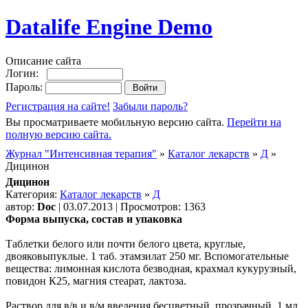
Datalife Engine Demo
Описание сайта
Логин:
Пароль:
Регистрация на сайте!
Забыли пароль?
Вы просматриваете мобильную версию сайта.
Перейти на
полную версию сайта.
Журнал "Интенсивная терапия"
»
Каталог лекарств
»
Д
»
Дицинон
Дицинон
Категория:
Каталог лекарств
»
Д
автор:
Doc
| 03.07.2013 | Просмотров: 1363
Форма выпуска, состав и упаковка
Таблетки белого или почти белого цвета, круглые,
двояковыпуклые. 1 таб. этамзилат 250 мг. Вспомогательные
вещества: лимонная кислота безводная, крахмал кукурузный,
повидон К25, магния стеарат, лактоза.
Раствор для в/в и в/м введения бесцветный, прозрачный. 1 мл