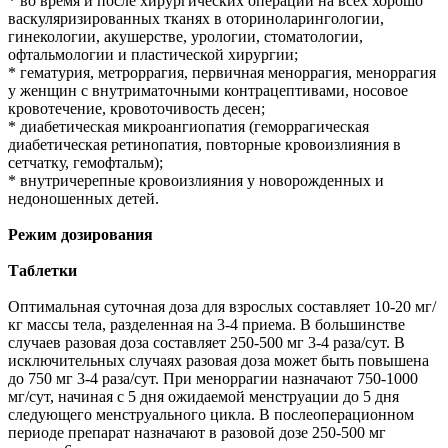
* во время и после хирургических операций на всех хорошо
васкуляризированных тканях в оториноларингологии,
гинекологии, акушерстве, урологии, стоматологии,
офтальмологии и пластической хирургии;
* гематурия, метроррагия, первичная меноррагия, меноррагия
у женщин с внутриматочными контрацептивами, носовое
кровотечение, кровоточивость десен;
* диабетическая микроангиопатия (геморрагическая
диабетическая ретинопатия, повторные кровоизлияния в
сетчатку, гемофтальм);
* внутричерепные кровоизлияния у новорожденных и
недоношенных детей.
Режим дозирования
Таблетки
Оптимальная суточная доза для взрослых составляет 10-20 мг/
кг массы тела, разделенная на 3-4 приема. В большинстве
случаев разовая доза составляет 250-500 мг 3-4 раза/сут. В
исключительных случаях разовая доза может быть повышена
до 750 мг 3-4 раза/сут. При меноррагии назначают 750-1000
мг/сут, начиная с 5 дня ожидаемой менструации до 5 дня
следующего менструального цикла. В послеоперационном
периоде препарат назначают в разовой дозе 250-500 мг