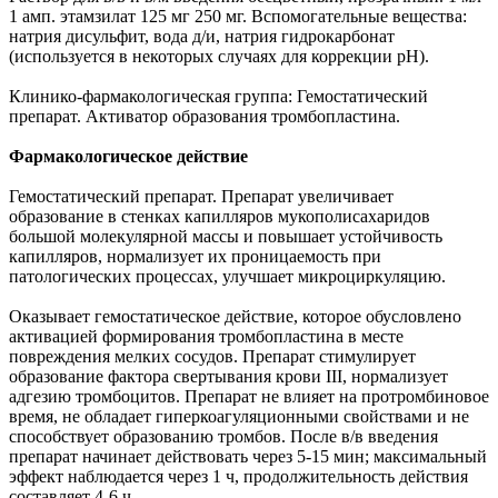
1 амп. этамзилат 125 мг 250 мг. Вспомогательные вещества:
натрия дисульфит, вода д/и, натрия гидрокарбонат
(используется в некоторых случаях для коррекции рН).
Клинико-фармакологическая группа: Гемостатический
препарат. Активатор образования тромбопластина.
Фармакологическое действие
Гемостатический препарат. Препарат увеличивает
образование в стенках капилляров мукополисахаридов
большой молекулярной массы и повышает устойчивость
капилляров, нормализует их проницаемость при
патологических процессах, улучшает микроциркуляцию.
Оказывает гемостатическое действие, которое обусловлено
активацией формирования тромбопластина в месте
повреждения мелких сосудов. Препарат стимулирует
образование фактора свертывания крови III, нормализует
адгезию тромбоцитов. Препарат не влияет на протромбиновое
время, не обладает гиперкоагуляционными свойствами и не
способствует образованию тромбов. После в/в введения
препарат начинает действовать через 5-15 мин; максимальный
эффект наблюдается через 1 ч, продолжительность действия
составляет 4-6 ч.