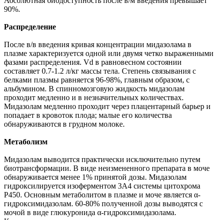
Абсолютная биодоступность после в/м введения превышает
90%.
Распределение
После в/в введения кривая концентрации мидазолама в
плазме характеризуется одной или двумя четко выраженными
фазами распределения. Vd в равновесном состоянии
составляет 0.7-1.2 л/кг массы тела. Степень связывания с
белками плазмы равняется 96-98%, главным образом, с
альбумином. В спинномозговую жидкость мидазолам
проходит медленно и в незначительных количествах.
Мидазолам медленно проходит через плацентарный барьер и
попадает в кровоток плода; малые его количества
обнаруживаются в грудном молоке.
Метаболизм
Мидазолам выводится практически исключительно путем
биотрансформации. В виде неизмененного препарата в моче
обнаруживается менее 1% принятой дозы. Мидазолам
гидроксилируется изоферментом 3А4 системы цитохрома
Р450. Основным метаболитом в плазме и моче является α-
гидроксимидазолам. 60-80% полученной дозы выводятся с
мочой в виде глюкуронида α-гидроксимидазолама.