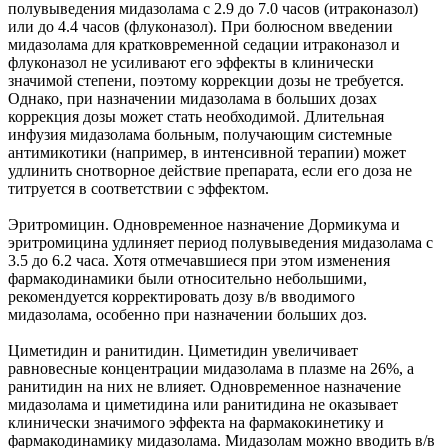
полувыведения мидазолама с 2.9 до 7.0 часов (итраконазол)
или до 4.4 часов (флуконазол). При болюсном введении
мидазолама для кратковременной седации итраконазол и
флуконазол не усиливают его эффекты в клинически
значимой степени, поэтому коррекции дозы не требуется.
Однако, при назначении мидазолама в больших дозах
коррекция дозы может стать необходимой. Длительная
инфузия мидазолама больным, получающим системные
антимикотики (например, в интенсивной терапии) может
удлинить снотворное действие препарата, если его доза не
титруется в соответствии с эффектом.
Эритромицин. Одновременное назначение Дормикума и
эритромицина удлиняет период полувыведения мидазолама с
3.5 до 6.2 часа. Хотя отмечавшиеся при этом изменения
фармакодинамики были относительно небольшими,
рекомендуется корректировать дозу в/в вводимого
мидазолама, особенно при назначении больших доз.
Циметидин и ранитидин. Циметидин увеличивает
равновесные концентрации мидазолама в плазме на 26%, а
ранитидин на них не влияет. Одновременное назначение
мидазолама и циметидина или ранитидина не оказывает
клинически значимого эффекта на фармакокинетику и
фармакодинамику мидазолама. Мидазолам можно вводить в/в