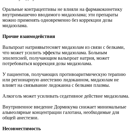
Оральные контрацептивы не влияли на фармакокинетику
внутримышечно вводимого мидазолама; эти препараты
можно применять одновременно без коррекции дозы
мидазолама.
Прочие взаимодействия
Вальпроат натриявытесняет мидазолам из связи с белками,
что может усилить эффекты мидазолама. Больным
эпилепсией, получающим вальпроат натрия, может
потребоваться коррекция дозы мидазолама.
У пациентов, получающих противоаритмическую терапию
или регионарную анестезию лидокаином, мидазолам не
влияет на связывание лидокаина с белками плазмы.
Алкоголь может усиливать седативное действие мидазолама.
Внутривенное введение Дормикума снижает минимальные
альвеолярные концентрации галотана, необходимые для
общей анестезии.
Несовместимость