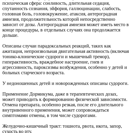
психическая сфера: сонливость, длительная седация,
спутанность сознания, эйфория, галлюцинации, слабость,
головная боль, головокружение, атаксия, антероградная
амнезия, продолжительность которой непосредственно
зависит от дозы. Антероградная амнезия может иметь место в
конце процедуры, в отдельных случаях она продолжается
дольше.
Описаны случаи парадоксальных реакций, таких как
ажитация, непроизвольная двигательная активность (включая
тонико-клонические судороги и мышечный тремор),
гиперактивность, враждебное настроение, гнев и
агрессивность, пароксизмы возбуждения, особенно у детей и
больных старческого возраста.
У недоношенных детей и новорожденных описаны судороги.
Применение Дормикума, даже в терапевтических дозах,
может приводить к формированию физической зависимости.
Отмена препарата, особенно резкая, после его длительного
внутривенного применения, может сопровождаться
симптомами отмены, в том числе судорогами.
Желудочно-кишечный тракт: тошнота, рвота, икота, запор,
сухость во рту.