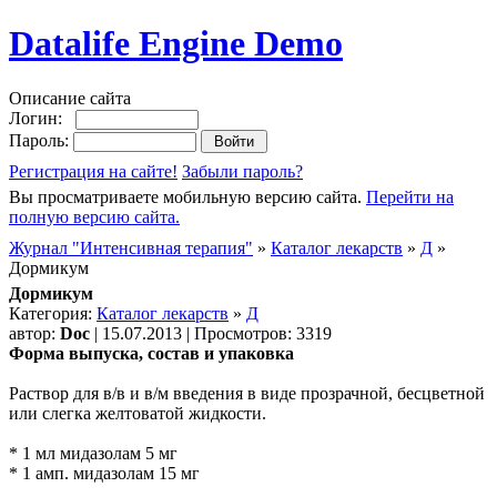
Datalife Engine Demo
Описание сайта
Логин:
Пароль:
Регистрация на сайте!
Забыли пароль?
Вы просматриваете мобильную версию сайта.
Перейти на
полную версию сайта.
Журнал "Интенсивная терапия"
»
Каталог лекарств
»
Д
»
Дормикум
Дормикум
Категория:
Каталог лекарств
»
Д
автор:
Doc
| 15.07.2013 | Просмотров: 3319
Форма выпуска, состав и упаковка
Раствор для в/в и в/м введения в виде прозрачной, бесцветной
или слегка желтоватой жидкости.
* 1 мл мидазолам 5 мг
* 1 амп. мидазолам 15 мг