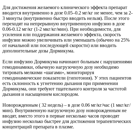
Для достижения желаемого клинического эффекта препарат
вводится внутривенно в дозе 0.05–0.2 мг/кг не менее, чем за 2-
3 минуты (внутривенно быстро вводить нельзя). После этого
переходят на непрерывную внутривенную инфузию в дозе
0.06-0.12 мг/кг (1-2 мкг/кг/мин). При необходимости, для
усиления или поддержания желаемого эффекта, скорость
инфузии можно увеличивать или уменьшать (обычно на 25%
от начальной или последующей скорости) или вводить
дополнительные дозы Дормикума.
Если инфузию Дормикума начинают больным с нарушениями
гемодинамики, обычную нагрузочную дозу необходимо
титровать мелкими «шагами», мониторируя
гемодинамические показатели (гипотония). У этих пациентов
есть склонность к угнетению дыхания при применении
Дормикума, они требуют тщательного контроля за частотой
дыхания и насыщением кислородом.
Новорожденным ( 32 недель) – в дозе 0.06 мг/кг/час (1 мкг/кг/
мин). Внутривенную нагрузочную дозу новорожденным не
вводят, вместо этого в первые несколько часов проводят
инфузию несколько быстрее для достижения терапевтических
концентраций препарата в плазме.