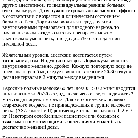
других анестетиков, то индивидуальная реакция больных
очень варьирует. Дозу нужно титровать до желаемого эффекта
в соответствии с возрастом и клиническим состоянием
больного. Если Дормикум вводится перед другими
внутривенными препаратами для вводного наркоза, то
начальные дозы каждого из этих препаратов можно
значительно уменьшить, иногда до 25% от стандартной
начальной дозы.
Желательный уровень анестезии достигается путем
титрования дозы. Индукционная доза Дормикума вводится
внутривенно медленно, дробно. Каждую повторную дозу, не
превышающую 5 мг, следует вводить в течение 20-30 секунд,
делая интервалы в 2 минуты между введениями.
Взрослые больные моложе 60 лет: доза 0.15-0.2 мг/кг вводится
внутривенно за 20-30 секунд, после чего следует подождать 2
минуты для оценки эффекта. Для хирургических больных
старческого возраста, не принадлежащих к группе высокого
риска (ASA класс I и II) рекомендуется начальная доза 0.2 мг/
кг. Некоторым ослабленным пациентам или больным с
тяжелыми сопутствующими заболеваниями может быть
достаточно меньшей дозы.