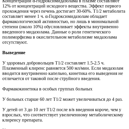
Концентрации α-гидроксимидазолама в плазме составляют
12% от концентраций исходного вещества. Эффект первого
прохождения через печень достигает 30-60%. T1/2 метаболита
составляет менее 1 ч. α-Гидроксимидазолам обладает
фармакологической активностью, но лишь в минимальной
степени (около 10%) обусловливает эффекты внутривенно
введенного мидазолама. Данные о роли генетического
полиморфизма в окислительном метаболизме мидазолама
отсутствуют.
Выведение
У здоровых добровольцев T1/2 составляет 1.5-2.5 ч.
Плазменный клиренс равняется 500 мл/мин. Если мидазолам
вводится внутривенно капельно, кинетика его выведения не
отличается от таковой после струйного введения.
Фармакокинетика в особых группах больных
У больных старше 60 лет T1/2 может увеличиваться до 4 раз.
У детей от 3 до 10 лет T1/2 после в/в введения короче, чем у
взрослых, что соответствует увеличенному метаболическому
клиренсу препарата.