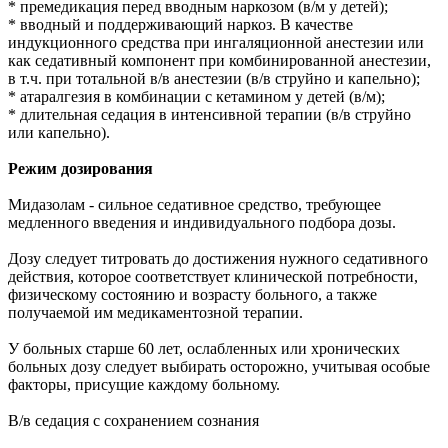
* премедикация перед вводным наркозом (в/м у детей);
* вводный и поддерживающий наркоз. В качестве
индукционного средства при ингаляционной анестезии или
как седативный компонент при комбинированной анестезии,
в т.ч. при тотальной в/в анестезии (в/в струйно и капельно);
* атаралгезия в комбинации с кетамином у детей (в/м);
* длительная седация в интенсивной терапии (в/в струйно
или капельно).
Режим дозирования
Мидазолам - сильное седативное средство, требующее
медленного введения и индивидуального подбора дозы.
Дозу следует титровать до достижения нужного седативного
действия, которое соответствует клинической потребности,
физическому состоянию и возрасту больного, а также
получаемой им медикаментозной терапии.
У больных старше 60 лет, ослабленных или хронических
больных дозу следует выбирать осторожно, учитывая особые
факторы, присущие каждому больному.
В/в седация с сохранением сознания