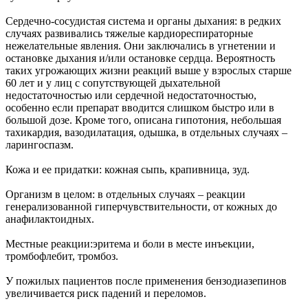
Сердечно-сосудистая система и органы дыхания: в редких
случаях развивались тяжелые кардиореспираторные
нежелательные явления. Они заключались в угнетении и
остановке дыхания и/или остановке сердца. Вероятность
таких угрожающих жизни реакций выше у взрослых старше
60 лет и у лиц с сопутствующей дыхательной
недостаточностью или сердечной недостаточностью,
особенно если препарат вводится слишком быстро или в
большой дозе. Кроме того, описана гипотония, небольшая
тахикардия, вазодилатация, одышка, в отдельных случаях –
ларингоспазм.
Кожа и ее придатки: кожная сыпь, крапивница, зуд.
Организм в целом: в отдельных случаях – реакции
генерализованной гиперчувствительности, от кожных до
анафилактоидных.
Местные реакции:эритема и боли в месте инъекции,
тромбофлебит, тромбоз.
У пожилых пациентов после применения бензодиазепинов
увеличивается риск падений и переломов.