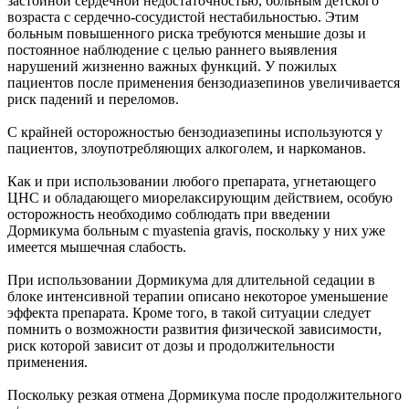
застойной сердечной недостаточностью, больным детского
возраста с сердечно-сосудистой нестабильностью. Этим
больным повышенного риска требуются меньшие дозы и
постоянное наблюдение с целью раннего выявления
нарушений жизненно важных функций. У пожилых
пациентов после применения бензодиазепинов увеличивается
риск падений и переломов.
С крайней осторожностью бензодиазепины используются у
пациентов, злоупотребляющих алкоголем, и наркоманов.
Как и при использовании любого препарата, угнетающего
ЦНС и обладающего миорелаксирующим действием, особую
осторожность необходимо соблюдать при введении
Дормикума больным с myastenia gravis, поскольку у них уже
имеется мышечная слабость.
При использовании Дормикума для длительной седации в
блоке интенсивной терапии описано некоторое уменьшение
эффекта препарата. Кроме того, в такой ситуации следует
помнить о возможности развития физической зависимости,
риск которой зависит от дозы и продолжительности
применения.
Поскольку резкая отмена Дормикума после продолжительного