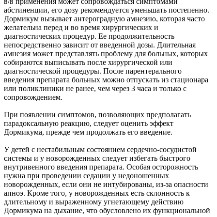
в/в применения может сопровождаться симптомами
абстиненции, его дозу рекомендуется уменьшать постепенно.
Дормикум вызывает антероградную амнезию, которая часто
желательна перед и во время хирургических и
диагностических процедур. Ее продолжительность
непосредственно зависит от введенной дозы. Длительная
амнезия может представлять проблему для больных, которых
собираются выписывать после хирургической или
диагностической процедуры. После парентерального
введения препарата больных можно отпускать из стационара
или поликлиники не ранее, чем через 3 часа и только с
сопровождением.
При появлении симптомов, позволяющих предполагать
парадоксальную реакцию, следует оценить эффект
Дормикума, прежде чем продолжать его введение.
У детей с нестабильным состоянием сердечно-сосудистой
системы и у новорожденных следует избегать быстрого
внутривенного введения препарата. Особая осторожность
нужна при проведении седации у недоношенных
новорожденных, если они не интубированы, из-за опасности
апноэ. Кроме того, у новорожденных есть склонность к
длительному и выраженному угнетающему действию
Дормикума на дыхание, что обусловлено их функциональной