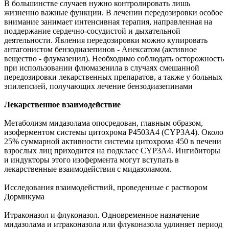
В большинстве случаев нужно контролировать лишь
жизненно важные функции. В лечении передозировки особое
внимание занимает интенсивная терапия, направленная на
поддержание сердечно-сосудистой и дыхательной
деятельности. Явления передозировки можно купировать
антагонистом бензодиазепинов - Анексатом (активное
вещество - флумазенил). Необходимо соблюдать осторожность
при использовании флюмазенила в случаях смешанной
передозировки лекарственных препаратов, а также у больных
эпилепсией, получающих лечение бензодиазепинами
Лекарственное взаимодействие
Метаболизм мидазолама опосредован, главным образом,
изоферментом системы цитохрома Р4503А4 (CYP3A4). Около
25% суммарной активности системы цитохрома 450 в печени
взрослых лиц приходится на подкласс CYP3A4. Ингибиторы
и индукторы этого изофермента могут вступать в
лекарственные взаимодействия с мидазоламом.
Исследования взаимодействий, проведенные с раствором
Дормикума
Итраконазол и флуконазол. Одновременное назначение
мидазолама и итраконазола или флуконазола удлиняет период