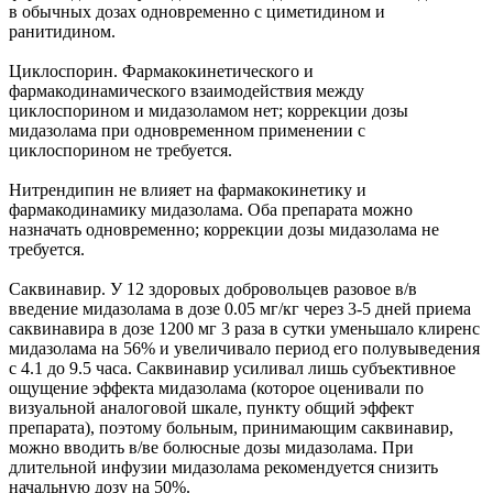
в обычных дозах одновременно с циметидином и
ранитидином.
Циклоспорин. Фармакокинетического и
фармакодинамического взаимодействия между
циклоспорином и мидазоламом нет; коррекции дозы
мидазолама при одновременном применении с
циклоспорином не требуется.
Нитрендипин не влияет на фармакокинетику и
фармакодинамику мидазолама. Оба препарата можно
назначать одновременно; коррекции дозы мидазолама не
требуется.
Саквинавир. У 12 здоровых добровольцев разовое в/в
введение мидазолама в дозе 0.05 мг/кг через 3-5 дней приема
саквинавира в дозе 1200 мг 3 раза в сутки уменьшало клиренс
мидазолама на 56% и увеличивало период его полувыведения
с 4.1 до 9.5 часа. Саквинавир усиливал лишь субъективное
ощущение эффекта мидазолама (которое оценивали по
визуальной аналоговой шкале, пункту общий эффект
препарата), поэтому больным, принимающим саквинавир,
можно вводить в/ве болюсные дозы мидазолама. При
длительной инфузии мидазолама рекомендуется снизить
начальную дозу на 50%.