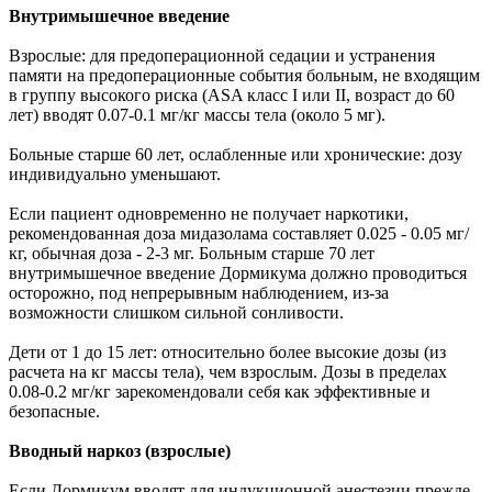
Внутримышечное введение
Взрослые: для предоперационной седации и устранения
памяти на предоперационные события больным, не входящим
в группу высокого риска (ASA класс I или II, возраст до 60
лет) вводят 0.07-0.1 мг/кг массы тела (около 5 мг).
Больные старше 60 лет, ослабленные или хронические: дозу
индивидуально уменьшают.
Если пациент одновременно не получает наркотики,
рекомендованная доза мидазолама составляет 0.025 - 0.05 мг/
кг, обычная доза - 2-3 мг. Больным старше 70 лет
внутримышечное введение Дормикума должно проводиться
осторожно, под непрерывным наблюдением, из-за
возможности слишком сильной сонливости.
Дети от 1 до 15 лет: относительно более высокие дозы (из
расчета на кг массы тела), чем взрослым. Дозы в пределах
0.08-0.2 мг/кг зарекомендовали себя как эффективные и
безопасные.
Вводный наркоз (взрослые)
Если Дормикум вводят для индукционной анестезии прежде