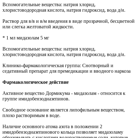
Вспомогательные вещества: натрия хлорид,
хлористоводородная кислота, натрия гидроксид, вода д/и.
Раствор для в/в и в/м введения в виде прозрачной, бесцветной
или слегка желтоватой жидкости.
* 1 мл мидазолам 5 мг
Вспомогательные вещества: натрия хлорид,
хлористоводородная кислота, натрия гидроксид, вода д/и.
Клинико-фармакологическая группа: Снотворный и
седативный препарат для премедикации и вводного наркоза
Фармакологическое действие
Активное вещество Дормикума - мидазолам - относится к
группе имидобензодиазепинов.
Свободное основание является липофильным веществом,
плохо растворимым в воде.
Наличие основного атома азота в положении 2
имидобензодиазепинового кольца позволяет мидазоламу
образовывать с кислотами водорастворимые соли, которые