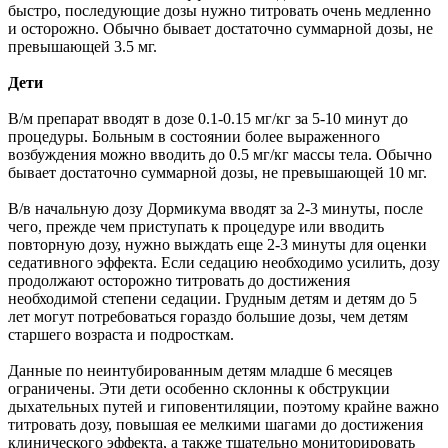
быстро, последующие дозы нужно титровать очень медленно
и осторожно. Обычно бывает достаточно суммарной дозы, не
превышающей 3.5 мг.
Дети
В/м препарат вводят в дозе 0.1-0.15 мг/кг за 5-10 минут до
процедуры. Больным в состоянии более выраженного
возбуждения можно вводить до 0.5 мг/кг массы тела. Обычно
бывает достаточно суммарной дозы, не превышающей 10 мг.
В/в начальную дозу Дормикума вводят за 2-3 минуты, после
чего, прежде чем приступать к процедуре или вводить
повторную дозу, нужно выждать еще 2-3 минуты для оценки
седативного эффекта. Если седацию необходимо усилить, дозу
продолжают осторожно титровать до достижения
необходимой степени седации. Грудным детям и детям до 5
лет могут потребоваться гораздо большие дозы, чем детям
старшего возраста и подросткам.
Данные по неинтубированным детям младше 6 месяцев
ограничены. Эти дети особенно склонны к обструкции
дыхательных путей и гиповентиляции, поэтому крайне важно
титровать дозу, повышая ее мелкими шагами до достижения
клинического эффекта, а также тщательно мониторировать