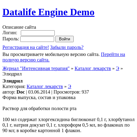
Datalife Engine Demo
Описание сайта
Логин:
Пароль:
Регистрация на сайте!
Забыли пароль?
Вы просматриваете мобильную версию сайта.
Перейти на
полную версию сайта.
Журнал "Интенсивная терапия"
»
Каталог лекарств
»
Э
»
Элюдрил
Элюдрил
Категория:
Каталог лекарств
»
Э
автор:
Doc
| 03.06.2014 | Просмотров: 937
Форма выпуска, состав и упаковка
Раствор для обработки полости рта
100 мл содержат хлоргексидина биглюконат 0,1 г, хлорбутанол
0,1 г, натрия докузат 0,1 г, хлороформ 0,5 мл, во флаконах по
90 мл; в коробке картонной 1 флакон.