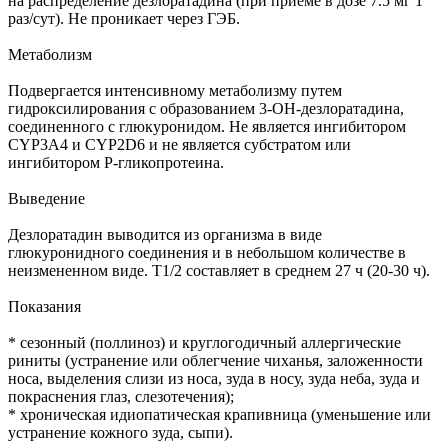
на распределение дезлоратадина (при приеме в дозе 7.5 мг 1
раз/сут). Не проникает через ГЭБ.
Метаболизм
Подвергается интенсивному метаболизму путем
гидроксилирования с образованием 3-ОН-дезлоратадина,
соединенного с глюкуронидом. Не является ингибитором
CYP3A4 и CYP2D6 и не является субстратом или
ингибитором Р-гликопротеина.
Выведение
Дезлоратадин выводится из организма в виде
глюкуронидного соединения и в небольшом количестве в
неизмененном виде. T1/2 составляет в среднем 27 ч (20-30 ч).
Показания
* сезонный (поллиноз) и круглогодичный аллергические
риниты (устранение или облегчение чиханья, заложенности
носа, выделения слизи из носа, зуда в носу, зуда неба, зуда и
покраснения глаз, слезотечения);
* хроническая идиопатическая крапивница (уменьшение или
устранение кожного зуда, сыпи).