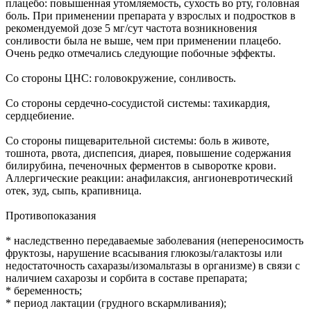
плацебо: повышенная утомляемость, сухость во рту, головная
боль. При применении препарата у взрослых и подростков в
рекомендуемой дозе 5 мг/сут частота возникновения
сонливости была не выше, чем при применении плацебо.
Очень редко отмечались следующие побочные эффекты.
Со стороны ЦНС: головокружение, сонливость.
Со стороны сердечно-сосудистой системы: тахикардия,
сердцебиение.
Со стороны пищеварительной системы: боль в животе,
тошнота, рвота, диспепсия, диарея, повышение содержания
билирубина, печеночных ферментов в сыворотке крови.
Аллергические реакции: анафилаксия, ангионевротический
отек, зуд, сыпь, крапивница.
Противопоказания
* наследственно передаваемые заболевания (непереносимость
фруктозы, нарушение всасывания глюкозы/галактозы или
недостаточность сахаразы/изомальтазы в организме) в связи с
наличием сахарозы и сорбита в составе препарата;
* беременность;
* период лактации (грудного вскармливания);