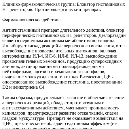
Клинико-фармакологическая группа: Блокатор гистаминовых
Н1-рецепторов. Противоаллергический препарат.
Фармакологическое действие
Антигистаминный препарат длительного действия, блокатор
периферических гистаминовых Н1-рецепторов. Дезлоратадин
является первичным активным метаболитом лоратадина.
Ингибирует каскад реакций аллергического воспаления, в т.ч.
высвобождение провоспалительных цитокинов, включая
интерлейкины ИЛ-4, ИЛ-6, ИЛ-8, ИЛ-13, высвобождение
провоспалительных хемокинов, продукцию супероксидных
анионов, активированными полиморфноядерными
нейтрофилами, адгезию и хемотаксис эозинофилов,
выделение молекул адгезии, таких как Р-селектин, IgE -
опосредованное высвобождение гистамина, простагландина
D2 и лейкотриена С4.
Таким образом, предупреждает развитие и облегчает течение
аллергических реакций, обладает противозудным и
антиэкссудативным действием, уменьшает проницаемость
капилляров, предупреждает развитие отека тканей, спазма
гладкой мускулатуры. Препарат не оказывает воздействия на
ЦНС, практически не обладает седативным эффектом (не
вызывает сонливости) и не влияет на скорость