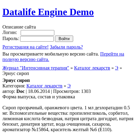
Datalife Engine Demo
Описание сайта
Логин:
Пароль:
Регистрация на сайте!
Забыли пароль?
Вы просматриваете мобильную версию сайта.
Перейти на
полную версию сайта.
Журнал "Интенсивная терапия"
»
Каталог лекарств
»
Э
»
Эриус сироп
Эриус сироп
Категория:
Каталог лекарств
»
Э
автор:
Doc
| 18.06.2014 | Просмотров: 1303
Форма выпуска, состав и упаковка
Сироп прозрачный, оранжевого цвета. 1 мл дезлоратадин 0.5
мг. Вспомогательные вещества: пропиленгликоль, сорбитол,
лимонная кислота безводная, натрия цитрата дигидрат, натрия
бензоат, динатрия эдетат, вода очищенная, сахароза,
ароматизатор №15864, краситель желтый №6 (Е110).