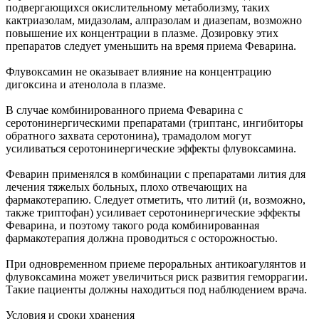
подвергающихся окислительному метаболизму, таких
кактриазолам, мидазолам, алпразолам и диазепам, возможно
повышение их концентрации в плазме. Дозировку этих
препаратов следует уменьшить на время приема Феварина.
Флувоксамин не оказывает влияние на концентрацию
дигоксина и атенолола в плазме.
В случае комбинированного приема Феварина с
серотонинергическими препаратами (триптанс, ингибиторы
обратного захвата серотонина), трамадолом могут
усиливаться серотонинергические эффекты флувоксамина.
Феварин применялся в комбинации с препаратами лития для
лечения тяжелых больных, плохо отвечающих на
фармакотерапию. Следует отметить, что литий (и, возможно,
также триптофан) усиливает серотонинергические эффекты
Феварина, и поэтому такого рода комбинированная
фармакотерапия должна проводиться с осторожностью.
При одновременном приеме пероральных антикоагулянтов и
флувоксамина может увеличиться риск развития геморрагии.
Такие пациенты должны находиться под наблюдением врача.
Условия и сроки хранения