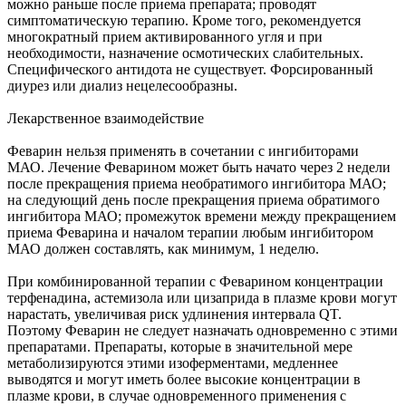
можно раньше после приема препарата; проводят
симптоматическую терапию. Кроме того, рекомендуется
многократный прием активированного угля и при
необходимости, назначение осмотических слабительных.
Специфического антидота не существует. Форсированный
диурез или диализ нецелесообразны.
Лекарственное взаимодействие
Феварин нельзя применять в сочетании с ингибиторами
МАО. Лечение Феварином может быть начато через 2 недели
после прекращения приема необратимого ингибитора МАО;
на следующий день после прекращения приема обратимого
ингибитора МАО; промежуток времени между прекращением
приема Феварина и началом терапии любым ингибитором
МАО должен составлять, как минимум, 1 неделю.
При комбинированной терапии с Феварином концентрации
терфенадина, астемизола или цизаприда в плазме крови могут
нарастать, увеличивая риск удлинения интервала QT.
Поэтому Феварин не следует назначать одновременно с этими
препаратами. Препараты, которые в значительной мере
метаболизируются этими изоферментами, медленнее
выводятся и могут иметь более высокие концентрации в
плазме крови, в случае одновременного применения с