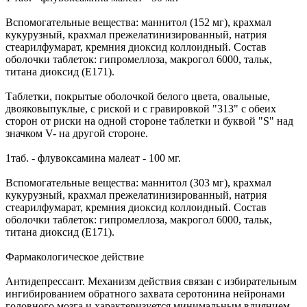
Вспомогательные вещества: маннитол (152 мг), крахмал
кукурузный, крахмал прежелатинизированный, натрия
стеарилфумарат, кремния диоксид коллоидный. Состав
оболочки таблеток: гипромеллоза, макрогол 6000, тальк,
титана диоксид (Е171).
Таблетки, покрытые оболочкой белого цвета, овальные,
двояковыпуклые, с риской и с гравировкой "313" с обеих
сторон от риски на одной стороне таблетки и буквой "S" над
значком V- на другой стороне.
1таб. - флувоксамина малеат - 100 мг.
Вспомогательные вещества: маннитол (303 мг), крахмал
кукурузный, крахмал прежелатинизированный, натрия
стеарилфумарат, кремния диоксид коллоидный. Состав
оболочки таблеток: гипромеллоза, макрогол 6000, тальк,
титана диоксид (Е171).
Фармакологическое действие
Антидепрессант. Механизм действия связан с избирательным
ингибированием обратного захвата серотонина нейронами
головного мозга и характеризуется минимальным влиянием