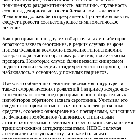
повышенную раздражительность, ажитацию, спутанность
сознания, делириозные расстройства и комы - лечение
Феварином должно быть прекращено. При необходимости,
следует провести соответствующее симптоматическое
лечение.
Как при применении других избирательных ингибиторов
обратного захвата серотонина, в редких случаях на фоне
приема Феварина возможно появление гипонатриемии,
которая подвергается обратному развитию, после отмены
препарата. Некоторые случаи были вызваны синдромом
недостаточной секреции антидиуретического гормона, что
наблюдалось, в основном, у пожилых пациентов.
Имеются сообщения о развитии экхимозов и пурпуры, а
также геморрагических проявлений (например желудочно-
кишечное кровотечение) при применении избирательных
ингибиторов обратного захвата серотонина. Учитывая это,
следует с осторожностью назначать такие лекарственные
средства, особенно одновременно с препаратами, влияющими
на функции тромбоцитов (например, с атипичными
антипсихотическими средствами и фенотиазинами, многими
трициклическими антидепрессантами, НПВС, включая
ацетилсалициловую кислоту), а также больным с