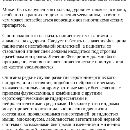
Может быть нарушен контроль над уровнем глюкозы в крови,
особенно на ранних стадиях лечения Феварином, в связи с
чем может потребоваться коррекция доз гипогликемических
препаратов.
С осторожностью назначать пациентам с указаниями в
анамнезе на судороги. Следует избегать назначения Феварина
пациентам с нестабильной эпилепсией, а пациенты со
стабильной эпилепсией должны находиться под строгим
врачебным контролем. Лечение Феварином должно быть
прекращено, если возникают эпилептические приступы или
их частота увеличивается.
Описаны редкие случаи развития серотонинергического
синдрома или состояния, подобного нейролептическому
злокачественному синдрому, которые могут быть связаны с
приемом флувоксамина, в комбинации с другими
серотонергическими антидепрессантами и
нейролептическими средствами. Поскольку эти синдромы
могут привести к потенциально опасным для жизни
состояниям, проявляющимся гипертермией, ригидностью
мышц, миоклонусом, лабильностью вегетативной нервной
системы с возможными быстрыми изменениями жизненно
важных функций, изменениями в психике, включая