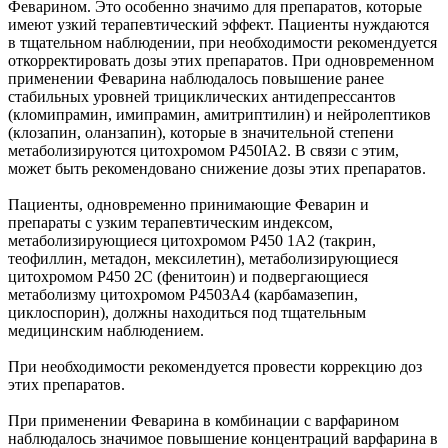
Феварином. Это особенно значимо для препаратов, которые
имеют узкий терапевтический эффект. Пациенты нуждаются
в тщательном наблюдении, при необходимости рекомендуется
откорректировать дозы этих препаратов. При одновременном
применении Феварина наблюдалось повышение ранее
стабильных уровней трициклических антидепрессантов
(кломипрамин, имипрамин, амитриптилин) и нейролептиков
(клозапин, оланзапин), которые в значительной степени
метаболизируются цитохромом P450IA2. В связи с этим,
может быть рекомендовано снижение дозы этих препаратов.
Пациенты, одновременно принимающие Феварин и
препараты с узким терапевтическим индексом,
метаболизирующиеся цитохромом Р450 1А2 (такрин,
теофиллин, метадон, мексилетин), метаболизирующиеся
цитохромом Р450 2C (фенитоин) и подвергающиеся
метаболизму цитохромом Р450ЗА4 (карбамазепин,
циклоспорин), должны находиться под тщательным
медицинским наблюдением.
При необходимости рекомендуется провести коррекцию доз
этих препаратов.
При применении Феварина в комбинации с варфарином
наблюдалось значимое повышение концентраций варфарина в