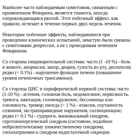
Наиболее часто наблюдаемым симптомом, связанным с
применением Феварина, является тошнота, иногда
сопровождающаяся рвотой. Этот побочный эффект, как
правило, исчезает в течение первых двух недель лечения.
Некоторые побочные эффекты, наблюдавшиеся при
проведении клинических испытаний, зачастую были связаны
с симптомами депрессии, а не с проводимым лечением
Феварином.
Со стороны пищеварительной системы: часто (1 -10 %) - боль
в животе, анорексия, запор, диарея, сухость во рту, диспепсия;
редко (< 0.1%) - нарушение функции печени (повышение
уровня печеночных трансаминаз).
Со стороны ЦНС и периферической нервной системы: часто
(1-10 %) - астения, головная боль, недомогание, нервозность,
тревога, ажитация, головокружение, бессонница или
сонливость, тремор; иногда (< 1 %) - атаксия, спутанность
сознания, экстрапирамидные нарушения, галлюцинации;
редко (< 0.1 %) - судороги, маниакальный синдром,
серотонинергический синдром (состояние, подобное
нейролептическому злокачественному синдрому,
гипонатриемия и синдром недостаточной секреции