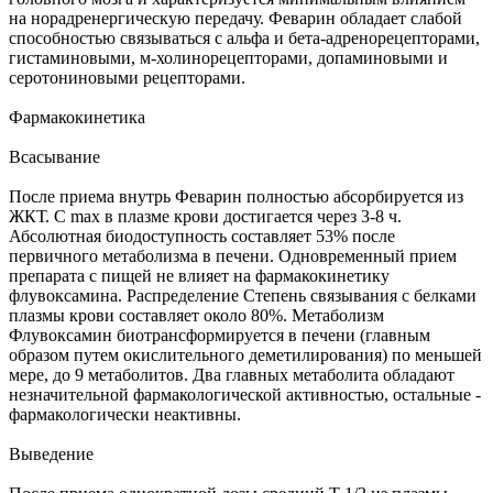
на норадренергическую передачу. Феварин обладает слабой
способностью связываться с альфа и бета-адренорецепторами,
гистаминовыми, м-холинорецепторами, допаминовыми и
серотониновыми рецепторами.
Фармакокинетика
Всасывание
После приема внутрь Феварин полностью абсорбируется из
ЖКТ. С mах в плазме крови достигается через 3-8 ч.
Абсолютная биодоступность составляет 53% после
первичного метаболизма в печени. Одновременный прием
препарата с пищей не влияет на фармакокинетику
флувоксамина. Распределение Степень связывания с белками
плазмы крови составляет около 80%. Метаболизм
Флувоксамин биотрансформируется в печени (главным
образом путем окислительного деметилирования) по меньшей
мере, до 9 метаболитов. Два главных метаболита обладают
незначительной фармакологической активностью, остальные -
фармакологически неактивны.
Выведение