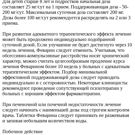
Для детей старше 8 лет и подростков начальная доза
составляет 25 мг/сут на 1 прием. Поддерживающая доза - 50-
200 мг/сут. Максимальная суточная доза составляет 200 мг.
Дозы более 100 мг/сут рекомендуется распределять на 2 или 3
приема.
При развитии адекватного терапевтического эффекта лечение
может быть продолжено индивидуально подобранной
суточной дозой. Если улучшение не будет достигнуто через 10
недель лечения, Феварин следует отменить. Учитывая, что
обсессивно-компульсивные расстройства носят хронический
характер, можно считать целесообразным продление курса
лечения Феварином более 10 недель у больных с адекватным
терапевтическим эффектом. Подбор минимальной
эффективной поддерживающей дозы следует проводить
индивидуально и с осторожностью. Некоторые клиницисты
рекомендуют проведение сопутствующей психотерапии у
больных с хорошим эффектом фармакотерапии.
При печеночной или почечной недостаточности лечение
следует начинать с наименьшей дозы под строгим контролем
врача. Таблетки Феварина следует принимать не разжевывая
и запивая небольшим количеством воды.
Побочное действие