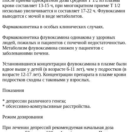
После приема однократной дозы средний T 1/2 из плазмы
крови составляет 13-15 ч, при многократном приеме T 1/2
несколько увеличивается и составляет 17-22 ч. Флувоксамин
выводится с мочой в виде метаболитов.
Фармакокинетика в особых клинических случаях.
Фармакокинетика флувоксамина одинакова у здоровых
людей, пожилых и пациентов с почечной недостаточностью.
Метаболизм флувоксамина снижен у пациентов с
заболеваниями печени.
Установившиеся концентрации флувоксамина в плазме были
вдвое выше у детей (в возрасте 6-11 лет), чем у подростков (в
возрасте 12-17 лет). Концентрации препарата в плазме крови
подростков сходны с таковыми у взрослых.
Показания
* депрессии различного генеза;
* обсессивно-компульсивные расстройства.
Режим дозирования
При лечении депрессий рекомендуемая начальная доза