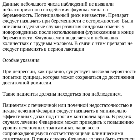
Данные небольшого числа наблюдений не выявили
неблагоприятного воздействия флувоксамина на
беременность. Потенциальный риск неизвестен. Препарат
следует назначать при беременности с осторожностью. Были
описаны отдельные случаи развития синдрома отмены у
новорожденных после использования флувоксамина в конце
беременности. Флувоксамин выделяется в небольших
количествах с грудным молоком. В связи с этим препарат не
следует применять в период лактации.
Особые указания
При депрессии, как правило, существует высокая вероятность
попытки суицида, которая может сохраняться до достижения
достаточной ремиссии.
Такие пациенты должны находиться под наблюдением.
Пациентам с печеночной или почечной недостаточностью в
начале лечения Феварин следует назначать в минимально
эффективных дозах под строгим контролем врача. В редких
случаях лечение Феварином может приводить к повышению
уровня печеночных трансаминаз, чаще всего
сопровождающемуся соответствующими клиническими
симптомами. В таких случаях Феварин должен быть отменен.