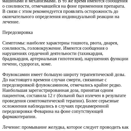
машинами и механизмами. В то же время имеются сообщения
о сонливости, отмечавшейся на фоне применения препарата.
В связи с этим рекомендуется проявлять осторожность до
окончательного определения индивидуальной реакции на
лечение.
Передозировка
Симптомы: наиболее характерны тошнота, рвота, диарея,
сонливость, головокружение. Имеются сообщения о
нарушениях сердечной деятельности (тахикардия,
брадикардия, артериальная гипотензия), нарушениях функции
печени, судорогах, коме.
Флувоксамин имеет большую широту терапевтической дозы.
До настоящего времени случаи смерти, связанные с
передозировкой флувоксамином, отмечались крайне редко.
Наибольшая зарегистрированная доза, принятая одним
пациентом, составила 12 г (больной был излечен в результате
проведения симптоматической терапии). Более серьезные
осложнения наблюдались в случаях преднамеренной
передозировки Феварина на фоне сопутствующей
фармакотерапии.
Лечение: промывание желудка, которое следует проводить как