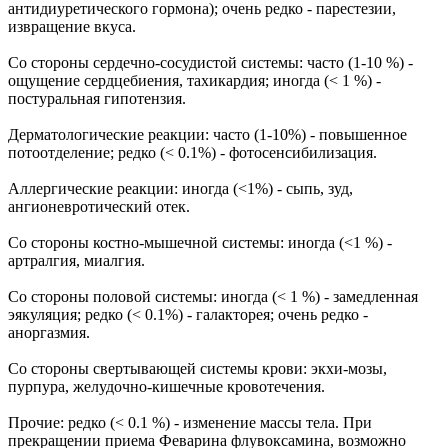
антидиуретического гормона); очень редко - парестезии,
извращение вкуса.
Со стороны сердечно-сосудистой системы: часто (1-10 %) -
ощущение сердцебиения, тахикардия; иногда (< 1 %) -
постуральная гипотензия.
Дерматологические реакции: часто (1-10%) - повышенное
потоотделение; редко (< 0.1%) - фотосенсибилизация.
Аллергические реакции: иногда (<1%) - сыпь, зуд,
ангионевротический отек.
Со стороны костно-мышечной системы: иногда (<1 %) -
артралгия, миалгия.
Со стороны половой системы: иногда (< 1 %) - замедленная
эякуляция; редко (< 0.1%) - галакторея; очень редко -
аноргазмия.
Со стороны свертывающей системы крови: экхи-мозы,
пурпура, желудочно-кишечные кровотечения.
Прочие: редко (< 0.1 %) - изменение массы тела. При
прекращении приема Феварина флувоксамина, возможно