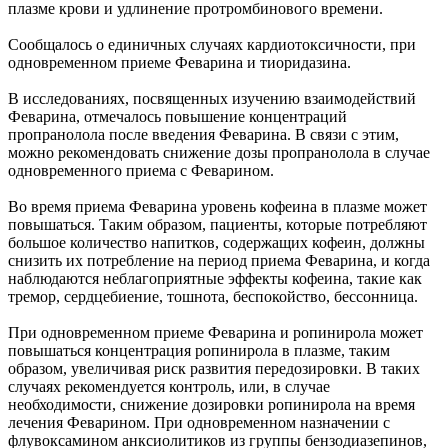
плазме крови и удлинение протромбинового времени.
Сообщалось о единичных случаях кардиотоксичности, при
одновременном приеме Феварина и тиоридазина.
В исследованиях, посвященных изучению взаимодействий
Феварина, отмечалось повышение концентраций
пропранолола после введения Феварина. В связи с этим,
можно рекомендовать снижение дозы пропранолола в случае
одновременного приема с Феварином.
Во время приема Феварина уровень кофеина в плазме может
повышаться. Таким образом, пациенты, которые потребляют
большое количество напитков, содержащих кофеин, должны
снизить их потребление на период приема Феварина, и когда
наблюдаются неблагоприятные эффекты кофеина, такие как
тремор, сердцебиение, тошнота, беспокойство, бессонница.
При одновременном приеме Феварина и ропинирола может
повышаться концентрация ропинирола в плазме, таким
образом, увеличивая риск развития передозировки. В таких
случаях рекомендуется контроль, или, в случае
необходимости, снижение дозировки ропинирола на время
лечения Феварином. При одновременном назначении с
флувоксамином анксиолитиков из группы бензодиазепинов,