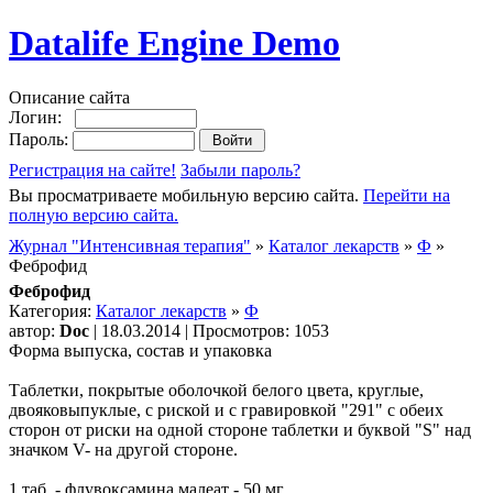
Datalife Engine Demo
Описание сайта
Логин:
Пароль:
Регистрация на сайте!
Забыли пароль?
Вы просматриваете мобильную версию сайта.
Перейти на
полную версию сайта.
Журнал "Интенсивная терапия"
»
Каталог лекарств
»
Ф
»
Феброфид
Феброфид
Категория:
Каталог лекарств
»
Ф
автор:
Doc
| 18.03.2014 | Просмотров: 1053
Форма выпуска, состав и упаковка
Таблетки, покрытые оболочкой белого цвета, круглые,
двояковыпуклые, с риской и с гравировкой "291" с обеих
сторон от риски на одной стороне таблетки и буквой "S" над
значком V- на другой стороне.
1 таб. - флувоксамина малеат - 50 мг.