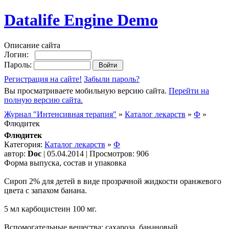
Datalife Engine Demo
Описание сайта
Логин:
Пароль:
Регистрация на сайте!
Забыли пароль?
Вы просматриваете мобильную версию сайта.
Перейти на
полную версию сайта.
Журнал "Интенсивная терапия"
»
Каталог лекарств
»
Ф
»
Флюдитек
Флюдитек
Категория:
Каталог лекарств
»
Ф
автор:
Doc
| 05.04.2014 | Просмотров: 906
Форма выпуска, состав и упаковка
Сироп 2% для детей в виде прозрачной жидкости оранжевого
цвета с запахом банана.
5 мл карбоцистеин 100 мг.
Вспомогательные вещества: сахароза, банановый