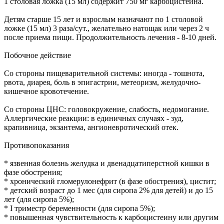
1 столовая ложка (15 мл) содержит 750 мг карбоцистеина.
Детям старше 15 лет и взрослым назначают по 1 столовой
ложке (15 мл) 3 раза/сут., желательно натощак или через 2 ч
после приема пищи. Продолжительность лечения - 8-10 дней.
Побочное действие
Со стороны пищеварительной системы: иногда - тошнота,
рвота, диарея, боль в эпигастрии, метеоризм, желудочно-
кишечное кровотечение.
Со стороны ЦНС: головокружение, слабость, недомогание.
Аллергические реакции: в единичных случаях - зуд,
крапивница, экзантема, ангионевротический отек.
Противопоказания
* язвенная болезнь желудка и двенадцатиперстной кишки в
фазе обострения;
* хронический гломерулонефрит (в фазе обострения), цистит;
* детский возраст до 1 мес (для сиропа 2% для детей) и до 15
лет (для сиропа 5%);
* I триместр беременности (для сиропа 5%);
* повышенная чувствительность к карбоцистеину или другим