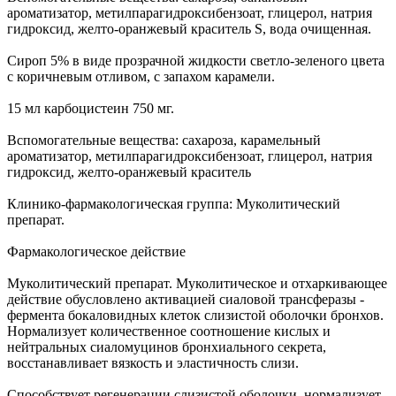
ароматизатор, метилпарагидроксибензоат, глицерол, натрия
гидроксид, желто-оранжевый краситель S, вода очищенная.
Сироп 5% в виде прозрачной жидкости светло-зеленого цвета
с коричневым отливом, с запахом карамели.
15 мл карбоцистеин 750 мг.
Вспомогательные вещества: сахароза, карамельный
ароматизатор, метилпарагидроксибензоат, глицерол, натрия
гидроксид, желто-оранжевый краситель
Клинико-фармакологическая группа: Муколитический
препарат.
Фармакологическое действие
Муколитический препарат. Муколитическое и отхаркивающее
действие обусловлено активацией сиаловой трансферазы -
фермента бокаловидных клеток слизистой оболочки бронхов.
Нормализует количественное соотношение кислых и
нейтральных сиаломуцинов бронхиального секрета,
восстанавливает вязкость и эластичность слизи.
Способствует регенерации слизистой оболочки, нормализует