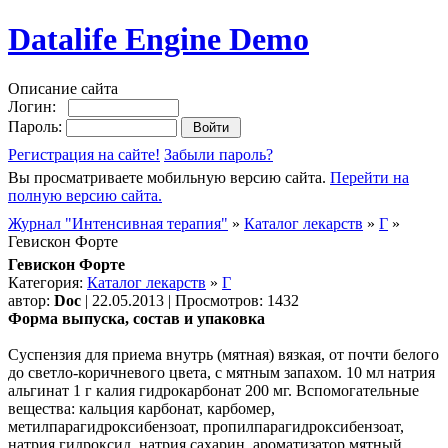
Datalife Engine Demo
Описание сайта
Логин:
Пароль:
Регистрация на сайте!
Забыли пароль?
Вы просматриваете мобильную версию сайта.
Перейти на
полную версию сайта.
Журнал "Интенсивная терапия"
»
Каталог лекарств
»
Г
»
Гевискон Форте
Гевискон Форте
Категория:
Каталог лекарств
»
Г
автор:
Doc
| 22.05.2013 | Просмотров: 1432
Форма выпуска, состав и упаковка
Суспензия для приема внутрь (мятная) вязкая, от почти белого
до светло-коричневого цвета, с мятным запахом. 10 мл натрия
альгинат 1 г калия гидрокарбонат 200 мг. Вспомогательные
вещества: кальция карбонат, карбомер,
метилпарагидроксибензоат, пропилпарагидроксибензоат,
натрия гидроксид, натрия сахарин, ароматизатор мятный,