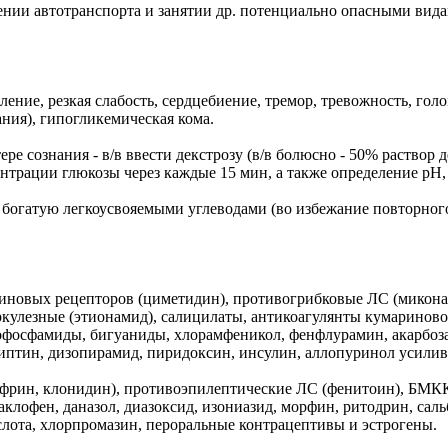
ении автотранспорта и занятии др. потенциально опасными ви
ние, резкая слабость, сердцебиение, тремор, тревожность, голо
ания), гипогликемическая кома.
ре сознания - в/в ввести декстрозу (в/в болюсно - 50% раствор д
нцентрации глюкозы через каждые 15 мин, а также определение pH,
 богатую легкоусвояемыми углеводами (во избежание повторного
новых рецепторов (циметидин), противогрибковые ЛС (миконаз
ркулезные (этионамид), салицилаты, антикоагулянты кумариново
осфамиды, бигуаниды, хлорамфеникол, фенфлурамин, акарбоза,
иптин, дизопирамид, пиридоксин, инсулин, аллопуринол усилив
фрин, клонидин), противоэпилептические ЛС (фенитоин), БМКК
баклофен, даназол, диазоксид, изониазид, морфин, ритодрин, са
слота, хлорпромазин, пероральные контрацептивы и эстрогены.