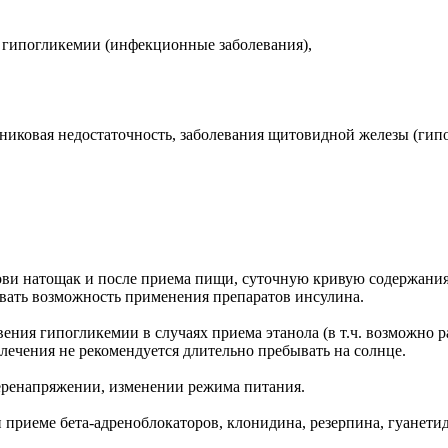
гипогликемии (инфекционные заболевания),
иковая недостаточность, заболевания щитовидной железы (гипо
ви натощак и после приема пищи, суточную кривую содержания 
вать возможность применения препаратов инсулина.
ния гипогликемии в случаях приема этанола (в т.ч. возможно 
 лечения не рекомендуется длительно пребывать на солнце.
еренапряжении, изменении режима питания.
приеме бета-адреноблокаторов, клонидина, резерпина, гуанети