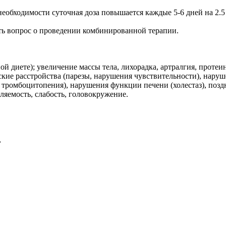
и необходимости суточная доза повышается каждые 5-6 дней на 2.
ть вопрос о проведении комбинированной терапии.
 диете); увеличение массы тела, лихорадка, артралгия, протеин
ские расстройства (парезы, нарушения чувствительности), нару
, тромбоцитопения), нарушения функции печени (холестаз), по
ляемость, слабость, головокружение.
,