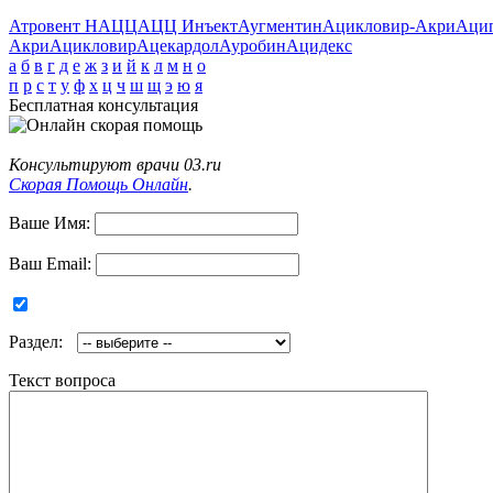
Атровент Н
АЦЦ
АЦЦ Инъект
Аугментин
Ацикловир-Акри
Аци
Акри
Ацикловир
Ацекардол
Ауробин
Ацидекс
а
б
в
г
д
е
ж
з
и
й
к
л
м
н
о
п
р
с
т
у
ф
х
ц
ч
ш
щ
э
ю
я
Бесплатная консультация
Консультируют врачи 03.ru
Скорая Помощь Онлайн
.
Ваше Имя:
Ваш Email:
Раздел:
Текст вопроса