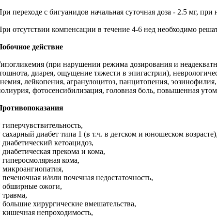
При переходе с бигуанидов начальная суточная доза - 2.5 мг, пр
При отсутствии компенсации в течение 4-6 нед необходимо реша
Побочное действие
Гипогликемия (при нарушении режима дозирования и неадекватной
(тошнота, диарея, ощущение тяжести в эпигастрии), неврологиче
анемия, лейкопения, агранулоцитоз, панцитопения, эозинофилия
полиурия, фотосенсибилизация, головная боль, повышенная утом
Противопоказания
* гиперчувствительность,
* сахарный диабет типа 1 (в т.ч. в детском и юношеском возрасте)
* диабетический кетоацидоз,
* диабетическая прекома и кома,
* гиперосмолярная кома,
* микроангиопатия,
* печеночная и/или почечная недостаточность,
* обширные ожоги,
 травма,
* большие хирургические вмешательства,
* кишечная непроходимость,