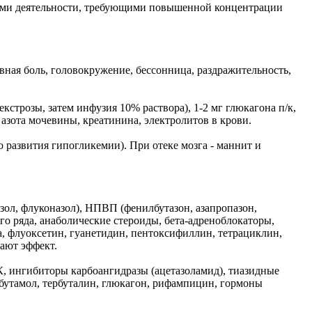
дами деятельности, требующими повышенной концентрации
вная боль, головокружение, бессонница, раздражительность,
екстрозы, затем инфузия 10% раствора), 1-2 мг глюкагона п/к,
 азота мочевины, креатинина, электролитов в крови.
 развития гипогликемии). При отеке мозга - маннит и
ол, флуконазол), НПВП (фенилбутазон, азапропазон,
го ряда, анаболические стероиды, бета-адреноблокаторы,
 флуоксетин, гуанетидин, пентоксифиллин, тетрациклин,
ают эффект.
, ингибиторы карбоангидразы (ацетазоламид), тиазидные
льбутамол, тербуталин, глюкагон, рифампицин, гормоны