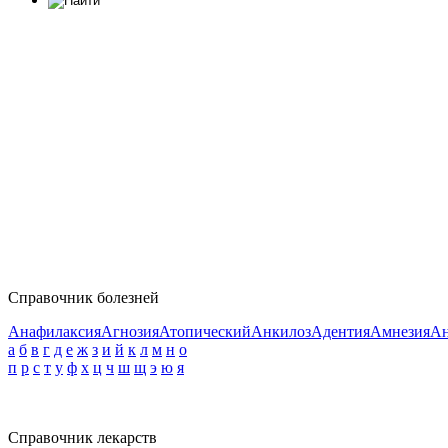
Справочник болезней
Анафилаксия
Агнозия
Атопический
Анкилоз
Адентия
Амнезия
Ан
а
б
в
г
д
е
ж
з
и
й
к
л
м
н
о
п
р
с
т
у
ф
х
ц
ч
ш
щ
э
ю
я
Справочник лекарств