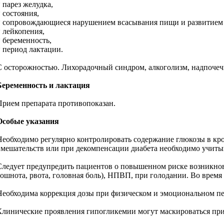
* парез желудка,
* состояния,
* сопровождающиеся нарушением всасывания пищи и развитием 
* лейкопения,
* беременность,
* период лактации.
C осторожностью. Лихорадочный синдром, алкоголизм, надпочечн
Беременность и лактация
Прием препарата противопоказан.
Особые указания
Необходимо регулярно контролировать содержание глюкозы в кро
вмешательств или при декомпенсации диабета необходимо учиты
Следует предупредить пациентов о повышенном риске возникнове
тошнота, рвота, головная боль), НПВП, при голодании. Во время
Необходима коррекция дозы при физическом и эмоциональном п
Клинические проявления гипогликемии могут маскироваться при 