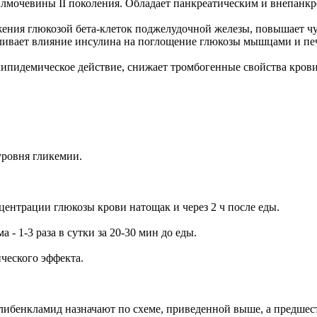
илмочевины II поколения. Обладает панкреатическим и внепанк
ния глюкозой бета-клеток поджелудочной железы, повышает чув
ивает влияние инсулина на поглощение глюкозы мышцами и печ
липидемическое действие, снижает тромбогенные свойства крови
уровня гликемии.
нцентрации глюкозы крови натощак и через 2 ч после еды.
а - 1-3 раза в сутки за 20-30 мин до еды.
ческого эффекта.
либенкламид назначают по схеме, приведенной выше, а предшес