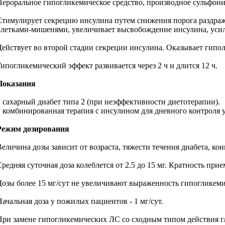
Пероральное гипогликемическое средство, производное сульфон
Стимулирует секрецию инсулина путем снижения порога раздраже
клетками-мишенями, увеличивает высвобождение инсулина, усил
Действует во второй стадии секреции инсулина. Оказывает гипо
Гипогликемический эффект развивается через 2 ч и длится 12 ч.
Показания
* сахарный диабет типа 2 (при неэффективности диетотерапии).
* комбинированная терапия с инсулином для дневного контроля 
Режим дозирования
Величина дозы зависит от возраста, тяжести течения диабета, ко
редняя суточная доза колеблется от 2.5 до 15 мг. Кратность прием
Дозы более 15 мг/сут не увеличивают выраженность гипогликеми
Начальная доза у пожилых пациентов - 1 мг/сут.
При замене гипогликемических ЛС со сходным типом действия г