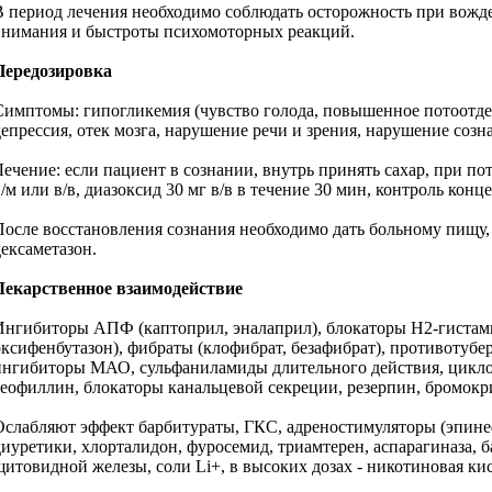
В период лечения необходимо соблюдать осторожность при вожд
внимания и быстроты психомоторных реакций.
Передозировка
Симптомы: гипогликемия (чувство голода, повышенное потоотделе
депрессия, отек мозга, нарушение речи и зрения, нарушение созн
Лечение: если пациент в сознании, внутрь принять сахар, при поте
в/м или в/в, диазоксид 30 мг в/в в течение 30 мин, контроль ко
После восстановления сознания необходимо дать больному пищу,
дексаметазон.
Лекарственное взаимодействие
Ингибиторы АПФ (каптоприл, эналаприл), блокаторы H2-гистами
оксифенбутазон), фибраты (клофибрат, безафибрат), противотубе
ингибиторы МАО, сульфаниламиды длительного действия, циклоф
теофиллин, блокаторы канальцевой секреции, резерпин, бромокр
Ослабляют эффект барбитураты, ГКС, адреностимуляторы (эпине
диуретики, хлорталидон, фуросемид, триамтерен, аспарагиназа, 
щитовидной железы, соли Li+, в высоких дозах - никотиновая ки