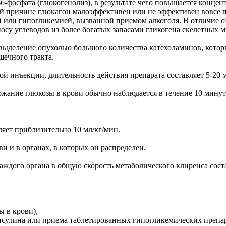
6-фосфата (глюкогенолиз), в результате чего повышается конце
ой причине глюкагон малоэффективен или не эффективен вовсе 
или гипогликемией, вызванной приемом алкоголя. В отличие от
су углеводов из более богатых запасами гликогена скелетных 
ыделение опухолью большого количества катехоламинов, кото
шечного тракта.
й инъекции, длительность действия препарата составляет 5-20 м
жание глюкозы в крови обычно наблюдается в течение 10 минут
ляет приблизительно 10 мл/кг/мин.
 и в органах, в которых он распределен.
каждого органа в общую скорость метаболического клиренса сос
ы в крови),
нсулина или приема таблетированных гипогликемических препар