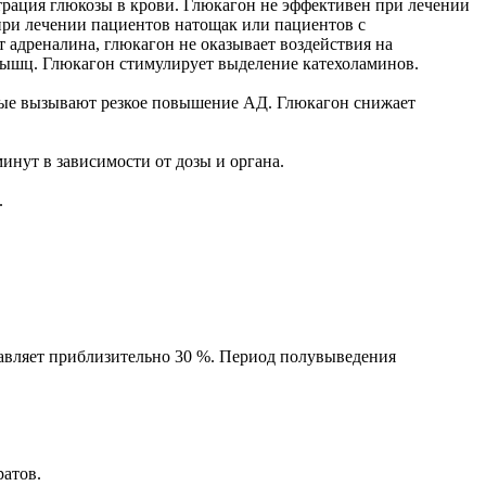
нтрация глюкозы в крови. Глюкагон не эффективен при лечении
при лечении пациентов натощак или пациентов с
 адреналина, глюкагон не оказывает воздействия на
мышц. Глюкагон стимулирует выделение катехоламинов.
рые вызывают резкое повышение АД. Глюкагон снижает
инут в зависимости от дозы и органа.
.
тавляет приблизительно 30 %. Период полувыведения
атов.