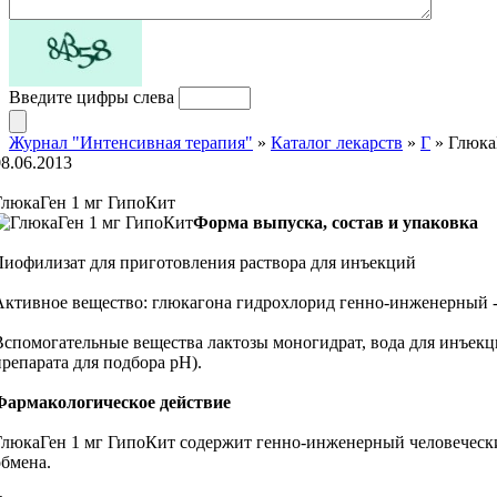
Введите цифры слева
Журнал "Интенсивная терапия"
»
Каталог лекарств
»
Г
» Глюка
08.06.2013
ГлюкаГен 1 мг ГипоКит
Форма выпуска, состав и упаковка
Лиофилизат для приготовления раствора для инъекций
Активное вещество: глюкагона гидрохлорид генно-инженерный -1
Вспомогательные вещества лактозы моногидрат, вода для инъекци
препарата для подбора рН).
Фармакологическое действие
ГлюкаГен 1 мг ГипоКит содержит генно-инженерный человечески
обмена.