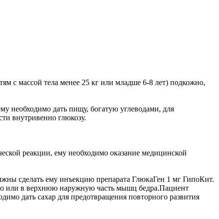
тям с массой тела менее 25 кг или младше 6-8 лет) подкожно,
ему необходимо дать пищу, богатую углеводами, для
сти внутривенно глюкозу.
ической реакции, ему необходимо оказание медицинской
должны сделать ему инъекцию препарата ГлюкаГен 1 мг ГипоКит.
дкожно или в верхнюю наружную часть мышц бедра.Пациент
ходимо дать сахар для предотвращения повторного развития