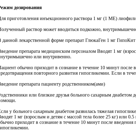
Режим дозирования
Для приготовления инъекционного раствора 1 мг (1 ME) лиофилиз
Полученный раствор может вводиться подкожно, внутримышечно
В данной лекарственной форме препарат ГлюкаГен 1 мг ГипоКи
Введение препарата медицинским персоналом Вводят 1 мг (взрослым
внутримышечно или внутривенно.
Пациент обычно приходит в сознание в течение 10 минут после вв
предотвращения повторного развития гипогликемии. Если в течен
Введение препарата пациенту родственником(ами)
Родственники или близкие друзья больного сахарным диабетом д
помощи.
Если у больного сахарным диабетом развилась тяжелая гипоглике
Вводят 1 мг (взрослым и детям с массой тела более 25 кг) или 0
обычно приходит в сознание в течение 10 минут после введения п
гипогликемии.