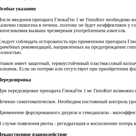
Особые указания
После введения препарата ГлюкаГен 1 мг ГипоКит необходимо ко
наличии гликогена в печени, поэтому он будет неэффективен у 
гипогликемия вызвана чрезмерным употреблением алкоголя.
Следует соблюдать осторожность при применении препарата Глю
врачебных рекомендаций, направленных на предупреждение гипогл
полностью.
Флакон имеет защитный, термоустойчивый пластмассовый колпач
колпачок. Если он потерян или отсутствует при приобретении фла
Передозировка
При передозировке препарата ГлюкаГен 1 мг ГипоКит возможно 
Лечение симптоматическое. Необходим постоянный контроль уров
Применение форсированного диуреза и гемодиализа - малоэффек
В случае появления рвоты - регидратация и восполнение потерь к
Лекарственное взаимодействие