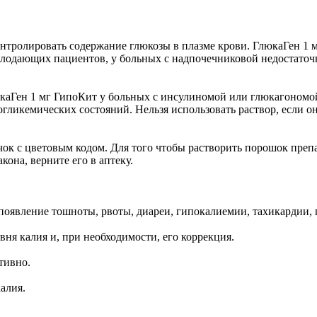
нтролировать содержание глюкозы в плазме крови. ГлюкаГен 1 
голодающих пациентов, у больных с надпочечниковой недостаточ
каГен 1 мг ГипоКит у больных с инсулиномой или глюкагономо
икемических состояний. Нельзя использовать раствор, если он 
ок с цветовым кодом. Для того чтобы растворить порошок преп
кона, верните его в аптеку.
появление тошноты, рвоты, диареи, гипокалиемии, тахикардии
ня калия и, при необходимости, его коррекция.
тивно.
алия.