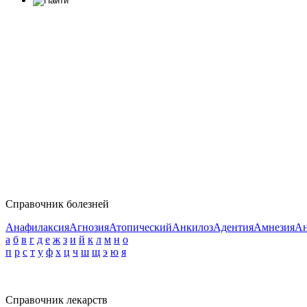
Справочник болезней
Анафилаксия
Агнозия
Атопический
Анкилоз
Адентия
Амнезия
Ан
а
б
в
г
д
е
ж
з
и
й
к
л
м
н
о
п
р
с
т
у
ф
х
ц
ч
ш
щ
э
ю
я
Справочник лекарств