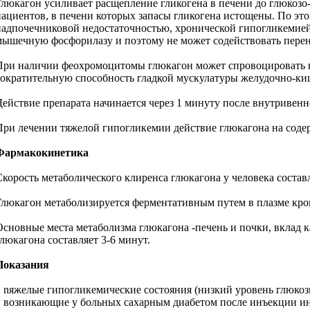
Глюкагон усиливает расщепление гликогена в печени до глюкозо-
пациентов, в печени которых запасы гликогена истощены. По эт
надпочечниковой недостаточностью, хронической гипогликемией 
мышечную фосфорилазу и поэтому не может содействовать перено
При наличии феохромоцитомы глюкагон может спровоцировать в
сократительную способность гладкой мускулатуры желудочно-ки
Действие препарата начинается через 1 минуту после внутривенно
При лечении тяжелой гипогликемии действие глюкагона на содер
Фармакокинетика
Скорость метаболического клиренса глюкагона у человека состав
Глюкагон метаболизируется ферментативным путем в плазме крови
Основные места метаболизма глюкагона -печень и почки, вклад 
глюкагона составляет 3-6 минут.
Показания
* nяжелые гипогликемические состояния (низкий уровень глюкоз
* возникающие у больных сахарным диабетом после инъекции и