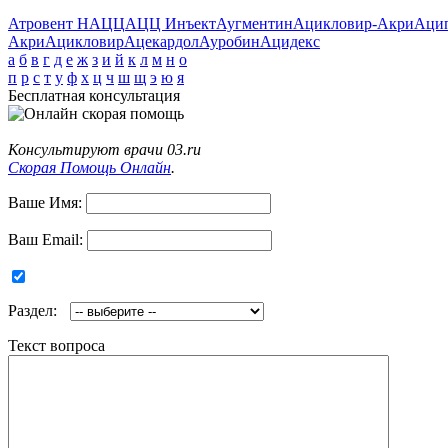
Атровент Н
АЦЦ
АЦЦ Инъект
Аугментин
Ацикловир-Акри
Аци
Акри
Ацикловир
Ацекардол
Ауробин
Ацидекс
а
б
в
г
д
е
ж
з
и
й
к
л
м
н
о
п
р
с
т
у
ф
х
ц
ч
ш
щ
э
ю
я
Бесплатная консультация
Консультируют врачи 03.ru
Скорая Помощь Онлайн
.
Ваше Имя:
Ваш Email:
Раздел:
Текст вопроса