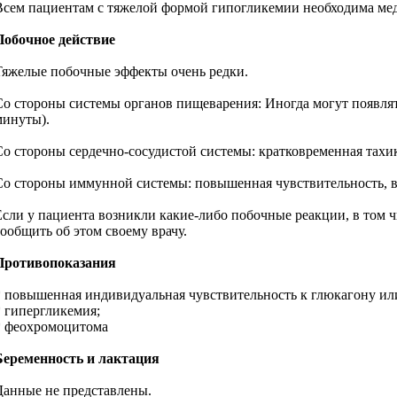
Всем пациентам с тяжелой формой гипогликемии необходима ме
Побочное действие
Тяжелые побочные эффекты очень редки.
Со стороны системы органов пищеварения: Иногда могут появлять
минуты).
Со стороны сердечно-сосудистой системы: кратковременная тах
Со стороны иммунной системы: повышенная чувствительность, в
Если у пациента возникли какие-либо побочные реакции, в том 
сообщить об этом своему врачу.
Противопоказания
* повышенная индивидуальная чувствительность к глюкагону ил
* гипергликемия;
* феохромоцитома
Беременность и лактация
Данные не представлены.