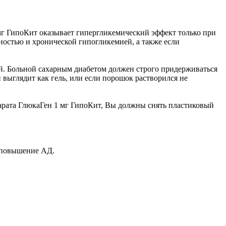
мг ГипоКит оказывает гипергликемический эффект только при
ностью и хронической гипогликемией, а также если
й. Больной сахарным диабетом должен строго придерживаться
выглядит как гель, или если порошок растворился не
арата ГлюкаГен 1 мг ГипоКит, Вы должны снять пластиковый
, повышение АД.