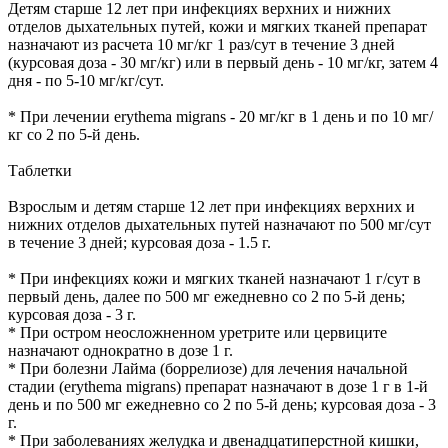
Детям старше 12 лет при инфекциях верхних и нижних
отделов дыхательных путей, кожи и мягких тканей препарат
назначают из расчета 10 мг/кг 1 раз/сут в течение 3 дней
(курсовая доза - 30 мг/кг) или в первый день - 10 мг/кг, затем 4
дня - по 5-10 мг/кг/сут.
* При лечении erythema migrans - 20 мг/кг в 1 день и по 10 мг/
кг со 2 по 5-й день.
Таблетки
Взрослым и детям старше 12 лет при инфекциях верхних и
нижних отделов дыхательных путей назначают по 500 мг/сут
в течение 3 дней; курсовая доза - 1.5 г.
* При инфекциях кожи и мягких тканей назначают 1 г/сут в
первый день, далее по 500 мг ежедневно со 2 по 5-й день;
курсовая доза - 3 г.
* При остром неосложненном уретрите или цервиците
назначают однократно в дозе 1 г.
* При болезни Лайма (боррелиозе) для лечения начальной
стадии (erythema migrans) препарат назначают в дозе 1 г в 1-й
день и по 500 мг ежедневно со 2 по 5-й день; курсовая доза - 3
г.
* При заболеваниях желудка и двенадцатиперстной кишки,