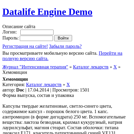
Datalife Engine Demo
Описание сайта
Логин:
Пароль:
Регистрация на сайте!
Забыли пароль?
Вы просматриваете мобильную версию сайта.
Перейти на
полную версию сайта.
Журнал "Интенсивная терапия"
»
Каталог лекарств
»
Х
»
Хемомицин
Хемомицин
Категория:
Каталог лекарств
»
Х
автор:
Doc
| 17.04.2014 | Просмотров: 1501
Форма выпуска, состав и упаковка
Капсулы твердые желатиновые, светло-синего цвета,
содержимое капсул - порошок белого цвета. 1 капс.
азитромицин (в форме дигидрата) 250 мг. Вспомогательные
вещества: лактоза безводная, крахмал кукурузный, натрия
лаурилсульфат, магния стеарат. Состав оболочки: титана
диоксид Е171, краситель патентованный синий VE131,