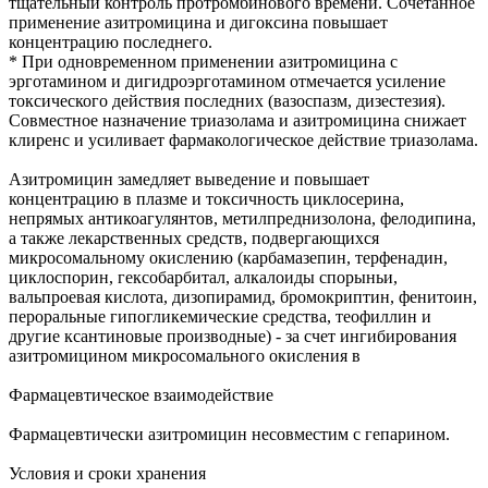
тщательный контроль протромбинового времени. Сочетанное
применение азитромицина и дигоксина повышает
концентрацию последнего.
* При одновременном применении азитромицина с
эрготамином и дигидроэрготамином отмечается усиление
токсического действия последних (вазоспазм, дизестезия).
Совместное назначение триазолама и азитромицина снижает
клиренс и усиливает фармакологическое действие триазолама.
Азитромицин замедляет выведение и повышает
концентрацию в плазме и токсичность циклосерина,
непрямых антикоагулянтов, метилпреднизолона, фелодипина,
а также лекарственных средств, подвергающихся
микросомальному окислению (карбамазепин, терфенадин,
циклоспорин, гексобарбитал, алкалоиды спорыньи,
вальпроевая кислота, дизопирамид, бромокриптин, фенитоин,
пероральные гипогликемические средства, теофиллин и
другие ксантиновые производные) - за счет ингибирования
азитромицином микросомального окисления в
Фармацевтическое взаимодействие
Фармацевтически азитромицин несовместим с гепарином.
Условия и сроки хранения