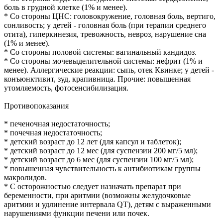
боль в грудной клетке (1% и менее).
* Со стороны ЦНС: головокружение, головная боль, вертиго,
сонливость; у детей - головная боль (при терапии среднего
отита), гиперкинезия, тревожность, невроз, нарушение сна
(1% и менее).
* Со стороны половой системы: вагинальный кандидоз.
* Со стороны мочевыделительной системы: нефрит (1% и
менее). Аллергические реакции: сыпь, отек Квинке; у детей -
конъюнктивит, зуд, крапивница. Прочие: повышенная
утомляемость, фотосенсибилизация.
Противопоказания
* печеночная недостаточность;
* почечная недостаточность;
* детский возраст до 12 лет (для капсул и таблеток);
* детский возраст до 12 мес (для суспензии 200 мг/5 мл);
* детский возраст до 6 мес (для суспензии 100 мг/5 мл);
* повышенная чувствительность к антибиотикам группы
макролидов.
* С осторожностью следует назначать препарат при
беременности, при аритмии (возможны желудочковые
аритмии и удлинение интервала QT), детям с выраженными
нарушениями функции печени или почек.