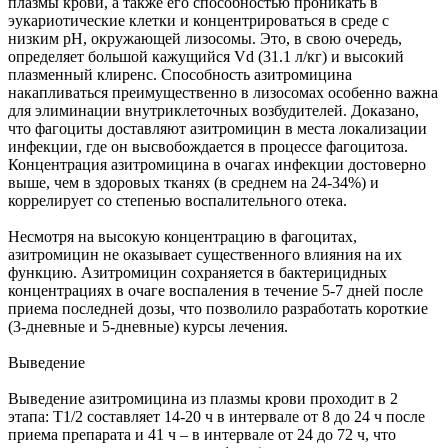
плазмы крови, а также его способностью проникать в
эукариотические клетки и концентрироваться в среде с
низким рН, окружающей лизосомы. Это, в свою очередь,
определяет большой кажущийся Vd (31.1 л/кг) и высокий
плазменный клиренс. Способность азитромицина
накапливаться преимущественно в лизосомах особенно важна
для элиминации внутриклеточных возбудителей. Доказано,
что фагоциты доставляют азитромицин в места локализации
инфекции, где он высвобождается в процессе фагоцитоза.
Концентрация азитромицина в очагах инфекции достоверно
выше, чем в здоровых тканях (в среднем на 24-34%) и
коррелирует со степенью воспалительного отека.
Несмотря на высокую концентрацию в фагоцитах,
азитромицин не оказывает существенного влияния на их
функцию. Азитромицин сохраняется в бактерицидных
концентрациях в очаге воспаления в течение 5-7 дней после
приема последней дозы, что позволило разработать короткие
(3-дневные и 5-дневные) курсы лечения.
Выведение
Выведение азитромицина из плазмы крови проходит в 2
этапа: T1/2 составляет 14-20 ч в интервале от 8 до 24 ч после
приема препарата и 41 ч – в интервале от 24 до 72 ч, что