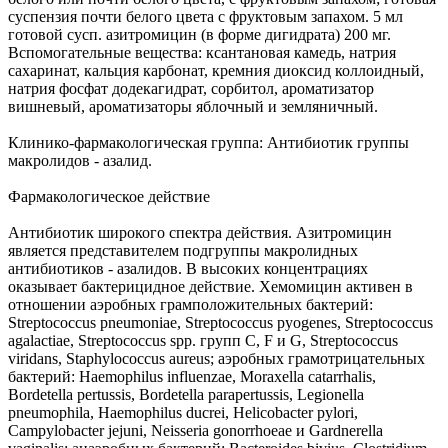
суспензия почти белого цвета с фруктовым запахом. 5 мл
готовой сусп. азитромицин (в форме дигидрата) 200 мг.
Вспомогательные вещества: ксантановая камедь, натрия
сахаринат, кальция карбонат, кремния диоксид коллоидный,
натрия фосфат додекагидрат, сорбитол, ароматизатор
вишневый, ароматизаторы яблочный и земляничный.
Клинико-фармакологическая группа: Антибиотик группы
макролидов - азалид.
Фармакологическое действие
Антибиотик широкого спектра действия. Азитромицин
является представителем подгруппы макролидных
антибиотиков - азалидов. В высоких концентрациях
оказывает бактерицидное действие. Хемомицин активен в
отношении аэробных грамположительных бактерий:
Streptococcus pneumoniae, Streptococcus pyogenes, Streptococcus
agalactiae, Streptococcus spp. групп C, F и G, Streptococcus
viridans, Staphylococcus aureus; аэробных грамотрицательных
бактерий: Haemophilus influenzae, Moraxella catarrhalis,
Bordetella pertussis, Bordetella parapertussis, Legionella
pneumophila, Haemophilus ducrei, Helicobacter pylori,
Campylobacter jejuni, Neisseria gonorrhoeae и Gardnerella