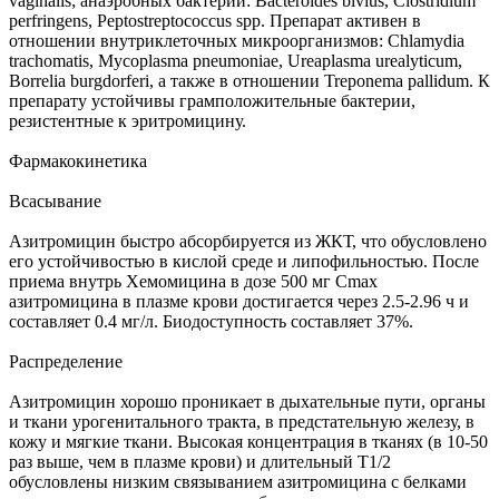
vaginalis; анаэробных бактерий: Bacteroides bivius, Clostridium
perfringens, Peptostreptococcus spp. Препарат активен в
отношении внутриклеточных микроорганизмов: Chlamydia
trachomatis, Mycoplasma pneumoniae, Ureaplasma urealyticum,
Borrelia burgdorferi, а также в отношении Treponema pallidum. К
препарату устойчивы грамположительные бактерии,
резистентные к эритромицину.
Фармакокинетика
Всасывание
Азитромицин быстро абсорбируется из ЖКТ, что обусловлено
его устойчивостью в кислой среде и липофильностью. После
приема внутрь Хемомицина в дозе 500 мг Cmax
азитромицина в плазме крови достигается через 2.5-2.96 ч и
составляет 0.4 мг/л. Биодоступность составляет 37%.
Распределение
Азитромицин хорошо проникает в дыхательные пути, органы
и ткани урогенитального тракта, в предстательную железу, в
кожу и мягкие ткани. Высокая концентрация в тканях (в 10-50
раз выше, чем в плазме крови) и длительный T1/2
обусловлены низким связыванием азитромицина с белками