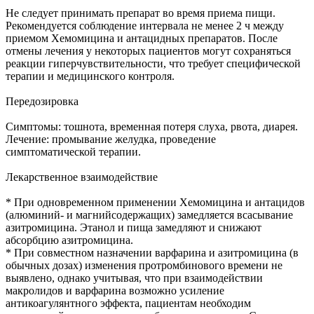
Не следует принимать препарат во время приема пищи.
Рекомендуется соблюдение интервала не менее 2 ч между
приемом Хемомицина и антацидных препаратов. После
отмены лечения у некоторых пациентов могут сохраняться
реакции гиперчувствительности, что требует специфической
терапии и медицинского контроля.
Передозировка
Симптомы: тошнота, временная потеря слуха, рвота, диарея.
Лечение: промывание желудка, проведение
симптоматической терапии.
Лекарственное взаимодействие
* При одновременном применении Хемомицина и антацидов
(алюминий- и магнийсодержащих) замедляется всасывание
азитромицина. Этанол и пища замедляют и снижают
абсорбцию азитромицина.
* При совместном назначении варфарина и азитромицина (в
обычных дозах) изменения протромбинового времени не
выявлено, однако учитывая, что при взаимодействии
макролидов и варфарина возможно усиление
антикоагулянтного эффекта, пациентам необходим