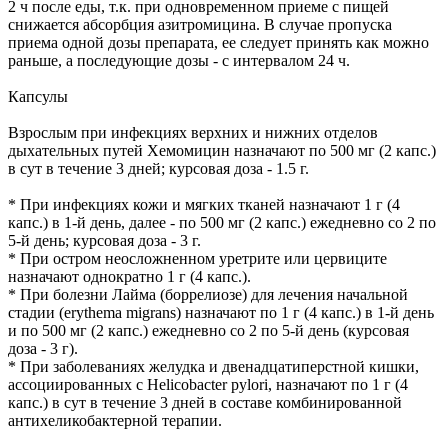
2 ч после еды, т.к. при одновременном приеме с пищей
снижается абсорбция азитромицина. В случае пропуска
приема одной дозы препарата, ее следует принять как можно
раньше, а последующие дозы - с интервалом 24 ч.
Капсулы
Взрослым при инфекциях верхних и нижних отделов
дыхательных путей Хемомицин назначают по 500 мг (2 капс.)
в сут в течение 3 дней; курсовая доза - 1.5 г.
* При инфекциях кожи и мягких тканей назначают 1 г (4
капс.) в 1-й день, далее - по 500 мг (2 капс.) ежедневно со 2 по
5-й день; курсовая доза - 3 г.
* При остром неосложненном уретрите или цервиците
назначают однократно 1 г (4 капс.).
* При болезни Лайма (боррелиозе) для лечения начальной
стадии (erythema migrans) назначают по 1 г (4 капс.) в 1-й день
и по 500 мг (2 капс.) ежедневно со 2 по 5-й день (курсовая
доза - 3 г).
* При заболеваниях желудка и двенадцатиперстной кишки,
ассоциированных с Helicobacter pylori, назначают по 1 г (4
капс.) в сут в течение 3 дней в составе комбинированной
антихеликобактерной терапии.