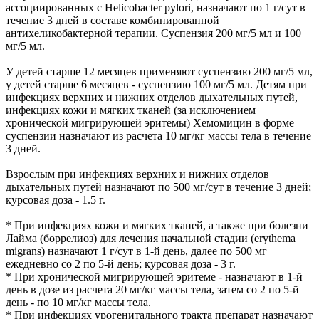
ассоциированных с Helicobacter pylori, назначают по 1 г/сут в
течение 3 дней в составе комбинированной
антихеликобактерной терапии. Суспензия 200 мг/5 мл и 100
мг/5 мл.
У детей старше 12 месяцев применяют суспензию 200 мг/5 мл,
у детей старше 6 месяцев - суспензию 100 мг/5 мл. Детям при
инфекциях верхних и нижних отделов дыхательных путей,
инфекциях кожи и мягких тканей (за исключением
хронической мигрирующей эритемы) Хемомицин в форме
суспензии назначают из расчета 10 мг/кг массы тела в течение
3 дней.
Взрослым при инфекциях верхних и нижних отделов
дыхательных путей назначают по 500 мг/сут в течение 3 дней;
курсовая доза - 1.5 г.
* При инфекциях кожи и мягких тканей, а также при болезни
Лайма (боррелиоз) для лечения начальной стадии (erythema
migrans) назначают 1 г/сут в 1-й день, далее по 500 мг
ежедневно со 2 по 5-й день; курсовая доза - 3 г.
* При хронической мигрирующей эритеме - назначают в 1-й
день в дозе из расчета 20 мг/кг массы тела, затем со 2 по 5-й
день - по 10 мг/кг массы тела.
* При инфекциях урогенитального тракта препарат назначают