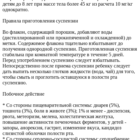
детям до 8 лет при массе тела более 45 кг из расчета 10 мг/кг
однократно.
Правила приготовления суспензии
Во флакон, содержащий порошок, добавляют воды
(дистиллированной или прокипяченной и охлажденной) до
метки. Содержимое флакона тщательно взбалтывают до
получения однородной суспензии. Приготовленная суспензия
стабильна при комнатной температуре в течение 5 дней.
Перед употреблением суспензию следует взбалтывать.
Непосредственно после приема суспензии ребенку следует
дать выпить несколько глотков жидкости (вода, чай) для того,
чтобы смыть и проглотить оставшуюся в полости рта
суспензию.
Побочное действие
* Со стороны пищеварительной системы: диарея (5%),
тошнота (3%), боли в животе (3%); 1% и менее - диспепсия,
рвота, метеоризм, мелена, холестатическая желтуха,
повышение активности печеночных ферментов, у детей -
запоры, анорексия, гастрит, изменение вкуса, кандидоз
слизистой оболочки полости рта.
* Со стороны сердечно-сосудистой системы: сердцебиение,