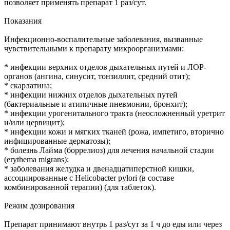
позволяет применять препарат 1 раз/сут.
Показания
Инфекционно-воспалительные заболевания, вызванные
чувствительными к препарату микроорганизмами:
* инфекции верхних отделов дыхательных путей и ЛОР-
органов (ангина, синусит, тонзиллит, средний отит);
* скарлатина;
* инфекции нижних отделов дыхательных путей
(бактериальные и атипичные пневмонии, бронхит);
* инфекции урогенитального тракта (неосложненный уретрит
и/или цервицит);
* инфекции кожи и мягких тканей (рожа, импетиго, вторично
инфицированные дерматозы);
* болезнь Лайма (боррелиоз) для лечения начальной стадии
(erythema migrans);
* заболевания желудка и двенадцатиперстной кишки,
ассоциированные с Helicobacter pylori (в составе
комбинированной терапии) (для таблеток).
Режим дозирования
Препарат принимают внутрь 1 раз/сут за 1 ч до еды или через