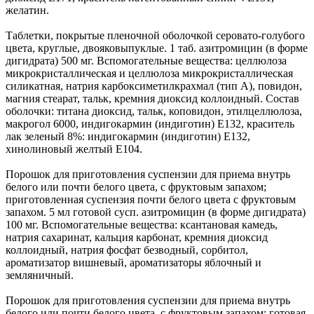
желатин.
Таблетки, покрытые пленочной оболочкой серовато-голубого
цвета, круглые, двояковыпуклые. 1 таб. азитромицин (в форме
дигидрата) 500 мг. Вспомогательные вещества: целлюлоза
микрокристаллическая и целлюлоза микрокристаллическая
силикатная, натрия карбоксиметилкрахмал (тип А), повидон,
магния стеарат, тальк, кремния диоксид коллоидный. Состав
оболочки: титана диоксид, тальк, коповидон, этилцеллюлоза,
макрогол 6000, индигокармин (индиготин) Е132, краситель
лак зеленый 8%: индигокармин (индиготин) Е132,
хинолиновый желтый Е104.
Порошок для приготовления суспензии для приема внутрь
белого или почти белого цвета, с фруктовым запахом;
приготовленная суспензия почти белого цвета с фруктовым
запахом. 5 мл готовой сусп. азитромицин (в форме дигидрата)
100 мг. Вспомогательные вещества: ксантановая камедь,
натрия сахаринат, кальция карбонат, кремния диоксид
коллоидный, натрия фосфат безводный, сорбитол,
ароматизатор вишневый, ароматизаторы яблочный и
земляничный.
Порошок для приготовления суспензии для приема внутрь
белого или почти белого цвета, с фруктовым запахом; готовая