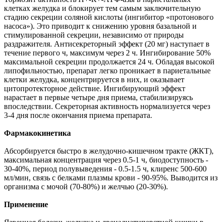
клетках желудка и блокирует тем самым заключительную
стадию секреции соляной кислоты (ингибитор «протонового
насоса»). Это приводит к снижению уровня базальной и
стимулированной секреции, независимо от природы
раздражителя. Антисекреторный эффект (20 мг) наступает в
течение первого ч, максимум через 2 ч. Ингибирование 50%
максимальной секреции продолжается 24 ч. Обладая высокой
липофильностью, препарат легко проникает в париетальные
клетки желудка, концентрируется в них, и оказывает
цитопротекторное действие. Ингибирующий эффект
нарастает в первые четыре дня приема, стабилизируясь
впоследствии. Секреторная активность нормализуется через
3-4 дня после окончания приема препарата.
Фармакокинетика
Абсорбируется быстро в желудочно-кишечном тракте (ЖКТ),
максимальная концентрация через 0.5-1 ч, биодоступность -
30-40%, период полувыведения - 0.5-1.5 ч, клиренс 500-600
мл/мин, связь с белками плазмы крови - 90-95%. Выводится из
организма с мочой (70-80%) и желчью (20-30%).
Применение