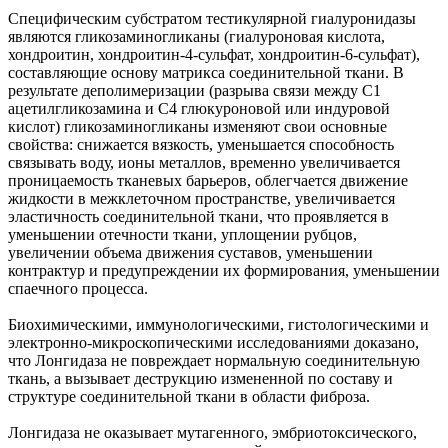
Специфическим субстратом тестикулярной гиалуронидазы
являются гликозаминогликаны (гиалуроновая кислота,
хондроитин, хондроитин-4-сульфат, хондроитин-6-сульфат),
составляющие основу матрикса соединительной ткани. В
результате деполимеризации (разрыва связи между С1
ацетилгликозамина и С4 глюкуроновой или индуровой
кислот) гликозаминогликаны изменяют свои основные
свойства: снижается вязкость, уменьшается способность
связывать воду, ионы металлов, временно увеличивается
проницаемость тканевых барьеров, облегчается движение
жидкости в межклеточном пространстве, увеличивается
эластичность соединительной ткани, что проявляется в
уменьшении отечности ткани, уплощении рубцов,
увеличении объема движения суставов, уменьшении
контрактур и предупреждении их формирования, уменьшении
спаечного процесса.
Биохимическими, иммунологическими, гистологическими и
электронно-микроскопическими исследованиями доказано,
что Лонгидаза не повреждает нормальную соединительную
ткань, а вызывает деструкцию измененной по составу и
структуре соединительной ткани в области фиброза.
Лонгидаза не оказывает мутагенного, эмбриотоксического,