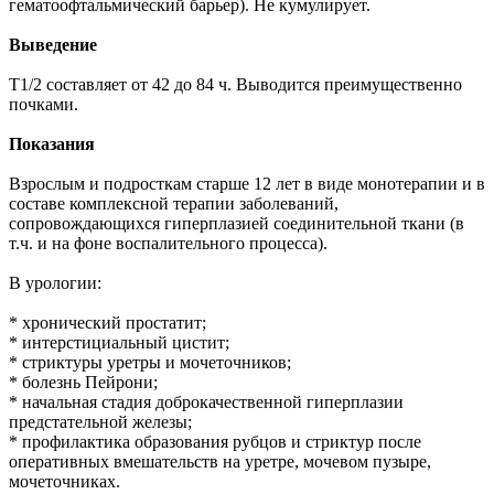
гематоофтальмический барьер). Не кумулирует.
Выведение
T1/2 составляет от 42 до 84 ч. Выводится преимущественно
почками.
Показания
Взрослым и подросткам старше 12 лет в виде монотерапии и в
составе комплексной терапии заболеваний,
сопровождающихся гиперплазией соединительной ткани (в
т.ч. и на фоне воспалительного процесса).
В урологии:
* хронический простатит;
* интерстициальный цистит;
* стриктуры уретры и мочеточников;
* болезнь Пейрони;
* начальная стадия доброкачественной гиперплазии
предстательной железы;
* профилактика образования рубцов и стриктур после
оперативных вмешательств на уретре, мочевом пузыре,
мочеточниках.