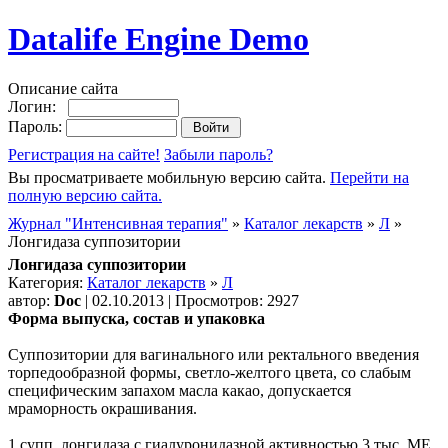
Datalife Engine Demo
Описание сайта
Логин:
Пароль:
Регистрация на сайте!
Забыли пароль?
Вы просматриваете мобильную версию сайта.
Перейти на
полную версию сайта.
Журнал "Интенсивная терапия"
»
Каталог лекарств
»
Л
»
Лонгидаза суппозитории
Лонгидаза суппозитории
Категория:
Каталог лекарств
»
Л
автор:
Doc
| 02.10.2013 | Просмотров: 2927
Форма выпуска, состав и упаковка
Суппозитории для вагинального или ректального введения
торпедообразной формы, светло-желтого цвета, со слабым
специфическим запахом масла какао, допускается
мраморность окрашивания.
1 супп. лонгидаза с гиалуронидазной активностью 3 тыс. МЕ.