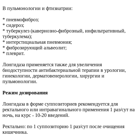
В пульмонологии и фтизиатрии:
* пневмофиброз;
* сидероз;
* туберкулез (кавернозно-фиброзный, инфильтративный,
туберкулема);
* интерстициальная пневмония;
* фиброзирующий альвеолит;
* плеврит.
Лонгидаза применяется также для увеличения
биодоступности антибактериальной терапии в урологии,
гинекологии, дерматовенерологии, хирургии и
пульмонологии.
Режим дозирования
Лонгидаза в форме суппозиториев рекомендуется для
ректального или интравагинального применения 1 раз/сут на
ночь, на курс - 10-20 введений.
Ректально: по 1 суппозиторию 1 раз/сут после очищения
кишечника.