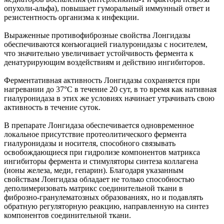
опухоли-альфа), повышает гуморальный иммунный ответ и
резистентность организма к инфекции.
Выраженные противофиброзные свойства Лонгидазы
обеспечиваются конъюгацией гиалуронидазы с носителем,
что значительно увеличивает устойчивость фермента к
денатурирующим воздействиям и действию ингибиторов.
Ферментативная активность Лонгидазы сохраняется при
нагревании до 37°С в течение 20 сут, в то время как нативная
гиалуронидаза в этих же условиях начинает утрачивать свою
активность в течение суток.
В препарате Лонгидаза обеспечивается одновременное
локальное присутствие протеолитического фермента
гиалуронидазы и носителя, способного связывать
освобождающиеся при гидролизе компонентов матрикса
ингибиторы фермента и стимуляторы синтеза коллагена
(ионы железа, меди, гепарин). Благодаря указанным
свойствам Лонгидаза обладает не только способностью
деполимеризовать матрикс соединительной ткани в
фиброзно-гранулематозных образованиях, но и подавлять
обратную регуляторную реакцию, направленную на синтез
компонентов соединительной ткани.