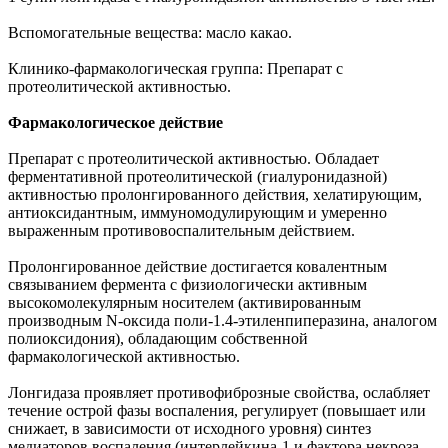
Вспомогательные вещества: масло какао.
Клинико-фармакологическая группа: Препарат с
протеолитической активностью.
Фармакологическое действие
Препарат с протеолитической активностью. Обладает
ферментативной протеолитической (гиалуронидазной)
активностью пролонгированного действия, хелатирующим,
антиоксидантным, иммуномодулирующим и умеренно
выраженным противовоспалительным действием.
Пролонгированное действие достигается ковалентным
связыванием фермента с физиологически активным
высокомолекулярным носителем (активированным
производным N-оксида поли-1.4-этиленпиперазина, аналогом
полиоксидония), обладающим собственной
фармакологической активностью.
Лонгидаза проявляет противофиброзные свойства, ослабляет
течение острой фазы воспаления, регулирует (повышает или
снижает, в зависимости от исходного уровня) синтез
медиаторов воспаления (интерлейкина-1 и фактора некроза