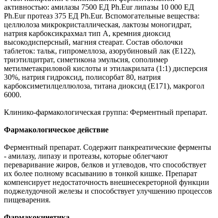
активностью: амилазы 7500 ЕД Ph.Eur липазы 10 000 ЕД
Ph.Eur протеаз 375 ЕД Ph.Eur. Вспомогательные вещества:
целлюлоза микрокристаллическая, лактозы моногидрат,
натрия карбоксикрахмал тип А, кремния диоксид
высокодисперсный, магния стеарат. Состав оболочки
таблеток: тальк, гипромеллоза, азорубиновый лак (Е122),
триэтилцитрат, симетикона эмульсия, сополимер
метилметакриловой кислоты и этилакрилата (1:1) дисперсия
30%, натрия гидроксид, полисорбат 80, натрия
карбоксиметилцеллюлоза, титана диоксид (Е171), макрогол
6000.
Клинико-фармакологическая группа: Ферментный препарат.
Фармакологическое действие
Ферментный препарат. Содержит панкреатические ферменты
- амилазу, липазу и протеазы, которые облегчают
переваривание жиров, белков и углеводов, что способствует
их более полному всасыванию в тонкой кишке. Препарат
компенсирует недостаточность внешнесекреторной функции
поджелудочной железы и способствует улучшению процессов
пищеварения.
Фармакокинетика