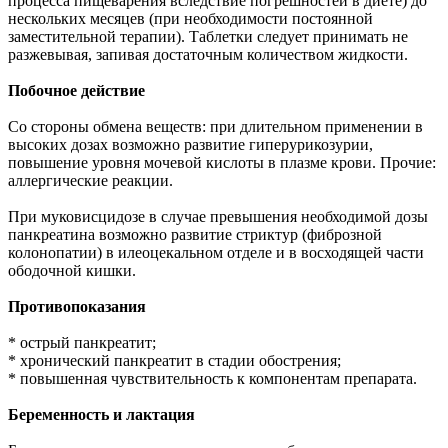
процесса пищеварения вследствие погрешностей в диете) до
нескольких месяцев (при необходимости постоянной
заместительной терапии). Таблетки следует принимать не
разжевывая, запивая достаточным количеством жидкости.
Побочное действие
Со стороны обмена веществ: при длительном применении в
высоких дозах возможно развитие гиперурикозурии,
повышение уровня мочевой кислоты в плазме крови. Прочие:
аллергические реакции.
При муковисцидозе в случае превышения необходимой дозы
панкреатина возможно развитие стриктур (фиброзной
колонопатии) в илеоцекальном отделе и в восходящей части
ободочной кишки.
Противопоказания
* острый панкреатит;
* хронический панкреатит в стадии обострения;
* повышенная чувствительность к компонентам препарата.
Беременность и лактация