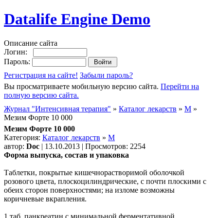
Datalife Engine Demo
Описание сайта
Логин:
Пароль:
Регистрация на сайте!
Забыли пароль?
Вы просматриваете мобильную версию сайта.
Перейти на
полную версию сайта.
Журнал "Интенсивная терапия"
»
Каталог лекарств
»
М
»
Мезим Форте 10 000
Мезим Форте 10 000
Категория:
Каталог лекарств
»
М
автор:
Doc
| 13.10.2013 | Просмотров: 2254
Форма выпуска, состав и упаковка
Таблетки, покрытые кишечнорастворимой оболочкой
розового цвета, плоскоцилиндрические, с почти плоскими с
обеих сторон поверхностями; на изломе возможны
коричневые вкрапления.
1 таб. панкреатин с минимальной ферментативной