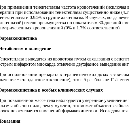
При применении тенектеплазы частота кровотечений (исключая в
терапии при использовании тенектеплазы существенно ниже (4.3
тенектеплазы и 0.94% в группе альтеплазы. В случаях, когда ле
альтеплазой) имело преимущества по показателям 30-дневной смер
внутричерепных кровоизлияний (0% и 1.7% соответственно).
Фармакокинетика
Метаболизм и выведение
Тенектеплаза выводится из кровотока путем связывания с рецеп
острым инфарктом миокарда отмечено двухфазное выведение ант
При использовании препарата в терапевтических дозах в зависим
значение ± стандартное отклонение), что в 5 раз больше T1/2 ес
Фармакокинетика в особых клинических случаях
При повышенной массе тела наблюдается умеренное увеличение п
плазмы обычно ниже, чем у мужчин, что может объясняться боле
почек не отмечается изменений фармакокинетики. Исследования
Показания