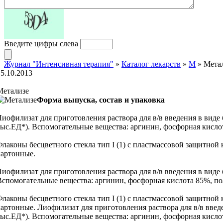
Введите цифры слева
Журнал "Интенсивная терапия"
»
Каталог лекарств
»
М
» Мета
15.10.2013
Метализе
Форма выпуска, состав и упаковка
Лиофилизат для приготовления раствора для в/в введения в виде б
тыс.ЕД*). Вспомогательные вещества: аргинин, фосфорная кислота
Флаконы бесцветного стекла тип I (1) с пластмассовой защитной 
картонные.
Лиофилизат для приготовления раствора для в/в введения в виде б
Вспомогательные вещества: аргинин, фосфорная кислота 85%, поли
Флаконы бесцветного стекла тип I (1) с пластмассовой защитной
картонные. Лиофилизат для приготовления раствора для в/в введен
тыс.ЕД*). Вспомогательные вещества: аргинин, фосфорная кислота