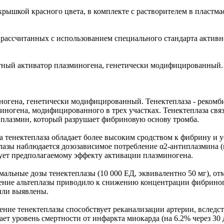
 крышкой красного цвета, в комплекте с растворителем в пластм
), рассчитанных с использованием специального стандарта акти
тный активатор плазминогена, генетически модифицированный.
ногена, генетически модифицированный. Тенектеплаза - реком
миногена, модифицированного в трех участках. Тенектеплаза св
 плазмин, который разрушает фибриновую основу тромба.
а тенектеплаза обладает более высоким сродством к фибрину и
плазы наблюдается дозозависимое потребление α2-антиплазмина 
ует предполагаемому эффекту активации плазминогена.
альные дозы тенектеплазы (10 000 ЕД, эквивалентно 50 мг), о
нение альтеплазы приводило к снижению концентрации фибриног
были выявлены.
ние тенектеплазы способствует реканализации артерии, вследст
т уровень смертности от инфаркта миокарда (на 6.2% через 30 