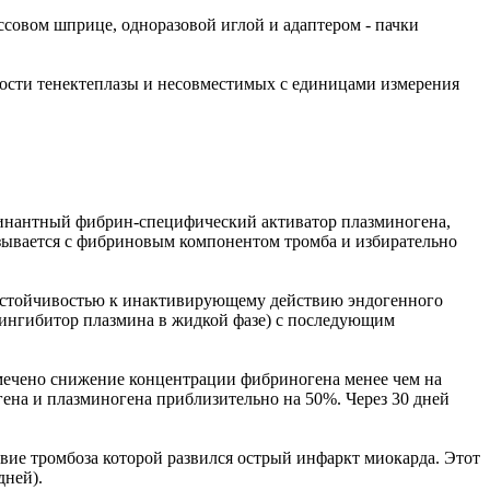
ассовом шприце, одноразовой иглой и адаптером - пачки
вности тенектеплазы и несовместимых с единицами измерения
бинантный фибрин-специфический активатор плазминогена,
язывается с фибриновым компонентом тромба и избирательно
 устойчивостью к инактивирующему действию эндогенного
(ингибитор плазмина в жидкой фазе) с последующим
тмечено снижение концентрации фибриногена менее чем на
ена и плазминогена приблизительно на 50%. Через 30 дней
вие тромбоза которой развился острый инфаркт миокарда. Этот
дней).