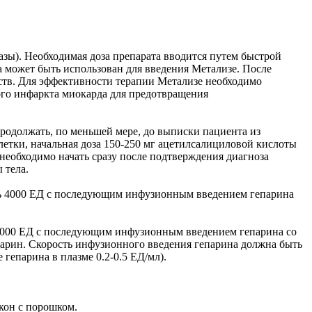
лазы). Необходимая доза препарата вводится путем быстрой
да может быть использован для введения Метализе. После
ств. Для эффективности терапии Метализе необходимо
ого инфаркта миокарда для предотвращения
родолжать, по меньшей мере, до выписки пациента из
блетки, начальная доза 150-250 мг ацетилсалициловой кислоты
необходимо начать сразу после подтверждения диагноза
 тела.
шать 4000 ЕД с последующим инфузионным введением гепарина
ть 5000 ЕД с последующим инфузионным введением гепарина со
епарин. Скорость инфузионного введения гепарина должна быть
гепарина в плазме 0.2-0.5 ЕД/мл).
кон с порошком.