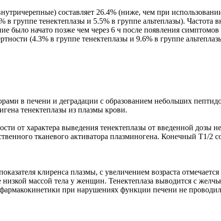
нутричерепные) составляет 26.4% (ниже, чем при использовании
% в группе тенектеплазы и 5.5% в группе альтеплазы). Частота 
чение было начато позже чем через 6 ч после появления симптомо
тности (4.3% в группе тенектеплазы и 9.6% в группе альтеплазы
торами в печени и деградации с образованием небольших пептид
игена тенектеплазы из плазмы крови.
ости от характера выведения тенектеплазы от введенной дозы не
тественного тканевого активатора плазминогена. Конечный T1/2 
оказателя клиренса плазмы, с увеличением возраста отмечается
е низкой массой тела у женщин. Тенектеплаза выводится с желч
 фармакокинетики при нарушениях функции печени не проводил