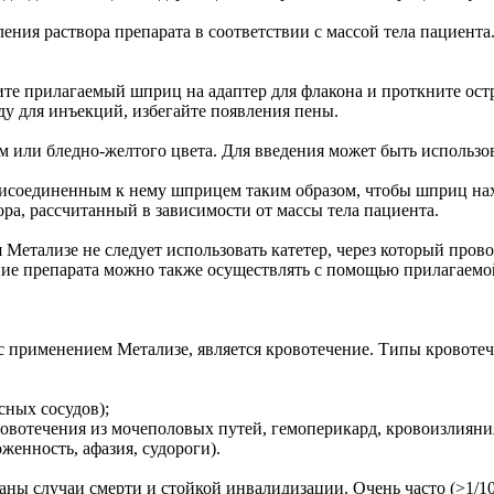
ления раствора препарата в соответствии с массой тела пациента
ите прилагаемый шприц на адаптер для флакона и проткните ост
ду для инъекций, избегайте появления пены.
 или бледно-желтого цвета. Для введения может быть использо
рисоединенным к нему шприцем таким образом, чтобы шприц нах
ра, рассчитанный в зависимости от массы тела пациента.
ия Метализе не следует использовать катетер, через который пров
ние препарата можно также осуществлять с помощью прилагаемо
 применением Метализе, является кровотечение. Типы кровотече
сных сосудов);
овотечения из мочеполовых путей, гемоперикард, кровоизлияни
енность, афазия, судороги).
ны случаи смерти и стойкой инвалидизации. Очень часто (>1/10