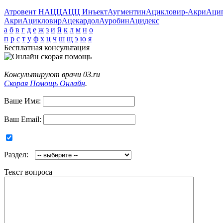
Атровент Н
АЦЦ
АЦЦ Инъект
Аугментин
Ацикловир-Акри
Аци
Акри
Ацикловир
Ацекардол
Ауробин
Ацидекс
а
б
в
г
д
е
ж
з
и
й
к
л
м
н
о
п
р
с
т
у
ф
х
ц
ч
ш
щ
э
ю
я
Бесплатная консультация
Консультируют врачи 03.ru
Скорая Помощь Онлайн
.
Ваше Имя:
Ваш Email:
Раздел:
Текст вопроса