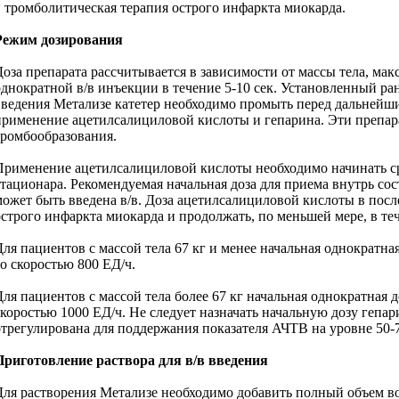
* тромболитическая терапия острого инфаркта миокарда.
Режим дозирования
Доза препарата рассчитывается в зависимости от массы тела, ма
однократной в/в инъекции в течение 5-10 сек. Установленный ран
введения Метализе катетер необходимо промыть перед дальнейши
применение ацетилсалициловой кислоты и гепарина. Эти препара
тромбообразования.
Применение ацетилсалициловой кислоты необходимо начинать ср
стационара. Рекомендуемая начальная доза для приема внутрь сос
может быть введена в/в. Доза ацетилсалициловой кислоты в пос
острого инфаркта миокарда и продолжать, по меньшей мере, в теч
Для пациентов с массой тела 67 кг и менее начальная однократ
со скоростью 800 ЕД/ч.
Для пациентов с массой тела более 67 кг начальная однократна
скоростью 1000 ЕД/ч. Не следует назначать начальную дозу геп
отрегулирована для поддержания показателя АЧТВ на уровне 50-75
Приготовление раствора для в/в введения
Для растворения Метализе необходимо добавить полный объем в