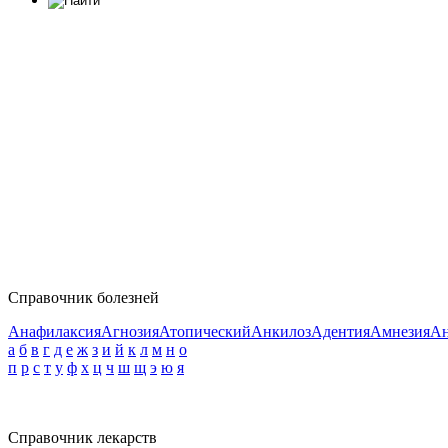
Справочник болезней
Анафилаксия
Агнозия
Атопический
Анкилоз
Адентия
Амнезия
Ан
а
б
в
г
д
е
ж
з
и
й
к
л
м
н
о
п
р
с
т
у
ф
х
ц
ч
ш
щ
э
ю
я
Справочник лекарств