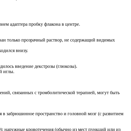
.
рием адаптера пробку флакона в центре.
ван только прозрачный раствор, не содержащий видимых
одился внизу.
одилось введение декстрозы (глюкозы).
й иглы.
ний, связанных с тромболитической терапией, могут быть
я в забрюшинное пространство и головной мозг (с развитием
): наружные кровотечения (обычно из мест пункций или из