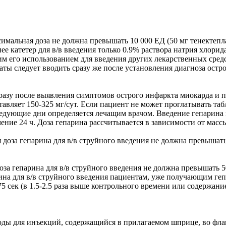
ксимальная доза не должна превышать 10 000 ЕД (50 мг тенектеп
ее катетер для в/в введения только 0.9% раствора натрия хлори
м его использованием для введения других лекарственных сред
ты следует вводить сразу же после установления диагноза остр
азу после выявления симптомов острого инфаркта миокарда и п
тавляет 150-325 мг/сут. Если пациент не может проглатывать та
ледующие дни определяется лечащим врачом. Введение гепарина 
ение 24 ч. Доза гепарина рассчитывается в зависимости от массы
ная доза гепарина для в/в струйного введения не должна превы
я доза гепарина для в/в струйного введения не должна превыша
арина для в/в струйного введения пациентам, уже получающим г
 сек (в 1.5-2.5 раза выше контрольного времени или содержание 
оды для инъекций, содержащийся в прилагаемом шприце, во фла