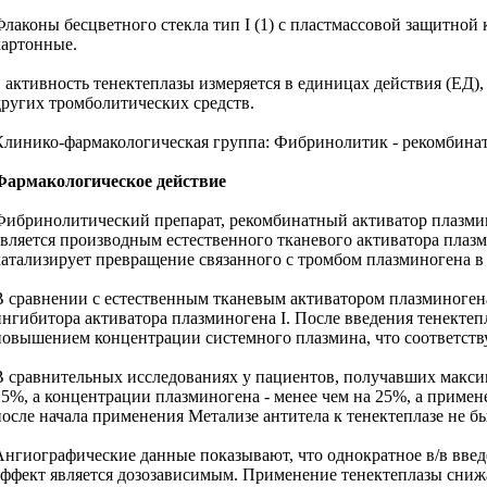
Флаконы бесцветного стекла тип I (1) с пластмассовой защитной
картонные.
* активность тенектеплазы измеряется в единицах действия (ЕД
других тромболитических средств.
Клинико-фармакологическая группа: Фибринолитик - рекомбина
Фармакологическое действие
Фибринолитический препарат, рекомбинатный активатор плазми
является производным естественного тканевого активатора плаз
катализирует превращение связанного с тромбом плазминогена в
В сравнении с естественным тканевым активатором плазминоген
ингибитора активатора плазминогена I. После введения тенекте
повышением концентрации системного плазмина, что соответств
В сравнительных исследованиях у пациентов, получавших максим
15%, а концентрации плазминогена - менее чем на 25%, а приме
после начала применения Метализе антитела к тенектеплазе не 
Ангиографические данные показывают, что однократное в/в введе
эффект является дозозависимым. Применение тенектеплазы снижае