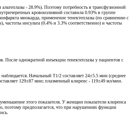
 альтеплазы - 28.9%). Поэтому потребность в трансфузионной
внутричерепных кровоизлияний составила 0.93% в группе
в инфаркта миокарда, применение тенектеплазы (по сравнению с
), частоты инсульта (0.4% и 3.3% соответственно) и частоты
ов. После однократной инъекции тенектеплазы у пациентов с
 наблюдается. Начальный T1/2 составляет 24±5.5 мин (среднее
составляет 129±87 мин; плазменный клиренс - 119±49 мл/мин.
 уменьшение этого показателя. У женщин показатели клиренса
ью, поэтому предполагается, что при нарушениях функции
ись.