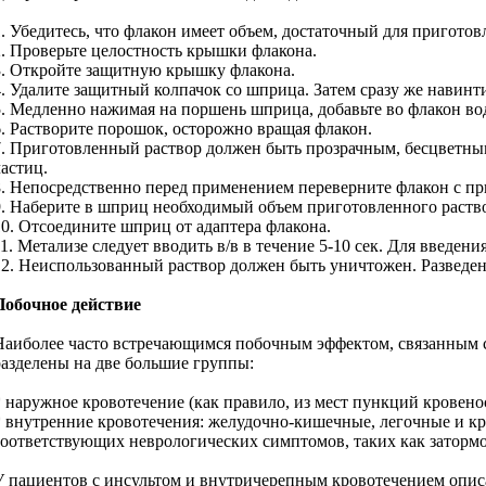
1. Убедитесь, что флакон имеет объем, достаточный для приготов
2. Проверьте целостность крышки флакона.
3. Откройте защитную крышку флакона.
4. Удалите защитный колпачок со шприца. Затем сразу же навинт
5. Медленно нажимая на поршень шприца, добавьте во флакон во
6. Растворите порошок, осторожно вращая флакон.
7. Приготовленный раствор должен быть прозрачным, бесцветным
частиц.
8. Непосредственно перед применением переверните флакон с п
9. Наберите в шприц необходимый объем приготовленного раство
10. Отсоедините шприц от адаптера флакона.
11. Метализе следует вводить в/в в течение 5-10 сек. Для введен
12. Неиспользованный раствор должен быть уничтожен. Разведе
Побочное действие
Наиболее часто встречающимся побочным эффектом, связанным с
разделены на две большие группы:
* наружное кровотечение (как правило, из мест пункций кровено
* внутренние кровотечения: желудочно-кишечные, легочные и кр
соответствующих неврологических симптомов, таких как затормож
У пациентов с инсультом и внутричерепным кровотечением описа