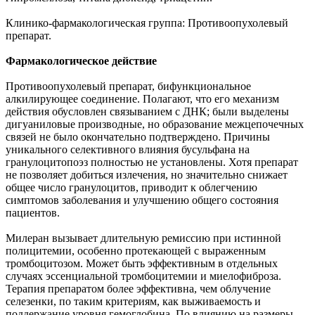
Клинико-фармакологическая группа: Противоопухолевый
препарат.
Фармакологическое действие
Противоопухолевый препарат, бифункциональное
алкилирующее соединение. Полагают, что его механизм
действия обусловлен связыванием с ДНК; были выделены
дигуаниловые производные, но образование межцепочечных
связей не было окончательно подтверждено. Причины
уникального селективного влияния бусульфана на
гранулоцитопоэз полностью не установлены. Хотя препарат
не позволяет добиться излечения, но значительно снижает
общее число гранулоцитов, приводит к облегчению
симптомов заболевания и улучшению общего состояния
пациентов.
Милеран вызывает длительную ремиссию при истинной
полицитемии, особенно протекающей с выраженным
тромбоцитозом. Может быть эффективным в отдельных
случаях эссенциальной тромбоцитемии и миелофиброза.
Терапия препаратом более эффективна, чем облучение
селезенки, по таким критериям, как выживаемость и
поддержание уровня гемоглобина. По влиянию на размеры