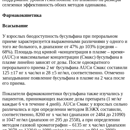
селезенки эффективность обоих методов одинакова.
Фармакокинетика
Всасывание
У взрослых биодоступность бусульфана при пероральном
приеме характеризуется выраженными различиями у одного и
того же больного, в диапазоне от 47% до 103% (средняя –
68%). Площадь под кривой «концентрация в плазме – время»
(AUC) и максимальные концентрации (Смакс) бусульфана в
плазме линейно зависят от дозы. После однократного
перорального приема 2 мг бусульфана AUCи Смакс составили
125 ±17 нг х час/мл и 28 ±5 нг/мл, соответственно. Отмечено
запаздывание появление бусульфана в плазме на 2 часа после
его приема.
Показатели фармакокинетики бусульфана также изучались у
пациентов, принимающих высокие дозы препарата (1 мг/кг
каждые 6 ч в течение 4 дней). AUCи Смакс у взрослых сильно
различались и при определении методом ВЭЖХ составили,
соответственно, 8260 нг х час/мл (диапазон от 2484 до 21090)
и 1047 нг/мл (диапазон от 295 до 2558), а при определении
методом газовой хроматографии – 6135 нг х час/мл (диапазон