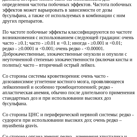
определения частоты побочных эффектов. Частота побочных
эффектов может варьировать в зависимости от дозы
бусульфана, а также от используемых в комбинации с ним
других препаратов.
По частоте побочные эффекты классифицируются по частоте
возникновения с использованием следующей градации: очень
часто - ≥0.1; часто - ≥0.01 и <0.1; иногда - ≥0.001 и <0.01;
редко - ≥0.0001 и <0.001; очень редко - <0.00001.
Доброкачественные, злокачественные опухоли и опухоли с
неуточненной степенью злокачественности (включая кисты и
полипы): часто – вторичный острый лейкоз.
Со стороны системы кроветворения: очень часто -
дозозависимое угнетение костного мозга, проявляющееся
лейкопенией и особенно тромбоцитопенией; редко -
апластическая анемия, обычно после длительного применения
стандартных доз и при использовании высоких доз
бусульфана.
Со стороны ЦНС и периферической нервной системы: редко -
судороги при использовании высоких доз; очень редко –
myasthenia gravis.
Со стороны органа зрения: редко - изменения хрусталика и