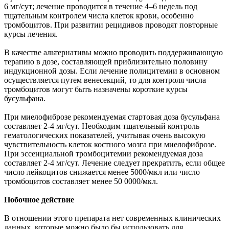
6 мг/сут; лечение проводится в течение 4–6 недель под
тщательным контролем числа клеток крови, особенно
тромбоцитов. При развитии рецидивов проводят повторные
курсы лечения.
В качестве альтернативы можно проводить поддерживающую
терапию в дозе, составляющей приблизительно половину
индукционной дозы. Если лечение полицитемии в основном
осуществляется путем венесекций, то для контроля числа
тромбоцитов могут быть назначены короткие курсы
бусульфана.
При миелофиброзе рекомендуемая стартовая доза бусульфана
составляет 2-4 мг/сут. Необходим тщательный контроль
гематологических показателей, учитывая очень высокую
чувствительность клеток костного мозга при миелофиброзе.
При эссенциальной тромбоцитемии рекомендуемая доза
составляет 2-4 мг/сут. Лечение следует прекратить, если общее
число лейкоцитов снижается менее 5000/мкл или число
тромбоцитов составляет менее 50 0000/мкл.
Побочное действие
В отношении этого препарата нет современных клинических
данных, которые можно было бы использовать для