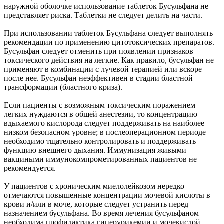
наружной оболочке использование таблеток Бусульфана не
представляет риска. Таблетки не следует делить на части.
При использовании таблеток Бусульфана следует выполнять
рекомендации по применению цитотоксических препаратов.
Бусульфан следует отменить при появлении признаков
токсического действия на легкие. Как правило, бусульфан не
применяют в комбинации с лучевой терапией или вскоре
после нее. Бусульфан неэффективен в стадии бластной
трансформации (бластного криза).
Если пациенты с возможным токсическим поражением
легких нуждаются в общей анестезии, то концентрацию
вдыхаемого кислорода следует поддерживать на наиболее
низком безопасном уровне; в послеоперационном периоде
необходимо тщательно контролировать и поддерживать
функцию внешнего дыхания. Иммунизация живыми
вакциными иммунокомпрометированных пациентов не
рекомендуется.
У пациентов с хроническим миелолейкозом нередко
отмечаются повышенные концентрации мочевой кислоты в
крови и/или в моче, которые следует устранить перед
назначением бусульфана. Во время лечения бусульфаном
необходима профилактика гиперурикемии и мочекислой