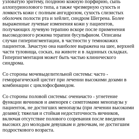
узловатую эритему, позднюю кожную порфирию, сыпь
аллопуринолового типа, а также чрезмерную сухость и
ломкость кожи с полным ангидрозом, сухость слизистых
оболочек полости рта и хейлит, синдром Шегрена. Более
выраженные лучевые изменения кожи у пациентов,
получающих лучевую терапию вскоре после применения
высокодозного режима терапии бусульфаном. Описаны
случаи гиперпигментации, в частности у темнокожих
пациентов. Зачастую она наиболее выражена на шее, верхней
части туловища, сосках, на животе и в ладонных складках.
Гиперпигментация может быть частью клинического
синдрома.
Со стороны мочевыделительной системы: часто -
геморрагический цистит при лечении высокими дозами в
комбинации с циклофосфамидом.
Со стороны половой системы: оченьчасто - угнетение
функции яичников и аменорея с симптомами менопаузы у
пациенток, не достигших менопаузы (при лечении высокими
дозами); тяжелая и стойкая недостаточность яичников,
включая отсутствие полового созревания после введения
высоких доз молодым девушкам и девочкам, не достигшим
подросткового возраста.