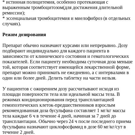
* истинная полицитемия, особенно протекающая с
выраженным тромбоцитозом(для достижения длительной
ремиссии);
* эссенциальная тромбоцитемия и миелофиброз (в отдельных
случаях).
Режим дозирования
Препарат обычно назначают курсами или непрерывно. Дозу
подбирают индивидуально для каждого пациента в
зависимости от клинического состояния и гематологических
показателей. Если пациенту необходима суточная доза меньше
той, которая соответствует имеющейся лекарственной форме,
препарат можно принимать не ежедневно, а с интервалами в
один или более дней. Делить таблетку на части нельзя.
У пациентов с ожирением дозу рассчитывают исходя из
площади поверхности тела или идеальной массы тела. В
режимах кондиционирования перед трансплантацией
гемопоэтических клеток-предшественников взрослым
рекомендованная доза бусульфана составляет 1 мг/кг массы
тела каждые 6 ч в течение 4 дней, начиная за 7 дней до
трансплантации. Обычно через 24 ч после последнего приема
бусульфана назначают циклофосфамид в дозе 60 мг/кг/сут в
течение 2 дней.