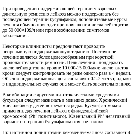
При проведении поддерживающей терапии у взрослых
длительную ремиссию лейкоза можно поддерживать без
последующей терапии бусульфаном; дополнительные курсы
лечения обычно проводят при повышении числа лейкоцитов
до 50 000×109/л или при возобновлении симптомов
заболевания.
Некоторые клиницисты предпочитают проводить
непрерывную поддерживающую терапию. Постоянное
лечение является более целесообразным при короткой
продолжительности ремиссий. Цель лечения - поддержать
число лейкоцитов на уровне 10 000-15 000/мкл; число клеток
крови следует контролировать не реже одного раза в 4 недели.
Обычно поддерживающая доза составляет 0.5-2 мг/сут, однако
в индивидуальных случаях она может быть значительно ниже.
В комбинации с другими цитотоксическими средствами
бусульфан следует назначать в меньших дозах. Хронический
миелолейкоз у детей встречается редко. Бусульфан можно
применять для лечения лейкоза с филадельфийской
хромосомой (Ph’-позитивного). Ювенильный Ph’-негативный
вариант на терапию бусульфаном отвечает плохо.
При истинной полицитемии рекомендуемая доза составляет 4-