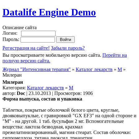
Datalife Engine Demo
Описание сайта
Логин:
Пароль:
Регистрация на сайте!
Забыли пароль?
Вы просматриваете мобильную версию сайта.
Перейти на
полную версию сайта.
Журнал "Интенсивная терапия"
»
Каталог лекарств
»
М
»
Милеран
Милеран
Категория:
Каталог лекарств
»
М
автор:
Doc
| 23.10.2013 | Просмотров: 1906
Форма выпуска, состав и упаковка
Таблетки, покрытые оболочкой белого цвета, круглые,
двояковыпуклые, с гравировкой "GX EF3" на одной стороне и
"М" - на другой. 1 таб. бусульфан 2 мг. Вспомогательные
вещества: лактоза безводная, крахмал
прежелатинизированный, магния стеарат. Состав оболочки:
гипромеллоза, титана диоксид, триацетин.