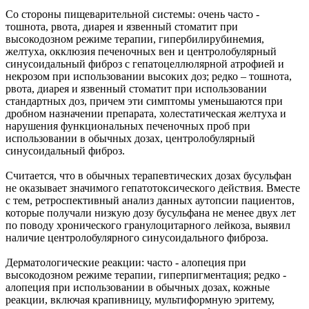
Со стороны пищеварительной системы: очень часто -
тошнота, рвота, диарея и язвенный стоматит при
высокодозном режиме терапии, гипербилирубинемия,
желтуха, окклюзия печеночных вен и центролобулярный
синусоидальный фиброз с гепатоцеллюлярной атрофией и
некрозом при использовании высоких доз; редко – тошнота,
рвота, диарея и язвенный стоматит при использовании
стандартных доз, причем эти симптомы уменьшаются при
дробном назначении препарата, холестатическая желтуха и
нарушения функциональных печеночных проб при
использовании в обычных дозах, центролобулярный
синусоидальный фиброз.
Считается, что в обычных терапевтических дозах бусульфан
не оказывает значимого гепатотоксического действия. Вместе
с тем, ретроспективный анализ данных аутопсии пациентов,
которые получали низкую дозу бусульфана не менее двух лет
по поводу хронического гранулоцитарного лейкоза, выявил
наличие центролобулярного синусоидального фиброза.
Дерматологические реакции: часто - алопеция при
высокодозном режиме терапии, гиперпигментация; редко -
алопеция при использовании в обычных дозах, кожные
реакции, включая крапивницу, мультиформную эритему,