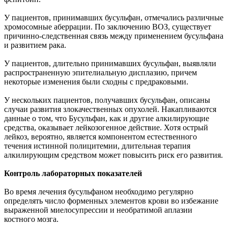
У пациентов, принимавших бусульфан, отмечались различные
хромосомные аберрации. По заключению ВОЗ, существует
причинно-следственная связь между применением бусульфана
и развитием рака.
У пациентов, длительно принимавших бусульфан, выявляли
распространенную эпителиальную дисплазию, причем
некоторые изменения были сходны с предраковыми.
У нескольких пациентов, получавших бусульфан, описаны
случаи развития злокачественных опухолей. Накапливаются
данные о том, что Бусульфан, как и другие алкилирующие
средства, оказывает лейкозогенное действие. Хотя острый
лейкоз, вероятно, является компонентом естественного
течения истинной полицитемии, длительная терапия
алкилирующим средством может повысить риск его развития.
Контроль лабораторных показателей
Во время лечения бусульфаном необходимо регулярно
определять число форменных элементов крови во избежание
выраженной миелосупрессии и необратимой аплазии
костного мозга.