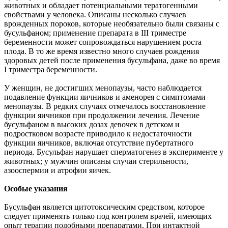
животных и обладает потенциальными тератогенными
свойствами у человека. Описаны несколько случаев
врожденных пороков, которые необязательно были связаны с
бусульфаном; применение препарата в III триместре
беременности может сопровождаться нарушением роста
плода. В то же время известно много случаев рождения
здоровых детей после применения бусульфана, даже во время
I триместра беременности.
У женщин, не достигших менопаузы, часто наблюдается
подавление функции яичников и аменорея с симптомами
менопаузы. В редких случаях отмечалось восстановление
функции яичников при продолжении лечения. Лечение
бусульфаном в высоких дозах девочек в детском и
подростковом возрасте приводило к недостаточности
функции яичников, включая отсутствие пубертатного
периода. Бусульфан нарушает сперматогенез в эксперименте у
животных; у мужчин описаны случаи стерильности,
азооспермии и атрофии яичек.
Особые указания
Бусульфан является цитотоксическим средством, которое
следует применять только под контролем врачей, имеющих
опыт терапии подобными препаратами. При интактной