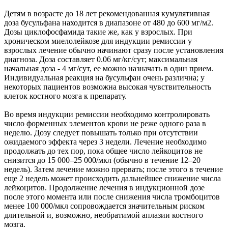
Детям в возрасте до 18 лет рекомендованная кумулятивная
доза бусульфана находится в диапазоне от 480 до 600 мг/м2.
Дозы циклофосфамида такие же, как у взрослых. При
хроническом миелолейкозе для индукции ремиссии у
взрослых лечение обычно начинают сразу после установления
диагноза. Доза составляет 0.06 мг/кг/сут; максимальная
начальная доза - 4 мг/сут, ее можно назначать в один прием.
Индивидуальная реакция на бусульфан очень различна; у
некоторых пациентов возможна высокая чувствительность
клеток костного мозга к препарату.
Во время индукции ремиссии необходимо контролировать
число форменных элементов крови не реже одного раза в
неделю. Дозу следует повышать только при отсутствии
ожидаемого эффекта через 3 недели. Лечение необходимо
продолжать до тех пор, пока общее число лейкоцитов не
снизится до 15 000–25 000/мкл (обычно в течение 12–20
недель). Затем лечение можно прервать; после этого в течение
еще 2 недель может происходить дальнейшее снижение числа
лейкоцитов. Продолжение лечения в индукционной дозе
после этого момента или после снижения числа тромбоцитов
менее 100 000/мкл сопровождается значительным риском
длительной и, возможно, необратимой аплазии костного
мозга.