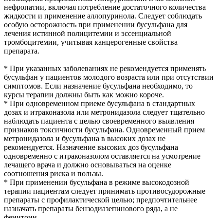
нефропатии, включая потребление достаточного количества
жидкости и применение аллопуринола. Следует соблюдать
особую осторожность при применении бусульфана для
лечения истинной полицитемии и эссенциальной
тромбоцитемии, учитывая канцерогенные свойства
препарата.
* При указанных заболеваниях не рекомендуется применять
бусульфан у пациентов молодого возраста или при отсутствии
симптомов. Если назначение бусульфана необходимо, то
курсы терапии должны быть как можно короче.
* При одновременном приеме бусульфана в стандартных
дозах и итраконазола или метронидазола следует тщательно
наблюдать пациента с целью своевременного выявления
признаков токсичности бусульфана. Одновременный прием
метронидазола и бусульфана в высоких дозах не
рекомендуется. Назначение высоких доз бусульфана
одновременно с итраконазолом оставляется на усмотрение
лечащего врача и должно основываться на оценке
соотношения риска и пользы.
* При применении бусульфана в режиме высокодозной
терапии пациентам следует принимать противосудорожные
препараты с профилактической целью; предпочтительнее
назначать препараты бензодиазепинового ряда, а не
фенитоин.