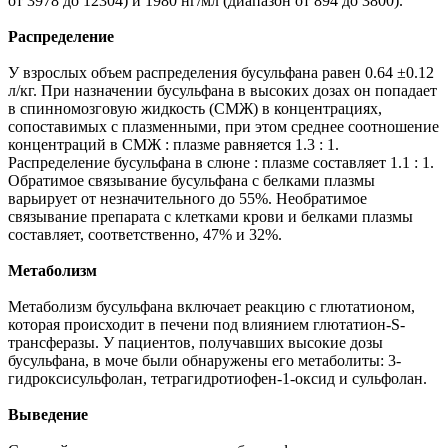
от 3978 до 12304) и 1980 нг/мл (диапазон от 894 до 3800).
Распределение
У взрослых объем распределения бусульфана равен 0.64 ±0.12
л/кг. При назначении бусульфана в высоких дозах он попадает
в спинномозговую жидкость (СМЖ) в концентрациях,
сопоставимых с плазменными, при этом среднее соотношение
концентраций в СМЖ : плазме равняется 1.3 : 1.
Распределение бусульфана в слюне : плазме составляет 1.1 : 1.
Обратимое связывание бусульфана с белками плазмы
варьирует от незначительного до 55%. Необратимое
связывание препарата с клетками крови и белками плазмы
составляет, соответственно, 47% и 32%.
Метаболизм
Метаболизм бусульфана включает реакцию с глютатионом,
которая происходит в печени под влиянием глютатион-S-
трансферазы. У пациентов, получавших высокие дозы
бусульфана, в моче были обнаружены его метаболиты: 3-
гидроксисульфолан, тетрагидротиофен-1-оксид и сульфолан.
Выведение