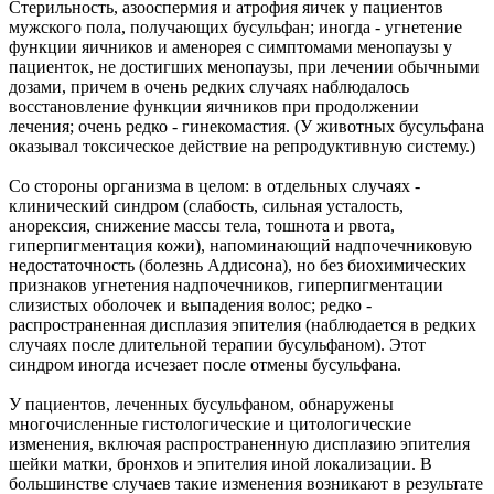
Стерильность, азооспермия и атрофия яичек у пациентов
мужского пола, получающих бусульфан; иногда - угнетение
функции яичников и аменорея с симптомами менопаузы у
пациенток, не достигших менопаузы, при лечении обычными
дозами, причем в очень редких случаях наблюдалось
восстановление функции яичников при продолжении
лечения; очень редко - гинекомастия. (У животных бусульфана
оказывал токсическое действие на репродуктивную систему.)
Со стороны организма в целом: в отдельных случаях -
клинический синдром (слабость, сильная усталость,
анорексия, снижение массы тела, тошнота и рвота,
гиперпигментация кожи), напоминающий надпочечниковую
недостаточность (болезнь Аддисона), но без биохимических
признаков угнетения надпочечников, гиперпигментации
слизистых оболочек и выпадения волос; редко -
распространенная дисплазия эпителия (наблюдается в редких
случаях после длительной терапии бусульфаном). Этот
синдром иногда исчезает после отмены бусульфана.
У пациентов, леченных бусульфаном, обнаружены
многочисленные гистологические и цитологические
изменения, включая распространенную дисплазию эпителия
шейки матки, бронхов и эпителия иной локализации. В
большинстве случаев такие изменения возникают в результате