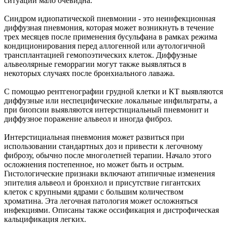
ситуации мало очевидна.
Синдром идиопатической пневмонии - это неинфекционная
диффузная пневмония, которая может возникнуть в течение
трех месяцев после применения бусульфана в рамках режима
кондиционирования перед аллогенной или аутологичной
трансплантацией гемопоэтических клеток. Диффузные
альвеолярные геморрагии могут также выявляться в
некоторых случаях после бронхиального лаважа.
С помощью рентгенографии грудной клетки и КТ выявляются
диффузные или неспецифические локальные инфильтраты, а
при биопсии выявляются интерстициальный пневмонит и
диффузное поражение альвеол и иногда фиброз.
Интерстициальная пневмония может развиться при
использовании стандартных доз и привести к легочному
фиброзу, обычно после многолетней терапии. Начало этого
осложнения постепенное, но может быть и острым.
Гистологические признаки включают атипичные изменения
эпителия альвеол и бронхиол и присутствие гигантских
клеток с крупными ядрами с большим количеством
хроматина. Эта легочная патология может осложняться
инфекциями. Описаны также оссификация и дистрофическая
кальцификация легких.