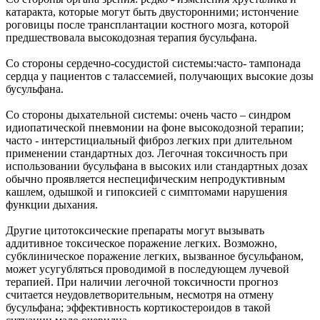
катаракта, которые могут быть двусторонними; истончение
роговицы после трансплантации костного мозга, которой
предшествовала высокодозная терапия бусульфана.
Со стороны сердечно-сосудистой системы:часто- тампонада
сердца у пациентов с талассемией, получающих высокие дозы
бусульфана.
Со стороны дыхательной системы: очень часто – синдром
идиопатической пневмонии на фоне высокодозной терапии;
часто - интерстициальный фиброз легких при длительном
применении стандартных доз. Легочная токсичность при
использовании бусульфана в высоких или стандартных дозах
обычно проявляется неспецифическим непродуктивным
кашлем, одышкой и гипоксией с симптомами нарушения
функции дыхания.
Другие цитотоксические препараты могут вызывать
аддитивное токсическое поражение легких. Возможно,
субклиническое поражение легких, вызванное бусульфаном,
может усугубляться проводимой в последующем лучевой
терапией. При наличии легочной токсичности прогноз
считается неудовлетворительным, несмотря на отмену
бусульфана; эффективность кортикостероидов в такой