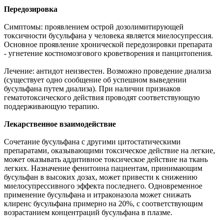
Передозировка
Симптомы: проявлением острой дозолимитирующей
токсичности бусульфана у человека является миелосупрессия.
Основное проявление хронической передозировки препарата
- угнетение костномозгового кроветворения и панцитопения.
Лечение: антидот неизвестен. Возможно проведение диализа
(существует одно сообщение об успешном выведении
бусульфана путем диализа). При наличии признаков
гематотоксического действия проводят соответствующую
поддерживающую терапию.
Лекарственное взаимодействие
Сочетание бусульфана с другими цитостатическими
препаратами, оказывающими токсическое действие на легкие,
может оказывать аддитивное токсическое действие на ткань
легких. Назначение фенитоина пациентам, принимающим
бусульфан в высоких дозах, может привести к снижению
миелосупрессивного эффекта последнего. Одновременное
применение бусульфана и итраконазола может снижать
клиренс бусульфана примерно на 20%, с соответствующим
возрастанием концентраций бусульфана в плазме.