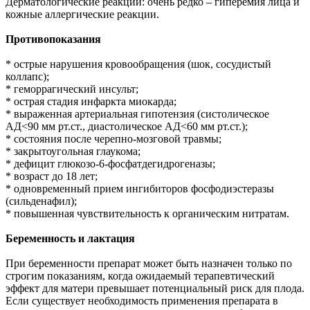
Дерматологические реакции: очень редко – гиперемия лица и
кожные аллергические реакции.
Противопоказания
* острые нарушения кровообращения (шок, сосудистый
коллапс);
* геморрагический инсульт;
* острая стадия инфаркта миокарда;
* выраженная артериальная гипотензия (систолическое
АД<90 мм рт.ст., диастолическое АД<60 мм рт.ст.);
* состояния после черепно-мозговой травмы;
* закрытоугольная глаукома;
* дефицит глюкозо-6-фосфатдегидрогеназы;
* возраст до 18 лет;
* одновременный прием ингибиторов фосфодиэстеразы
(сильденафил);
* повышенная чувствительность к органическим нитратам.
Беременность и лактация
При беременности препарат может быть назначен только по
строгим показаниям, когда ожидаемый терапевтический
эффект для матери превышает потенциальный риск для плода.
Если существует необходимость применения препарата в