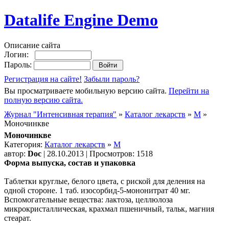
Datalife Engine Demo
Описание сайта
Логин:
Пароль:
Регистрация на сайте!
Забыли пароль?
Вы просматриваете мобильную версию сайта.
Перейти на
полную версию сайта.
Журнал "Интенсивная терапия"
»
Каталог лекарств
»
М
»
Моночинкве
Моночинкве
Категория:
Каталог лекарств
»
М
автор:
Doc
| 28.10.2013 | Просмотров: 1518
Форма выпуска, состав и упаковка
Таблетки круглые, белого цвета, с риской для деления на
одной стороне. 1 таб. изосорбид-5-мононитрат 40 мг.
Вспомогательные вещества: лактоза, целлюлоза
микрокристаллическая, крахмал пшеничный, тальк, магния
стеарат.