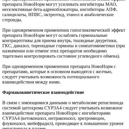
препарата НовоНорм могут усиливать ингибиторы МАО,
неселективные бета-адреноблокаторы, ингибиторы АПФ,
салицилаты, НПВС, октреотид, этанол и анаболические
стероиды.
При одновременном применении гипогликемический эффект
препарата НовоНорм могут ослаблять гормональные
контрацептивы для приема внутрь, тиазидные диуретики,
ГКС, даназол, тиреоидные гормоны и симпатомиметики (при
назначении или отмене этих препаратов необходимо
тщательно контролировать состояние углеводного обмена).
При одновременном применении препарата НовоНорм с
препаратами, которые в основном выводятся с желчью,
следует учитывать возможность потенциального
взаимодействия между ними.
Фармакокинетическое взаимодействие
В связи с имеющимися данными о метаболизме репаглинида
системой цитохрома CYP3A4 следует учитывать возможное
взаимодействие препарата НовоНорм с ингибиторами
CYP3A4 (кетоконазол, интраконазол, эритромицин,
флуконазол, мибефрадил), приводящее к повышению уровня
репаглинида в плазме.