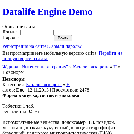
Datalife Engine Demo
Описание сайта
Логин:
Пароль:
Регистрация на сайте!
Забыли пароль?
Вы просматриваете мобильную версию сайта.
Перейти на
полную версию сайта.
Журнал "Интенсивная терапия"
»
Каталог лекарств
»
Н
»
Новонорм
Новонорм
Категория:
Каталог лекарств
»
Н
автор:
Doc
| 12.11.2013 | Просмотров: 2478
Форма выпуска, состав и упаковка
Таблетки 1 таб.
репаглинид 0.5 мг
Вспомогательные вещества: полоксамер 188, повидон,
меглюмин, крахмал кукурузный, кальция гидрофосфат
безводный, целлюлоза микрокристаллическая (E460),