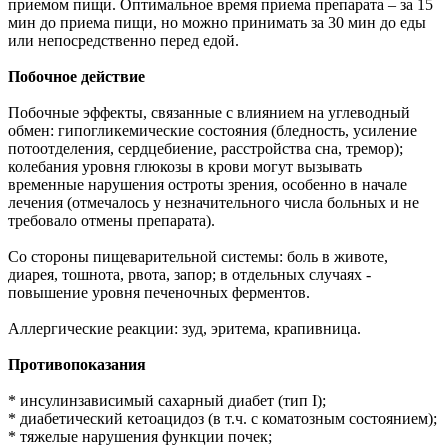
приемом пищи. Оптимальное время приема препарата – за 15
мин до приема пищи, но можно принимать за 30 мин до еды
или непосредственно перед едой.
Побочное действие
Побочные эффекты, связанные с влиянием на углеводный
обмен: гипогликемические состояния (бледность, усиление
потоотделения, сердцебиение, расстройства сна, тремор);
колебания уровня глюкозы в крови могут вызывать
временные нарушения остроты зрения, особенно в начале
лечения (отмечалось у незначительного числа больных и не
требовало отмены препарата).
Со стороны пищеварительной системы: боль в животе,
диарея, тошнота, рвота, запор; в отдельных случаях -
повышение уровня печеночных ферментов.
Аллергические реакции: зуд, эритема, крапивница.
Противопоказания
* инсулинзависимый сахарный диабет (тип I);
* диабетический кетоацидоз (в т.ч. с коматозным состоянием);
* тяжелые нарушения функции почек;