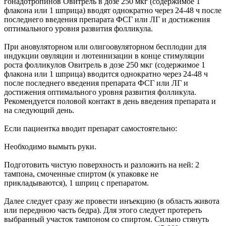
гонадотропинов Овитрель в дозе 250 мкг (содержимое 1
флакона или 1 шприца) вводят однократно через 24-48 ч после
последнего введения препарата ФСГ или ЛГ и достижения
оптимального уровня развития фолликула.
При ановуляторном или олигоовуляторном бесплодии для
индукции овуляции и лютеинизации в конце стимуляции
роста фолликулов Овитрель в дозе 250 мкг (содержимое 1
флакона или 1 шприца) вводится однократно через 24-48 ч
после последнего введения препарата ФСГ или ЛГ и
достижения оптимального уровня развития фолликула.
Рекомендуется половой контакт в день введения препарата и
на следующий день.
Если пациентка вводит препарат самостоятельно:
Необходимо вымыть руки.
Подготовить чистую поверхность и разложить на ней: 2
тампона, смоченные спиртом (к упаковке не
прикладываются), 1 шприц с препаратом.
Далее следует сразу же провести инъекцию (в область живота
или переднюю часть бедра). Для этого следует протереть
выбранный участок тампоном со спиртом. Сильно стянуть