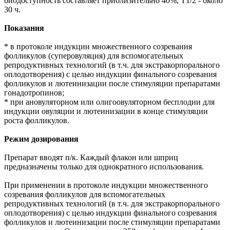
биодоступность составляет приблизительно 40%, T1/2 - около
30 ч.
Показания
* в протоколе индукции множественного созревания
фолликулов (суперовуляция) для вспомогательных
репродуктивных технологий (в т.ч. для экстракорпорального
оплодотворения) с целью индукции финального созревания
фолликулов и лютеинизации после стимуляции препаратами
гонадотропинов;
* при ановуляторном или олигоовуляторном бесплодии для
индукции овуляции и лютеинизации в конце стимуляции
роста фолликулов.
Режим дозирования
Препарат вводят п/к. Каждый флакон или шприц
предназначены только для однократного использования.
При применении в протоколе индукции множественного
созревания фолликулов для вспомогательных
репродуктивных технологий (в т.ч. для экстракорпорального
оплодотворения) с целью индукции финального созревания
фолликулов и лютеинизации после стимуляции препаратами