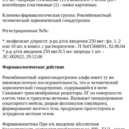
контейнеры пластиковые (1) - пачки картонные.
Клинико-фармакологическая группа: Рекомбинантный
человеческий хорионический гонадотропин
Регистрационные №№:
* лиофилизат д/пригот. р-ра д/п/к введения 250 мкг: фл. 1, 2
или 10 шт. в компл. с растворителем - П №015668/01, 02.06.04
* р-р д/п/к введения 250 мкг/0.5 мл: шприцы 1 шт. -
ЛС-002622, 29.12.06
Фармакологическое действие
Рекомбинантный хориогонадотропин альфа имеет ту же
аминокислотную последовательность, что и человеческий
хорионический гонадотропин, содержащийся в моче.
Связывает трансмембранные рецепторы ЛГ на поверхности
клеток теки и гранулезы яичника. Вызывает инициирование
ооцитарного мейоза, разрыв фолликулов (овуляцию),
формирование желтого тела, продукцию прогестерона и
эстрадиола желтым телом.
Фармакокинетика При п/к введении абсолютная