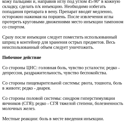
кожу пальцами и, направив иглу под углом 45-90° в кожную
складку, сделать п/к инъекцию. Необходимо избегать
попадания препарата в вену. Препарат вводят медленно,
осторожно нажимая на поршень. После извлечения иглы
протереть круговыми движениями место инъекции тампоном
со спиртом.
Сразу после инъекции следует поместить использованный
шприц в контейнер для хранения острых предметов. Весь
неиспользованный объем следует уничтожить.
Побочное действие
Со стороны ЦНС: головная боль, чувство усталости; редко -
депрессия, раздражительность, чувство беспокойства.
Со стороны пищеварительной системы: рвота, тошнота, боль
в животе; редко - диарея.
Со стороны половой системы: синдром гиперстимуляции
яичников (СГЯ); редко - СГЯ тяжелой степени, болезненность
молочных желез.
Местные реакции: боль в месте введения инъекции.