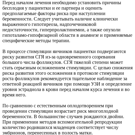
Перед началом лечения необходимо установить причины
бесплодия у пациентки и ее партнера и оценить
предполагаемые факторы риска при наступлении
беременности. Следует учитывать наличие клинически
выраженного гипотиреоза, надпочечниковой
недостаточности, гиперпролактинемии, а также опухоли
гипоталамо-гипофизарной области в анамнезе и применяемые
специфические методы терапии.
В процессе стимуляции яичников пациентки подвергаются
риску развития СГЯ из-за одновременного созревания
большого числа фолликулов. СГЯ тяжелой степени может
стать серьезным осложнением стимуляции. С целью снижения
риска развития этого осложнения в протоколе стимуляции
роста фолликулов рекомендуется тщательное наблюдение за
ответной реакцией яичников при помощи УЗИ и определение
уровня эстрадиола в крови перед началом курса лечения и во
время него.
По сравнению с естественным оплодотворением при
проведении стимуляции возрастает риск многоплодной
беременности. В большинстве случаев рождаются двойни.
При применении методов вспомогательной репродукции
количество родившихся младенцев соответствует числу
эмбрионов, перенесенных в полость матки.