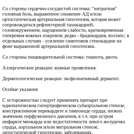
Cо стороны сердечно-сосудистой системы: "нитратная"
головная боль, выраженное снижение АД и/или
ортостатическая артериальная гипотензия, которая может
сопровождаться рефлекторной тахикардией,
головокружением, ощущением слабости, кратковременная
гиперемия кожных покровов; редко - брадикардия, коллапс; в
отдельных случаях - усиление симптомов стенокардии на
фоне выраженной артериальной гипотензии.
Cо стороны пищеварительной системы: тошнота, рвота.
Аллергические реакции: кожные проявления.
Дерматологические реакции: эксфолиативный дерматит.
Особые указания
С осторожностью следует применять препарат при
идиопатическом гипертрофическом субаортальном стенозе,
констриктивном перикардите и тампонаде сердца, низких
значениях перфузионного давления, в т.ч. при остром
инфаркте миокарда или недостаточности левого желудочка
сердца, аортальном и/или митральном стенозе,
ортостатической гипотензии, заболеваниях,