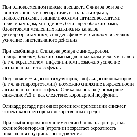
При одновременном приеме препарата Оликард ретард с
гипотензивными препаратами, вазодилататорами,
нейролептиками, трициклическими антидепрессантами,
прокаинамидом, хинидином, бета-адреноблокаторами,
блокаторами медленных кальциевых каналов,
дигидроэрготамином, сильденафилом и этанолом возможно
усиление гипотензивного действия.
При комбинации Оликарда ретард с амиодароном,
пропранололом, блокаторами медленных кальциевых каналов
(в т.ч. верапамилом, нифедипином) возможно усиление
антиангинального эффекта.
Под влиянием адреностимуляторов, альфа-адреноблокаторов
(в т.ч. дигидроэрготамин), возможно снижение выраженности
антиангинального эффекта Оликарда ретард (чрезмерное
снижение АД и, как следствие, коронарной перфузии).
Оликард ретард при одновременном применении снижает
эффект вазопрессорных лекарственных средств.
При комбинированном применении Оликарда ретард с м-
холиноблокаторами (атропин) возрастает вероятность
повышения внутриглазного давления.