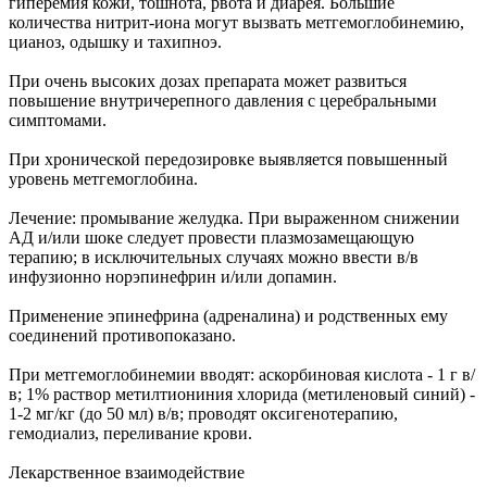
гиперемия кожи, тошнота, рвота и диарея. Большие
количества нитрит-иона могут вызвать метгемоглобинемию,
цианоз, одышку и тахипноэ.
При очень высоких дозах препарата может развиться
повышение внутричерепного давления с церебральными
симптомами.
При хронической передозировке выявляется повышенный
уровень метгемоглобина.
Лечение: промывание желудка. При выраженном снижении
АД и/или шоке следует провести плазмозамещающую
терапию; в исключительных случаях можно ввести в/в
инфузионно норэпинефрин и/или допамин.
Применение эпинефрина (адреналина) и родственных ему
соединений противопоказано.
При метгемоглобинемии вводят: аскорбиновая кислота - 1 г в/
в; 1% раствор метилтиониния хлорида (метиленовый синий) -
1-2 мг/кг (до 50 мл) в/в; проводят оксигенотерапию,
гемодиализ, переливание крови.
Лекарственное взаимодействие