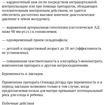
— кардиогенный шок (если посредством интрааортальной
контрпульсации или при помощи препаратов, обладающих
положительным инотропным действием, не удается
обеспечить достаточно высокое конечное диастолическое
давление в левом желудочке);
— выраженная артериальная гипотензия (систолическое АД
ниже 90 мм рт.ст.) и гиповолемия;
— одновременный прием сильденафила;
— детский и подростковый возраст до 18 лет (эффективность
не установлена);
— повышенная чувствительность к изосорбид-5-мононитрату,
компонентам препарата и другим нитросоединениям.
Беременность и лактация
Применение препарата Оликард ретард при беременности и в
период лактации возможно только в том случае, когда
предполагаемая польза для матери превышает потенциальный
риск для плода и ребенка.
Побочные действия