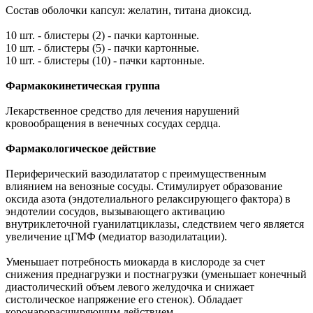
Состав оболочки капсул: желатин, титана диоксид.
10 шт. - блистеры (2) - пачки картонные.
10 шт. - блистеры (5) - пачки картонные.
10 шт. - блистеры (10) - пачки картонные.
Фармакокинетическая группа
Лекарственное средство для лечения нарушений
кровообращения в венечных сосудах сердца.
Фармакологическое действие
Периферический вазодилататор с преимущественным
влиянием на венозные сосуды. Стимулирует образование
оксида азота (эндотелиального релаксирующего фактора) в
эндотелии сосудов, вызывающего активацию
внутриклеточной гуанилатциклазы, следствием чего является
увеличение цГМФ (медиатор вазодилатации).
Уменьшает потребность миокарда в кислороде за счет
снижения преднагрузки и постнагрузки (уменьшает конечный
диастолический объем левого желудочка и снижает
систолическое напряжение его стенок). Обладает
коронарорасширяющим действием.