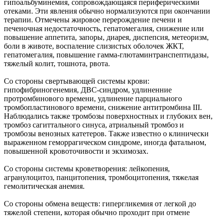
гипоальбуминемия, сопровождающаяся периферическими
отеками. Эти явления обычно нормализуются при окончании
терапии. Отмечены жировое перерождение печени и
печеночная недостаточность, гепатомегалия, снижение или
повышение аппетита, запоры, диарея, диспепсия, метеоризм,
боли в животе, воспаление слизистых оболочек ЖКТ,
гепатомегалия, повышение гамма-глютаминтранспептидазы,
тяжелый колит, тошнота, рвота.
Со стороны свертывающей системы крови:
гипофибриногенемия, ДВС-синдром, удлиненние
протромбинового времени, удлинение парциального
тромбопластинового времени, снижение антитромбина III.
Наблюдались также тромбозы поверхностных и глубоких вен,
тромбоз сагиттального синуса, атриальный тромбоз и
тромбозы венозных катетеров. Также известно о клинически
выраженном геморрагическом синдроме, иногда фатальном,
повышенной кровоточивости и экхимозах.
Со стороны системы кроветворения: лейкопения,
агранулоцитоз, панцитопения, тромбоцитопения, тяжелая
гемолитическая анемия.
Со стороны обмена веществ: гипергликемия от легкой до
тяжелой степени, которая обычно проходит при отмене