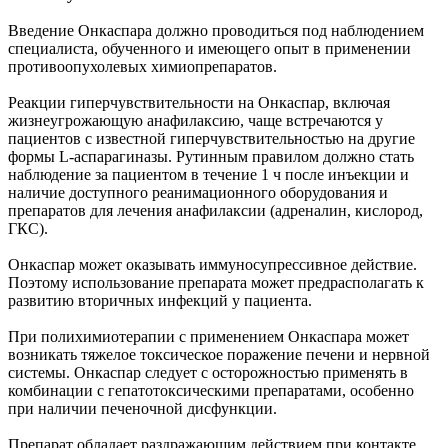
Введение Онкаспара должно проводиться под наблюдением
специалиста, обученного и имеющего опыт в применении
противоопухолевых химиопрепаратов.
Реакции гиперчувствительности на Онкаспар, включая
жизнеугрожающую анафилаксию, чаще встречаются у
пациентов с известной гиперчувствительностью на другие
формы L-аспарагиназы. Рутинным правилом должно стать
наблюдение за пациентом в течение 1 ч после инъекции и
наличие доступного реанимационного оборудования и
препаратов для лечения анафилаксии (адреналин, кислород,
ГКС).
Онкаспар может оказывать иммуносупрессивное действие.
Поэтому использование препарата может предрасполагать к
развитию вторичных инфекций у пациента.
При полихимиотерапии с применением Онкаспара может
возникать тяжелое токсическое поражение печени и нервной
системы. Онкаспар следует с осторожностью применять в
комбинации с гепатотоксическими препаратами, особенно
при наличии печеночной дисфункции.
Препарат обладает раздражающим действием при контакте,