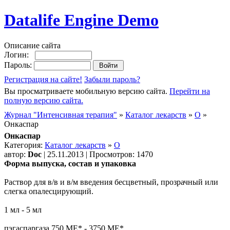
Datalife Engine Demo
Описание сайта
Логин:
Пароль:
Регистрация на сайте!
Забыли пароль?
Вы просматриваете мобильную версию сайта.
Перейти на
полную версию сайта.
Журнал "Интенсивная терапия"
»
Каталог лекарств
»
О
»
Онкаспар
Онкаспар
Категория:
Каталог лекарств
»
О
автор:
Doc
| 25.11.2013 | Просмотров: 1470
Форма выпуска, состав и упаковка
Раствор для в/в и в/м введения бесцветный, прозрачный или
слегка опалесцирующий.
1 мл - 5 мл
пэгаспаргаза 750 МЕ* - 3750 МЕ*