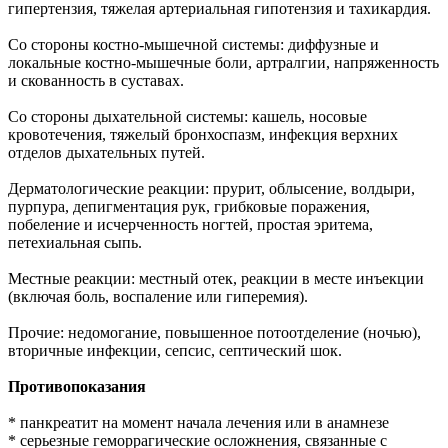
гипертензия, тяжелая артериальная гипотензия и тахикардия.
Со стороны костно-мышечной системы: диффузные и
локальные костно-мышечные боли, артралгии, напряженность
и скованность в суставах.
Со стороны дыхательной системы: кашель, носовые
кровотечения, тяжелый бронхоспазм, инфекция верхних
отделов дыхательных путей.
Дерматологические реакции: прурит, облысение, волдыри,
пурпура, депигментация рук, грибковые поражения,
побеление и исчерченность ногтей, простая эритема,
петехиальная сыпь.
Местные реакции: местный отек, реакции в месте инъекции
(включая боль, воспаление или гиперемия).
Прочие: недомогание, повышенное потоотделение (ночью),
вторичные инфекции, сепсис, септический шок.
Противопоказания
* панкреатит на момент начала лечения или в анамнезе
* серьезные геморрагические осложнения, связанные с