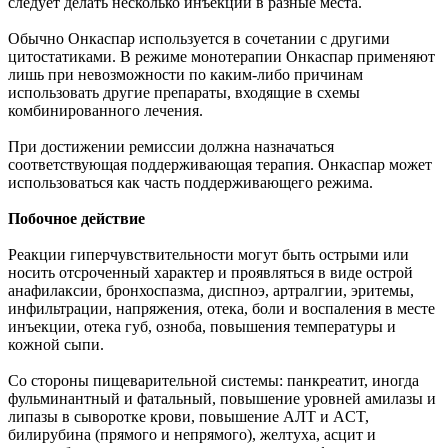
следует делать несколько инъекций в разные места.
Обычно Онкаспар используется в сочетании с другими
цитостатиками. В режиме монотерапии Онкаспар применяют
лишь при невозможности по каким-либо причинам
использовать другие препараты, входящие в схемы
комбинированного лечения.
При достижении ремиссии должна назначаться
соответствующая поддерживающая терапия. Онкаспар может
использоваться как часть поддерживающего режима.
Побочное действие
Реакции гиперчувствительности могут быть острыми или
носить отсроченный характер и проявляться в виде острой
анафилаксии, бронхоспазма, диспноэ, артралгии, эритемы,
инфильтрации, напряжения, отека, боли и воспаления в месте
инъекции, отека губ, озноба, повышения температуры и
кожной сыпи.
Со стороны пищеварительной системы: панкреатит, иногда
фульминантный и фатальный, повышение уровней амилазы и
липазы в сыворотке крови, повышение АЛТ и ACT,
билирубина (прямого и непрямого), желтуха, асцит и