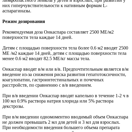
лимфобластного лейкоза у детей и взрослых, при развитии у
них гиперчувствительности к нативным формам L-
аспарагиназы.
Режим дозирования
Рекомендуемая доза Онкаспара составляет 2500 ME/м2
поверхности тела каждые 14 дней.
Детям с площадью поверхности тела более 0.6 м2 вводят 2500
ME /м2 каждые 14 дней, детям с площадью поверхности тела
менее 0.6 м2 вводят 82.5 ME/кг массы тела.
Онкаспар вводят в/м или в/в. Предпочтительным является в/м
введение из-за снижения риска развития гепатотоксичности,
коагулопатии, гастроинтестинальных и почечных
расстройств, по сравнению с в/в введением.
При в/в введении Онкаспар вводят капельно в течение 1-2 ч в
100 мл 0.9% раствора натрия хлорида или 5% раствора
декстрозы.
При в/м введении одномоментно вводимый объем Онкаспара
не должен превышать 2 мл для детей и 3 мл для взрослых.
При необходимости введения большего объема препарата