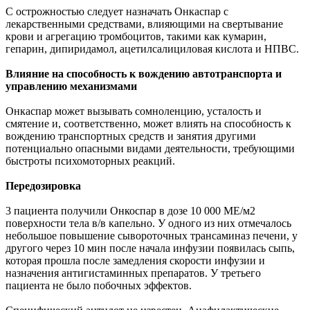
С острожностью следует назначать Онкаспар с
лекарственными средствами, влияющими на свертывание
крови и агрегацию тромбоцитов, такими как кумарин,
гепарин, дипиридамол, ацетилсалициловая кислота и НПВС.
Влияние на способность к вождению автотранспорта и
управлению механизмами
Онкаспар может вызывать сомноленцию, усталость и
смятение и, соответственно, может влиять на способность к
вождению транспортных средств и занятия другими
потенциально опасными видами деятельности, требующими
быстроты психомоторных реакций.
Передозировка
3 пациента получили Онкоспар в дозе 10 000 МЕ/м2
поверхности тела в/в капельно. У одного из них отмечалось
небольшое повышение сывороточных трансаминаз печени, у
другого через 10 мин после начала инфузии появилась сыпь,
которая прошла после замедления скорости инфузии и
назначения антигистаминных препаратов. У третьего
пациента не было побочных эффектов.