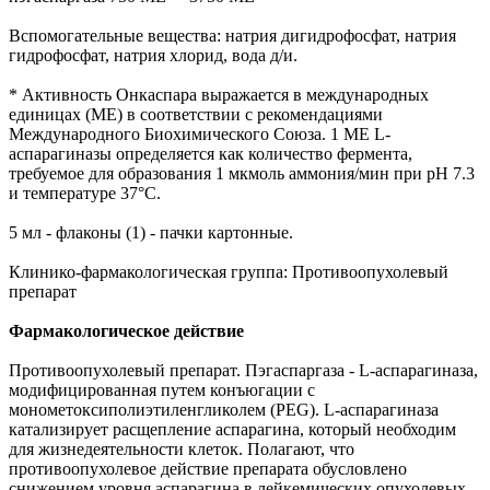
Вспомогательные вещества: натрия дигидрофосфат, натрия
гидрофосфат, натрия хлорид, вода д/и.
* Активность Онкаспара выражается в международных
единицах (МЕ) в соответствии с рекомендациями
Международного Биохимического Союза. 1 МЕ L-
аспарагиназы определяется как количество фермента,
требуемое для образования 1 мкмоль аммония/мин при рН 7.3
и температуре 37°С.
5 мл - флаконы (1) - пачки картонные.
Клинико-фармакологическая группа: Противоопухолевый
препарат
Фармакологическое действие
Противоопухолевый препарат. Пэгаспаргаза - L-аспарагиназа,
модифицированная путем конъюгации с
монометоксиполиэтиленгликолем (PEG). L-аспарагиназа
катализирует расщепление аспарагина, который необходим
для жизнедеятельности клеток. Полагают, что
противоопухолевое действие препарата обусловлено
снижением уровня аспарагина в лейкемических опухолевых