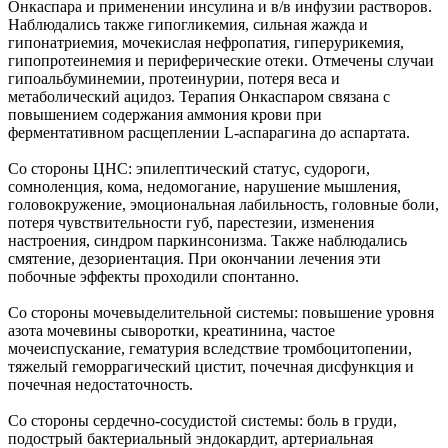
Онкаспара и применении инсулина и в/в инфузии растворов.
Наблюдались также гипогликемия, сильная жажда и
гипонатриемия, мочекислая нефропатия, гиперурикемия,
гипопротеинемия и периферические отеки. Отмечены случаи
гипоальбуминемии, протеинурии, потеря веса и
метаболический ацидоз. Терапия Онкаспаром связана с
повышением содержания аммония крови при
ферментативном расщеплении L-аспарагина до аспартата.
Со стороны ЦНС: эпилептический статус, судороги,
сомноленция, кома, недомогание, нарушение мышления,
головокружение, эмоциональная лабильность, головные боли,
потеря чувствительности губ, парестезии, изменения
настроения, синдром паркинсонизма. Также наблюдались
смятение, дезориентация. При окончании лечения эти
побочные эффекты проходили спонтанно.
Со стороны мочевыделительной системы: повышение уровня
азота мочевины сыворотки, креатинина, частое
мочеиспускание, гематурия вследствие тромбоцитопении,
тяжелый геморрагический цистит, почечная дисфункция и
почечная недостаточность.
Со стороны сердечно-сосудистой системы: боль в груди,
подострый бактериальный эндокардит, артериальная