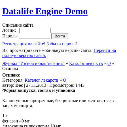
Datalife Engine Demo
Описание сайта
Логин:
Пароль:
Регистрация на сайте!
Забыли пароль?
Вы просматриваете мобильную версию сайта.
Перейти на
полную версию сайта.
Журнал "Интенсивная терапия"
»
Каталог лекарств
»
О
»
Отипакс
Отипакс
Категория:
Каталог лекарств
»
О
автор:
Doc
| 27.11.2013 | Просмотров: 1443
Форма выпуска, состав и упаковка
Капли ушные прозрачные, бесцветные или желтоватые, с
запахом спирта.
1 г
феназон 40 мг
лидокаина гидрохлорид 10 мг