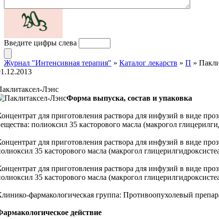
Введите цифры слева
Журнал "Интенсивная терапия"
»
Каталог лекарств
»
П
» Пакли
01.12.2013
Паклитаксел-Лэнс
Форма выпуска, состав и упаковка
Концентрат для приготовления раствора для инфузий в виде прозр
вещества: полиоксил 35 касторового масла (макрогол глицерилги
Концентрат для приготовления раствора для инфузий в виде прозр
полиоксил 35 касторового масла (макрогол глицерилгидроксистеа
Концентрат для приготовления раствора для инфузий в виде прозр
полиоксил 35 касторового масла (макрогол глицерилгидроксистеа
Клинико-фармакологическая группа: Противоопухолевый препар
Фармакологическое действие