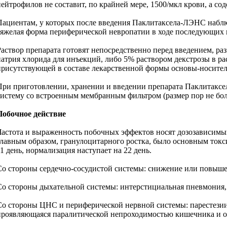
нейтрофилов не составит, по крайней мере, 1500/мкл крови, а со
Пациентам, у которых после введения Паклитаксела-ЛЭНС наблю
тяжелая форма периферической невропатии в ходе последующих 
Раствор препарата готовят непосредственно перед введением, ра
натрия хлорида для инъекций, либо 5% раствором декстрозы в ра
присутствующей в составе лекарственной формы основы-носителя
При приготовлении, хранении и введении препарата Паклитаксел
систему со встроенным мембранным фильтром (размер пор не бол
Побочное действие
Частота и выраженность побочных эффектов носят дозозависимый
главным образом, гранулоцитарного ростка, было основным ток
11 день, нормализация наступает на 22 день.
Со стороны сердечно-сосудистой системы: снижение или повышен
Со стороны дыхательной системы: интерстициальная пневмония, 
Со стороны ЦНС и периферической нервной системы: парестезии; 
проявляющаяся паралитической непроходимостью кишечника и ор