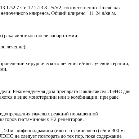
1-52.7 ч и 12.2-23.8 л/ч/м2, соответственно. После в/в
внепочечного клиренса. Общий клиренс - 11-24 л/кв.м.
) рака яичников после лапаротомии;
ое лечение);
проведение хирургического лечения и/или лучевой терапии;
ами.
недели. Рекомендуемая доза препарата Паклитаксел-ЛЭНС для
яется в виде монотерапии или в комбинации: при раке
предупреждения тяжелых реакций повышенной
окаторов гистаминовых Н2-рецепторов.
, 50 мг дифенгидрамина (или его эквивалент) в/в и 300 мг
ЛЭНС не следует повторять до тех пор, пока содержание