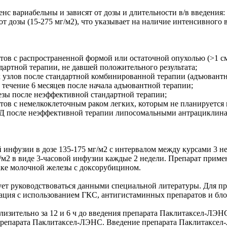
вариабельны и зависят от дозы и длительности в/в введения: 13.
от дозы (15-275 мг/м2), что указывает на наличие интенсивного 
ов с распространенной формой или остаточной опухолью (>1 см
ндартной терапии, не давшей положительного результата;
узлов после стандартной комбинированной терапии (адъювантн
 течение 6 месяцев после начала адъювантной терапии;
езы после неэффективной стандартной терапии;
ов с немелкоклеточным раком легких, которым не планируется 
ИД после неэффективной терапии липосомальными антрациклин
й инфузии в дозе 135-175 мг/м2 с интервалом между курсами 3 
м2 в виде 3-часовой инфузии каждые 2 недели. Препарат примен
аке молочной железы с доксорубицином.
дует руководствоваться данными специальной литературы. Для 
ация с использованием ГКС, антигистаминных препаратов и бл
лизительно за 12 и 6 ч до введения препарата Паклитаксел-ЛЭНС
 препарата Паклитаксел-ЛЭНС. Введение препарата Паклитаксел-