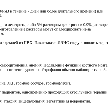
мм3 в течение 7 дней или более длительного времени) или
%.
ором декстрозы, либо 5% раствором декстрозы в 0.9% растворе
Приготовленные растворы могут опалесцировать из-за
ся.
ит деталей из ПВХ. Паклитаксел-ЛЭНС следует вводить через
ромбоцитопения, анемия. Подавление функции костного мозга,
ное снижение уровня нейтрофилов обычно наблюдается на 8-
 на ЭКГ, тромбоз сосудов, тромбофлебит.
у пациентов, одновременно проходящих курс лучевой терапии.
, атаксия, энцефалопатия, вегетативная невропатия,