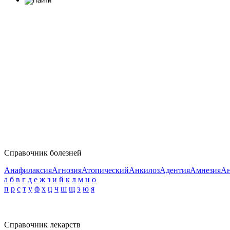
Справочник болезней
Анафилаксия
Агнозия
Атопический
Анкилоз
Адентия
Амнезия
Ан
а
б
в
г
д
е
ж
з
и
й
к
л
м
н
о
п
р
с
т
у
ф
х
ц
ч
ш
щ
э
ю
я
Справочник лекарств