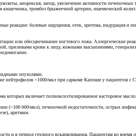
мукозиты, анорексия, запор, увеличение активности печеночных
я кишечника, тромбоз брыжеечной артерии, ишемический колит.
ные реакции: болевые ощущения, отек, эритема, индурация и пи
нтации или обесцвечивание ногтевого ложа. Аллергические реа
ной, приливами крови к лицу, кожными высыпаниями, генерализ
 недомогание.
олидными опухолями;
ание нейтрофилов <1000/мкл при саркоме Капоши у пациентов с
рма которых включает полиоксиэтилированное касторовое масло
ии (<100 000/мкл), печеночной недостаточности, острых инфек
езе), аритмии.
ти и в период грудного вскармливания. Пациентам во время ле