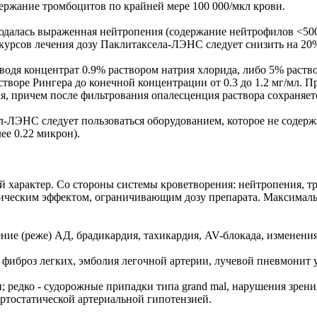
держание тромбоцитов по крайней мере 100 000/мкл крови.
далась выраженная нейтропения (содержание нейтрофилов <500/
курсов лечения дозу Паклитаксела-ЛЭНС следует снизить на 20
зводя концентрат 0.9% раствором натрия хлорида, либо 5% раств
створе Рингера до конечной концентрации от 0.3 до 1.2 мг/мл. 
, причем после фильтрования опалесценция раствора сохраняет
-ЛЭНС следует пользоваться оборудованием, которое не содерж
ее 0.22 микрон).
 характер. Со стороны системы кроветворения: нейтропения, т
сическим эффектом, ограничивающим дозу препарата. Максималь
ие (реже) АД, брадикардия, тахикардия, AV-блокада, изменения
фиброз легких, эмболия легочной артерии, лучевой пневмонит 
редко - судорожные припадки типа grand mal, нарушения зрения
тостатической артериальной гипотензией.