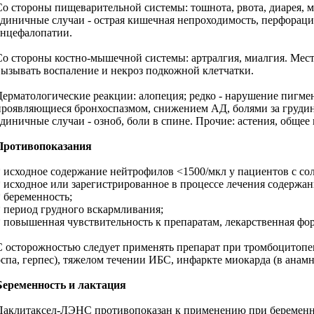
Со стороны пищеварительной системы: тошнота, рвота, диарея, 
единичные случаи - острая кишечная непроходимость, перфораци
энцефалопатии.
Со стороны костно-мышечной системы: артралгия, миалгия. Мест
вызывать воспаление и некроз подкожной клетчатки.
Дерматологические реакции: алопеция; редко - нарушение пигме
проявляющиеся бронхоспазмом, снижением АД, болями за груди
единичные случаи - озноб, боли в спине. Прочие: астения, общее
Противопоказания
* исходное содержание нейтрофилов <1500/мкл у пациентов с с
* исходное или зарегистрированное в процессе лечения содерж
* беременность;
* период грудного вскармливания;
* повышенная чувствительность к препаратам, лекарственная фо
С осторожностью следует применять препарат при тромбоцитопен
оспа, герпес), тяжелом течении ИБС, инфаркте миокарда (в анамн
Беременность и лактация
Паклитаксел-ЛЭНС противопоказан к применению при беременнос