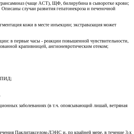
 трансаминаз (чаще ACT), ЩФ, билирубина в сыворотке крови;
 Описаны случаи развития гепатонекроза и печеночной
гментация кожи в месте инъекции; экстравазация может
кции: в первые часы - реакции повышенной чувствительности,
ованной крапивницей, ангионевротическим отеком;
 СПИД;
.
ционных заболеваниях (в т.ч. опоясывающий лишай, ветряная
чения Паклитакселом-ЛЭНС и, по крайней мере, в течение 3-х