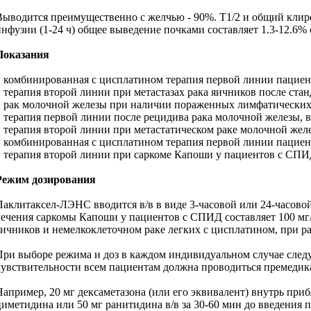
Выводится преимущественно с желчью - 90%. T1/2 и общий клиренс 
инфузии (1-24 ч) общее выведение почками составляет 1.3-12.6% 
Показания
* комбинированная с цисплатином терапия первой линии пациент
* терапия второй линии при метастазах рака яичников после ста
* рак молочной железы при наличии пораженных лимфатических 
* терапия первой линии после рецидива рака молочной железы, в
* терапия второй линии при метастатическом раке молочной жел
* комбинированная с цисплатином терапия первой линии пациент
* терапия второй линии при саркоме Капоши у пациентов с СП
Режим дозирования
Паклитаксел-ЛЭНС вводится в/в в виде 3-часовой или 24-часово
лечения саркомы Капоши у пациентов с СПИД составляет 100 мг/
яичников и немелкоклеточном раке легких с цисплатином, при р
При выборе режима и доз в каждом индивидуальном случае сле
чувствительности всем пациентам должна проводиться премедик
Например, 20 мг дексаметазона (или его эквивалент) внутрь приб
циметидина или 50 мг ранитидина в/в за 30-60 мин до введения