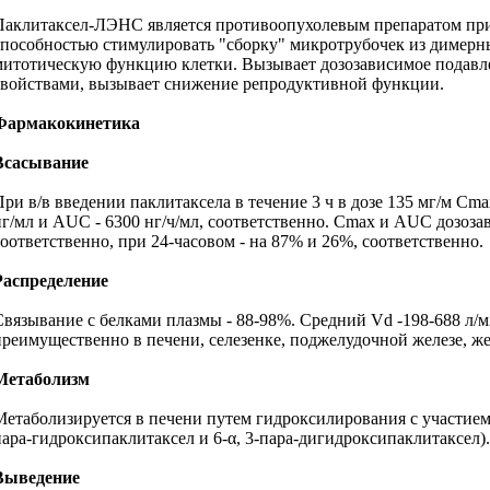
Паклитаксел-ЛЭНС является противоопухолевым препаратом прир
способностью стимулировать "сборку" микротрубочек из димерны
митотическую функцию клетки. Вызывает дозозависимое подавл
свойствами, вызывает снижение репродуктивной функции.
Фармакокинетика
Всасывание
При в/в введении паклитаксела в течение 3 ч в дозе 135 мг/м Cma
нг/мл и AUC - 6300 нг/ч/мл, соответственно. Cmax и AUC дозоз
соответственно, при 24-часовом - на 87% и 26%, соответственно.
Распределение
Связывание с белками плазмы - 88-98%. Средний Vd -198-688 л/м
преимущественно в печени, селезенке, поджелудочной железе, ж
Метаболизм
Метаболизируется в печени путем гидроксилирования с участие
пара-гидроксипаклитаксел и 6-α, 3-пара-дигидроксипаклитаксел).
Выведение