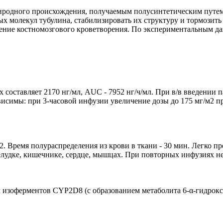
одного происхождения, получаемым полусинтетическим путем из
х молекул тубулина, стабилизировать их структуру и тормозит
ение костномозгового кроветворения. По экспериментальным д
x составляет 2170 нг/мл, AUC - 7952 нг/ч/мл. При в/в введении п
ависимы: при 3-часовой инфузии увеличение дозы до 175 мг/м2 
2. Время полураспределения из крови в ткани - 30 мин. Легко п
елудке, кишечнике, сердце, мышцах. При повторных инфузиях не
м изоферментов CYP2D8 (с образованием метаболита 6-α-гидрок