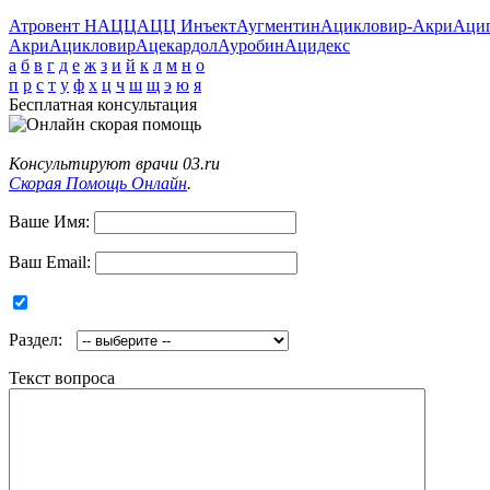
Атровент Н
АЦЦ
АЦЦ Инъект
Аугментин
Ацикловир-Акри
Аци
Акри
Ацикловир
Ацекардол
Ауробин
Ацидекс
а
б
в
г
д
е
ж
з
и
й
к
л
м
н
о
п
р
с
т
у
ф
х
ц
ч
ш
щ
э
ю
я
Бесплатная консультация
Консультируют врачи 03.ru
Скорая Помощь Онлайн
.
Ваше Имя:
Ваш Email:
Раздел:
Текст вопроса