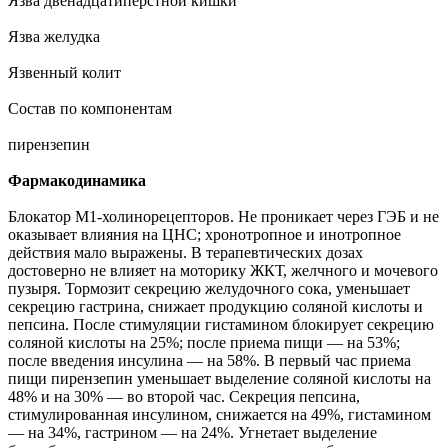
Язва двенадцатиперстной кишки
Язва желудка
Язвенный колит
Состав по компонентам
пирензепин
Фармакодинамика
Блокатор М1-холинорецепторов. Не проникает через ГЭБ и не
оказывает влияния на ЦHC; хронотропное и инотропное
действия мало выражены. В терапевтических дозах
достоверно не влияет на моторику ЖКТ, желчного и мочевого
пузыря. Тормозит секрецию желудочного сока, уменьшает
секрецию гастрина, снижает продукцию соляной кислоты и
пепсина. После стимуляции гистамином блокирует секрецию
соляной кислоты на 25%; после приема пищи — на 53%;
после введения инсулина — на 58%. В первый час приема
пищи пирензепин уменьшает выделение соляной кислоты на
48% и на 30% — во второй час. Секреция пепсина,
стимулированная инсулином, снижается на 49%, гистамином
— на 34%, гастрином — на 24%. Угнетает выделение