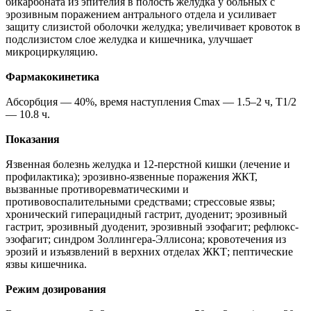
бикарбоната из эпителия в полость желудка у больных с
эрозивным поражением антрального отдела и усиливает
защиту слизистой оболочки желудка; увеличивает кровоток в
подслизистом слое желудка и кишечника, улучшает
микроциркуляцию.
Фармакокинетика
Абсорбция — 40%, время наступления Сmax — 1.5–2 ч, Т1/2
— 10.8 ч.
Показания
Язвенная болезнь желудка и 12-перстной кишки (лечение и
профилактика); эрозивно-язвенные поражения ЖКТ,
вызванные противоревматическими и
противовоспалительными средствами; стрессовые язвы;
хронический гиперацидный гастрит, дуоденит; эрозивный
гастрит, эрозивный дуоденит, эрозивный эзофагит; рефлюкс-
эзофагит; синдром Золлингера-Эллисона; кровотечения из
эрозий и изъязвлений в верхних отделах ЖКТ; пептические
язвы кишечника.
Режим дозирования