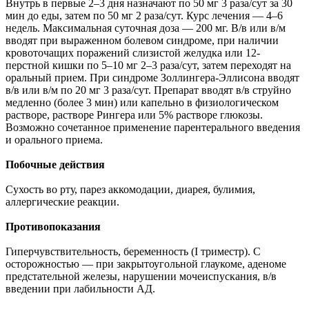
Внутрь в первые 2–3 дня назначают по 50 мг 3 раза/сут за 30
мин до еды, затем по 50 мг 2 раза/сут. Курс лечения — 4–6
недель. Максимальная суточная доза — 200 мг. В/в или в/м
вводят при выраженном болевом синдроме, при наличии
кровоточащих поражений слизистой желудка или 12-
перстной кишки по 5–10 мг 2–3 раза/сут, затем переходят на
оральный прием. При синдроме Золлингера-Эллисона вводят
в/в или в/м по 20 мг 3 раза/сут. Препарат вводят в/в струйно
медленно (более 3 мин) или капельно в физиологическом
растворе, растворе Рингера или 5% растворе глюкозы.
Возможно сочетанное применение парентерального введения
и орального приема.
Побочные действия
Сухость во рту, парез аккомодации, диарея, булимия,
аллергические реакции.
Противопоказания
Гиперчувствительность, беременность (I триместр). С
осторожностью — при закрытоугольной глаукоме, аденоме
предстательной железы, нарушении мочеиспускания, в/в
введении при лабильности АД.