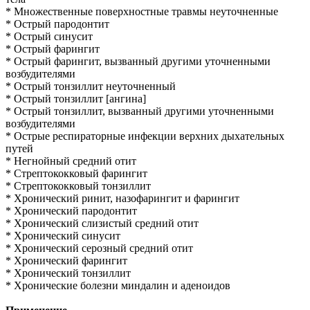
* Множественные поверхностные травмы неуточненные
* Острый пародонтит
* Острый синусит
* Острый фарингит
* Острый фарингит, вызванный другими уточненными
возбудителями
* Острый тонзиллит неуточненный
* Острый тонзиллит [ангина]
* Острый тонзиллит, вызванный другими уточненными
возбудителями
* Острые респираторные инфекции верхних дыхательных
путей
* Негнойный средний отит
* Стрептококковый фарингит
* Стрептококковый тонзиллит
* Хронический ринит, назофарингит и фарингит
* Хронический пародонтит
* Хронический слизистый средний отит
* Хронический синусит
* Хронический серозный средний отит
* Хронический фарингит
* Хронический тонзиллит
* Хронические болезни миндалин и аденоидов