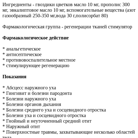
Ингредиенты - гвоздики цветков масло 10 мг, прополис 300
мг, эвкалиптовое масло 10 мг, вспомогательные вещества (азот
газообразный 250-350 мг,вода 30 г,полисорбат 80)
Фармакологическая группа - регенерации тканей стимулятор
Фармакологическое действие
* анальгетическое
* антисептическое
* противовоспалительное местное
* стимулирующее регенерацию
Показания
* Абсцесс наружного уха
* Гингивит и болезни пародонта
* Болезни наружного уха
* Болезни органов дыхания
* Болезни среднего уха и сосцевидного отростка
* Болезни уха и сосцевидного отростка
* Гнойный и неуточненный средний отит
* Наружный отит
* Поверхностные травмы, захватывающие несколько областей
тела