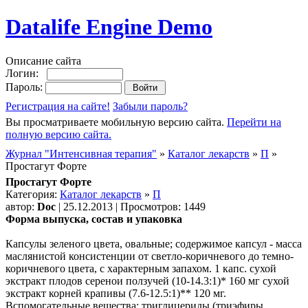
Datalife Engine Demo
Описание сайта
Логин:
Пароль:
Регистрация на сайте!
Забыли пароль?
Вы просматриваете мобильную версию сайта.
Перейти на
полную версию сайта.
Журнал "Интенсивная терапия"
»
Каталог лекарств
»
П
»
Простагут Форте
Простагут Форте
Категория:
Каталог лекарств
»
П
автор:
Doc
| 25.12.2013 | Просмотров: 1449
Форма выпуска, состав и упаковка
Капсулы зеленого цвета, овальные; содержимое капсул - масса
маслянистой консистенции от светло-коричневого до темно-
коричневого цвета, с характерным запахом. 1 капс. сухой
экстракт плодов серенои ползучей (10-14.3:1)* 160 мг сухой
экстракт корней крапивы (7.6-12.5:1)** 120 мг.
Вспомогательные вещества: триглицериды (триэфиры