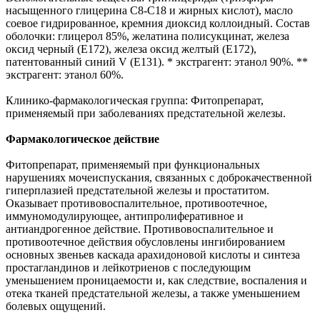
насыщенного глицерина С8-С18 и жирных кислот), масло
соевое гидрированное, кремния диоксид коллоидный. Состав
оболочки: глицерол 85%, желатина полисукцинат, железа
оксид черный (Е172), железа оксид желтый (Е172),
патентованный синий V (Е131). * экстрагент: этанол 90%. **
экстрагент: этанол 60%.
Клинико-фармакологическая группа: Фитопрепарат,
применяемый при заболеваниях предстательной железы.
Фармакологическое действие
Фитопрепарат, применяемый при функциональных
нарушениях мочеиспускания, связанных с доброкачественной
гиперплазией предстательной железы и простатитом.
Оказывает противовоспалительное, противоотечное,
иммуномодулирующее, антипролиферативное и
антиандрогенное действие. Противовоспалительное и
противоотечное действия обусловлены ингибированием
основных звеньев каскада арахидоновой кислоты и синтеза
простагландинов и лейкотриенов с последующим
уменьшением проницаемости и, как следствие, воспаления и
отека тканей предстательной железы, а также уменьшением
болевых ощущений.