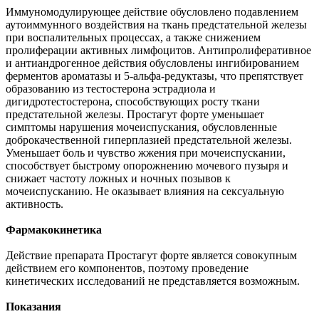
Иммуномодулирующее действие обусловлено подавлением
аутоиммунного воздействия на ткань предстательной железы
при воспалительных процессах, а также снижением
пролиферации активных лимфоцитов. Антипролиферативное
и антиандрогенное действия обусловлены ингибированием
ферментов ароматазы и 5-альфа-редуктазы, что препятствует
образованию из тестостерона эстрадиола и
дигидротестостерона, способствующих росту ткани
предстательной железы. Простагут форте уменьшает
симптомы нарушения мочеиспускания, обусловленные
доброкачественной гиперплазией предстательной железы.
Уменьшает боль и чувство жжения при мочеиспускании,
способствует быстрому опорожнению мочевого пузыря и
снижает частоту ложных и ночных позывов к
мочеиспусканию. Не оказывает влияния на сексуальную
активность.
Фармакокинетика
Действие препарата Простагут форте является совокупным
действием его компонентов, поэтому проведение
кинетических исследований не представляется возможным.
Показания