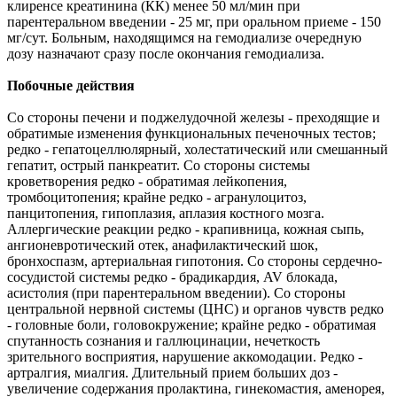
клиренсе креатинина (КК) менее 50 мл/мин при
парентеральном введении - 25 мг, при оральном приеме - 150
мг/сут. Больным, находящимся на гемодиализе очередную
дозу назначают сразу после окончания гемодиализа.
Побочные действия
Со стороны печени и поджелудочной железы - пpeходящие и
обратимые изменения функциональных печеночных тестов;
редко - гепатоцеллюлярный, холестатический или смешанный
гепатит, острый панкреатит. Со стороны системы
кроветворения редко - обратимая лейкопения,
тромбоцитопения; крайне редко - агранулоцитоз,
панцитопения, гипоплазия, аплазия костного мозга.
Аллергические реакции редко - крапивница, кожная сыпь,
ангионевротический отек, анафилактический шок,
бронхоспазм, артериальная гипотония. Со стороны сердечно-
сосудистой системы редко - брадикардия, AV блокада,
асистолия (при парентеральном введении). Со стороны
центральной нервной системы (ЦНС) и органов чувств редко
- головные боли, головокружение; крайне редко - обратимая
спутанность сознания и галлюцинации, нечеткость
зрительного восприятия, нарушение аккомодации. Редко -
артралгия, миалгия. Длительный прием больших доз -
увеличение содержания пролактина, гинекомастия, аменорея,