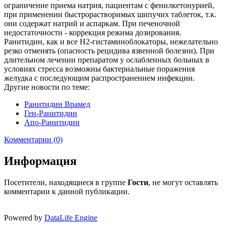
ограничение приема натрия, пациентам с фенилкетонурией,
при применении быстрорастворимых шипучих таблеток, т.к.
они содержат натрий и аспаркам. При печеночной
недостаточности - коррекция режима дозирования.
Ранитидин, как и все H2-гистаминоблокаторы, нежелательно
резко отменять (опасность рецидива язвенной болезни). При
длительном лечении препаратом у ослабленных больных в
условиях стресса возможны бактериальные поражения
желудка с последующим распространением инфекции.
Другие новости по теме:
Ранитидин Врамед
Ген-Ранитидин
Апо-Ранитидин
Комментарии (0)
Информация
Посетители, находящиеся в группе
Гости
, не могут оставлять
комментарии к данной публикации.
Powered by
DataLife Engine