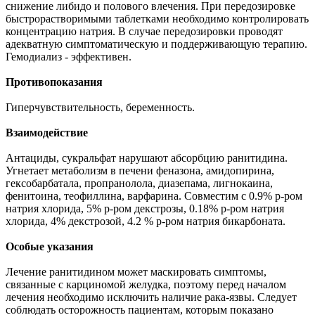
снижение либидо и полового влечения. При передозировке
быстрорастворимыми таблетками необходимо контролировать
концентрацию натрия. В случае передозировки проводят
адекватную симптоматическую и поддерживающую терапию.
Гемодиализ - эффективен.
Противопоказания
Гиперчувствительность, беременность.
Взаимодействие
Антациды, сукральфат нарушают абсорбцию ранитидина.
Угнетает метаболизм в печени феназона, амидопирина,
гексобарбатала, пропранолола, диазепама, лигнокаина,
фенитоина, теофиллина, варфарина. Совместим с 0.9% р-ром
натрия хлорида, 5% р-ром декстрозы, 0.18% р-ром натрия
хлорида, 4% декстрозой, 4.2 % р-ром натрия бикарбоната.
Особые указания
Лечение ранитидином может маскировать симптомы,
связанные с карциномой желудка, поэтому перед началом
лечения необходимо исключить наличие рака-язвы. Следует
соблюдать осторожность пациентам, которым показано