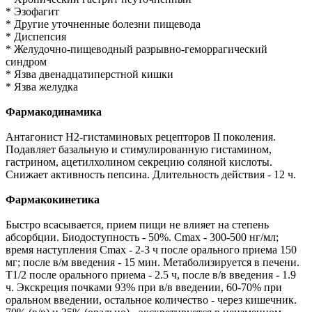
* Эзофагит
* Другие уточненные болезни пищевода
* Диспепсия
* Желудочно-пищеводный разрывно-геморрагический
синдром
* Язва двенадцатиперстной кишки
* Язва желудка
Фармакодинамика
Антагонист Н2-гистаминовых рецепторов II поколения.
Подавляет базальную и стимулированную гистамином,
гастрином, ацетилхолином секрецию соляной кислоты.
Снижает активность пепсина. Длительность действия - 12 ч.
Фармакокинетика
Быстро всасывается, прием пищи не влияет на степень
абсорбции. Биодоступность - 50%. Сmax - 300-500 нг/мл;
время наступления Сmax - 2-3 ч после орального приема 150
мг; после в/м введения - 15 мин. Метаболизируется в печени.
Т1/2 после орального приема - 2.5 ч, после в/в введения - 1.9
ч. Экскреция почками 93% при в/в введении, 60-70% при
оральном введении, остальное количество - через кишечник.