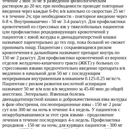
течение 2 мин 50 мг в разведении физиологическим
раствором до 20 мл; при необходимости проводят повторные
введения через каждые 6-8ч; в/в капельно со скоростью 25 мг/
ч в течение 2ч; при необходимости - повторное введение через
6-8 ч. Внутримышечно - 50 мг 3-4 раза/сут. Для профилактики
кровотечений из стрессовых язв у тяжелобольных пациентов
цли профилактики рецидивирующих кровотечений у
пациентов с язвой желудка и двенадцатиперстной кишки
назначают парентерально до тех пор, пока больной не сможет
принимать пищу. Пациентам с сохраняющимся риском
кровотечения в дальнейшем назначают препарат внутрь по
150 мг 2 раза/сут. Для профилактики кровотечений из верхних
отделов желудочно-кишечного тракта (ЖКТ) у больных со
стрессовыми язвами предпочтительно введение препарата в/в
медленно в начальной дозе 50 мг с последующим
непрерывным внутривенным вливанием 0.125-0.25 мг/кг/ч.
Пациентам с риском развития кислотной аспирации
назначают 50 мг в/м или в/в медленно за 45-60 мин до общей
анестезии. Энтерально. Язвенная болезнь
двенадцатиперстной кишки и доброкачественная язва желудка
в фазе обострения, послеоперационные язвы - 150 мг 2 раза/
сут или 300 мг на ночь в течение 4-х недель. У пациентов с
незарубцевавшимися за этот срок язвами - продолжение
лечения в течение последующих 4-х недель. Профилактика
рецидивов - 150 мг на ночь; для курящих пациентов - 300 мг