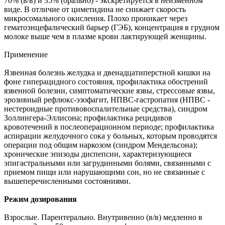
70% (в/в) и 35% (орально) - экскретируется в неизменном
виде. В отличие от циметидина не снижает скорость
микросомального окисления. Плохо проникает через
гематоэнцефалический барьер (ГЭБ), концентрация в грудном
молоке выше чем в плазме крови лактирующей женщины.
Применение
Язвенная болезнь желудка и двенадцатиперстной кишки на
фоне гиперацидного состояния, профилактика обострений
язвенной болезни, симптоматические язвы, стрессовые язвы,
эрозивный рефлюкс-эзофагит, НПВС-гастропатия (HПBC -
нестероидные противовоспалительные средства), синдром
Золлингера-Эллисона; профилактика рецидивов
кровотечений в послеоперационном периоде; профилактика
аспирации желудочного сока у больных, которым проводятся
операции под общим наркозом (синдром Мендельсона);
хронические эпизоды диспепсии, характеризующиеся
эпигастральными или загрудинными болями, связанными с
приемом пищи или нарушающими сон, но не связанные с
вышеперечисленными состояниями.
Режим дозирования
Взрослые. Парентерально. Внутривенно (в/в) медленно в