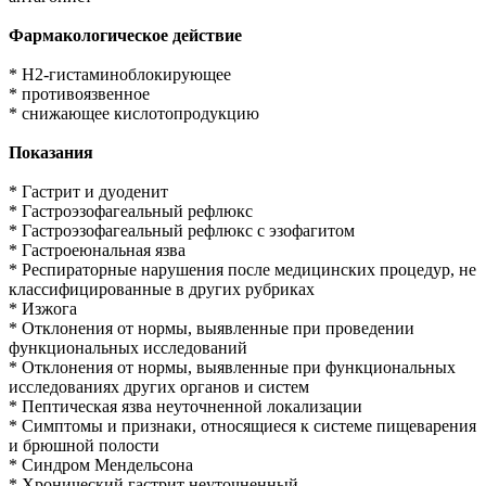
Фармакологическое действие
* H2-гистаминоблокирующее
* противоязвенное
* снижающее кислотопродукцию
Показания
* Гастрит и дуоденит
* Гастроэзофагеальный рефлюкс
* Гастроэзофагеальный рефлюкс с эзофагитом
* Гастроеюнальная язва
* Респираторные нарушения после медицинских процедур, не
классифицированные в других рубриках
* Изжога
* Отклонения от нормы, выявленные при проведении
функциональных исследований
* Отклонения от нормы, выявленные при функциональных
исследованиях других органов и систем
* Пептическая язва неуточненной локализации
* Симптомы и признаки, относящиеся к системе пищеварения
и брюшной полости
* Синдром Мендельсона
* Хронический гастрит неуточненный