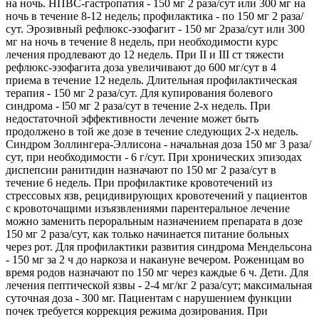
на ночь. НПВС-гастропатия - 150 мг 2 раза/сут или 300 мг на
ночь в течение 8-12 недель; профилактика - по 150 мг 2 раза/
сут. Эрозивный рефлюкс-эзофагит - 150 мг 2paза/сут или 300
мг на ночь в течение 8 недель, при необходимости курс
лечения продлевают до 12 недель. При II и III ст тяжести
рефлюкс-эзофагита доза увеличивают до 600 мг/сут в 4
приема в течение 12 недель. Длительная профилактическая
терапия - 150 мг 2 раза/сут. Для купирования болевого
синдрома - l50 мг 2 раза/сут в течение 2-х недель. При
недостаточной эффективности лечение может быть
продолжено в той же дозе в течение следующих 2-х недель.
Синдром Золлингера-Эллисона - начальная доза 150 мг 3 раза/
сут, при необходимости - 6 г/сут. При хронических эпизодах
диспепсии ранитидин назначают по 150 мг 2 раза/сут в
течение 6 недель. При профилактике кровотечений из
стрессовых язв, рецидивирующих кровотечений у пациентов
с кровоточащими изъязвлениями парентеральное лечение
можно заменить пероральным назначением препарата в дозе
150 мг 2 раза/сут, как только начинается питание больных
через рот. Для профилактики развития синдрома Мендельсона
- 150 мг за 2 ч до наркоза и накануне вечером. Роженицам во
время родов назначают по 150 мг через каждые 6 ч. Дети. Для
лечения пептической язвы - 2-4 мг/кг 2 раза/сут; максимальная
суточная доза - 300 мг. Пациентам с нарушением функции
почек требуется коррекция режима дозирования. При