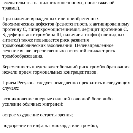
вмешательства на нижних конечностях, после тяжелой
травмы).
При наличии врожденных или приобретенных
биохимических дефектов (резистентность к активированному
протеину C, гиперхромоцистеинемия, дефицит протеинов C,
S, дефицит антитромбина III, наличие антифосфолипидных
антител) также повышается риск развития
тромбоэмболических заболеваний. Целенаправленное
лечение выше перечисленных состояний снижает риск
тромбообразования.
Беременность представляет больший риск тромбообразования
нежели прием гормональных контрацептивов.
Прием Регулона следует немедленно прекратить в следующих
случаях:
возникновение впервые сильной головной боли либо
усиление обычных мигреней;
острое ухудшение остроты зрения;
подозрение на инфаркт миокарда или тромбоз;