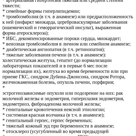
* артериальная гипертензия тяжелая или средней степени
тяжести;
* семейные формы гиперлипидемии;
* тромбоэмболия (в т.ч. в анамнезе) или предрасположенность
к ней (инфаркт миокарда, цереброваскулярные заболевания
(ишемический и геморрагический инсульт), выраженная
форма атеросклероза);
* ИБС, декомпенсированные пороки сердца, миокардит;
* венозная тромбоэмболия в личном или семейном анамнезе;
* диабетическая ангиопатия (в т.ч. ретинопатия);
* тяжелые заболевания печени (в т.ч. в анамнезе):
холестатическая желтуха, гепатит (до нормализации
лабораторных показателей и в первые 6 мес после
нормализации их), желтуха во время беременности или при
приеме ГКС, синдром Дубина-Джонсона, синдром Ротора,
желчнокаменная болезнь, опухоль печени, порфирия;
*
эстрогенозависимые опухоли или подозрение на них: рак
молочной железы и эндометрия, гиперплазия эндометрия,
эндометриоз, фиброаденома молочной железы;
* генитальные кровотечения неясной этиологии;
* системная красная волчанка (в т.ч. в анамнезе);
* генитальный герпес, герпес беременных;
* тяжелый кожный зуд при беременности в анамнезе;
* отосклероз (усугубленный во время предыдущей