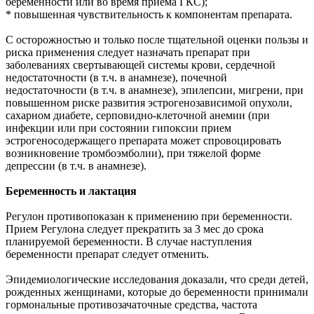
беременности или во время приема ГКС);
* повышенная чувствительность к компонентам препарата.
С осторожностью и только после тщательной оценки пользы и
риска применения следует назначать препарат при
заболеваниях свертывающей системы крови, сердечной
недостаточности (в т.ч. в анамнезе), почечной
недостаточности (в т.ч. в анамнезе), эпилепсии, мигрени, при
повышенном риске развития эстрогенозависимой опухоли,
сахарном диабете, серповидно-клеточной анемии (при
инфекции или при состоянии гипоксии прием
эстрогеносодержащего препарата может спровоцировать
возникновение тромбоэмболии), при тяжелой форме
депрессии (в т.ч. в анамнезе).
Беременность и лактация
Регулон противопоказан к применению при беременности.
Прием Регулона следует прекратить за 3 мес до срока
планируемой беременности. В случае наступления
беременности препарат следует отменить.
Эпидемиологические исследования доказали, что среди детей,
рожденных женщинами, которые до беременности принимали
гормональные противозачаточные средства, частота