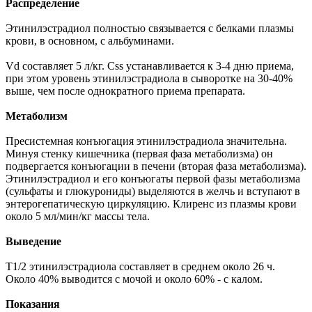
Распределение
Этинилэстрадиол полностью связывается с белками плазмы
крови, в основном, с альбуминами.
Vd составляет 5 л/кг. Css устанавливается к 3-4 дню приема,
при этом уровень этинилэстрадиола в сыворотке на 30-40%
выше, чем после однократного приема препарата.
Метаболизм
Пресистемная конъюгация этинилэстрадиола значительна.
Минуя стенку кишечника (первая фаза метаболизма) он
подвергается конъюгации в печени (вторая фаза метаболизма).
Этинилэстрадиол и его конъюгаты первой фазы метаболизма
(сульфаты и глюкурониды) выделяются в желчь и вступают в
энтерогепатическую циркуляцию. Клиренс из плазмы крови
около 5 мл/мин/кг массы тела.
Выведение
T1/2 этинилэстрадиола составляет в среднем около 26 ч.
Около 40% выводится с мочой и около 60% - с калом.
Показания