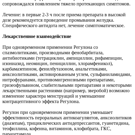
сопровождался появлением тяжело протекающих симптомов.
Лечение: в первые 2-3 ч после приема препарата в высокой
дозе рекомендуется проведение промывания желудка.
Специфического антидота нет, лечение симптоматическое.
Лекарственное взаимодействие
При одновременном применении Регулона со
спазмолитиками, производными фенобарбитала,
антибиотиками (тетрациклин, ампициллин, рифампицин,
изониазид, неомицин, пенициллин, хлорамфеникол),
карбамазепином, фенилбутазоном, анальгетиками,
анксиолитиками, активированным углем, сульфаниламидами,
нитрофуранами, противомигренозными препаратами,
гризеофульвином, слабительными препаратами и некоторыми
лекарственными растениями (например, зверобой) возможно
изменение характера менструаций и уменьшение
контрацептивного эффекта Регулона.
Регулон при одновременном применении уменьшает
эффективность пероральных антикоагулянтов, анксиолитиков
(диазепам), трициклических антидепрессантов, гуанетидина,
теофиллина, кофеина, витаминов, клофибрата, ГКС,
парацетамола.