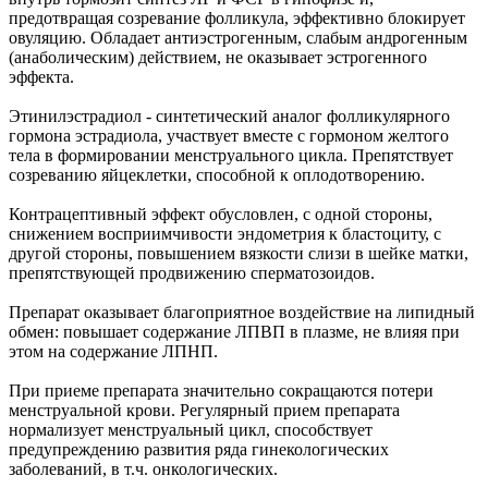
предотвращая созревание фолликула, эффективно блокирует
овуляцию. Обладает антиэстрогенным, слабым андрогенным
(анаболическим) действием, не оказывает эстрогенного
эффекта.
Этинилэстрадиол - синтетический аналог фолликулярного
гормона эстрадиола, участвует вместе с гормоном желтого
тела в формировании менструального цикла. Препятствует
созреванию яйцеклетки, способной к оплодотворению.
Контрацептивный эффект обусловлен, с одной стороны,
снижением восприимчивости эндометрия к бластоциту, с
другой стороны, повышением вязкости слизи в шейке матки,
препятствующей продвижению сперматозоидов.
Препарат оказывает благоприятное воздействие на липидный
обмен: повышает содержание ЛПВП в плазме, не влияя при
этом на содержание ЛПНП.
При приеме препарата значительно сокращаются потери
менструальной крови. Регулярный прием препарата
нормализует менструальный цикл, способствует
предупреждению развития ряда гинекологических
заболеваний, в т.ч. онкологических.