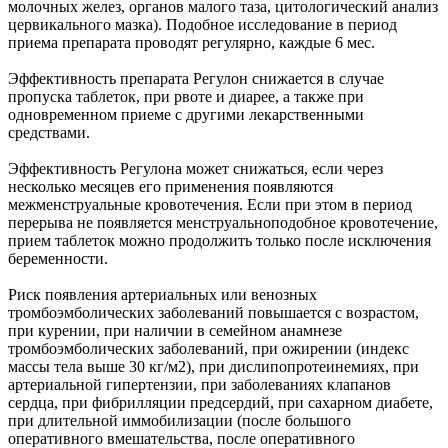
молочных желез, органов малого таза, цитологический анализ
цервикального мазка). Подобное исследование в период
приема препарата проводят регулярно, каждые 6 мес.
Эффективность препарата Регулон снижается в случае
пропуска таблеток, при рвоте и диарее, а также при
одновременном приеме с другими лекарственными
средствами.
Эффективность Регулона может снижаться, если через
несколько месяцев его применения появляются
межменструальные кровотечения. Если при этом в период
перерыва не появляется менструальноподобное кровотечение,
прием таблеток можно продолжить только после исключения
беременности.
Риск появления артериальных или венозных
тромбоэмболических заболеваний повышается с возрастом,
при курении, при наличии в семейном анамнезе
тромбоэмболических заболеваний, при ожирении (индекс
массы тела выше 30 кг/м2), при дислипопротеинемиях, при
артериальной гипертензии, при заболеваниях клапанов
сердца, при фибрилляции предсердий, при сахарном диабете,
при длительной иммобилизации (после большого
оперативного вмешательства, после оперативного