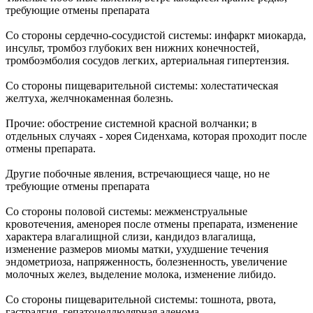
требующие отмены препарата
Со стороны сердечно-сосудистой системы: инфаркт миокарда,
инсульт, тромбоз глубоких вен нижних конечностей,
тромбоэмболия сосудов легких, артериальная гипертензия.
Со стороны пищеварительной системы: холестатическая
желтуха, желчнокаменная болезнь.
Прочие: обострение системной красной волчанки; в
отдельных случаях - хорея Сиденхама, которая проходит после
отмены препарата.
Другие побочные явления, встречающиеся чаще, но не
требующие отмены препарата
Со стороны половой системы: межменструальные
кровотечения, аменорея после отмены препарата, изменение
характера влагалищной слизи, кандидоз влагалища,
изменение размеров миомы матки, ухудшение течения
эндометриоза, напряженность, болезненность, увеличение
молочных желез, выделение молока, изменение либидо.
Со стороны пищеварительной системы: тошнота, рвота,
гастралгия, гепатоцеллюлярная аденома.