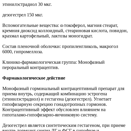
этинилэстрадиол 30 мкг.
дезогестрел 150 мкг.
Вспомогательные вещества: α-токоферол, магния стеарат,
кремния диоксид коллоидный, стеариновая кислота, повидон,
крахмал картофельный, лактозы моногидрат.
Состав пленочной оболочки: пропиленгликоль, макрогол
6000, гипромеллоза.
Клинико-фармакологическая группа: Монофазный
пероральный контрацептив.
Фармакологическое действие
Монофазный гормональный контрацептивный препарат для
приема внутрь, содержащий комбинацию эстрогена
(этинилэстрадиол) и гестагена (дезогестрел). Угнетает
гипофизарную секрецию гонадотропных гормонов.
Контрацептивный эффект обусловлен влиянием на
гипоталамо-гипофизарно-яичниковую систему.
Дезогестрел является синтетическим гестагеном, при приеме
внутрь тормозит синтез ЛГ и ФСГ в гипофизе и,