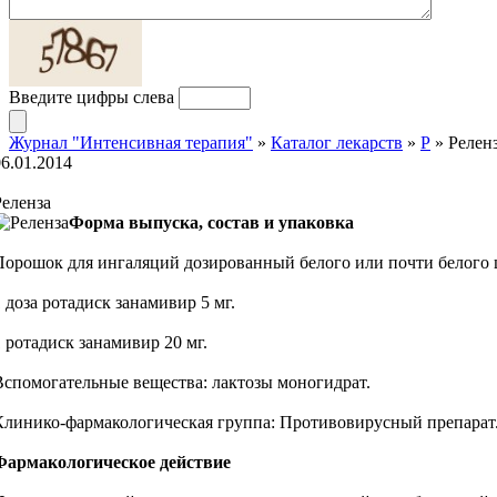
Введите цифры слева
Журнал "Интенсивная терапия"
»
Каталог лекарств
»
Р
» Релен
06.01.2014
Реленза
Форма выпуска, состав и упаковка
Порошок для ингаляций дозированный белого или почти белого 
1 доза ротадиск занамивир 5 мг.
1 ротадиск занамивир 20 мг.
Вспомогательные вещества: лактозы моногидрат.
Клинико-фармакологическая группа: Противовирусный препарат
Фармакологическое действие