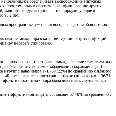
я нейраминидаза обеспечивает высвобождение вирусных
х клеток, тем самым обеспечивая инфицирование других
нейраминидаз вирусов гриппа, в т.ч. циркулирующие и
до 95.2 пМ.
чном пространстве, уменьшая воспроизведение обоих типов
зование занамавира в качестве терапии острых инфекций,
мивиру не зарегистрировано.
одившихся в контакте с заболевшими), облегчает симптоматику
 до облегчения симптомов заболевания сокращается до 1.5
ь в группе занамивира 171/769 (22%) по сравнению с плацебо
жнений после перенесенного гриппа также снижалось от 136/711
ая эффективность занамивира была показана в случае начала
Процент эффективной защиты составляет 67-79% по сравнению с