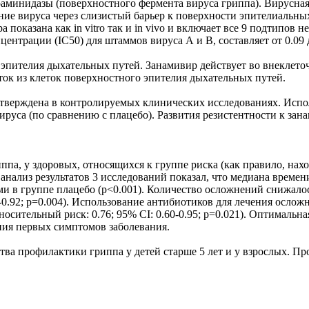
аминидазы (поверхностного фермента вируса гриппа). Вирусна
ие вируса через слизистый барьер к поверхности эпителиальны
оказана как in vitro так и in vivo и включает все 9 подтипов 
нтрации (IC50) для штаммов вируса А и В, составляет от 0.09 
эпителия дыхательных путей. Занамивир действует во внеклето
ток из клеток поверхностного эпителия дыхательных путей.
ерждена в контролируемых клинических исследованиях. Исполь
уса (по сравнению с плацебо). Развития резистентности к зана
па, у здоровых, относящихся к группе риска (как правило, нах
ализ результатов 3 исследований показал, что медиана времени
и в группе плацебо (р<0.001). Количество осложнений снижалос
65-0.92; р=0.004). Использование антибиотиков для лечения осло
носительный риск: 0.76; 95% CI: 0.60-0.95; р=0.021). Оптимальн
ния первых симптомов заболевания.
ства профилактики гриппа у детей старше 5 лет и у взрослых. 