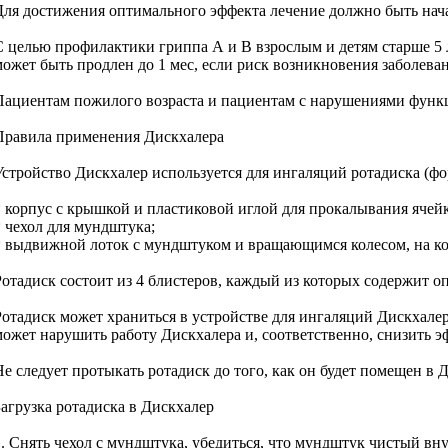
Для достижения оптимального эффекта лечение должно быть нач
С целью профилактики гриппа А и В взрослым и детям старше 5 ле
может быть продлен до 1 мес, если риск возникновения заболеван
Пациентам пожилого возраста и пациентам с нарушениями функци
Правила применения Дискхалера
Устройство Дискхалер используется для ингаляций ротадиска (фо
* корпус с крышкой и пластиковой иглой для прокалывания ячейк
* чехол для мундштука;
* выдвижной лоток с мундштуком и вращающимся колесом, на ко
Ротадиск состоит из 4 блистеров, каждый из которых содержит о
Ротадиск может храниться в устройстве для ингаляций Дискхалер
может нарушить работу Дискхалера и, соответственно, снизить э
Не следует протыкать ротадиск до того, как он будет помещен в 
Загрузка ротадиска в Дискхалер
1. Снять чехол с мундштука, убедиться, что мундштук чистый вн