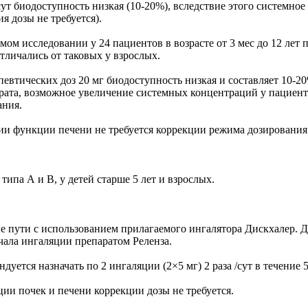
ут биодоступность низкая (10-20%), вследствие этого системное
я дозы не требуется).
ом исследовании у 24 пациентов в возрасте от 3 мес до 12 лет 
тличались от таковых у взрослых.
втических доз 20 мг биодоступность низкая и составляет 10-2
ата, возможное увеличение системных концентраций у пациенто
ания.
ии функции печени не требуется коррекции режима дозирования
ипа А и В, у детей старше 5 лет и взрослых.
е пути с использованием прилагаемого ингалятора Дискхалер. 
ала ингаляции препаратом Реленза.
ется назначать по 2 ингаляции (2×5 мг) 2 раза /сут в течение 5 
и почек и печени коррекции дозы не требуется.