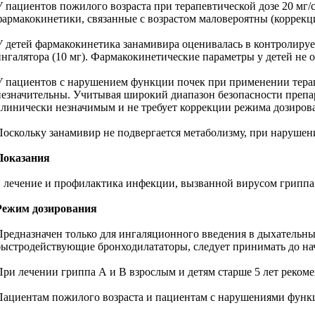
У пациентов пожилого возраста при терапевтической дозе 20 мг/с
фармакокинетики, связанные с возрастом маловероятны (коррекци
У детей фармакокинетика занамивира оценивалась в контролируем
ингалятора (10 мг). Фармакокинетические параметры у детей не о
У пациентов с нарушением функции почек при применении терапе
незначительны. Учитывая широкий диапазон безопасности препар
клинически незначимым и не требует коррекции режима дозиров
Поскольку занамивир не подвергается метаболизму, при нарушен
Показания
* лечение и профилактика инфекции, вызванной вирусом гриппа т
Режим дозирования
Предназначен только для ингаляционного введения в дыхательны
быстродействующие бронходилататоры, следует принимать до нач
При лечении гриппа А и В взрослым и детям старше 5 лет рекоменду
Пациентам пожилого возраста и пациентам с нарушениями функци