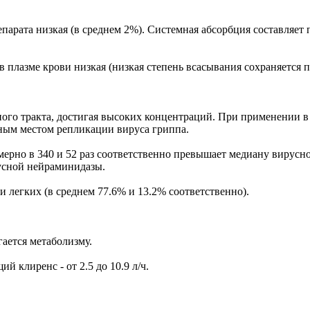
арата низкая (в среднем 2%). Системная абсорбция составляет 
 плазме крови низкая (низкая степень всасывания сохраняется 
ого тракта, достигая высоких концентраций. При применении в 
ным местом репликации вируса гриппа.
имерно в 340 и 52 раз соответственно превышает медиану вирус
усной нейраминидазы.
 легких (в среднем 77.6% и 13.2% соответственно).
ается метаболизму.
й клиренс - от 2.5 до 10.9 л/ч.