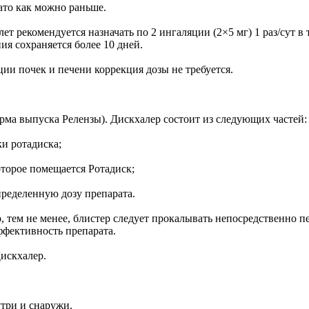
ато как можно раньше.
т рекомендуется назначать по 2 ингаляции (2×5 мг) 1 раз/сут в 
ия сохраняется более 10 дней.
и почек и печени коррекция дозы не требуется.
рма выпуска Релензы). Дискхалер состоит из следующих частей:
и ротадиска;
торое помещается Ротадиск;
пределенную дозу препарата.
, тем не менее, блистер следует прокалывать непосредственно 
ффективность препарата.
Дискхалер.
утри и снаружи.