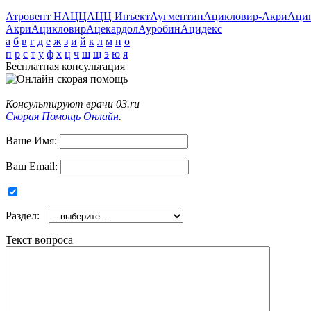
Атровент Н
АЦЦ
АЦЦ Инъект
Аугментин
Ацикловир-Акри
Аци
Акри
Ацикловир
Ацекардол
Ауробин
Ацидекс
а
б
в
г
д
е
ж
з
и
й
к
л
м
н
о
п
р
с
т
у
ф
х
ц
ч
ш
щ
э
ю
я
Бесплатная консультация
Консультируют врачи 03.ru
Скорая Помощь Онлайн
.
Ваше Имя:
Ваш Email:
Раздел:
Текст вопроса