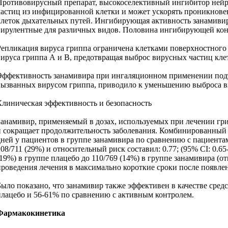
Противовирусный препарат, высокоселективный ингибитор нейр
частиц из инфицированной клетки и может ускорять проникновен
клеток дыхательных путей. Ингибирующая активность занамивира п
вирулентные для различных видов. Половина ингибирующей конце
Репликация вируса гриппа ограничена клетками поверхностного 
вируса гриппа А и В, предотвращая выброс вирусных частиц кле
Эффективность занамивира при ингаляционном применении подтв
вызванных вирусом гриппа, приводило к уменьшению выброса вир
Клиническая эффективность и безопасность
Занамивир, применяемый в дозах, используемых при лечении грип
и сокращает продолжительность заболевания. Комбинированный ан
дней у пациентов в группе занамивира по сравнению с пациентам
208/711 (29%) и относительный риск составил: 0.77; (95% CI: 0.
(19%) в группе плацебо до 110/769 (14%) в группе занамивира (от
проведения лечения в максимально короткие сроки после появле
Было показано, что занамивир также эффективен в качестве сред
плацебо и 56-61% по сравнению с активным контролем.
Фармакокинетика