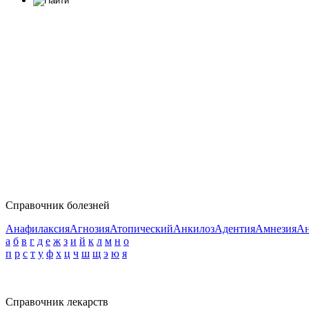
Справочник болезней
Анафилаксия
Агнозия
Атопический
Анкилоз
Адентия
Амнезия
Ан
а
б
в
г
д
е
ж
з
и
й
к
л
м
н
о
п
р
с
т
у
ф
х
ц
ч
ш
щ
э
ю
я
Справочник лекарств