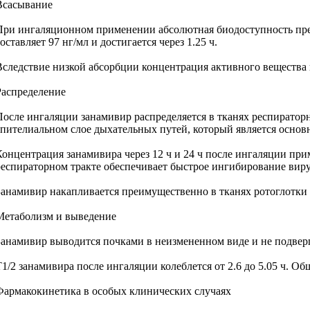
Всасывание
При ингаляционном применении абсолютная биодоступность преп
оставляет 97 нг/мл и достигается через 1.25 ч.
Вследствие низкой абсорбции концентрация активного вещества в
Распределение
После ингаляции занамивир распределяется в тканях респираторн
эпителиальном слое дыхательных путей, который является основ
Концентрация занамивира через 12 ч и 24 ч после ингаляции пр
респираторном тракте обеспечивает быстрое ингибирование вир
Занамивир накапливается преимущественно в тканях ротоглотки и
Метаболизм и выведение
Занамивир выводится почками в неизмененном виде и не подверг
1/2 занамивира после ингаляции колеблется от 2.6 до 5.05 ч. Общи
Фармакокинетика в особых клинических случаях