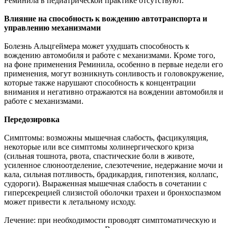
Реминила в педиатрической практике отсутствуют.
Влияние на способность к вождению автотранспорта и
управлению механизмами
Болезнь Альцгеймера может ухудшать способность к
вождению автомобиля и работе с механизмами. Кроме того,
на фоне применения Реминила, особенно в первые недели его
применения, могут возникнуть сонливость и головокружение,
которые также нарушают способность к концентрации
внимания и негативно отражаются на вождении автомобиля и
работе с механизмами.
Передозировка
Симптомы: возможны мышечная слабость, фасцикуляция,
некоторые или все симптомы холинергического криза
(сильная тошнота, рвота, спастические боли в животе,
усиленное слюноотделение, слезотечение, недержание мочи и
кала, сильная потливость, брадикардия, гипотензия, коллапс,
судороги). Выраженная мышечная слабость в сочетании с
гиперсекрецией слизистой оболочки трахеи и бронхоспазмом
может привести к летальному исходу.
Лечение: при необходимости проводят симптоматическую и