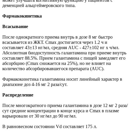
может улучшать когнитивную функцию у пациентов с
деменцией альцгеймеровского типа.
Фармакокинетика
Всасывание
После однократного приема внутрь в дозе 8 мг быстро
всасывается из ЖКТ. Cmax достигается через 1.2 ч и
составляет 43±13 нг/мл, средняя AUC - 427±102 нг х ч/мл.
Абсолютная биодоступность галантамина при приеме внутрь
составляет 88.5%. Прием галантамина с пищей замедляет его
абсорбцию (Cmax снижается на 25%), но не влияет на
количество абсорбировавшегося препарата (AUC).
Фармакокинетика галантамина носит линейный характер в
диапазоне доз 4-16 мг 2 раза/сут.
Распределение
После многократного приема галантамина в дозе 12 мг 2 раза/
сут средние концентрации в конце курса и Cmax в плазме
варьировали от 30 нг/мл до 90 нг/мл.
В равновесном состоянии Vd составляет 175 л.