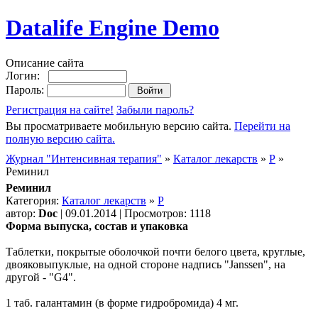
Datalife Engine Demo
Описание сайта
Логин:
Пароль:
Регистрация на сайте!
Забыли пароль?
Вы просматриваете мобильную версию сайта.
Перейти на
полную версию сайта.
Журнал "Интенсивная терапия"
»
Каталог лекарств
»
Р
»
Реминил
Реминил
Категория:
Каталог лекарств
»
Р
автор:
Doc
| 09.01.2014 | Просмотров: 1118
Форма выпуска, состав и упаковка
Таблетки, покрытые оболочкой почти белого цвета, круглые,
двояковыпуклые, на одной стороне надпись "Janssen", на
другой - "G4".
1 таб. галантамин (в форме гидробромида) 4 мг.