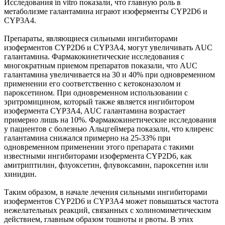
Исследования in vitro показали, что главную роль в
метаболизме галантамина играют изоферменты CYP2D6 и
CYP3A4.
Препараты, являющиеся сильными ингибиторами
изоферментов CYP2D6 и CYP3A4, могут увеличивать AUC
галантамина. Фармакокинетические исследования с
многократным приемом препаратов показали, что AUC
галантамина увеличивается на 30 и 40% при одновременном
применении его соответственно с кетоконазолом и
пароксетином. При одновременном использовании с
эритромицином, который также является ингибитором
изофермента CYP3A4, AUC галантамина возрастает
примерно лишь на 10%. Фармакокинетические исследования
у пациентов с болезнью Альцгеймера показали, что клиренс
галантамина снижался примерно на 25-33% при
одновременном применении этого препарата с такими
известными ингибиторами изофермента CYP2D6, как
амитриптилин, флуоксетин, флувоксамин, пароксетин или
хинидин.
Таким образом, в начале лечения сильными ингибиторами
изоферментов CYP2D6 и CYP3A4 может повышаться частота
нежелательных реакций, связанных с холиномиметическим
действием, главным образом тошноты и рвоты. В этих