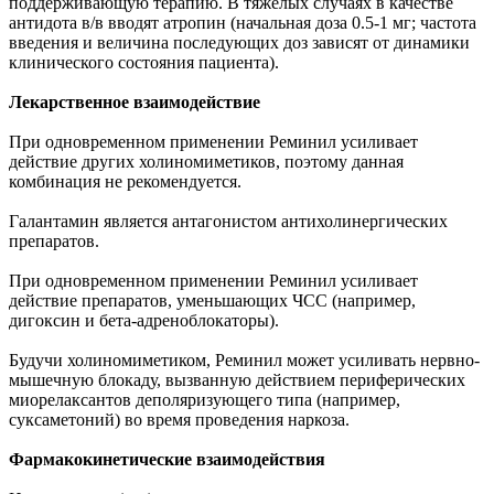
поддерживающую терапию. В тяжелых случаях в качестве
антидота в/в вводят атропин (начальная доза 0.5-1 мг; частота
введения и величина последующих доз зависят от динамики
клинического состояния пациента).
Лекарственное взаимодействие
При одновременном применении Реминил усиливает
действие других холиномиметиков, поэтому данная
комбинация не рекомендуется.
Галантамин является антагонистом антихолинергических
препаратов.
При одновременном применении Реминил усиливает
действие препаратов, уменьшающих ЧСС (например,
дигоксин и бета-адреноблокаторы).
Будучи холиномиметиком, Реминил может усиливать нервно-
мышечную блокаду, вызванную действием периферических
миорелаксантов деполяризующего типа (например,
суксаметоний) во время проведения наркоза.
Фармакокинетические взаимодействия