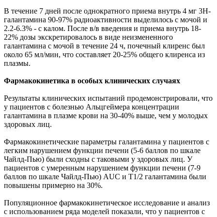
В течение 7 дней после однократного приема внутрь 4 мг 3Н-
галантамина 90-97% радиоактивности выделилось с мочой и
2.2-6.3% - с калом. После в/в введения и приема внутрь 18-
22% дозы экскретировалось в виде неизмененного
галантамина с мочой в течение 24 ч, почечный клиренс был
около 65 мл/мин, что составляет 20-25% общего клиренса из
плазмы.
Фармакокинетика в особых клинических случаях
Результаты клинических испытаний продемонстрировали, что
у пациентов с болезнью Альцгеймера концентрации
галантамина в плазме крови на 30-40% выше, чем у молодых
здоровых лиц.
Фармакокинетические параметры галантамина у пациентов с
легким нарушением функции печени (5-6 баллов по шкале
Чайлд-Пью) были сходны с таковыми у здоровых лиц. У
пациентов с умеренным нарушением функции печени (7-9
баллов по шкале Чайлд-Пью) AUC и T1/2 галантамина были
повышены примерно на 30%.
Популяционное фармакокинетическое исследование и анализ
с использованием ряда моделей показали, что у пациентов с