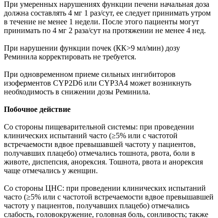
При умеренных нарушениях функции печени начальная доза
должна составлять 4 мг 1 раз/сут, ее следует принимать утром
в течение не менее 1 недели. После этого пациенты могут
принимать по 4 мг 2 раза/сут на протяжении не менее 4 нед.
При нарушении функции почек (КК>9 мл/мин) дозу
Реминила корректировать не требуется.
При одновременном приеме сильных ингибиторов
изоферментов CYP2D6 или CYP3A4 может возникнуть
необходимость в снижении дозы Реминила.
Побочное действие
Со стороны пищеварительной системы: при проведении
клинических испытаний часто (≥5% или с частотой
встречаемости вдвое превышавшей частоту у пациентов,
получавших плацебо) отмечались тошнота, рвота, боли в
животе, диспепсия, анорексия. Тошнота, рвота и анорексия
чаще отмечались у женщин.
Со стороны ЦНС: при проведении клинических испытаний
часто (≥5% или с частотой встречаемости вдвое превышавшей
частоту у пациентов, получавших плацебо) отмечались
слабость, головокружение, головная боль, сонливость; также