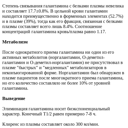
Степень связывания галантамина с белками плазмы невелика
и составляет 17.7±0.8%. В цельной крови галантамин
находится преимущественно в форменных элементах (52.7%)
и в плазме (39%), тогда как его фракция, связанная с белками
плазмы составляет всего лишь 8.4%. Соотношение
концентраций галантамина кровь/плазма равно 1.17.
Метаболизм
После однократного приема галантамина ни один из его
активных метаболитов (норгалантамин, О-деметил-
галантамин и О-деметил-норгалантамин) не присутствовал в
плазме "быстрых" и "медленных" метаболизаторов в
неконъюгированной форме. Норгалантамин был обнаружен в
плазме пациентов после многократного приема галантамина,
но его количество составляло не более 10% от уровней
галантамина.
Выведение
Элиминация галантамина носит биэкспоненциальный
характер. Конечный T1/2 равен примерно 7-8 ч.
Клиренс из плазмы составляет около 300 мл/мин.