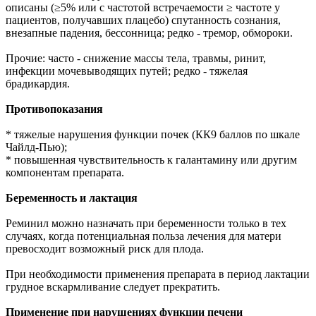
описаны (≥5% или с частотой встречаемости ≥ частоте у
пациентов, получавших плацебо) спутанность сознания,
внезапные падения, бессонница; редко - тремор, обмороки.
Прочие: часто - снижение массы тела, травмы, ринит,
инфекции мочевыводящих путей; редко - тяжелая
брадикардия.
Противопоказания
* тяжелые нарушения функции почек (КК9 баллов по шкале
Чайлд-Пью);
* повышенная чувствительность к галантамину или другим
компонентам препарата.
Беременность и лактация
Реминил можно назначать при беременности только в тех
случаях, когда потенциальная польза лечения для матери
превосходит возможный риск для плода.
При необходимости применения препарата в период лактации
грудное вскармливание следует прекратить.
Применение при нарушениях функции печени