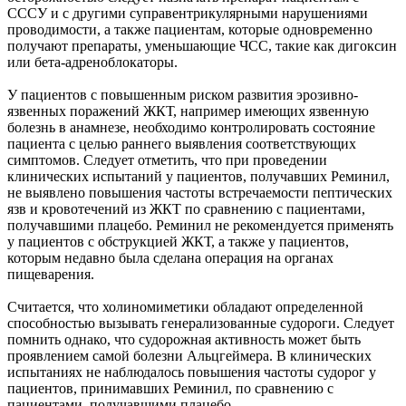
СССУ и с другими суправентрикулярными нарушениями
проводимости, а также пациентам, которые одновременно
получают препараты, уменьшающие ЧСС, такие как дигоксин
или бета-адреноблокаторы.
У пациентов с повышенным риском развития эрозивно-
язвенных поражений ЖКТ, например имеющих язвенную
болезнь в анамнезе, необходимо контролировать состояние
пациента с целью раннего выявления соответствующих
симптомов. Следует отметить, что при проведении
клинических испытаний у пациентов, получавших Реминил,
не выявлено повышения частоты встречаемости пептических
язв и кровотечений из ЖКТ по сравнению с пациентами,
получавшими плацебо. Реминил не рекомендуется применять
у пациентов с обструкцией ЖКТ, а также у пациентов,
которым недавно была сделана операция на органах
пищеварения.
Считается, что холиномиметики обладают определенной
способностью вызывать генерализованные судороги. Следует
помнить однако, что судорожная активность может быть
проявлением самой болезни Альцгеймера. В клинических
испытаниях не наблюдалось повышения частоты судорог у
пациентов, принимавших Реминил, по сравнению с
пациентами, получавшими плацебо.