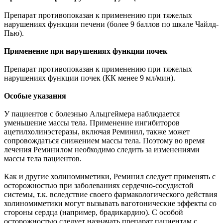
Препарат противопоказан к применению при тяжелых
нарушениях функции печени (более 9 баллов по шкале Чайлд-
Пью).
Применение при нарушениях функции почек
Препарат противопоказан к применению при тяжелых
нарушениях функции почек (КК менее 9 мл/мин).
Особые указания
У пациентов с болезнью Альцгеймера наблюдается
уменьшение массы тела. Применение ингибиторов
ацетилхолинэстеразы, включая Реминил, также может
сопровождаться снижением массы тела. Поэтому во время
лечения Реминилом необходимо следить за изменениями
массы тела пациентов.
Как и другие холиномиметики, Реминил следует применять с
осторожностью при заболеваниях сердечно-сосудистой
системы, т.к. вследствие своего фармакологического действия
холиномиметики могут вызывать ваготонические эффекты со
стороны сердца (например, брадикардию). С особой
осторожностью следует назначать препарат пациентам с