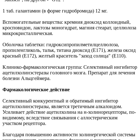
1 таб. галантамин (в форме гидробромида) 12 мг.
Вспомогательные вещества: кремния диоксид коллоидный,
кросповидон, лактозы моногидрат, магния стеарат, целлюлоза
микрокристаллическая.
Оболочка таблетки: гидроксипропилметилцеллюлоза,
пропиленгликоль, тальк, титана диоксид (Е171), железа оксид
красный (Е172), желтый краситель "заход солнца" (Е110).
Клинико-фармакологическая группа: Селективный ингибитор
ацетилхолинэстеразы головного мозга. Препарат для лечения
болезни Альцгеймера.
Фармакологическое действие
Селективный конкурентный и обратимый ингибитор
ацетилхолинэстеразы, является третичным алкалоидом.
Усиливает действие ацетилхолина на н-холинорецепторы, по-
видимому, вследствие связывания с аллостерическим
участком рецептора.
Благодаря повышению активности холинергической системы