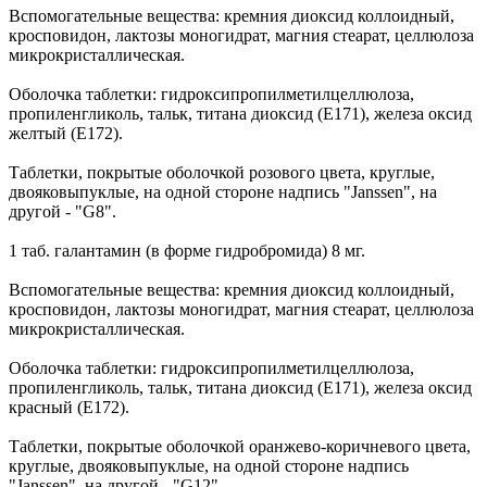
Вспомогательные вещества: кремния диоксид коллоидный,
кросповидон, лактозы моногидрат, магния стеарат, целлюлоза
микрокристаллическая.
Оболочка таблетки: гидроксипропилметилцеллюлоза,
пропиленгликоль, тальк, титана диоксид (Е171), железа оксид
желтый (Е172).
Таблетки, покрытые оболочкой розового цвета, круглые,
двояковыпуклые, на одной стороне надпись "Janssen", на
другой - "G8".
1 таб. галантамин (в форме гидробромида) 8 мг.
Вспомогательные вещества: кремния диоксид коллоидный,
кросповидон, лактозы моногидрат, магния стеарат, целлюлоза
микрокристаллическая.
Оболочка таблетки: гидроксипропилметилцеллюлоза,
пропиленгликоль, тальк, титана диоксид (Е171), железа оксид
красный (Е172).
Таблетки, покрытые оболочкой оранжево-коричневого цвета,
круглые, двояковыпуклые, на одной стороне надпись
"Janssen", на другой - "G12".