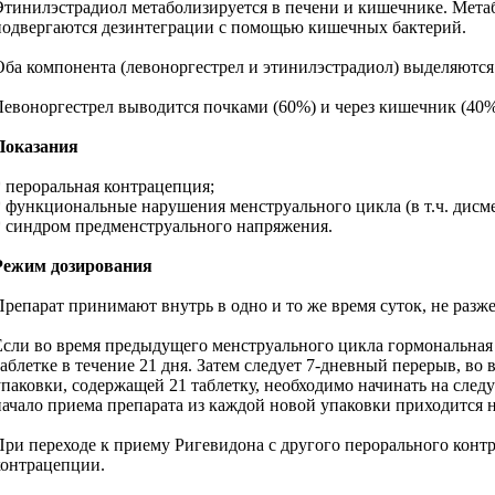
Этинилэстрадиол метаболизируется в печени и кишечнике. Мета
подвергаются дезинтеграции с помощью кишечных бактерий.
Оба компонента (левоноргестрел и этинилэстрадиол) выделяются 
Левоноргестрел выводится почками (60%) и через кишечник (40%)
Показания
* пероральная контрацепция;
* функциональные нарушения менструального цикла (в т.ч. дисм
* синдром предменструального напряжения.
Режим дозирования
Препарат принимают внутрь в одно и то же время суток, не раз
Если во время предыдущего менструального цикла гормональная 
таблетке в течение 21 дня. Затем следует 7-дневный перерыв, в
упаковки, содержащей 21 таблетку, необходимо начинать на следую
начало приема препарата из каждой новой упаковки приходится н
При переходе к приему Ригевидона с другого перорального контр
контрацепции.