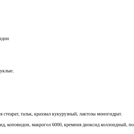
идон
пуклые.
стеарат, тальк, крахмал кукурузный, лактозы моногидрат.
ксид, коповидон, макрогол 6000, кремния диоксид коллоидный, по