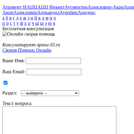
Атровент Н
АЦЦ
АЦЦ Инъект
Аугментин
Ацикловир-Акри
Аци
Акри
Ацикловир
Ацекардол
Ауробин
Ацидекс
а
б
в
г
д
е
ж
з
и
й
к
л
м
н
о
п
р
с
т
у
ф
х
ц
ч
ш
щ
э
ю
я
Бесплатная консультация
Консультируют врачи 03.ru
Скорая Помощь Онлайн
.
Ваше Имя:
Ваш Email:
Раздел:
Текст вопроса