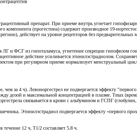
контрацептив
ацептивный препарат. При приеме внутрь угнетает гипофизар
ого компонента (прогестина) содержит производное 19-нортесто
- прегнин), действует на уровне рецепторов без предварительн
я ЛГ и ФСГ из гипоталамуса, угнетение секреции гипофизом го
ацептивное действие усиливается этинилэстрадиолом. Сохраняет
фектом при регулярном приеме нормализует менструальный цикл
е, чем за 4 ч). Левоноргестрел не подвергается эффекту "перво
ежду дозой и максимальной концентрацией в плазме. Тmах (вре
евоноргестрела связывается в крови с альбумином и ГСПГ (глобул
ечника. Этинилэстрадиол подвергается эффекту «первого прохожд
течение 12 ч, T1/2 составляет 5.8 ч.