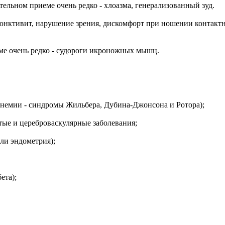
ельном приеме очень редко - хлоазма, генерализованный зуд.
нъюнктивит, нарушение зрения, дискомфорт при ношении контакт
ме очень редко - судороги икроножных мышц.
инемии - синдромы Жильбера, Дубина-Джонсона и Ротора);
стые и цереброваскулярные заболевания;
ли эндометрия);
ета);