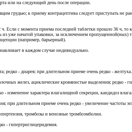
орта или на следующий день после операции.
щим грудью; к приему контрацептива следует приступать не ра
ч. Если с момента приема последней таблетки прошло 36 ч, то
из уже начатой упаковки, за исключением пропущенной(ных) таб
ацепции (например, барьерный).
анавливает в каждом случае индивидуально.
; редко - диарея; при длительном приеме очень редко - желтуха.
очных желез, ациклические кровянистые выделения; редко - ги
ко - изменение характера влагалищной секреции, кандидоз влага
ия; при длительном приеме очень редко - увеличение частоты э
гипертензия, тромбозы и венозные тромбоэмболии.
дко - гипертриглицеридемия.