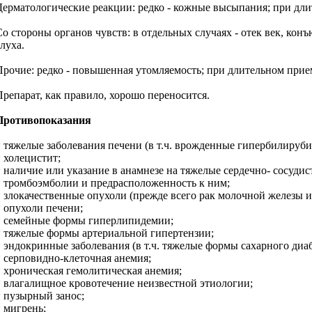
Дерматологические реакции: редко - кожные высыпания; при длит
Со стороны органов чувств: в отдельных случаях - отек век, ко
луха.
Прочие: редко - повышенная утомляемость; при длительном прие
Препарат, как правило, хорошо переносится.
Противопоказания
* тяжелые заболевания печени (в т.ч. врожденные гипербилируб
* холецистит;
* наличие или указание в анамнезе на тяжелые сердечно- сосуди
* тромбоэмболии и предрасположенность к ним;
* злокачественные опухоли (прежде всего рак молочной железы и
* опухоли печени;
* семейные формы гиперлипидемии;
* тяжелые формы артериальной гипертензии;
* эндокринные заболевания (в т.ч. тяжелые формы сахарного диаб
* серповидно-клеточная анемия;
* хроническая гемолитическая анемия;
* влагалищное кровотечение неизвестной этиологии;
* пузырный занос;
* мигрень;