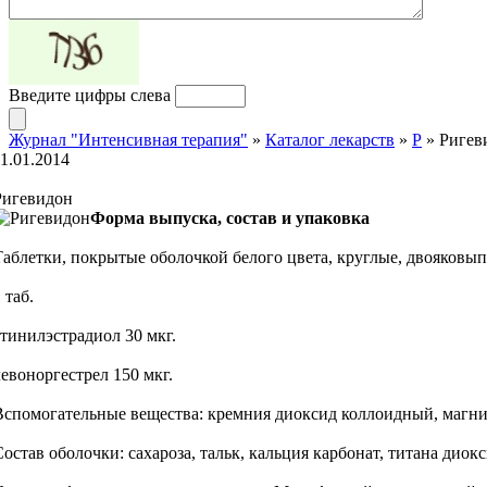
Введите цифры слева
Журнал "Интенсивная терапия"
»
Каталог лекарств
»
Р
» Ригев
11.01.2014
Ригевидон
Форма выпуска, состав и упаковка
Таблетки, покрытые оболочкой белого цвета, круглые, двояковы
 таб.
этинилэстрадиол 30 мкг.
левоноргестрел 150 мкг.
Вспомогательные вещества: кремния диоксид коллоидный, магния 
Состав оболочки: сахароза, тальк, кальция карбонат, титана дио