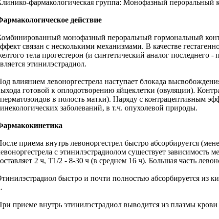
Клинико-фармакологическая группа: Монофазный пероральный 
Фармакологическое действие
Комбинированный монофазный пероральный гормональный контр
эффект связан с несколькими механизмами. В качестве гестагенн
желтого тела прогестерон (и синтетический аналог последнего 
является этинилэстрадиол.
Под влиянием левоноргестрела наступает блокада высвобождени
выхода готовой к оплодотворению яйцеклетки (овуляции). Контр
сперматозоидов в полость матки). Наряду с контрацептивным эф
гинекологических заболеваний, в т.ч. опухолевой природы.
Фармакокинетика
После приема внутрь левоноргестрел быстро абсорбируется (мене
левоноргестрела с этинилэстрадиолом существует зависимость м
составляет 2 ч, T1/2 - 8-30 ч (в среднем 16 ч). Большая часть л
Этинилэстрадиол быстро и почти полностью абсорбируется из киш
.
При приеме внутрь этинилэстрадиол выводится из плазмы крови в 