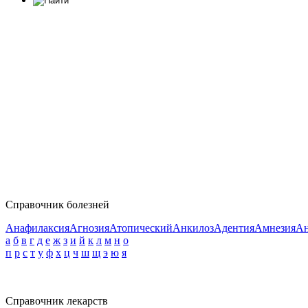
Справочник болезней
Анафилаксия
Агнозия
Атопический
Анкилоз
Адентия
Амнезия
Ан
а
б
в
г
д
е
ж
з
и
й
к
л
м
н
о
п
р
с
т
у
ф
х
ц
ч
ш
щ
э
ю
я
Справочник лекарств