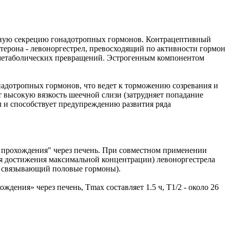
ную секрецию гонадотропных гормонов. Контрацептивный
стерона - левоноргестрел, превосходящий по активности гормон
ых метаболических превращений. Эстрогенным компонентом
надотропных гормонов, что ведет к торможению созревания и
 высокую вязкость шеечной слизи (затрудняет попадание
 и способствует предупреждению развития ряда
го прохождения" через печень. При совместном применении
мя достижения максимальной концентрации) левоноргестрела
ин, связывающий половые гормоны).
ения» через печень, Тmах составляет 1.5 ч, T1/2 - около 26