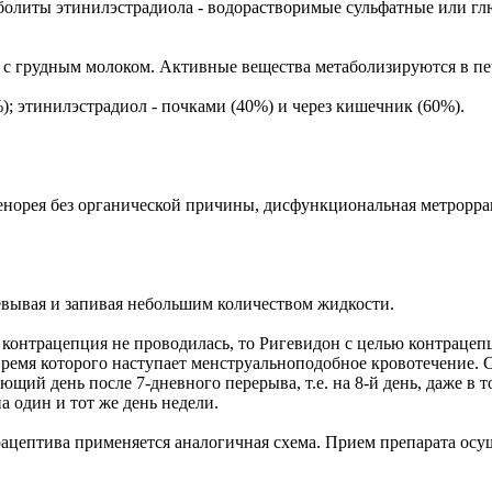
болиты этинилэстрадиола - водорастворимые сульфатные или г
с грудным молоком. Активные вещества метаболизируются в пече
; этинилэстрадиол - почками (40%) и через кишечник (60%).
енорея без органической причины, дисфункциональная метрорраг
жевывая и запивая небольшим количеством жидкости.
контрацепция не проводилась, то Ригевидон с целью контрацеп
о время которого наступает менструальноподобное кровотечение
щий день после 7-дневного перерыва, т.е. на 8-й день, даже в т
а один и тот же день недели.
ацептива применяется аналогичная схема. Прием препарата осуще