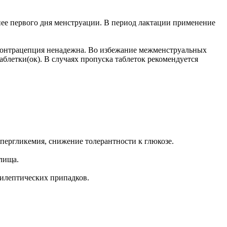
нее первого дня менструации. В период лактации применение
 контрацепция ненадежна. Во избежание межменструальных
летки(ок). В случаях пропуска таблеток рекомендуется
пергликемия, снижение толерантности к глюкозе.
лища.
пилептических припадков.