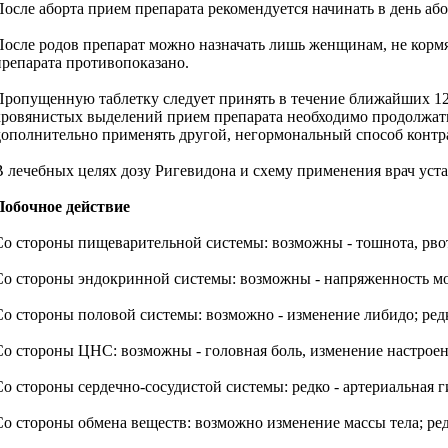
После аборта прием препарата рекомендуется начинать в день аб
После родов препарат можно назначать лишь женщинам, не кормя
препарата противопоказано.
Пропущенную таблетку следует принять в течение ближайших 12 
кровянистых выделений прием препарата необходимо продолжать 
дополнительно применять другой, негормональный способ контр
В лечебных целях дозу Ригевидона и схему применения врач уст
Побочное действие
Со стороны пищеварительной системы: возможны - тошнота, рвота
Со стороны эндокринной системы: возможны - напряженность мол
Со стороны половой системы: возможно - изменение либидо; ред
Со стороны ЦНС: возможны - головная боль, изменение настроен
Со стороны сердечно-сосудистой системы: редко - артериальная 
Со стороны обмена веществ: возможно изменение массы тела; ре