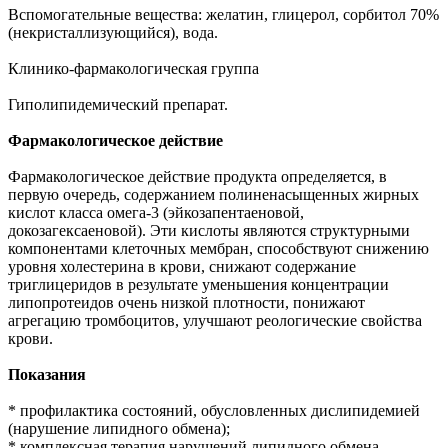
Вспомогательные вещества: желатин, глицерол, сорбитол 70%
(некристаллизующийся), вода.
Клинико-фармакологическая группа
Гиполипидемический препарат.
Фармакологическое действие
Фармакологическое действие продукта определяется, в
первую очередь, содержанием полиненасыщенных жирных
кислот класса омега-3 (эйкозапентаеновой,
докозагексаеновой). Эти кислоты являются структурными
компонентами клеточных мембран, способствуют снижению
уровня холестерина в крови, снижают содержание
триглицеридов в результате уменьшения концентрации
липопротеидов очень низкой плотности, понижают
агрегацию тромбоцитов, улучшают реологические свойства
крови.
Показания
* профилактика состояний, обусловленных дислипидемией
(нарушение липидного обмена);
* комплексная терапия нарушений липидного обмена,