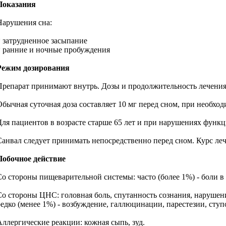
Показания
Нарушения сна:
* затрудненное засыпание
* ранние и ночные пробуждения
Режим дозирования
Препарат принимают внутрь. Дозы и продолжительность лечения
Обычная суточная доза составляет 10 мг перед сном, при необход
Для пациентов в возрасте старше 65 лет и при нарушениях функци
Санвал следует принимать непосредственно перед сном. Курс ле
Побочное действие
Со стороны пищеварительной системы: часто (более 1%) - боли в 
Со стороны ЦНС: головная боль, спутанность сознания, наруше
редко (менее 1%) - возбуждение, галлюцинации, парестезии, ступ
Аллергические реакции: кожная сыпь, зуд.