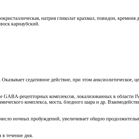
окристаллическая, натрия гликолат крахмал, повидон, кремния 
 воск карнаубский.
 Оказывает седативное действие, при этом анксиолитическое, 
е GABA-рецепторных комплексов, локализованных в области IV
ламического комплекса, моста, бледного шара и др. Взаимодейс
число ночных пробуждений, увеличивает общую продолжительност
 в течение дня.