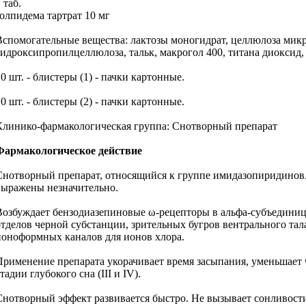
 таб.
золпидема тартрат 10 мг
Вспомогательные вещества: лактозы моногидрат, целлюлоза микр
гидроксипропилцеллюлоза, тальк, макрогол 400, титана диоксид,
0 шт. - блистеры (1) - пачки картонные.
0 шт. - блистеры (2) - пачки картонные.
Клинико-фармакологическая группа: Снотворный препарат
Фармакологическое действие
Снотворный препарат, относящийся к группе имидазопиридинов.
выражены незначительно.
Возбуждает бензодиазепиновые ω-рецепторы в альфа-субъединиц
отделов черной субстанции, зрительных бугров вентрального та
ионоформных каналов для ионов хлора.
Применение препарата укорачивает время засыпания, уменьшает 
тадии глубокого сна (III и IV).
Снотворный эффект развивается быстро. Не вызывает сонливости