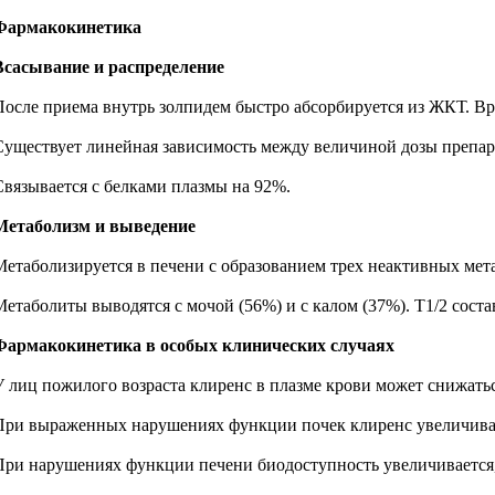
Фармакокинетика
Всасывание и распределение
После приема внутрь золпидем быстро абсорбируется из ЖКТ. Вре
Существует линейная зависимость между величиной дозы препара
Связывается с белками плазмы на 92%.
Метаболизм и выведение
Метаболизируется в печени с образованием трех неактивных мет
Метаболиты выводятся с мочой (56%) и с калом (37%). T1/2 составл
Фармакокинетика в особых клинических случаях
У лиц пожилого возраста клиренс в плазме крови может снижатьс
При выраженных нарушениях функции почек клиренс увеличивае
При нарушениях функции печени биодоступность увеличивается, T