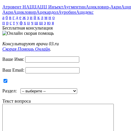
Атровент Н
АЦЦ
АЦЦ Инъект
Аугментин
Ацикловир-Акри
Аци
Акри
Ацикловир
Ацекардол
Ауробин
Ацидекс
а
б
в
г
д
е
ж
з
и
й
к
л
м
н
о
п
р
с
т
у
ф
х
ц
ч
ш
щ
э
ю
я
Бесплатная консультация
Консультируют врачи 03.ru
Скорая Помощь Онлайн
.
Ваше Имя:
Ваш Email:
Раздел:
Текст вопроса