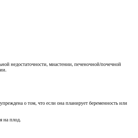
льной недостаточности, миастении, печеночной/почечной
ии.
преждена о том, что если она планирует беременность или
 на плод.