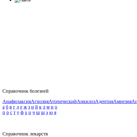
Справочник болезней
Анафилаксия
Агнозия
Атопический
Анкилоз
Адентия
Амнезия
Ан
а
б
в
г
д
е
ж
з
и
й
к
л
м
н
о
п
р
с
т
у
ф
х
ц
ч
ш
щ
э
ю
я
Справочник лекарств