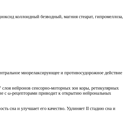
диоксид коллоидный безводный, магния стеарат, гипромеллоза,
центральное миорелаксирующее и противосудорожное действие
 слоя нейронов сенсорно-моторных зон коры, ретикулярных
твие с ω-рецепторами приводит к открытию нейрональных
ь сна и улучшает его качество. Удлиняет II стадию сна и