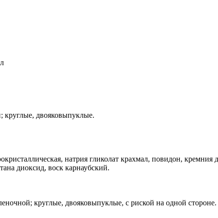
л
й; круглые, двояковыпуклые.
окристаллическая, натрия гликолат крахмал, повидон, кремния 
тана диоксид, воск карнаубский.
леночной; круглые, двояковыпуклые, с риской на одной стороне.