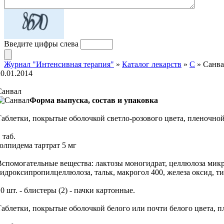
Введите цифры слева
Журнал "Интенсивная терапия"
»
Каталог лекарств
»
C
» Санва
20.01.2014
Санвал
Форма выпуска, состав и упаковка
Таблетки, покрытые оболочкой светло-розового цвета, пленочно
 таб.
золпидема тартрат 5 мг
Вспомогательные вещества: лактозы моногидрат, целлюлоза микр
гидроксипропилцеллюлоза, тальк, макрогол 400, железа оксид, ти
0 шт. - блистеры (2) - пачки картонные.
Таблетки, покрытые оболочкой белого или почти белого цвета, п