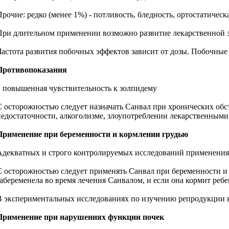
Прочие: редко (менее 1%) - потливость, бледность, ортостатическ
При длительном применении возможно развитие лекарственной 
Частота развития побочных эффектов зависит от дозы. Побочные
Противопоказания
* повышенная чувствительность к золпидему
С осторожностью следует назначать Санвал при хронических обс
недостаточности, алкоголизме, злоупотреблении лекарственными 
Применение при беременности и кормлении грудью
Адекватных и строго контролируемых исследований применения 
С осторожностью следует применять Санвал при беременности и 
забеременела во время лечения Санвалом, и если она кормит ребе
В экспериментальных исследованиях по изучению репродукции н
Применение при нарушениях функции почек