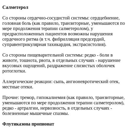
Салметерол
Со стороны сердечно-сосудистой системы: сердцебиение,
головная боль (как правило, транзиторные, уменьшаются по
мере продолжения терапии салметеролом), у
предрасположенных пациентов возможны нарушения
сердечного ритма (в т.ч. фибрилляция предсердий,
суправентрикулярная тахикардия, экстрасистолия).
Со стороны пищеварительной системы: редко - боли в
животе, тошнота, рвота, в отдельных случаях - нарушение
вкусовых ощущений, раздражение слизистых оболочек
ротоглотки.
Аллергические реакции: сыпь, ангионевротический отек,
местные отеки.
Прочие: тремор, гипокалиемия (как правило, транзиторные,
уменьшаются по мере продолжения терапии салметеролом),
редко - артралгии, нервозность, в отдельных случаях -
болезненные мышечные спазмы.
Флутиказона пропионат