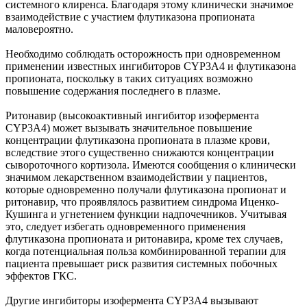
системного клиренса. Благодаря этому клинически значимое
взаимодействие с участием флутиказона пропионата
маловероятно.
Необходимо соблюдать осторожность при одновременном
применении известных ингибиторов CYP3A4 и флутиказона
пропионата, поскольку в таких ситуациях возможно
повышение содержания последнего в плазме.
Ритонавир (высокоактивный ингибитор изофермента
CYP3A4) может вызывать значительное повышение
концентрации флутиказона пропионата в плазме крови,
вследствие этого существенно снижаются концентрации
сывороточного кортизола. Имеются сообщения о клинически
значимом лекарственном взаимодействии у пациентов,
которые одновременно получали флутиказона пропионат и
ритонавир, что проявлялось развитием синдрома Иценко-
Кушинга и угнетением функции надпочечников. Учитывая
это, следует избегать одновременного применения
флутиказона пропионата и ритонавира, кроме тех случаев,
когда потенциальная польза комбинированной терапии для
пациента превышает риск развития системных побочных
эффектов ГКС.
Другие ингибиторы изофермента CYP3A4 вызывают