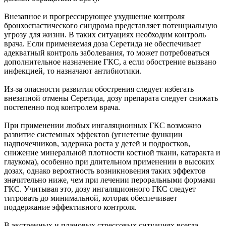
Внезапное и прогрессирующее ухудшение контроля
бронхоспастического синдрома представляет потенциальную
угрозу для жизни. В таких ситуациях необходим контроль
врача. Если применяемая доза Серетида не обеспечивает
адекватный контроль заболевания, то может потребоваться
дополнительное назначение ГКС, а если обострение вызвано
инфекцией, то назначают антибиотики.
Из-за опасности развития обострения следует избегать
внезапной отмены Серетида, дозу препарата следует снижать
постепенно под контролем врача.
При применении любых ингаляционных ГКС возможно
развитие системных эффектов (угнетение функции
надпочечников, задержка роста у детей и подростков,
снижение минеральной плотности костной ткани, катаракта и
глаукома), особенно при длительном применении в высоких
дозах, однако вероятность возникновения таких эффектов
значительно ниже, чем при лечении пероральными формами
ГКС. Учитывая это, дозу ингаляционного ГКС следует
титровать до минимальной, которая обеспечивает
поддержание эффективного контроля.
В экстренных и плановых стрессовых ситуациях всегда