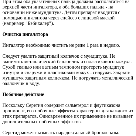
При этом оба указательных пальца должны располагаться на
верхней части ингалятора, а оба больших пальца - на
основании ниже мундштука. Детям препарат вводится с
помощью ингалятора через спейсер с лицевой маской
(например "Бэбихалер").
Очистка ингалятора
Ингалятор необходимо чистить не реже 1 раза в неделю.
Следует удалить защитный колпачок с мундштука. Не
вынимать металлический баллончик из пластикового кожуха.
Сухой тканью или ватным тампоном протереть мундштук
изнутри и снаружи и пластиковый кожух - снаружи. Закрыть
мундштук защитным колпачком. Не погружать металлический
баллончик в воду.
Побочное действие
Поскольку Серетид содержит салметерол и флутиказона
пропионат, его побочные эффекты характерны для каждого из
этих препаратов. Одновременное их применение не вызывает
дополнительных побочных эффектов.
Серетид может вызывать парадоксальный бронхоспазм.