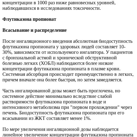
концентрации в 1000 раз ниже равновесных уровней,
наблюдавшихся в исследованиях токсичности.
Флутиказона пропионат
Всасывание и распределение
После ингаляционного введения абсолютная биодоступность
флутиказона пропионата у здоровых людей составляет 10-
30%, зависимости от используемого ингалятора. У пациентов
с бронхиальной астмой и хронической обструктивной
болезнью легких (ХОБЛ) наблюдаются более низкие
концентрации флутиказона пропионата в плазме крови.
Системная абсорбция происходит преимущественно в легких,
причем вначале она более быстрая, но затем замедляется.
Часть ингалированной дозы может быть проглочена, но
системное действие минимально вследствие слабой
растворимости флутиказона пропионата в воде и
интенсивного метаболизма при "первом прохождении" через
печень. Биодоступность флутиказона пропионата при его
всасывании из ЖКТ составляет менее 1%.
По мере увеличения ингаляционной дозы наблюдается
линейное увеличение концентрации флутиказона пропионата