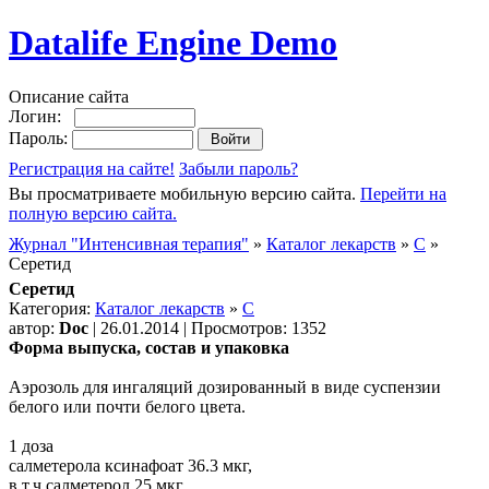
Datalife Engine Demo
Описание сайта
Логин:
Пароль:
Регистрация на сайте!
Забыли пароль?
Вы просматриваете мобильную версию сайта.
Перейти на
полную версию сайта.
Журнал "Интенсивная терапия"
»
Каталог лекарств
»
C
»
Серетид
Серетид
Категория:
Каталог лекарств
»
C
автор:
Doc
| 26.01.2014 | Просмотров: 1352
Форма выпуска, состав и упаковка
Аэрозоль для ингаляций дозированный в виде суспензии
белого или почти белого цвета.
1 доза
салметерола ксинафоат 36.3 мкг,
в т.ч.салметерол 25 мкг