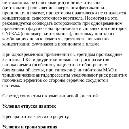
ничтожно малое (эритромицин) и незначительное
(кетоконазол) повышение содержания флутиказона
пропионата в плазме, при котором практически не снижаются
концентрации сывороточного кортизола. Несмотря на это,
рекомендуется соблюдать осторожность при одновременном
применении флутиказона пропионата и сильных ингибиторов
CYP3A4 (например, кетоконазола), поскольку при таких
комбинациях не исключается вероятность повышения
концентрации флутиказона пропионата в плазме.
При одновременном применении с Серетидом производные
ксантина, ГКС и диуретики повышают риск развития
гипокалиемии (особенно у пациентов с обострением
бронхиальной астмы, при гипоксии); ингибиторы МАО и
трициклические антидепрессанты увеличивают риск развития
побочных эффектов со стороны сердечно-сосудистой
системы.
Серетид совместим с кромоглициевой кислотой.
Условия отпуска из аптек
Препарат отпускается по рецепту.
Условия и сроки хранения