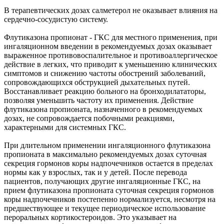
В терапевтических дозах салметерол не оказывает влияния на
сердечно-сосудистую систему.
Флутиказона пропионат - ГКС для местного применения, при
ингаляционном введении в рекомендуемых дозах оказывает
выраженное противовоспалительное и противоаллергическое
действие в легких, что приводит к уменьшению клинических
симптомов и снижению частоты обострений заболеваний,
сопровождающихся обструкцией дыхательных путей.
Восстанавливает реакцию больного на бронходилататоры,
позволяя уменьшить частоту их применения. Действие
флутиказона пропионата, назначенного в рекомендуемых
дозах, не сопровождается побочными реакциями,
характерными для системных ГКС.
При длительном применении ингаляционного флутиказона
пропионата в максимально рекомендуемых дозах суточная
секреция гормонов коры надпочечников остается в пределах
нормы как у взрослых, так и у детей. После перевода
пациентов, получающих другие ингаляционные ГКС, на
прием флутиказона пропионата суточная секреция гормонов
коры надпочечников постепенно нормализуется, несмотря на
предшествующее и текущее периодическое использование
пероральных кортикостероидов. Это указывает на