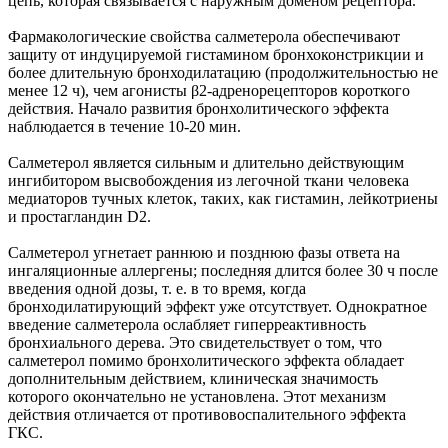
цепь, которая связывается с наружным доменом рецептора.
Фармакологические свойства салметерола обеспечивают
защиту от индуцируемой гистамином бронхоконстрикции и
более длительную бронходилатацию (продолжительностью не
менее 12 ч), чем агонисты β2-адренорецепторов короткого
действия. Начало развития бронхолитического эффекта
наблюдается в течение 10-20 мин.
Салметерол является сильным и длительно действующим
ингибитором высвобождения из легочной ткани человека
медиаторов тучных клеток, таких, как гистамин, лейкотриены
и простагландин D2.
Салметерол угнетает раннюю и позднюю фазы ответа на
ингаляционные аллергены; последняя длится более 30 ч после
введения одной дозы, т. е. в то время, когда
бронходилатирующий эффект уже отсутствует. Однократное
введение салметерола ослабляет гиперреактивность
бронхиального дерева. Это свидетельствует о том, что
салметерол помимо бронхолитического эффекта обладает
дополнительным действием, клиническая значимость
которого окончательно не установлена. Этот механизм
действия отличается от противовоспалительного эффекта
ГКС.