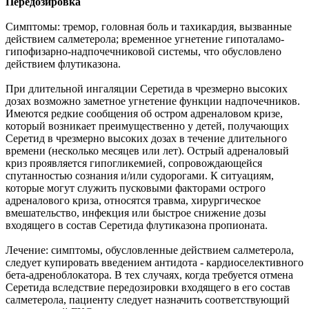
Передозировка
Симптомы: тремор, головная боль и тахикардия, вызванные
действием салметерола; временное угнетение гипоталамо-
гипофизарно-надпочечниковой системы, что обусловлено
действием флутиказона.
При длительной ингаляции Серетида в чрезмерно высоких
дозах возможно заметное угнетение функции надпочечников.
Имеются редкие сообщения об остром адреналовом кризе,
который возникает преимущественно у детей, получающих
Серетид в чрезмерно высоких дозах в течение длительного
времени (несколько месяцев или лет). Острый адреналовый
криз проявляется гипогликемией, сопровождающейся
спутанностью сознания и/или судорогами. К ситуациям,
которые могут служить пусковыми факторами острого
адреналового криза, относятся травма, хирургическое
вмешательство, инфекция или быстрое снижение дозы
входящего в состав Серетида флутиказона пропионата.
Лечение: симптомы, обусловленные действием салметерола,
следует купировать введением антидота - кардиоселективного
бета-адреноблокатора. В тех случаях, когда требуется отмена
Серетида вследствие передозировки входящего в его состав
салметерола, пациенту следует назначить соответствующий