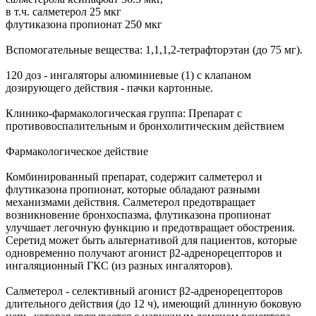
в т.ч. салметерол 25 мкг
флутиказона пропионат 250 мкг
Вспомогательные вещества: 1,1,1,2-тетрафторэтан (до 75 мг).
120 доз - ингаляторы алюминиевые (1) с клапаном
дозирующего действия - пачки картонные.
Клинико-фармакологическая группа: Препарат с
противовоспалительным и бронхолитическим действием
Фармакологическое действие
Комбинированный препарат, содержит салметерол и
флутиказона пропионат, которые обладают разными
механизмами действия. Салметерол предотвращает
возникновение бронхоспазма, флутиказона пропионат
улучшает легочную функцию и предотвращает обострения.
Серетид может быть альтернативой для пациентов, которые
одновременно получают агонист β2-адренорецепторов и
ингаляционный ГКС (из разных ингаляторов).
Салметерол - селективный агонист β2-адренорецепторов
длительного действия (до 12 ч), имеющий длинную боковую