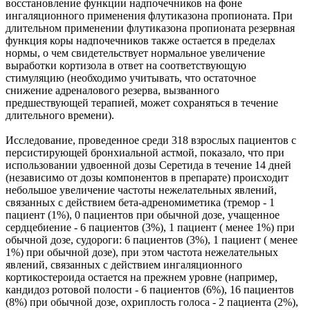
восстановление функции надпочечников на фоне
ингаляционного применения флутиказона пропионата. При
длительном применении флутиказона пропионата резервная
функция коры надпочечников также остается в пределах
нормы, о чем свидетельствует нормальное увеличение
выработки кортизола в ответ на соответствующую
стимуляцию (необходимо учитывать, что остаточное
снижение адреналового резерва, вызванного
предшествующей терапией, может сохраняться в течение
длительного времени).
Исследование, проведенное среди 318 взрослых пациентов с
персистирующей бронхиальной астмой, показало, что при
использовании удвоенной дозы Серетида в течение 14 дней
(независимо от дозы компонентов в препарате) происходит
небольшое увеличение частоты нежелательных явлений,
связанных с действием бета-адреномиметика (тремор - 1
пациент (1%), 0 пациентов при обычной дозе, учащенное
сердцебиение - 6 пациентов (3%), 1 пациент ( менее 1%) при
обычной дозе, судороги: 6 пациентов (3%), 1 пациент ( менее
1%) при обычной дозе), при этом частота нежелательных
явлений, связанных с действием ингаляционного
кортикостероида остается на прежнем уровне (например,
кандидоз ротовой полости - 6 пациентов (6%), 16 пациентов
(8%) при обычной дозе, охриплость голоса - 2 пациента (2%),