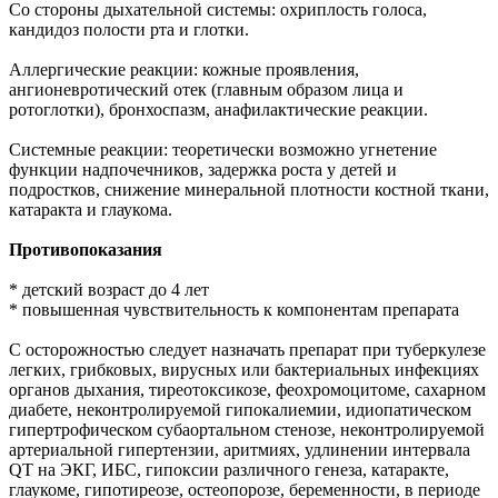
Со стороны дыхательной системы: охриплость голоса,
кандидоз полости рта и глотки.
Аллергические реакции: кожные проявления,
ангионевротический отек (главным образом лица и
ротоглотки), бронхоспазм, анафилактические реакции.
Системные реакции: теоретически возможно угнетение
функции надпочечников, задержка роста у детей и
подростков, снижение минеральной плотности костной ткани,
катаракта и глаукома.
Противопоказания
* детский возраст до 4 лет
* повышенная чувствительность к компонентам препарата
С осторожностью следует назначать препарат при туберкулезе
легких, грибковых, вирусных или бактериальных инфекциях
органов дыхания, тиреотоксикозе, феохромоцитоме, сахарном
диабете, неконтролируемой гипокалиемии, идиопатическом
гипертрофическом субаортальном стенозе, неконтролируемой
артериальной гипертензии, аритмиях, удлинении интервала
QT на ЭКГ, ИБС, гипоксии различного генеза, катаракте,
глаукоме, гипотиреозе, остеопорозе, беременности, в периоде