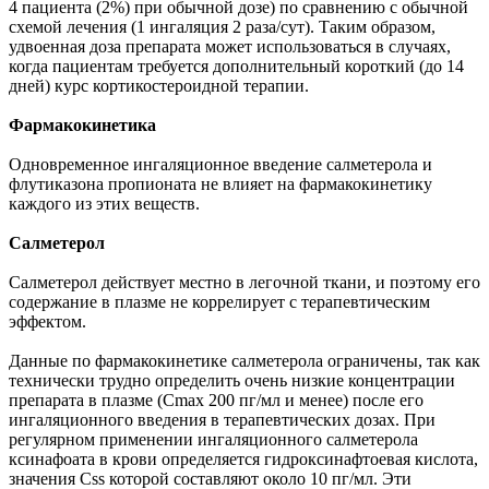
4 пациента (2%) при обычной дозе) по сравнению с обычной
схемой лечения (1 ингаляция 2 раза/сут). Таким образом,
удвоенная доза препарата может использоваться в случаях,
когда пациентам требуется дополнительный короткий (до 14
дней) курс кортикостероидной терапии.
Фармакокинетика
Одновременное ингаляционное введение салметерола и
флутиказона пропионата не влияет на фармакокинетику
каждого из этих веществ.
Салметерол
Салметерол действует местно в легочной ткани, и поэтому его
содержание в плазме не коррелирует с терапевтическим
эффектом.
Данные по фармакокинетике салметерола ограничены, так как
технически трудно определить очень низкие концентрации
препарата в плазме (Cmax 200 пг/мл и менее) после его
ингаляционного введения в терапевтических дозах. При
регулярном применении ингаляционного салметерола
ксинафоата в крови определяется гидроксинафтоевая кислота,
значения Css которой составляют около 10 пг/мл. Эти