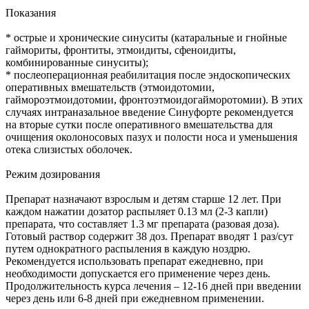
Показания
* острые и хронические синуситы (катаральные и гнойные
гаймориты, фронтиты, этмоидиты, сфеноидиты,
комбинированные синуситы);
* послеоперационная реабилитация после эндоскопических
оперативных вмешательств (этмоидотомии,
гаймороэтмоидотомии, фронтоэтмоидогайморотомии). В этих
случаях интраназальное введение Синуфорте рекомендуется
на вторые сутки после оперативного вмешательства для
очищения околоносовых пазух и полости носа и уменьшения
отека слизистых оболочек.
Режим дозирования
Препарат назначают взрослым и детям старше 12 лет. При
каждом нажатии дозатор распыляет 0.13 мл (2-3 капли)
препарата, что составляет 1.3 мг препарата (разовая доза).
Готовый раствор содержит 38 доз. Препарат вводят 1 раз/сут
путем однократного распыления в каждую ноздрю.
Рекомендуется использовать препарат ежедневно, при
необходимости допускается его применение через день.
Продолжительность курса лечения – 12-16 дней при введении
через день или 6-8 дней при ежедневном применении.