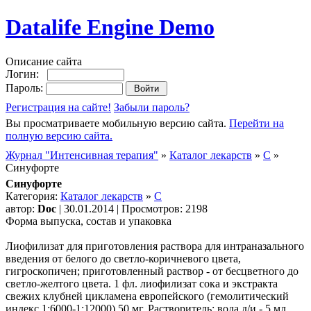
Datalife Engine Demo
Описание сайта
Логин:
Пароль:
Регистрация на сайте!
Забыли пароль?
Вы просматриваете мобильную версию сайта.
Перейти на
полную версию сайта.
Журнал "Интенсивная терапия"
»
Каталог лекарств
»
C
»
Синуфорте
Синуфорте
Категория:
Каталог лекарств
»
C
автор:
Doc
| 30.01.2014 | Просмотров: 2198
Форма выпуска, состав и упаковка
Лиофилизат для приготовления раствора для интраназального
введения от белого до светло-коричневого цвета,
гигроскопичен; приготовленный раствор - от бесцветного до
светло-желтого цвета. 1 фл. лиофилизат сока и экстракта
свежих клубней цикламена европейского (гемолитический
индекс 1:6000-1:12000) 50 мг. Растворитель: вода д/и - 5 мл.