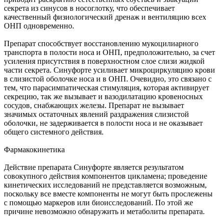
секрета из синусов в носоглотку, что обеспечивает
качественный физиологический дренаж и вентиляцию всех
ОНП одновременно.
Препарат способствует восстановлению мукоцилиарного
транспорта в полости носа и ОНП, предположительно, за счет
усиления присутствия в поверхностном слое слизи жидкой
части секрета. Синуфорте усиливает микроциркуляцию крови
в слизистой оболочке носа и в ОНП. Очевидно, это связано с
тем, что парасимпатическая стимуляция, которая активирует
секрецию, так же вызывает и вазодилатацию кровеносных
сосудов, снабжающих железы. Препарат не вызывает
значимых остаточных явлений раздражения слизистой
оболочки, не задерживается в полости носа и не оказывает
общего системного действия.
Фармакокинетика
Действие препарата Синуфорте является результатом
совокупного действия компонентов цикламена; проведение
кинетических исследований не представляется возможным,
поскольку все вместе компоненты не могут быть прослежены
с помощью маркеров или биоисследований. По этой же
причине невозможно обнаружить и метаболиты препарата.