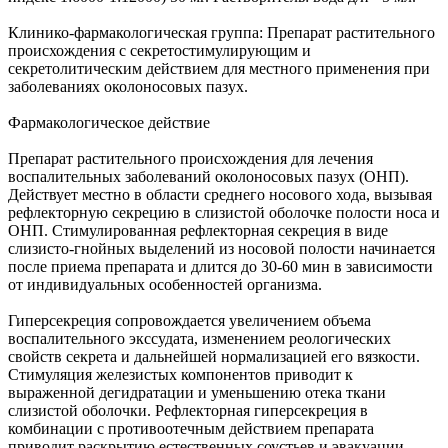
Клинико-фармакологическая группа: Препарат растительного
происхождения с секретостимулирующим и
секретолитическим действием для местного применения при
заболеваниях околоносовых пазух.
Фармакологическое действие
Препарат растительного происхождения для лечения
воспалительных заболеваний околоносовых пазух (ОНП).
Действует местно в области среднего носового хода, вызывая
рефлекторную секрецию в слизистой оболочке полости носа и
ОНП. Стимулированная рефлекторная секреция в виде
слизисто-гнойных выделений из носовой полости начинается
после приема препарата и длится до 30-60 мин в зависимости
от индивидуальных особенностей организма.
Гиперсекреция сопровождается увеличением объема
воспалительного экссудата, изменением реологических
свойств секрета и дальнейшей нормализацией его вязкости.
Стимуляция железистых компонентов приводит к
выраженной дегидратации и уменьшению отека ткани
слизистой оболочки. Рефлекторная гиперсекреция в
комбинации с противоотечным действием препарата
приводит раскрытию естественных соустьев и эвакуации