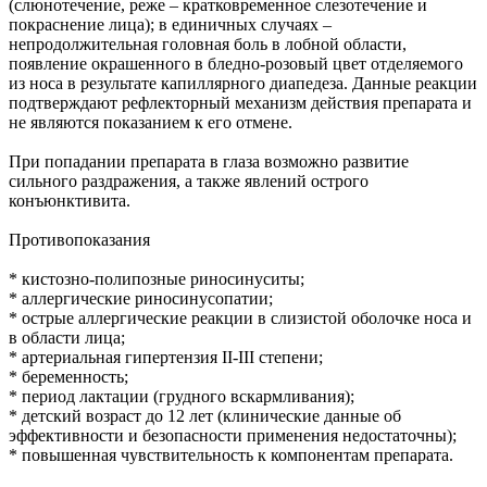
(слюнотечение, реже – кратковременное слезотечение и
покраснение лица); в единичных случаях –
непродолжительная головная боль в лобной области,
появление окрашенного в бледно-розовый цвет отделяемого
из носа в результате капиллярного диапедеза. Данные реакции
подтверждают рефлекторный механизм действия препарата и
не являются показанием к его отмене.
При попадании препарата в глаза возможно развитие
сильного раздражения, а также явлений острого
конъюнктивита.
Противопоказания
* кистозно-полипозные риносинуситы;
* аллергические риносинусопатии;
* острые аллергические реакции в слизистой оболочке носа и
в области лица;
* артериальная гипертензия II-III степени;
* беременность;
* период лактации (грудного вскармливания);
* детский возраст до 12 лет (клинические данные об
эффективности и безопасности применения недостаточны);
* повышенная чувствительность к компонентам препарата.