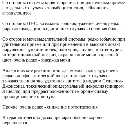
Со стороны системы кроветворения: при длительном приеме
в отдельных случаях - тромбоцитопения, лейкопения,
агранулоцитоз.
Со стороны ЦНС: возможно головокружение; очень редко -
парез аккомодации; в единичных случаях - головная боль.
Со стороны мочевыделительной системы: редко (обычно при
длительном приеме или при применении в высоких дозах) -
нарушение функции почек, олигурия, анурия, протеинурия,
интерстициальный нефрит, окрашивание мочи в красный
цвет; очень редко - задержка мочи.
Аллергические реакции: иногда - кожная сыпь, зуд; очень
редко - анафилактический шок; в отдельных случаях -
злокачественная экссудативная эритема (синдром Стивенса-
Джонсона), токсический эпидермальный некролиз (синдром
Лайелла); при предрасположенности к бронхоспазму -
провоцирование приступа.
Прочие: очень редко - снижение потоотделения.
В терапевтических дозах препарат обычно хорошо
переносится.