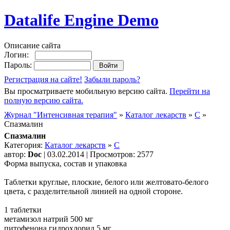
Datalife Engine Demo
Описание сайта
Логин:
Пароль:
Регистрация на сайте!
Забыли пароль?
Вы просматриваете мобильную версию сайта.
Перейти на
полную версию сайта.
Журнал "Интенсивная терапия"
»
Каталог лекарств
»
C
»
Спазмалин
Спазмалин
Категория:
Каталог лекарств
»
C
автор:
Doc
| 03.02.2014 | Просмотров: 2577
Форма выпуска, состав и упаковка
Таблетки круглые, плоские, белого или желтовато-белого
цвета, с разделительной линией на одной стороне.
1 таблетки
метамизол натрий 500 мг
питофенона гидрохлорид 5 мг