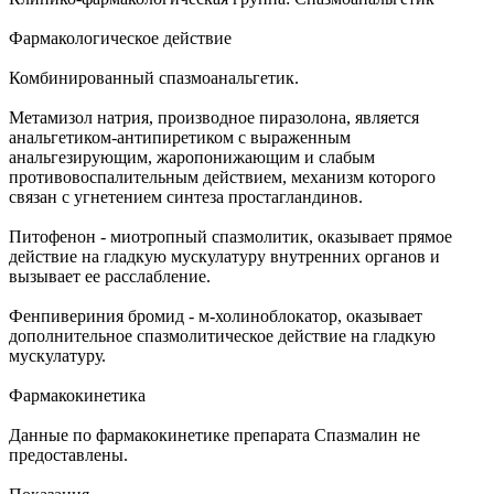
Фармакологическое действие
Комбинированный спазмоанальгетик.
Метамизол натрия, производное пиразолона, является
анальгетиком-антипиретиком с выраженным
анальгезирующим, жаропонижающим и слабым
противовоспалительным действием, механизм которого
связан с угнетением синтеза простагландинов.
Питофенон - миотропный спазмолитик, оказывает прямое
действие на гладкую мускулатуру внутренних органов и
вызывает ее расслабление.
Фенпивериния бромид - м-холиноблокатор, оказывает
дополнительное спазмолитическое действие на гладкую
мускулатуру.
Фармакокинетика
Данные по фармакокинетике препарата Спазмалин не
предоставлены.