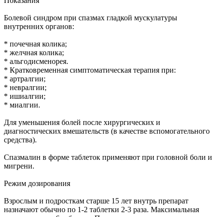
Показания
Болевой синдром при спазмах гладкой мускулатуры
внутренних органов:
* почечная колика;
* желчная колика;
* альгодисменорея.
* Кратковременная симптоматическая терапия при:
* артралгии;
* невралгии;
* ишиалгии;
* миалгии.
Для уменьшения болей после хирургических и
диагностических вмешательств (в качестве вспомогательного
средства).
Спазмалин в форме таблеток применяют при головной боли и
мигрени.
Режим дозирования
Взрослым и подросткам старше 15 лет внутрь препарат
назначают обычно по 1-2 таблетки 2-3 раза. Максимальная