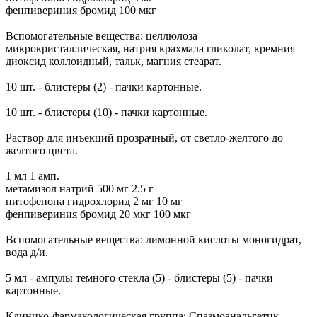
фенпивериния бромид 100 мкг
Вспомогательные вещества: целлюлоза
микрокристаллическая, натрия крахмала гликолат, кремния
диоксид коллоидный, тальк, магния стеарат.
10 шт. - блистеры (2) - пачки картонные.
10 шт. - блистеры (10) - пачки картонные.
Раствор для инъекций прозрачный, от светло-желтого до
желтого цвета.
1 мл 1 амп.
метамизол натрий 500 мг 2.5 г
питофенона гидрохлорид 2 мг 10 мг
фенпивериния бромид 20 мкг 100 мкг
Вспомогательные вещества: лимонной кислоты моногидрат,
вода д/и.
5 мл - ампулы темного стекла (5) - блистеры (5) - пачки
картонные.
Клинико-фармакологическая группа: Спазмоанальгетик