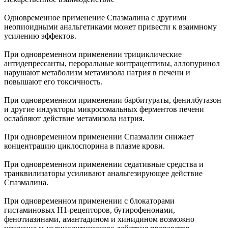
Одновременное применение Спазмалина с другими
неопиоидными анальгетиками может привести к взаимному
усилению эффектов.
При одновременном применении трициклические
антидепрессанты, пероральные контрацептивы, аллопуринол
нарушают метаболизм метамизола натрия в печени и
повышают его токсичность.
При одновременном применении барбитураты, фенилбутазон
и другие индукторы микросомальных ферментов печени
ослабляют действие метамизола натрия.
При одновременном применении Спазмалин снижает
концентрацию циклоспорина в плазме крови.
При одновременном применении седативные средства и
транквилизаторы усиливают анальгезирующее действие
Спазмалина.
При одновременном применении с блокаторами
гистаминовых Н1-рецепторов, бутирофенонами,
фенотиазинами, амантадином и хинидином возможно