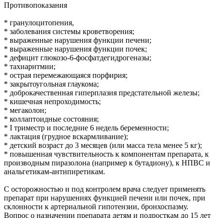
Противопоказания
* гранулоцитопения,
* заболевания системы кроветворения;
* выраженные нарушения функции печени;
* выраженные нарушения функции почек;
* дефицит глюкозо-6-фосфатдегидрогеназы;
* тахиаритмии;
* острая перемежающаяся порфирия;
* закрытоугольная глаукома;
* доброкачественная гиперплазия предстательной железы;
* кишечная непроходимость;
* мегаколон;
* коллаптоидные состояния;
* I триместр и последние 6 недель беременности;
* лактация (грудное вскармливание);
* детский возраст до 3 месяцев (или масса тела менее 5 кг);
* повышенная чувствительность к компонентам препарата, к
производным пиразолона (например к бутадиону), к НПВС и
анальгетикам-антипиретикам.
С осторожностью и под контролем врача следует применять
препарат при нарушениях функцией печени или почек, при
склонности к артериальной гипотензии, бронхоспазму.
Вопрос о назначении препарата детям и подросткам до 15 лет