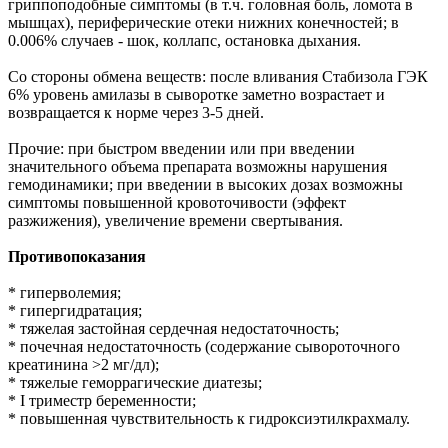
гриппоподобные симптомы (в т.ч. головная боль, ломота в
мышцах), периферические отеки нижних конечностей; в
0.006% случаев - шок, коллапс, остановка дыхания.
Со стороны обмена веществ: после вливания Стабизола ГЭК
6% уровень амилазы в сыворотке заметно возрастает и
возвращается к норме через 3-5 дней.
Прочие: при быстром введении или при введении
значительного объема препарата возможны нарушения
гемодинамики; при введении в высоких дозах возможны
симптомы повышенной кровоточивости (эффект
разжижения), увеличение времени свертывания.
Противопоказания
* гиперволемия;
* гипергидратация;
* тяжелая застойная сердечная недостаточность;
* почечная недостаточность (содержание сывороточного
креатинина >2 мг/дл);
* тяжелые геморрагические диатезы;
* I триместр беременности;
* повышенная чувствительность к гидроксиэтилкрахмалу.