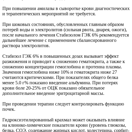
При повышении амилазы в сыворотке крови диагностических
и терапевтических мероприятий не требуется.
При шоковых состояниях, обусловленных главным образом
потерей воды и электролитов (сильная рвота, диарея, ожоги),
после начального лечения Стабизолом ГЭК 6% рекомендуется
дальнейшее лечение с применением сбалансированного
раствора электролитов.
Стабизол ГЭК 6% в повышенных дозах вызывает эффект
разжижения и приводит к снижению гематокрита, а также к
снижению концентрации гемоглобина и протеина плазмы.
Значения гемоглобина ниже 10% и гематокрита ниже 27
считаются критическими. При показателях общего белка
менее 5.0 г% показано введение альбумина. При потерях
крови боле 20-25% от ОЦК показано обязательное
дополнительное введение эритроцитарной массы.
При проведении терапии следует контролировать функцию
почек.
Гидроксиэтилированный крахмал может оказывать влияние
на клинико-химические показатели крови (уровень глюкозы,
белка, СОЭ, содержание жирных кислот, холестерина, сорбит-