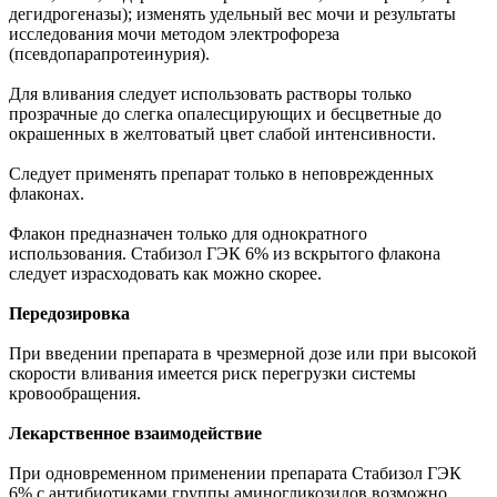
дегидрогеназы); изменять удельный вес мочи и результаты
исследования мочи методом электрофореза
(псевдопарапротеинурия).
Для вливания следует использовать растворы только
прозрачные до слегка опалесцирующих и бесцветные до
окрашенных в желтоватый цвет слабой интенсивности.
Следует применять препарат только в неповрежденных
флаконах.
Флакон предназначен только для однократного
использования. Стабизол ГЭК 6% из вскрытого флакона
следует израсходовать как можно скорее.
Передозировка
При введении препарата в чрезмерной дозе или при высокой
скорости вливания имеется риск перегрузки системы
кровообращения.
Лекарственное взаимодействие
При одновременном применении препарата Стабизол ГЭК
6% с антибиотиками группы аминогликозидов возможно