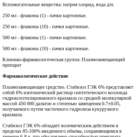
Вспомогательные вещества: натрия хлорид, вода д/и.
250 мл - флаконы (1) - пачки картонные.
250 мл - флаконы (10) - пачки картонные.
500 мл - флаконы (1) - пачки картонные.
500 мл - флаконы (10) - пачки картонные.
Клинико-фармакологическая группа: Плазмозамещающий
препарат
Фармакологическое действие
Плазмозамещающее средство. Стабизол ГЭК 6% представляет
собой 6% изотонический раствор синтетического коллоида
гидроксиэтилированного крахмала со средней молекулярной
массой 450 000 дальтон и степенью замещения 0.7±0.05,
получаемого путем частичного гидролиза кукурузного
крахмала.
Стабизол ГЭК 6% обладает волемическим действием в
пределах 85-100% введенного объема, сохраняющимся в
течение 6-8 ч, что обусловлено способностью препарата