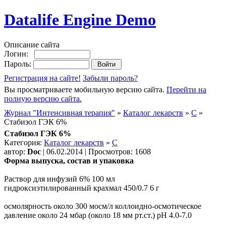
Datalife Engine Demo
Описание сайта
Логин:
Пароль:
Регистрация на сайте!
Забыли пароль?
Вы просматриваете мобильную версию сайта.
Перейти на
полную версию сайта.
Журнал "Интенсивная терапия"
»
Каталог лекарств
»
C
»
Стабизол ГЭК 6%
Стабизол ГЭК 6%
Категория:
Каталог лекарств
»
C
автор:
Doc
| 06.02.2014 | Просмотров: 1608
Форма выпуска, состав и упаковка
Раствор для инфузий 6% 100 мл
гидроксиэтилированный крахмал 450/0.7 6 г
осмолярность около 300 мосм/л коллоидно-осмотическое
давление около 24 мбар (около 18 мм рт.ст.) рН 4.0-7.0