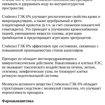
связывать и удерживать воду во внутрисосудистом
пространстве.
Стабизол ГЭК 6% улучшает реологические свойства крови и
микроциркуляцию, а также церебральный и фето-
плацентарный кровоток (в т.ч. за счет снижения показателей
гематокрита). Это приводит к улучшению кровоснабжения
тканей, уменьшению вязкости плазмы, агрегации
тромбоцитов и предотвращает агрегацию эритроцитов.
Стабизол ГЭК 6% эффективен при состояниях, связанных с
повышенной проницаемостью стенок капилляров.
Препарат не обладает местнораздражающим и
иммунотоксическим действием. Накапливаясь в клетках РЭС,
не оказывает токсического воздействия на печень, легкие,
селезенку, лимфатические узлы, не блокирует клетки
ретикуло-эндотелиальной системы.
Молекула активного вещества Стабизола ГЭК 6% обладает
структурным сходством с молекулой гликогена, это улучшает
переносимость препарата.
Фармакокинетика