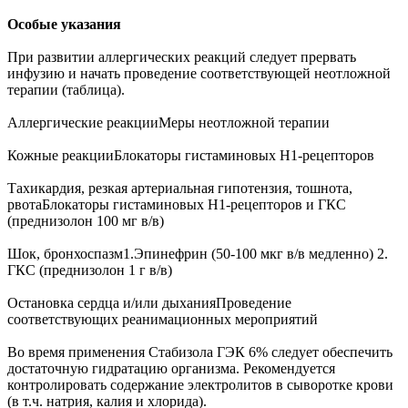
Особые указания
При развитии аллергических реакций следует прервать
инфузию и начать проведение соответствующей неотложной
терапии (таблица).
Аллергические реакцииМеры неотложной терапии
Кожные реакцииБлокаторы гистаминовых Н1-рецепторов
Тахикардия, резкая артериальная гипотензия, тошнота,
рвотаБлокаторы гистаминовых Н1-рецепторов и ГКС
(преднизолон 100 мг в/в)
Шок, бронхоспазм1.Эпинефрин (50-100 мкг в/в медленно) 2.
ГКС (преднизолон 1 г в/в)
Остановка сердца и/или дыханияПроведение
соответствующих реанимационных мероприятий
Во время применения Стабизола ГЭК 6% следует обеспечить
достаточную гидратацию организма. Рекомендуется
контролировать содержание электролитов в сыворотке крови
(в т.ч. натрия, калия и хлорида).