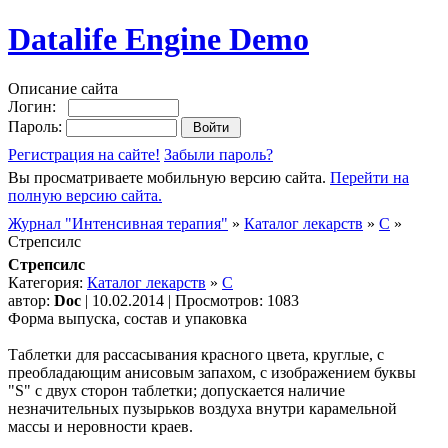
Datalife Engine Demo
Описание сайта
Логин:
Пароль:
Регистрация на сайте!
Забыли пароль?
Вы просматриваете мобильную версию сайта.
Перейти на
полную версию сайта.
Журнал "Интенсивная терапия"
»
Каталог лекарств
»
C
»
Стрепсилс
Стрепсилс
Категория:
Каталог лекарств
»
C
автор:
Doc
| 10.02.2014 | Просмотров: 1083
Форма выпуска, состав и упаковка
Таблетки для рассасывания красного цвета, круглые, с
преобладающим анисовым запахом, с изображением буквы
"S" с двух сторон таблетки; допускается наличие
незначительных пузырьков воздуха внутри карамельной
массы и неровности краев.