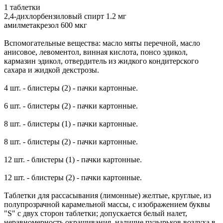
1 таблетки
2,4-дихлорбензиловый спирт 1.2 мг
амилметакрезол 600 мкг
Вспомогательные вещества: масло мяты перечной, масло
анисовое, левоментол, винная кислота, понсо эдикол,
кармазин эдикол, отвердитель из жидкого кондитерского
сахара и жидкой декстрозы.
4 шт. - блистеры (2) - пачки картонные.
6 шт. - блистеры (2) - пачки картонные.
8 шт. - блистеры (1) - пачки картонные.
8 шт. - блистеры (2) - пачки картонные.
12 шт. - блистеры (1) - пачки картонные.
12 шт. - блистеры (2) - пачки картонные.
Таблетки для рассасывания (лимонные) желтые, круглые, из
полупрозрачной карамельной массы, с изображением буквы
"S" с двух сторон таблетки; допускается белый налет,
неравномерность окрашивания, наличие пузырьков воздуха в