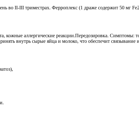
ь во II-III триместрах. Ферроплекс (1 драже содержит 50 мг Fe2
тита, кожные аллергические реакции.Передозировка. Симптомы: т
принять внутрь сырые яйца и молоко, что обеспечит связывание
атоз),
и.