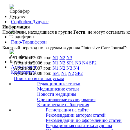
Сорбифер Дурулес
Информация
Посетители, находящиеся в группе
Гости
, не могут оставлять
Гино-Тардиферон
Быстрый переход по разделам журнала "Intensive Care Journal":
Архив за 2005 год:
N1
N2
N3
Архив за 2006 год:
N1
N2
SP1
N3
N4
SP2
Актиферрин
Архив за 2007 год:
N1
N2
N3
N4
Композитум
Архив за 2008 год:
SP1
N1
N2
SP2
Поиск по всем выпускам
Редакционные статьи
Медицинские статьи
Новости медицины
Оригинальные исследования
Клинические наблюдения
Регистрация на сайте
Рекомендации авторам статей
Рекомендации по оформлению статей
Редакционная политика журнала