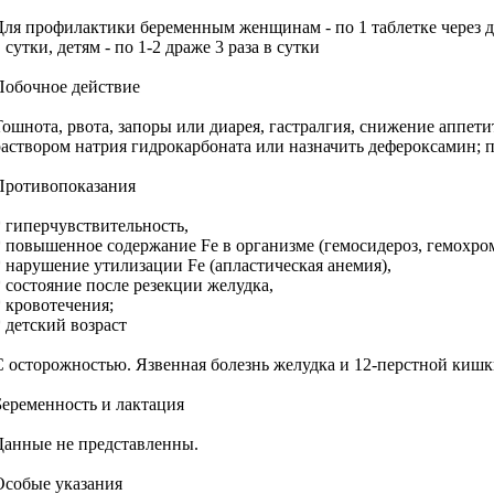
Для профилактики беременным женщинам - по 1 таблетке через ден
 сутки, детям - по 1-2 драже 3 раза в сутки
Побочное действие
Тошнота, рвота, запоры или диарея, гастралгия, снижение аппе
раствором натрия гидрокарбоната или назначить дефероксамин; 
Противопоказания
* гиперчувствительность,
* повышенное содержание Fe в организме (гемосидероз, гемохром
* нарушение утилизации Fe (апластическая анемия),
* состояние после резекции желудка,
* кровотечения;
* детский возраст
C осторожностью. Язвенная болезнь желудка и 12-перстной кишк
Беременность и лактация
Данные не представленны.
Особые указания