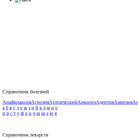
Справочник болезней
Анафилаксия
Агнозия
Атопический
Анкилоз
Адентия
Амнезия
Ан
а
б
в
г
д
е
ж
з
и
й
к
л
м
н
о
п
р
с
т
у
ф
х
ц
ч
ш
щ
э
ю
я
Справочник лекарств