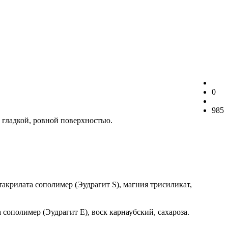
0
985
с гладкой, ровной поверхностью.
акрилата сополимер (Эудрагит S), магния трисиликат,
сополимер (Эудрагит E), воск карнаубский, сахароза.