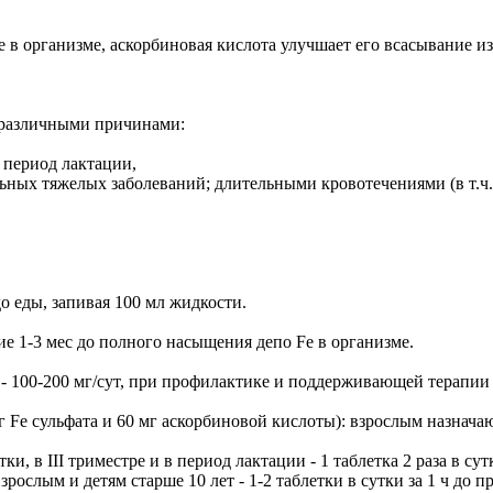
 в организме, аскорбиновая кислота улучшает его всасывание и
 различными причинами:
 период лактации,
ьных тяжелых заболеваний; длительными кровотечениями (в т.ч.
о еды, запивая 100 мл жидкости.
е 1-3 мес до полного насыщения депо Fe в организме.
- 100-200 мг/сут, при профилактике и поддерживающей терапии -
г Fe сульфата и 60 мг аскорбиновой кислоты): взрослым назначают
тки, в III триместре и в период лактации - 1 таблетка 2 раза в с
слым и детям старше 10 лет - 1-2 таблетки в сутки за 1 ч до пр