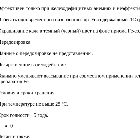
Эффективен только при железодефицитных анемиях и неэффектив
Избегать одновременного назначения с др. Fe-содержащими ЛС (
Окрашивание кала в темный (черный) цвет на фоне приема Fe-со
Передозировка
Данные о передозировке не представленны.
Лекарственное взаимодействие
Взаимно уменьшают всасывание при совместном применении тет
препаратов Fe.
Условия и сроки хранения
При температуре не выше 25 °C.
рок годности - 5 года.
0
Читайте также: