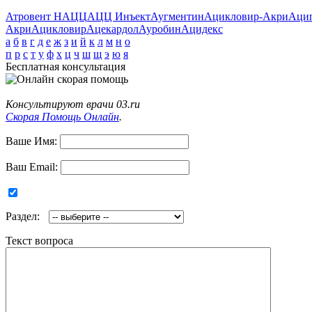
Атровент Н
АЦЦ
АЦЦ Инъект
Аугментин
Ацикловир-Акри
Аци
Акри
Ацикловир
Ацекардол
Ауробин
Ацидекс
а
б
в
г
д
е
ж
з
и
й
к
л
м
н
о
п
р
с
т
у
ф
х
ц
ч
ш
щ
э
ю
я
Бесплатная консультация
Консультируют врачи 03.ru
Скорая Помощь Онлайн
.
Ваше Имя:
Ваш Email:
Раздел:
Текст вопроса