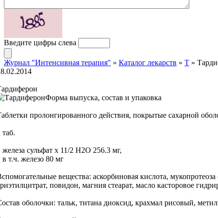
Введите цифры слева
Журнал "Интенсивная терапия"
»
Каталог лекарств
»
Т
» Тарди
18.02.2014
Тардиферон
Форма выпуска, состав и упаковка
Таблетки пролонгированного действия, покрытые сахарной оболоч
 таб.
 железа сульфат х 11/2 H2O 256.3 мг,
 в т.ч. железо 80 мг
Вспомогательные вещества: аскорбиновая кислота, мукопротеоза 
триэтилцитрат, повидон, магния стеарат, масло касторовое гидри
Состав оболочки: тальк, титана диоксид, крахмал рисовый, мети