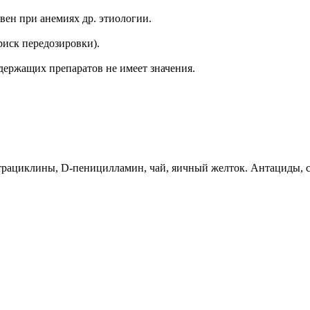
ен при анемиях др. этиологии.
риск передозировки).
держащих препаратов не имеет значения.
рациклины, D-пеницилламин, чай, яичный желток. Антациды, с