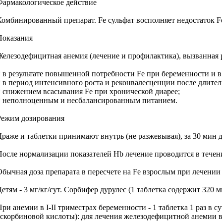
Фармакологическое действие
Комбинированный препарат. Fe сульфат восполняет недостаток Fe
Показания
Железодефицитная анемия (лечение и профилактика), вызванная
* в результате повышенной потребности Fe при беременности и в
* в период интенсивного роста и реконвалесценции после длител
* снижением всасывания Fe при хронической диарее;
* неполноценным и несбалансированным питанием.
Режим дозирования
Драже и таблетки принимают внутрь (не разжевывая), за 30 мин д
После нормализации показателей Hb лечение проводится в течени
Обычная доза препарата в пересчете на Fe взрослым при лечении 
Детям - 3 мг/кг/сут. Сорбифер дурулес (1 таблетка содержит 320 м
ри анемии в I-II триместрах беременности - 1 таблетка 1 раз в су
аскорбиновой кислоты): для лечения железодефицитной анемии взро