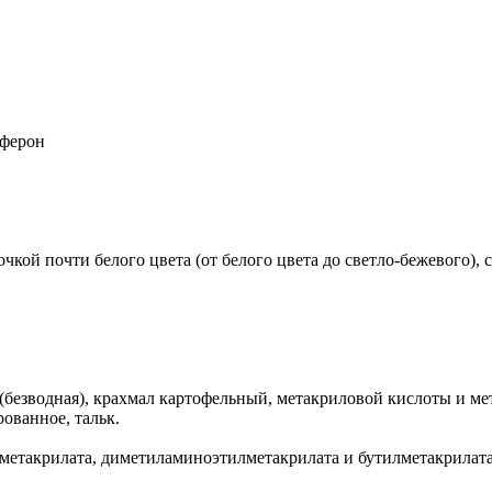
ферон
кой почти белого цвета (от белого цвета до светло-бежевого), 
(безводная), крахмал картофельный, метакриловой кислоты и мет
рованное, тальк.
лметакрилата, диметиламиноэтилметакрилата и бутилметакрилата 