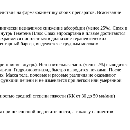
действия на фармакокинетику обоих препаратов. Всасывание
линически незначимое снижение абсорбции (менее 25%), Cmax и
внутрь Теветена Плюс Cmax эпросартана в плазме достигаются
сохраняется постоянным в диапазоне терапевтических
центарный барьер, выделяется с грудным молоком.
ри приеме внутрь). Незначительная часть (менее 2%) выводится
сартан. Гидрохлоротиазид быстро выводится почками. После
х. Масса тела, половые и расовые различия не оказывают
, функции печени и не изменяется при легкой или умеренной
ностью средней степени тяжести (КК от 30 до 59 мл/мин)
 при печеночной недостаточности, а также у пациентов