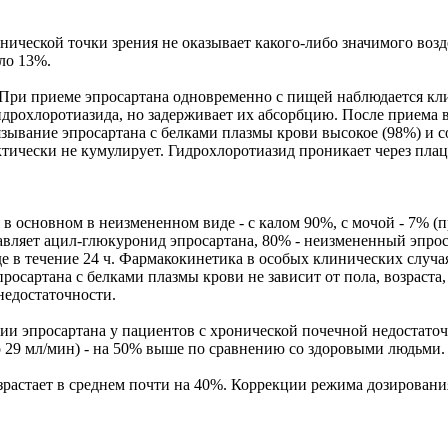
нической точки зрения не оказывает какого-либо значимого воз
ло 13%.
ь. При приеме эпросартана одновременно с пищей наблюдается к
дрохлоротиазида, но задерживает их абсорбцию. После приема 
Связывание эпросартана с белками плазмы крови высокое (98%) и 
актически не кумулирует. Гидрохлоротиазид проникает через пла
в основном в неизмененном виде - с калом 90%, с мочой - 7% (п
авляет ацил-глюкуронид эпросартана, 80% - неизмененный эпро
 в течение 24 ч. Фармакокинетика в особых клинических случая
росартана с белками плазмы крови не зависит от пола, возраста
недостаточности.
ии эпросартана у пациентов с хронической почечной недостаточ
 29 мл/мин) - на 50% выше по сравнению со здоровыми людьми.
растает в среднем почти на 40%. Коррекции режима дозирования