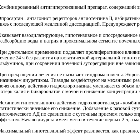
Комбинированный антигипертензивный препарат, содержащий эпро
Эпросартан - антагонист рецепторов ангиотензина II, избиратель
связь с последующей медленной диссоциацией. Предупреждает ра
Оказывает вазодилатирующее, гипотензивное и опосредованное 
реабсорбцию воды и натрия в проксимальном сегменте почечных 
При длительном применении подавляет пролиферативное влияние
течение 24 ч без развития ортостатической артериальной гипоте
альбуминов, при сохранении почечной ауторегуляции вне зависи
При прекращении лечения не вызывает синдрома отмены. Эпроса
тиазидным диуретиком. Тиазиды воздействуют на механизмы реаб
мочегонному действию гидрохлоротиазида уменьшается объем пла
потерь калия и бикарбонатов с мочой и снижение концентрации к
Механизм гипотензивного действия гидрохлоротиазида - комби
статистически значимое его снижение. Добавление к разовой сут
систолического АД по сравнению с суточным приемом только эп
эффектом. Начало диуреза имеет место в течение первых 2 ч, а ма
Максимальный гипотензивный эффект развивается, как правило, ч