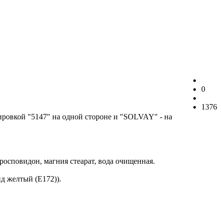
0
1376
ировкой "5147" на одной стороне и "SOLVAY" - на
осповидон, магния стеарат, вода очищенная.
ид желтый (Е172)).