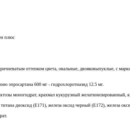
ен плюс
оричневатым оттенком цвета, овальные, двояковыпуклые, с марк
анию эпросартана 600 мг - гидрохлоротиазид 12.5 мг.
ктозы моногидрат, крахмал кукурузный желатинизированный, кр
 титана диоксид (Е171), железа оксид черный (Е172), железа окс
рат.