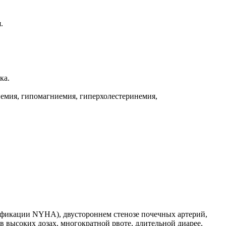
.
ка.
иемия, гипомагниемия, гиперхолестеринемия,
сификации NYHA), двустороннем стенозе почечных артерий,
 высоких дозах, многократной рвоте, длительной диарее,