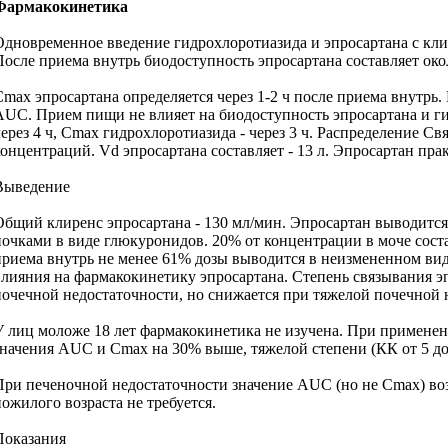
Фармакокинетика
Одновременное введение гидрохлоротиазида и эпросартана с кли
После приема внутрь биодоступность эпросартана составляет око
Cmax эпросартана определяется через 1-2 ч после приема внутр
AUC. Прием пищи не влияет на биодоступность эпросартана и ги
через 4 ч, Cmax гидрохлоротиазида - через 3 ч. Распределение 
концентраций. Vd эпросартана составляет - 13 л. Эпросартан пр
Выведение
Общий клиренс эпросартана - 130 мл/мин. Эпросартан выводится 
почками в виде глюкуронидов. 20% от концентрации в моче сост
приема внутрь не менее 61% дозы выводится в неизмененном виде
влияния на фармакокинетику эпросартана. Степень связывания эп
почечной недостаточности, но снижается при тяжелой почечной 
У лиц моложе 18 лет фармакокинетика не изучена. При применен
значения AUC и Сmax на 30% выше, тяжелой степени (КК от 5 до
При печеночной недостаточности значение AUC (но не Сmax) воз
пожилого возраста не требуется.
Показания