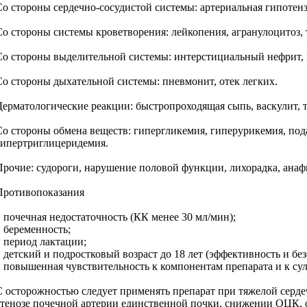
Со стороны сердечно-сосудистой системы: артериальная гипотенз
Со стороны системы кроветворения: лейкопения, агранулоцитоз, 
Со стороны выделительной системы: интерстициальный нефрит, 
Со стороны дыхательной системы: пневмонит, отек легких.
Дерматологические реакции: быстропроходящая сыпь, васкулит, 
Со стороны обмена веществ: гипергликемия, гиперурикемия, под
гипертриглицеридемия.
Прочие: судороги, нарушение половой функции, лихорадка, анаф
Противопоказания
* почечная недостаточность (КК менее 30 мл/мин);
* беременность;
* период лактации;
* детский и подростковый возраст до 18 лет (эффективность и бе
* повышенная чувствительность к компонентам препарата и к су
С осторожностью следует применять препарат при тяжелой серде
стенозе почечной артерии единственной почки, снижении ОЦК, о