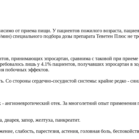
ависимо от приема пищи. У пациентов пожилого возраста, паци
/мин) специального подбора дозы препарата Теветен Плюс не тре
нтов, принимающих эпросартан, сравнима с таковой при приеме
ребовалось лишь у 4.1% пациентов, получавших эпросартан в хо
тия побочных эффектов.
ть. Со стороны сердечно-сосудистой системы: крайне редко - сн
ях - ангионевротический отек. За многолетний опыт применения
 диарея, запор, желтуха, панкреатит.
ие, слабость, парестезия, астения, головная боль, беспокойств