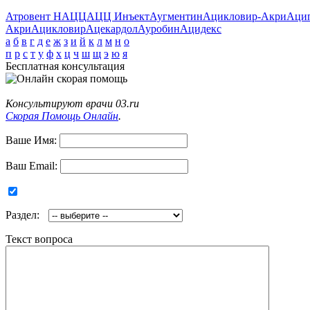
Атровент Н
АЦЦ
АЦЦ Инъект
Аугментин
Ацикловир-Акри
Аци
Акри
Ацикловир
Ацекардол
Ауробин
Ацидекс
а
б
в
г
д
е
ж
з
и
й
к
л
м
н
о
п
р
с
т
у
ф
х
ц
ч
ш
щ
э
ю
я
Бесплатная консультация
Консультируют врачи 03.ru
Скорая Помощь Онлайн
.
Ваше Имя:
Ваш Email:
Раздел:
Текст вопроса