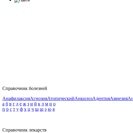
Справочник болезней
Анафилаксия
Агнозия
Атопический
Анкилоз
Адентия
Амнезия
Ан
а
б
в
г
д
е
ж
з
и
й
к
л
м
н
о
п
р
с
т
у
ф
х
ц
ч
ш
щ
э
ю
я
Справочник лекарств