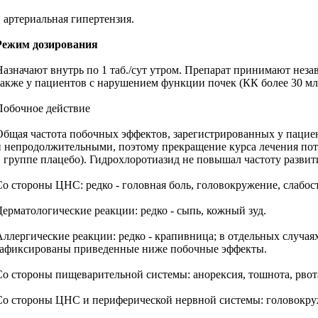
* артериальная гипертензия.
Режим дозирования
Назначают внутрь по 1 таб./сут утром. Препарат принимают нез
также у пациентов с нарушением функции почек (КК более 30 мл
Побочное действие
Общая частота побочных эффектов, зарегистрированных у пацие
и непродолжительными, поэтому прекращение курса лечения пот
в группе плацебо). Гидрохлоротиазид не повышал частоту разви
Со стороны ЦНС: редко - головная боль, головокружение, слабос
Дерматологические реакции: редко - сыпь, кожный зуд.
Аллергические реакции: редко - крапивница; в отдельных случа
зафиксированы приведенные ниже побочные эффекты.
Со стороны пищеварительной системы: анорексия, тошнота, рвота,
Со стороны ЦНС и периферической нервной системы: головокружен