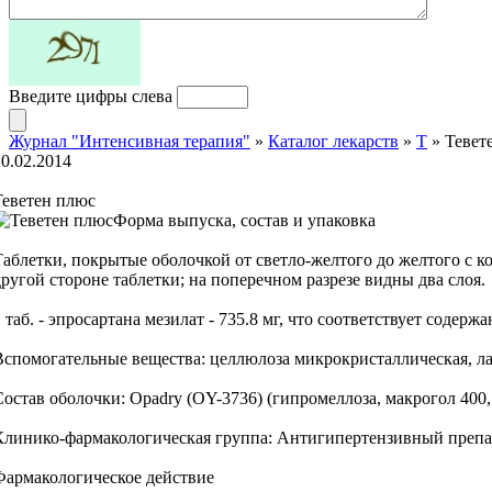
Введите цифры слева
Журнал "Интенсивная терапия"
»
Каталог лекарств
»
Т
» Тевет
20.02.2014
Теветен плюс
Форма выпуска, состав и упаковка
Таблетки, покрытые оболочкой от светло-желтого до желтого с к
другой стороне таблетки; на поперечном разрезе видны два слоя.
 таб. - эпросартана мезилат - 735.8 мг, что соответствует содерж
Вспомогательные вещества: целлюлоза микрокристаллическая, ла
Состав оболочки: Opadry (OY-3736) (гипромеллоза, макрогол 400,
Клинико-фармакологическая группа: Антигипертензивный препа
Фармакологическое действие