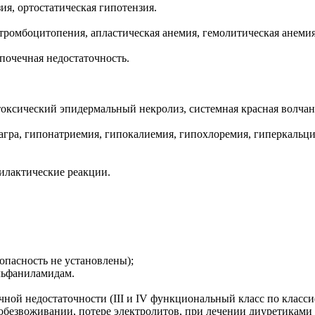
ия, ортостатическая гипотензия.
тромбоцитопения, апластическая анемия, гемолитическая анемия
почечная недостаточность.
токсический эпидермальный некролиз, системная красная волчан
агра, гипонатриемия, гипокалиемия, гипохлоремия, гиперкальц
илактические реакции.
зопасность не установлены);
льфаниламидам.
чной недостаточности (III и IV функциональный класс по клас
безвоживании, потере электролитов, при лечении диуретиками в