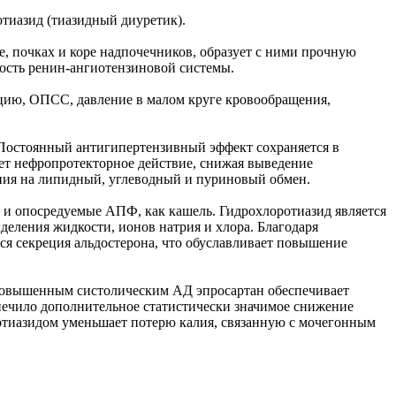
тиазид (тиазидный диуретик).
е, почках и коре надпочечников, образует с ними прочную
ность ренин-ангиотензиновой системы.
цию, ОПСС, давление в малом круге кровообращения,
 Постоянный антигипертензивный эффект сохраняется в
ает нефропротекторное действие, снижая выведение
яния на липидный, углеводный и пуриновый обмен.
 и опосредуемые АПФ, как кашель. Гидрохлоротиазид является
еления жидкости, ионов натрия и хлора. Благодаря
ся секреция альдостерона, что обуславливает повышение
повышенным систолическим АД эпросартан обеспечивает
еспечило дополнительное статистически значимое снижение
отиазидом уменьшает потерю калия, связанную с мочегонным