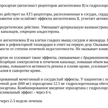
сартан (антагонист рецепторов ангиотензина II) и гидрохлоро
но действует на АТ1-рецепторы, расположенные в сосудах, сердц
звитие или ослабляет эффекты ангиотензина II, угнетает актив
диуретическое действие. Уменьшает артериальную вазоконстрик
канальцев, секрецию альдостерона.
 ангиотензина II на клетки гладких мышц сосудов и миокарда.
нзии и рефлекторной тахикардии в ответ на первую дозу. Оказыв
мости от степени почечной недостаточности. Не оказывает вли
ртан не усиливает такие эффекты, связываемые с брадикинином
сорбции электролитов в почечном канальце, повышая объем выд
змы, повышается активность ренина в плазме крови, усиливает
алия в сыворотке крови.
нированный мочегонный и сосудистый эффекты. У пациентов с 
очной дозе (600 мг) эпросартана 12.5 мг гидрохлоротиазида об
росартана. Комбинированное введение эпросартана с гидрохлор
ксимальный эффект - через 4 ч.
ерез 2-3 недели лечения.