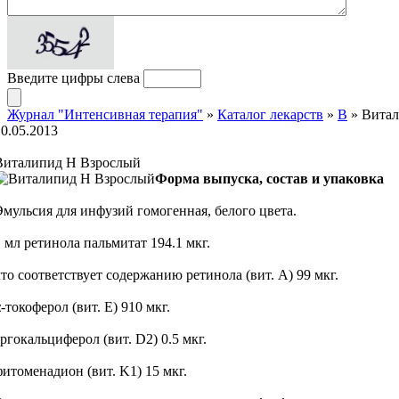
Введите цифры слева
Журнал "Интенсивная терапия"
»
Каталог лекарств
»
В
» Витал
10.05.2013
Виталипид Н Взрослый
Форма выпуска, состав и упаковка
Эмульсия для инфузий гомогенная, белого цвета.
1 мл ретинола пальмитат 194.1 мкг.
что соответствует содержанию ретинола (вит. А) 99 мкг.
-токоферол (вит. Е) 910 мкг.
эргокальциферол (вит. D2) 0.5 мкг.
фитоменадион (вит. K1) 15 мкг.