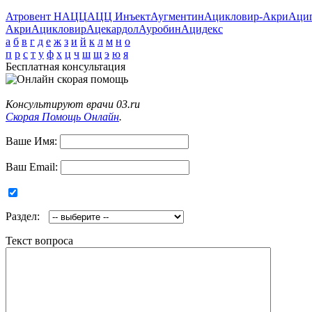
Атровент Н
АЦЦ
АЦЦ Инъект
Аугментин
Ацикловир-Акри
Аци
Акри
Ацикловир
Ацекардол
Ауробин
Ацидекс
а
б
в
г
д
е
ж
з
и
й
к
л
м
н
о
п
р
с
т
у
ф
х
ц
ч
ш
щ
э
ю
я
Бесплатная консультация
Консультируют врачи 03.ru
Скорая Помощь Онлайн
.
Ваше Имя:
Ваш Email:
Раздел:
Текст вопроса