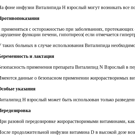
На фоне инфузии Виталипида Н взрослый могут возникать все п
Противопоказания
* применяться с осторожностью при заболеваниях, протекающих 
нарушение функции печени, гипотиреоз( если отмечается гиперт
У таких больных в случае использования Виталипида необходимо
Беременность и лактация
Безопасность применения препарата Виталипид N Взрослый в пер
Имеются данные о безопасном применении жирорастворимых ви
Особые указания
Виталипид Н взрослый может быть использован только разведен
Передозировка
При разовой передозировке жирорастворимыми витаминами, как п
После продолжительной инфузии витамина D в высокой дозе воз