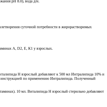
ания pH 8.0), вода д/и.
довлетворения суточной потребности в жирорастворимых
минах А, D2, Е, К1 у взрослых.
) Виталипида Н взрослый добавляют к 500 мл Интралипида 10% и
 с инструкцией по применению Интралипида. Полученный
таминах). 10 мл. Виталипида Н взрослый стерильно добавляют