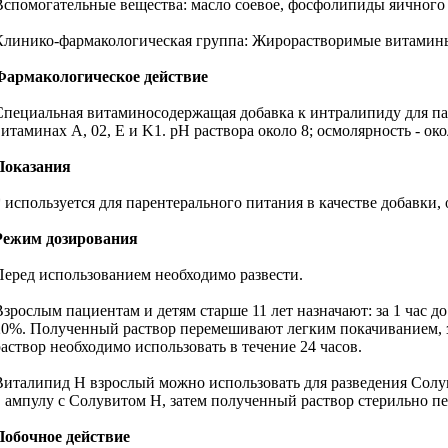
Вспомогательные вещества: масло соевое, фосфолипиды яичного ж
Клинико-фармакологическая группа: Жирорастворимые витамины 
Фармакологическое действие
Специальная витаминосодержащая добавка к интралипиду для пар
витаминах А, 02, Е и K1. рН раствора около 8; осмолярность - ок
Показания
* используется для парентерального питания в качестве добавки
Режим дозирования
Перед использованием необходимо развести.
Взрослым пациентам и детям старше 11 лет назначают: за 1 час 
20%. Полученный раствор перемешивают легким покачиванием, 
раствор необходимо использовать в течение 24 часов.
Виталипид Н взрослый можно использовать для разведения Солу
в ампулу с Солувитом Н, затем полученный раствор стерильно п
Побочное действие