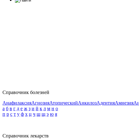
Справочник болезней
Анафилаксия
Агнозия
Атопический
Анкилоз
Адентия
Амнезия
Ан
а
б
в
г
д
е
ж
з
и
й
к
л
м
н
о
п
р
с
т
у
ф
х
ц
ч
ш
щ
э
ю
я
Справочник лекарств