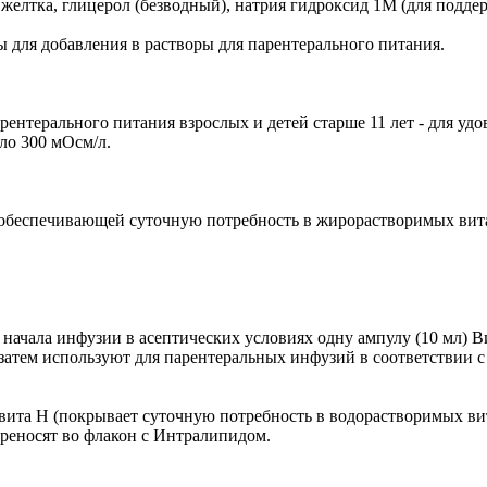
елтка, глицерол (безводный), натрия гидроксид 1M (для поддерж
для добавления в растворы для парентерального питания.
ентерального питания взрослых и детей старше 11 лет - для у
оло 300 мОсм/л.
, обеспечивающей суточную потребность в жирорастворимых вита
до начала инфузии в асептических условиях одну ампулу (10 мл
затем используют для парентеральных инфузий в соответствии
вита Н (покрывает суточную потребность в водорастворимых ви
ереносят во флакон с Интралипидом.