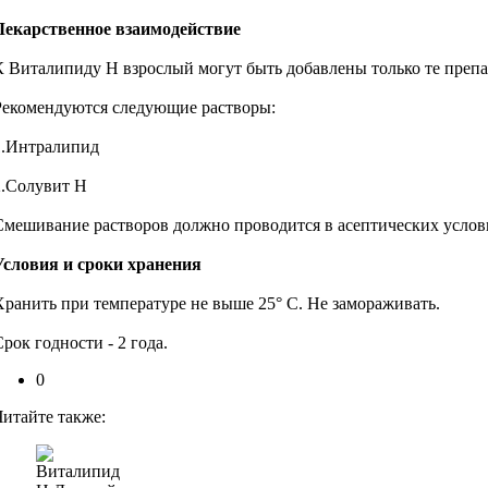
Лекарственное взаимодействие
К Виталипиду Н взрослый могут быть добавлены только те препа
Рекомендуются следующие растворы:
1.Интралипид
2.Солувит Н
Смешивание растворов должно проводится в асептических услов
Условия и сроки хранения
Хранить при температуре не выше 25° С. Не замораживать.
рок годности - 2 года.
0
Читайте также: