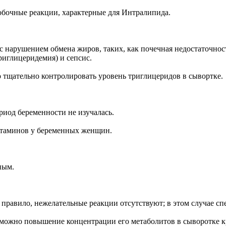
обочные реакции, характерные для Интралипида.
с нарушением обмена жиров, таких, как почечная недостаточнос
риглицеридемия) и сепсис.
 тщательно контролировать уровень триглицеридов в сывортке.
иод беременности не изучалась.
таминов у беременных женщин.
ным.
равило, нежелательные реакции отсутствуют; в этом случае спе
можно повышение концентрации его метаболитов в сыворотке кр