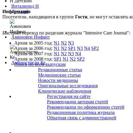
Виталипид Н
Информация
Детский
Посетители, находящиеся в группе
Гости
, не могут оставлять
Быстрый переход по разделам журнала "Intensive Care Journal":
Аминовен Инфант
Архив за 2005 год:
N1
N2
N3
Архив за 2006 год:
N1
N2
SP1
N3
N4
SP2
Архив за 2007 год:
N1
N2
N3
N4
Архив за 2008 год:
SP1
N1
N2
SP2
Аминострели Ке
Поиск по всем выпускам
Редакционные статьи
Медицинские статьи
Новости медицины
Оригинальные исследования
Клинические наблюдения
Регистрация на сайте
Рекомендации авторам статей
Рекомендации по оформлению статей
Редакционная политика журнала
Обратная связь с администрацией