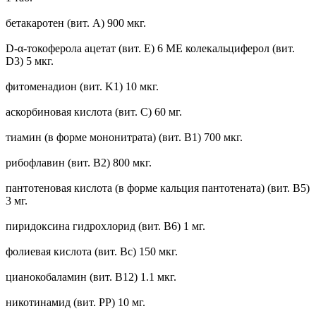
бетакаротен (вит. А) 900 мкг.
D-α-токоферола ацетат (вит. Е) 6 МЕ колекальциферол (вит.
D3) 5 мкг.
фитоменадион (вит. K1) 10 мкг.
аскорбиновая кислота (вит. С) 60 мг.
тиамин (в форме мононитрата) (вит. В1) 700 мкг.
рибофлавин (вит. B2) 800 мкг.
пантотеновая кислота (в форме кальция пантотената) (вит. В5)
3 мг.
пиридоксина гидрохлорид (вит. B6) 1 мг.
фолиевая кислота (вит. Bc) 150 мкг.
цианокобаламин (вит. B12) 1.1 мкг.
никотинамид (вит. PP) 10 мг.