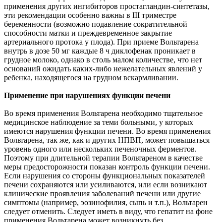
применения других ингибиторов простагландин-синтетазы,
эти рекомендации особенно важны в III триместре
беременности (возможно подавление сократительной
способности матки и преждевременное закрытие
артериального протока у плода). При приеме Вольтарена
внутрь в дозе 50 мг каждые 8 ч диклофенак проникает в
грудное молоко, однако в столь малом количестве, что нет
оснований ожидать каких-либо нежелательных явлений у
ребенка, находящегося на грудном вскармливании.
Применение при нарушениях функции печени
Во время применения Вольтарена необходимо тщательное
медицинское наблюдение за теми больными, у которых
имеются нарушения функции печени. Во время применения
Вольтарена, так же, как и других НПВП, может повышаться
уровень одного или нескольких печеночных ферментов.
Поэтому при длительной терапии Вольтареном в качестве
меры предосторожности показан контроль функции печени.
Если нарушения со стороны функциональных показателей
печени сохраняются или усиливаются, или если возникают
клинические проявления заболеваний печени или другие
симптомы (например, эозинофилия, сыпь и т.п.), Вольтарен
следует отменить. Следует иметь в виду, что гепатит на фоне
применения Вольтарена может возникнуть без