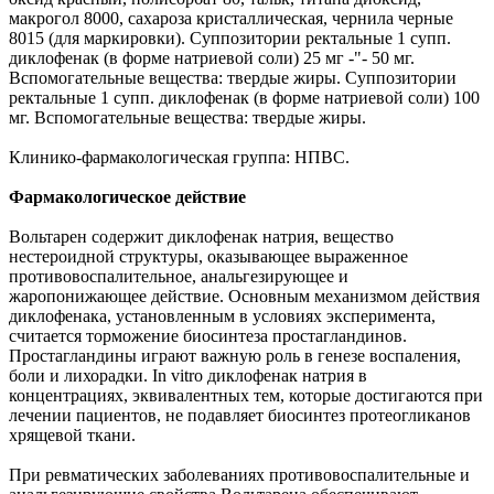
макрогол 8000, сахароза кристаллическая, чернила черные
8015 (для маркировки). Суппозитории ректальные 1 супп.
диклофенак (в форме натриевой соли) 25 мг -"- 50 мг.
Вспомогательные вещества: твердые жиры. Суппозитории
ректальные 1 супп. диклофенак (в форме натриевой соли) 100
мг. Вспомогательные вещества: твердые жиры.
Клинико-фармакологическая группа: НПВС.
Фармакологическое действие
Вольтарен содержит диклофенак натрия, вещество
нестероидной структуры, оказывающее выраженное
противовоспалительное, анальгезирующее и
жаропонижающее действие. Основным механизмом действия
диклофенака, установленным в условиях эксперимента,
считается торможение биосинтеза простагландинов.
Простагландины играют важную роль в генезе воспаления,
боли и лихорадки. In vitro диклофенак натрия в
концентрациях, эквивалентных тем, которые достигаются при
лечении пациентов, не подавляет биосинтез протеогликанов
хрящевой ткани.
При ревматических заболеваниях противовоспалительные и