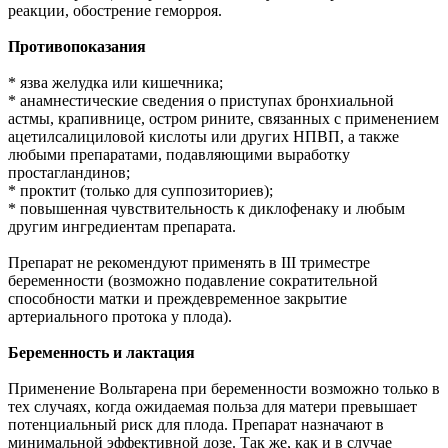
реакции, обострение геморроя.
Противопоказания
* язва желудка или кишечника;
* анамнестические сведения о приступах бронхиальной
астмы, крапивнице, остром рините, связанных с применением
ацетилсалициловой кислоты или других НПВП, а также
любыми препаратами, подавляющими выработку
простагландинов;
* проктит (только для суппозиториев);
* повышенная чувствительность к диклофенаку и любым
другим ингредиентам препарата.
Препарат не рекомендуют применять в III триместре
беременности (возможно подавление сократительной
способности матки и преждевременное закрытие
артериального протока у плода).
Беременность и лактация
Применение Вольтарена при беременности возможно только в
тех случаях, когда ожидаемая польза для матери превышает
потенциальный риск для плода. Препарат назначают в
минимальной эффективной дозе. Так же, как и в случае