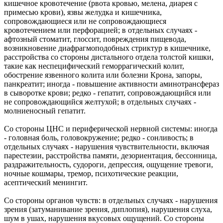
кишечное кровотечение (рвота кровью, мелена, диарея с
примесью крови), язвы желудка и кишечника,
сопровождающиеся или не сопровождающиеся
кровотечением или перфорацией; в отдельных случаях -
афтозный стоматит, глоссит, повреждения пищевода,
возникновение диафрагмоподобных стриктур в кишечнике,
расстройства со стороны дистального отдела толстой кишки,
такие как неспецифический геморрагический колит,
обострение язвенного колита или болезни Крона, запоры,
панкреатит; иногда - повышение активности аминотрансфераз
в сыворотке крови; редко - гепатит, сопровождающийся или
не сопровождающийся желтухой; в отдельных случаях -
молниеносный гепатит.
Со стороны ЦНС и периферической нервной системы: иногда
- головная боль, головокружение; редко - сонливость; в
отдельных случаях - нарушения чувствительности, включая
парестезии, расстройства памяти, дезориентация, бессонница,
раздражительность, судороги, депрессия, ощущение тревоги,
ночные кошмары, тремор, психотические реакции,
асептический менингит.
Со стороны органов чувств: в отдельных случаях - нарушения
зрения (затуманивание зрения, диплопия), нарушения слуха,
шум в ушах, нарушения вкусовых ощущений. Со стороны