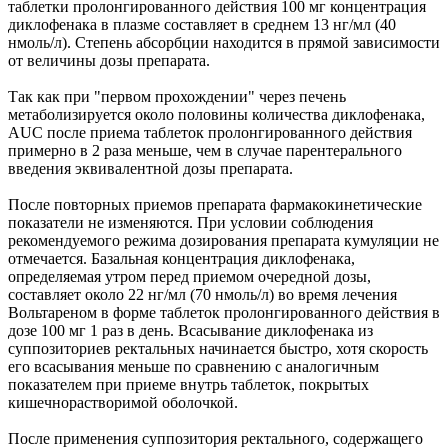
таблетки пролонгированного действия 100 мг концентрация
диклофенака в плазме составляет в среднем 13 нг/мл (40
нмоль/л). Степень абсорбции находится в прямой зависимости
от величины дозы препарата.
Так как при "первом прохождении" через печень
метаболизируется около половины количества диклофенака,
AUC после приема таблеток пролонгированного действия
примерно в 2 раза меньше, чем в случае парентерального
введения эквивалентной дозы препарата.
После повторных приемов препарата фармакокинетические
показатели не изменяются. При условии соблюдения
рекомендуемого режима дозирования препарата кумуляции не
отмечается. Базальная концентрация диклофенака,
определяемая утром перед приемом очередной дозы,
составляет около 22 нг/мл (70 нмоль/л) во время лечения
Вольтареном в форме таблеток пролонгированного действия в
дозе 100 мг 1 раз в день. Всасывание диклофенака из
суппозиториев ректальных начинается быстро, хотя скорость
его всасывания меньше по сравнению с аналогичным
показателем при приеме внутрь таблеток, покрытых
кишечнорастворимой оболочкой.
После применения суппозитория ректального, содержащего