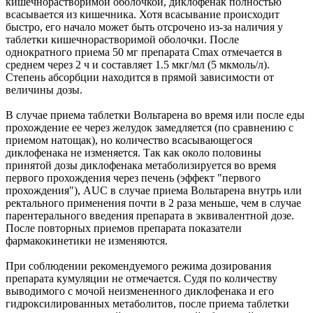
кишечнорастворимой оболочкой, диклофенак полностью
всасывается из кишечника. Хотя всасывание происходит
быстро, его начало может быть отсрочено из-за наличия у
таблетки кишечнорастворимой оболочки. После
однократного приема 50 мг препарата Cmax отмечается в
среднем через 2 ч и составляет 1.5 мкг/мл (5 мкмоль/л).
Степень абсорбции находится в прямой зависимости от
величины дозы.
В случае приема таблетки Вольтарена во время или после еды
прохождение ее через желудок замедляется (по сравнению с
приемом натощак), но количество всасывающегося
диклофенака не изменяется. Так как около половины
принятой дозы диклофенака метаболизируется во время
первого прохождения через печень (эффект "первого
прохождения"), AUC в случае приема Вольтарена внутрь или
ректального применения почти в 2 раза меньше, чем в случае
парентерального введения препарата в эквивалентной дозе.
После повторных приемов препарата показатели
фармакокинетики не изменяются.
При соблюдении рекомендуемого режима дозирования
препарата кумуляции не отмечается. Судя по количеству
выводимого с мочой неизмененного диклофенака и его
гидроксилированных метаболитов, после приема таблетки