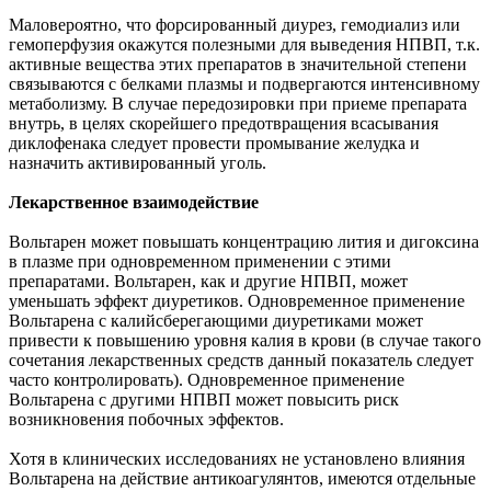
Маловероятно, что форсированный диурез, гемодиализ или
гемоперфузия окажутся полезными для выведения НПВП, т.к.
активные вещества этих препаратов в значительной степени
связываются с белками плазмы и подвергаются интенсивному
метаболизму. В случае передозировки при приеме препарата
внутрь, в целях скорейшего предотвращения всасывания
диклофенака следует провести промывание желудка и
назначить активированный уголь.
Лекарственное взаимодействие
Вольтарен может повышать концентрацию лития и дигоксина
в плазме при одновременном применении с этими
препаратами. Вольтарен, как и другие НПВП, может
уменьшать эффект диуретиков. Одновременное применение
Вольтарена с калийсберегающими диуретиками может
привести к повышению уровня калия в крови (в случае такого
сочетания лекарственных средств данный показатель следует
часто контролировать). Одновременное применение
Вольтарена с другими НПВП может повысить риск
возникновения побочных эффектов.
Хотя в клинических исследованиях не установлено влияния
Вольтарена на действие антикоагулянтов, имеются отдельные