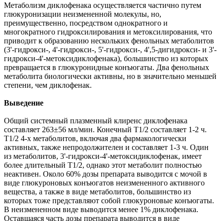
Метаболизм диклофенака осуществляется частично путем
глюкуронизации неизмененной молекулы, но,
преимущественно, посредством однократного и
многократного гидроксилирования и метоксилирования, что
приводит к образованию нескольких фенольных метаболитов
(3'-гидрокси-, 4'-гидрокси-, 5'-гидрокси-, 4',5-дигидрокси- и 3'-
гидрокси-4'-метоксидиклофенака), большинство из которых
превращается в глюкуронидные конъюгаты. Два фенольных
метаболита биологически активны, но в значительно меньшей
степени, чем диклофенак.
Выведение
Общий системный плазменный клиренс диклофенака
составляет 263±56 мл/мин. Конечный T1/2 составляет 1-2 ч.
T1/2 4-х метаболитов, включая два фармакологически
активных, также непродолжителен и составляет 1-3 ч. Один
из метаболитов, 3'-гидрокси-4'-метоксидиклофенак, имеет
более длительный T1/2, однако этот метаболит полностью
неактивен. Около 60% дозы препарата выводится с мочой в
виде глюкуроновых конъюгатов неизмененного активного
вещества, а также в виде метаболитов, большинство из
которых тоже представляют собой глюкуроновые конъюгаты.
В неизмененном виде выводится менее 1% диклофенака.
Оставшаяся часть дозы препарата выводится в виде