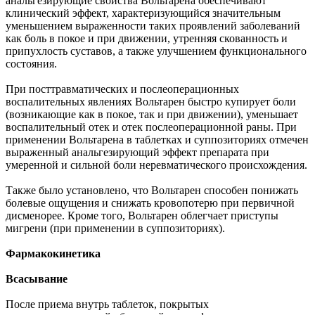
анальгезирующие свойства Вольтарена обеспечивают
клинический эффект, характеризующийся значительным
уменьшением выраженности таких проявлений заболеваний
как боль в покое и при движении, утренняя скованность и
припухлость суставов, а также улучшением функционального
состояния.
При посттравматических и послеоперационных
воспалительных явлениях Вольтарен быстро купирует боли
(возникающие как в покое, так и при движении), уменьшает
воспалительный отек и отек послеоперационной раны. При
применении Вольтарена в таблетках и суппозиториях отмечен
выраженный анальгезирующий эффект препарата при
умеренной и сильной боли неревматического происхождения.
Также было установлено, что Вольтарен способен понижать
болевые ощущения и снижать кровопотерю при первичной
дисменорее. Кроме того, Вольтарен облегчает приступы
мигрени (при применении в суппозиториях).
Фармакокинетика
Всасывание
После приема внутрь таблеток, покрытых