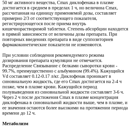
50 мг активного вещества, Cmax диклофенака в плазме
достигается в среднем в пределах 1 ч, но величина Cmax,
рассчитанная на единицу применяемой дозы, составляет
примерно 2/3 от соответствующего показателя,
регистрирующегося после приема внутрь
кишечнорастворимой таблетки. Степень абсорбции находится
в прямой зависимости от величины дозы препарата. При
повторных введениях препарата в виде суппозиториев
фармакокинетические показатели не изменяются.
При условии соблюдения рекомендуемого режима
дозирования препарата кумуляции не отмечается.
Распределение Связывание с белками сыворотки крови -
99.7%, преимущественно с альбумином (99.4%). Кажущийся
Vd составляет 0.12-0.17 л/кг. Диклофенак проникает в
синовиальную жидкость, где его Cmax достигается на 2-4 ч
позже, чем в плазме крови. Кажущийся период
полувыведения из синовиальной жидкости составляет 3-6 ч.
Через 2 ч после достижения Cmax в плазме концентрация
диклофенака в синовиальной жидкости выше, чем в плазме, и
ее значения остаются более высокими на протяжении периода
времени до 12 ч.
Метаболизм