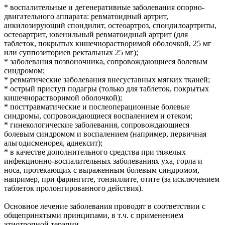
* воспалительные и дегенеративные заболевания опорно-
двигательного аппарата: ревматоидный артрит,
анкилозирующий спондилит, остеоартроз, спондилоартриты,
остеоартрит, ювенильный ревматоидный артрит (для
таблеток, покрытых кишечнорастворимой оболочкой, 25 мг
или суппозиториев ректальных 25 мг);
* заболевания позвоночника, сопровождающиеся болевым
синдромом;
* ревматические заболевания внесуставных мягких тканей;
* острый приступ подагры (только для таблеток, покрытых
кишечнорастворимой оболочкой);
* посттравматические и послеоперационные болевые
синдромы, сопровождающиеся воспалением и отеком;
* гинекологические заболевания, сопровождающиеся
болевым синдромом и воспалением (например, первичная
альгодисменорея, аднексит);
* в качестве дополнительного средства при тяжелых
инфекционно-воспалительных заболеваниях уха, горла и
носа, протекающих с выраженным болевым синдромом,
например, при фарингите, тонзиллите, отите (за исключением
таблеток пролонгированного действия).
Основное лечение заболевания проводят в соответствии с
общепринятыми принципами, в т.ч. с применением
этиотропной терапии.