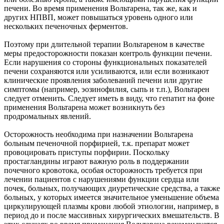
печени. Во время применения Вольтарена, так же, как и
других НПВП, может повышаться уровень одного или
нескольких печеночных ферментов.
Поэтому при длительной терапии Вольтареном в качестве
меры предосторожности показан контроль функции печени.
Если нарушения со стороны функциональных показателей
печени сохраняются или усиливаются, или если возникают
клинические проявления заболеваний печени или другие
симптомы (например, эозинофилия, сыпь и т.п.), Вольтарен
следует отменить. Следует иметь в виду, что гепатит на фоне
применения Вольтарена может возникнуть без
продромальных явлений.
Осторожность необходима при назначении Вольтарена
больным печеночной порфирией, т.к. препарат может
провоцировать приступы порфирии. Поскольку
простагландины играют важную роль в поддержании
почечного кровотока, особая осторожность требуется при
лечении пациентов с нарушениями функции сердца или
почек, больных, получающих диуретические средства, а также
больных, у которых имеется значительное уменьшение объема
циркулирующей плазмы крови любой этиологии, например, в
период до и после массивных хирургических вмешательств. В