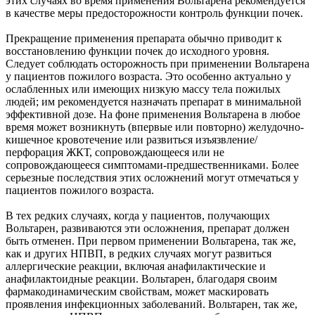
этих случаях во время применения Вольтарена рекомендуется
в качестве меры предосторожности контроль функции почек.
Прекращение применения препарата обычно приводит к
восстановлению функции почек до исходного уровня.
Следует соблюдать осторожность при применении Вольтарена
у пациентов пожилого возраста. Это особенно актуально у
ослабленных или имеющих низкую массу тела пожилых
людей; им рекомендуется назначать препарат в минимальной
эффективной дозе. На фоне применения Вольтарена в любое
время может возникнуть (впервые или повторно) желудочно-
кишечное кровотечение или развиться изъязвление/
перфорация ЖКТ, сопровождающееся или не
сопровождающееся симптомами-предшественниками. Более
серьезные последствия этих осложнений могут отмечаться у
пациентов пожилого возраста.
В тех редких случаях, когда у пациентов, получающих
Вольтарен, развиваются эти осложнения, препарат должен
быть отменен. При первом применении Вольтарена, так же,
как и других НПВП, в редких случаях могут развиться
аллергические реакции, включая анафилактические и
анафилактоидные реакции. Вольтарен, благодаря своим
фармакодинамическим свойствам, может маскировать
проявления инфекционных заболеваний. Вольтарен, так же,