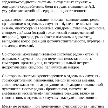
сердечно-сосудистой системы: в отдельных случаях –
ощущение сердцебиения, боли в груди, повышение АД,
усугубление застойной сердечной недостаточности.
Дерматологические реакции: иногда - кожные сыпи; редко -
крапивница; в отдельных случаях – буллезные высыпания,
экзема, многоформная эритема, синдром Стивенса-Джонсона,
синдром Лайелла (острый токсический эпидермальный
некролиз), эритродермия (эксфолиативный дерматит),
выпадение волос, реакции фоточувствительности, пурпура (в
т.ч. аллергическая).
Со стороны мочевыделительной системы: редко - отеки; в
отдельных случаях - острая почечная недостаточность,
гематурия, протеинурия, интерстициальный нефрит,
нефротический синдром, папиллярный некроз.
Со стороны системы кроветворения: в отдельных случаях -
тромбоцитопения, лейкопения, гемолитическая анемия,
апластическая анемия, агранулоцитоз. Реакции повышенной
чувствительности: редко - бронхоспазм, системные
анафилактические/анафилактоидные реакции, включая
гипотензию; в отдельных случаях - васкулит, пневмонит.
Местные реакции: при применении суппозиториев - местные