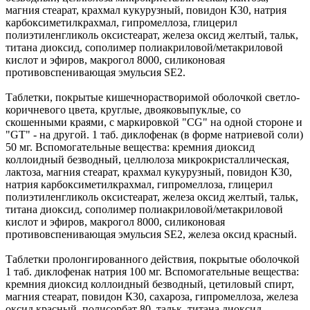
магния стеарат, крахмал кукурузный, повидон К30, натрия
карбоксиметилкрахмал, гипромеллоза, глицерил
полиэтиленгликоль оксистеарат, железа оксид желтый, тальк,
титана диоксид, сополимер полиакриловой/метакриловой
кислот и эфиров, макрогол 8000, силиконовая
противовспенивающая эмульсия SE2.
Таблетки, покрытые кишечнорастворимой оболочкой светло-
коричневого цвета, круглые, двояковыпуклые, со
скошенными краями, с маркировкой "CG" на одной стороне и
"GT" - на другой. 1 таб. диклофенак (в форме натриевой соли)
50 мг. Вспомогательные вещества: кремния диоксид
коллоидный безводный, целлюлоза микрокристаллическая,
лактоза, магния стеарат, крахмал кукурузный, повидон К30,
натрия карбоксиметилкрахмал, гипромеллоза, глицерил
полиэтиленгликоль оксистеарат, железа оксид желтый, тальк,
титана диоксид, сополимер полиакриловой/метакриловой
кислот и эфиров, макрогол 8000, силиконовая
противовспенивающая эмульсия SE2, железа оксид красный.
Таблетки пролонгированного действия, покрытые оболочкой
1 таб. диклофенак натрия 100 мг. Вспомогательные вещества:
кремния диоксид коллоидный безводный, цетиловый спирт,
магния стеарат, повидон К30, сахароза, гипромеллоза, железа
оксид красный, полисорбат 80, тальк, титана диоксид,