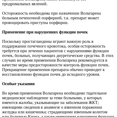
продромальных явлений.
Осторожность необходима при назначении Вольтарена
больным печеночной порфирией, т.к. препарат может
провоцировать приступы порфирии.
Применение при нарушениях функции почек
Поскольку простагландины играют важную роль в
поддержании почечного кровотока, особая осторожность
требуется при лечении пациентов с нарушениями функции
почек, больных, получающих диуретические средства. В этих
случаях во время применения Вольтарена рекомендуется в
качестве меры предосторожности контроль функции почек.
Прекращение применения препарата обычно приводит к
восстановлению функции почек до исходного уровня.
Особые указания
Во время применения Вольтарена необходимо тщательное
медицинское наблюдение за теми больными, у которых
имеются жалобы, указывающие на заболевания ЖКТ;
имеющими сведения в анамнезе о язвенном поражении
желудка или кишечника; страдающими язвенным колитом
или болезнью Крона, а также имеющими нарушения функции