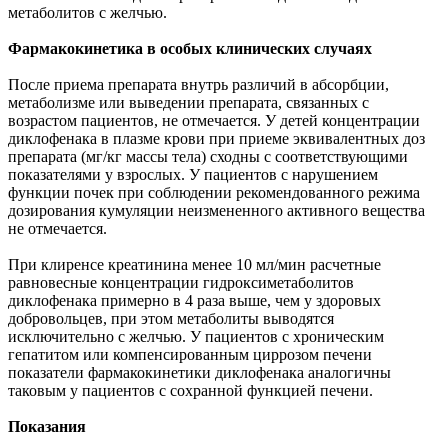
метаболитов с желчью.
Фармакокинетика в особых клинических случаях
После приема препарата внутрь различий в абсорбции,
метаболизме или выведении препарата, связанных с
возрастом пациентов, не отмечается. У детей концентрации
диклофенака в плазме крови при приеме эквивалентных доз
препарата (мг/кг массы тела) сходны с соответствующими
показателями у взрослых. У пациентов с нарушением
функции почек при соблюдении рекомендованного режима
дозирования кумуляции неизмененного активного вещества
не отмечается.
При клиренсе креатинина менее 10 мл/мин расчетные
равновесные концентрации гидроксиметаболитов
диклофенака примерно в 4 раза выше, чем у здоровых
добровольцев, при этом метаболиты выводятся
исключительно с желчью. У пациентов с хроническим
гепатитом или компенсированным циррозом печени
показатели фармакокинетики диклофенака аналогичны
таковым у пациентов с сохранной функцией печени.
Показания