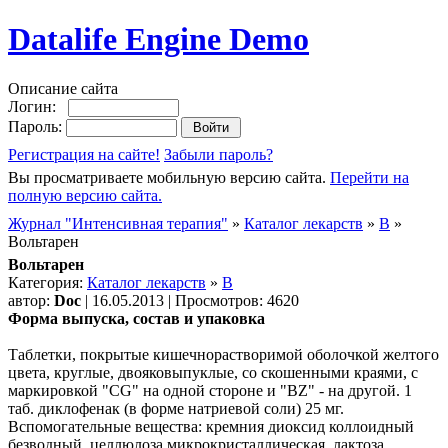
Datalife Engine Demo
Описание сайта
Логин:
Пароль:
Регистрация на сайте!
Забыли пароль?
Вы просматриваете мобильную версию сайта.
Перейти на
полную версию сайта.
Журнал "Интенсивная терапия"
»
Каталог лекарств
»
В
»
Вольтарен
Вольтарен
Категория:
Каталог лекарств
»
В
автор:
Doc
| 16.05.2013 | Просмотров: 4620
Форма выпуска, состав и упаковка
Таблетки, покрытые кишечнорастворимой оболочкой желтого
цвета, круглые, двояковыпуклые, со скошенными краями, с
маркировкой "CG" на одной стороне и "BZ" - на другой. 1
таб. диклофенак (в форме натриевой соли) 25 мг.
Вспомогательные вещества: кремния диоксид коллоидный
безводный, целлюлоза микрокристаллическая, лактоза,