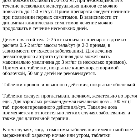
доза должна составлять 50-100 мг; при необходимости в
течение нескольких менструальных циклов ее можно
повысить до 150 мг/сут. Прием препарата следует начинать
при появлении первых симптомов. В зависимости от
динамики клинических симптомов лечение можно
продолжать в течение нескольких дней.
Детям с массой тела ≥ 25 кг назначают препарат в дозе из
расчета 0.5-2 мг/кг массы тела/сут (в 2-3 приема, в
зависимости от тяжести заболевания). Для лечения
ревматоидного артрита суточная доза может быть
максимально увеличена до 3 мг/кг (в несколько приемов).
Применять таблетки, покрытые кишечнорастворимой
оболочкой, 50 мг у детей не рекомендуется.
Таблетки пролонгированного действия, покрытые оболочкой
Таблетки следует проглатывать целиком, желательно во время
еды. Для взрослых рекомендуемая начальная доза - 100 мг (1
таб. пролонгированного действия)/сут. Такая же доза
применяется в относительно легких случаях заболевания, а
также для длительной терапии.
В тех случаях, когда симптомы заболевания имеют наиболее
выраженный характер ночью или утром, таблетки