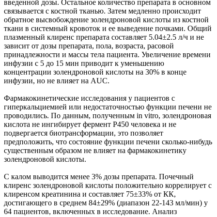
введенной дозы. Остальное количество препарата в основном
связывается с костной тканью. Затем медленно происходит
обратное высвобождение золендроновой кислоты из костной
ткани в системный кровоток и ее выведение почками. Общий
плазменный клиренс препарата составляет 5.04±2.5 л/ч и не
зависит от дозы препарата, пола, возраста, расовой
принадлежности и массы тела пациента. Увеличение времени
инфузии с 5 до 15 мин приводит к уменьшению
концентрации золендроновой кислоты на 30% в конце
инфузии, но не влияет на AUC.
Фармакокинетические исследования у пациентов с
гиперкальциемией или недостаточностью функции печени не
проводились. По данным, полученным in vitro, золендроновая
кислота не ингибирует фермент P450 человека и не
подвергается биотрансформации, это позволяет
предположить, что состояние функции печени сколько-нибудь
существенным образом не влияет на фармакокинетику
золендроновой кислоты.
С калом выводится менее 3% дозы препарата. Почечный
клиренс золендроновой кислоты положительно коррелирует с
клиренсом креатинина и составляет 75±33% от КК,
достигающего в среднем 84±29% (диапазон 22-143 мл/мин) у
64 пациентов, включенных в исследование. Анализ