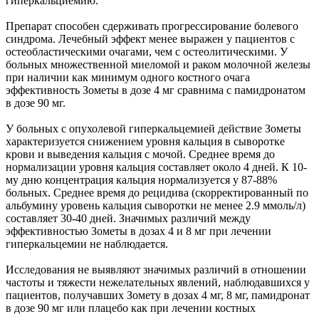
гиперкальциемию.
Препарат способен сдерживать прогрессирование болевого
синдрома. Лечебный эффект менее выражен у пациентов с
остеобластическими очагами, чем с остеолитическими. У
больных множественной миеломой и раком молочной железы
при наличии как минимум одного костного очага
эффективность Зометы в дозе 4 мг сравнима с памидронатом
в дозе 90 мг.
У больных с опухолевой гиперкальцемией действие Зометы
характеризуется снижением уровня кальция в сыворотке
крови и выведения кальция с мочой. Среднее время до
нормализации уровня кальция составляет около 4 дней. К 10-
му дню концентрация кальция нормализуется у 87-88%
больных. Среднее время до рецидива (скорректированный по
альбумину уровень кальция сыворотки не менее 2.9 ммоль/л)
составляет 30-40 дней. Значимых различий между
эффективностью Зометы в дозах 4 и 8 мг при лечении
гиперкальцемии не наблюдается.
Исследования не выявляют значимых различий в отношении
частоты и тяжести нежелательных явлений, наблюдавшихся у
пациентов, получавших Зомету в дозах 4 мг, 8 мг, памидронат
в дозе 90 мг или плацебо как при лечении костных