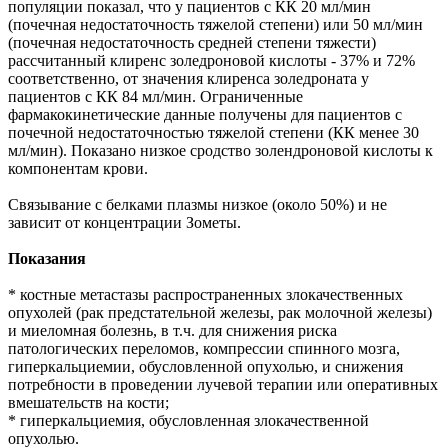
популяции показал, что у пациентов с КК 20 мл/мин
(почечная недостаточность тяжелой степени) или 50 мл/мин
(почечная недостаточность средней степени тяжести)
рассчитанный клиренс золедроновой кислоты - 37% и 72%
соответственно, от значения клиренса золедроната у
пациентов с КК 84 мл/мин. Ограниченные
фармакокинетические данные получены для пациентов с
почечной недостаточностью тяжелой степени (КК менее 30
мл/мин). Показано низкое сродство золендроновой кислоты к
компонентам крови.
Связывание с белками плазмы низкое (около 50%) и не
зависит от концентрации Зометы.
Показания
* костные метастазы распространенных злокачественных
опухолей (рак предстательной железы, рак молочной железы)
и миеломная болезнь, в т.ч. для снижения риска
патологических переломов, компрессии спинного мозга,
гиперкальциемии, обусловленной опухолью, и снижения
потребности в проведении лучевой терапии или оперативных
вмешательств на кости;
* гиперкальциемия, обусловленная злокачественной
опухолью.