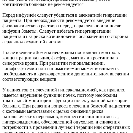
контингента больных не рекомендуется.
Перед инфузией следует убедиться в адекватной гидратации
пациента. При необходимости рекомендуется введение
физиологического раствора перед, параллельно или после
инфузии Зометы. Следует избегать гипергидратации
пациента из-за риска возникновения осложнений со стороны
сердечно-сосудистой системы.
После введения Зометы необходим постоянный контроль
концентрации кальция, фосфора, магния и креатинина в
сыворотке крови. При развитии гипокальциемии,
гипофосфатемии или гипомагниемии может возникнуть
необходимость в кратковременном дополнительном введении
соответствующих веществ.
У пациентов с нелеченной гиперкальциемией, как правило,
имеется нарушение функции почек, поэтому необходим
тщательный мониторинг функции почек у данной категории
больных. При решении вопроса о лечении Зометой пациентов
с костными метастазами с целью снижения риска
патологических переломов, компрессии спинного мозга,
гиперкальциемии, обусловленной опухолью, и снижения
потребности в проведении лучевой терапии или оперативных
вмешательств на кости, следует принимать во внимание, что