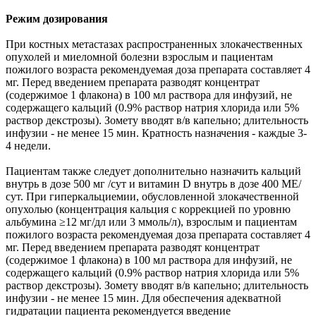
Режим дозирования
При костных метастазах распространенных злокачественных
опухолей и миеломной болезни взрослым и пациентам
пожилого возраста рекомендуемая доза препарата составляет 4
мг. Перед введением препарата разводят концентрат
(содержимое 1 флакона) в 100 мл раствора для инфузий, не
содержащего кальций (0.9% раствор натрия хлорида или 5%
раствор декстрозы). Зомету вводят в/в капельно; длительность
инфузии - не менее 15 мин. Кратность назначения - каждые 3-
4 недели.
Пациентам также следует дополнительно назначить кальций
внутрь в дозе 500 мг /сут и витамин D внутрь в дозе 400 МЕ/
сут. При гиперкальциемии, обусловленной злокачественной
опухолью (концентрация кальция с коррекцией по уровню
альбумина ≥12 мг/дл или 3 ммоль/л), взрослым и пациентам
пожилого возраста рекомендуемая доза препарата составляет 4
мг. Перед введением препарата разводят концентрат
(содержимое 1 флакона) в 100 мл раствора для инфузий, не
содержащего кальций (0.9% раствор натрия хлорида или 5%
раствор декстрозы). Зомету вводят в/в капельно; длительность
инфузии - не менее 15 мин. Для обеспечения адекватной
гидратации пациента рекомендуется введение