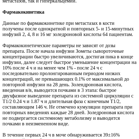
метастазов, так и гиперкальцемии.
Фармакокинетика
Данные по фармакокинетике при метастазах в кости
получены после однократной и повторных 5- и 15-минутных
инфузий 2, 4, 8 и 16 мг золедроновой кислоты 64 пациентам.
Фармакокинетические параметры не зависят от дозы
препарата. После начала инфузии Зометы сывороточные
концентрации быстро увеличиваются, достигая пика в конце
инфузии, далее следует быстрое уменьшение концентрации на
10% после 4 ч и на менее чем 1% - после 24 ч с
последовательно пролонгированным периодом низких
концентраций, не превышающих 0.1% от максимальной до
повторной инфузии на 28 день. Золендроновая кислота,
введенная в/в, выводится почками в 3 этапа: быстрое
двухфазное выведение препарата из системной циркуляции с
T1/2 0.24 ч и 1.87 ч и длительная фаза с конечным T1/2,
составляющим 146 ч. Не отмечено кумуляции препарата при
повторных введениях каждые 28 дней. Золедроновая кислота
не подвергается системному метаболизму и выводится
почками в неизмененном виде.
В течение первых 24 ч в моче обнаруживается 39±16%