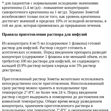
* для пациентов с нормальными исходными значениями
креатинина (1.4 мг/дл) - повышение концентрации
сывороточного креатинина на 1 мг/дл. Терапию Зометой
возобновляют только после того, как уровень креатинина
достигает значений в пределах 10% от исходной величины, в
той же дозе, которая применялась до прерывания лечения.
Правила приготовления раствора для инфузий
Из концентрата 4 мг/5 мл (содержимое 1 флакона) готовят
раствор для инфузий. Раствор следует готовить в
асептических условиях. Перед введением препарата разводят
концентрат (содержимое 1 флакона или меньший объем, если
требуется) 100 мл раствора для инфузий, не содержащего
кальций (0.9% раствор натрия хлорида или 5% раствор
декстрозы).
Приготовленный раствор Зометы желательно использовать
непосредственно после приготовления. Неиспользованный
сразу раствор можно хранить в холодильнике при
температуре 2°-8°С не более чем 24 ч. Перед введением
раствор следует выдержать в помещении до достижения им
комнатной температуры. Общее время между разведением
концентрата, хранением приготовленного раствора в
холодильнике при температуре 2°-8°С и окончанием введения