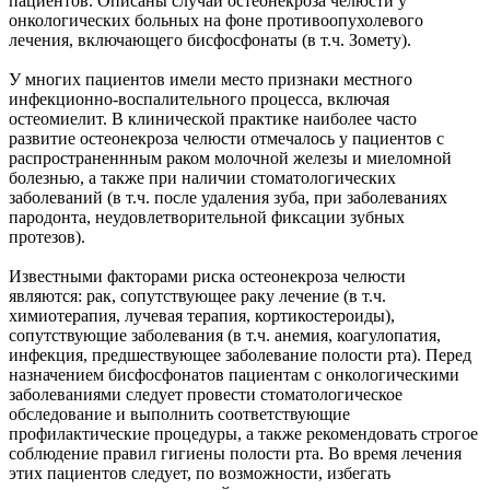
пациентов. Описаны случаи остеонекроза челюсти у
онкологических больных на фоне противоопухолевого
лечения, включающего бисфосфонаты (в т.ч. Зомету).
У многих пациентов имели место признаки местного
инфекционно-воспалительного процесса, включая
остеомиелит. В клинической практике наиболее часто
развитие остеонекроза челюсти отмечалось у пациентов с
распространеннным раком молочной железы и миеломной
болезнью, а также при наличии стоматологических
заболеваний (в т.ч. после удаления зуба, при заболеваниях
пародонта, неудовлетворительной фиксации зубных
протезов).
Известными факторами риска остеонекроза челюсти
являются: рак, сопутствующее раку лечение (в т.ч.
химиотерапия, лучевая терапия, кортикостероиды),
сопутствующие заболевания (в т.ч. анемия, коагулопатия,
инфекция, предшествующее заболевание полости рта). Перед
назначением бисфосфонатов пациентам с онкологическими
заболеваниями следует провести стоматологическое
обследование и выполнить соответствующие
профилактические процедуры, а также рекомендовать строгое
соблюдение правил гигиены полости рта. Во время лечения
этих пациентов следует, по возможности, избегать