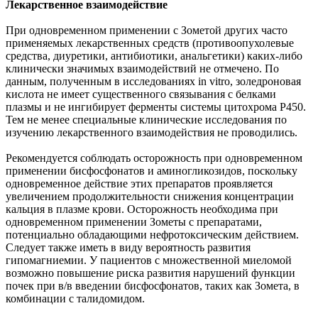
Лекарственное взаимодействие
При одновременном применении с Зометой других часто
применяемых лекарственных средств (противоопухолевые
средства, диуретики, антибиотики, анальгетики) каких-либо
клинически значимых взаимодействий не отмечено. По
данным, полученным в исследованиях in vitro, золедроновая
кислота не имеет существенного связывания с белками
плазмы и не ингибирует ферменты системы цитохрома P450.
Тем не менее специальные клинические исследования по
изучению лекарственного взаимодействия не проводились.
Рекомендуется соблюдать осторожность при одновременном
применении бисфосфонатов и аминогликозидов, поскольку
одновременное действие этих препаратов проявляется
увеличением продолжительности снижения концентрации
кальция в плазме крови. Осторожность необходима при
одновременном применении Зометы с препаратами,
потенциально обладающими нефротоксическим действием.
Следует также иметь в виду вероятность развития
гипомагниемии. У пациентов с множественной миеломой
возможно повышение риска развития нарушений функции
почек при в/в введении бисфосфонатов, таких как Зомета, в
комбинации с талидомидом.