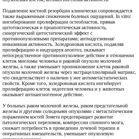
Подавление костной резорбции клинически сопровождается
также выраженным снижением болевых ощущений. In vitro:
ингибирование пролиферации остеобластов, прямая
цитотоксическая и проапоптическая активность,
синергический цитостатический эффект с
противоопухолевыми препаратами; антиадгезивная/
инвазивная активность. Золедроновая кислота, подавляя
пролиферацию и индуцируя апоптоз, оказывает
непосредственное противоопухолевое действие в отношении
клеток миеломы человека и раковой опухоли молочной
железы, а также уменьшает проникновение клеток раковой
опухоли молочной железы через экстрацеллюлярный матрикс,
что свидетельствует о наличии у нее антиметастатических
свойств. Кроме того, золедроновая кислота ингибирует
пролиферацию клеток эндотелия человека и у животных
оказывает антиангиогенное действие.
У больных раком молочной железы, раком предстательной
железы и другими солидными опухолями с метастатическим
поражением костей Зомета предотвращает развитие
патологических переломов, компрессии спинного мозга,
снижает потребность в проведении лучевой терапии и
оперативных вмешательств, уменьшает опухолевую