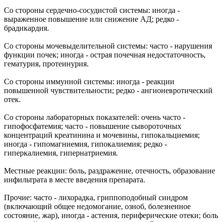
Со стороны сердечно-сосудистой системы: иногда -
выраженное повышение или снижение АД; редко -
брадикардия.
Со стороны мочевыделительной системы: часто - нарушения
функции почек; иногда - острая почечная недостаточность,
гематурия, протеинурия.
Со стороны иммунной системы: иногда - реакции
повышенной чувствительности; редко - ангионевротический
отек.
Со стороны лабораторных показателей: очень часто -
гипофосфатемия; часто - повышение сывороточных
концентраций креатинина и мочевины, гипокальциемия;
иногда - гипомагниемия, гипокалиемия; редко -
гиперкалиемия, гипернатриемия.
Местные реакции: боль, раздражение, отечность, образование
инфильтрата в месте введения препарата.
Прочие: часто - лихорадка, гриппоподобный синдром
(включающий общее недомогание, озноб, болезненное
состояние, жар), иногда - астения, периферические отеки; боль