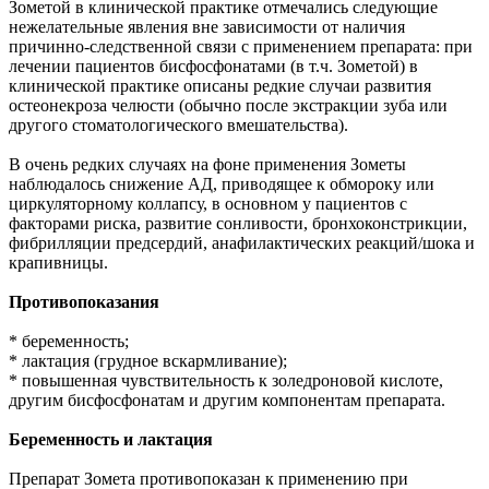
Зометой в клинической практике отмечались следующие
нежелательные явления вне зависимости от наличия
причинно-следственной связи с применением препарата: при
лечении пациентов бисфосфонатами (в т.ч. Зометой) в
клинической практике описаны редкие случаи развития
остеонекроза челюсти (обычно после экстракции зуба или
другого стоматологического вмешательства).
В очень редких случаях на фоне применения Зометы
наблюдалось снижение АД, приводящее к обмороку или
циркуляторному коллапсу, в основном у пациентов с
факторами риска, развитие сонливости, бронхоконстрикции,
фибрилляции предсердий, анафилактических реакций/шока и
крапивницы.
Противопоказания
* беременность;
* лактация (грудное вскармливание);
* повышенная чувствительность к золедроновой кислоте,
другим бисфосфонатам и другим компонентам препарата.
Беременность и лактация
Препарат Зомета противопоказан к применению при