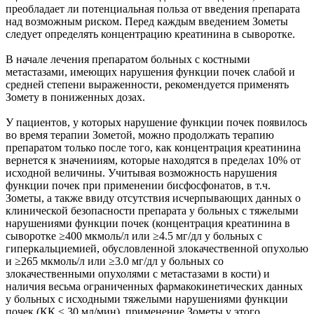
преобладает ли потенциальная польза от введения препарата
над возможным риском. Перед каждым введением Зометы
следует определять концентрацию креатинина в сыворотке.
В начале лечения препаратом больных с костными
метастазами, имеющих нарушения функции почек слабой и
средней степени выраженности, рекомендуется применять
Зомету в пониженных дозах.
У пациентов, у которых нарушение функции почек появилось
во время терапии Зометой, можно продолжать терапию
препаратом только после того, как концентрация креатинина
вернется к значенииям, которые находятся в пределах 10% от
исходной величины. Учитывая возможность нарушения
функции почек при применении бисфосфонатов, в т.ч.
Зометы, а также ввиду отсутствия исчерпывающих данных о
клинической безопасности препарата у больных с тяжелыми
нарушениями функции почек (концентрация креатинина в
сыворотке ≥400 мкмоль/л или ≥4.5 мг/дл у больных с
гиперкальциемией, обусловленной злокачественной опухолью
и ≥265 мкмоль/л или ≥3.0 мг/дл у больных со
злокачественными опухолями с метастазами в кости) и
наличия весьма ограниченных фармакокинетических данных
у больных с исходными тяжелыми нарушениями функции
почек (КК ≤ 30 мл/мин), применение Зометы у этого