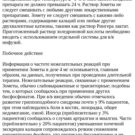
препарата не должно превышать 24 ч. Раствор Зометы не
следует смешивать с любыми другими лекарственными
препаратами. Зомету не следует смешивать с какими-либо
растворами, содержащими кальций или любые другие
двухвалентные катионы, такими как раствор Рингера лактат.
Приготовленный раствор золедроновой кислоты необходимо
вводить с использованием отдельной системы для в/в
инфузий.
Побочное действие
Информация о частоте нежелательных реакций при
применении Зометы в дозе 4 мг основывается, главным
образом, на данных, полученных при проведении длительной
терапии. Нежелательные реакции, связанные с применением
Зометы, обычно слабовыраженные и транзиторные; подобны
тем, о которых сообщалось при применении других
бисфосфонатов. При в/в введении обычно отмечалось
развитие гриппоподобного синдрома почти у 9% пациентов,
при этом наблюдались боли в костях, лихорадка, общее
недомогание, озноб. Иногда (приблизительно у 3%
пациентов) сообщалось о случаях артралгии и миалгии. Часто
(приблизительно у 20% пациентов) уменьшение почечной
экскреции кальция сопровождалось резким снижением
концентрации фосфора, что протекало бессимптомно и не