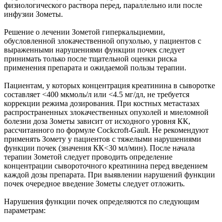
физиологического раствора перед, параллельно или после
инфузии Зометы.
Решение о лечении Зометой гиперкальциемии,
обусловленной злокачественной опухолью, у пациентов с
выраженными нарушениями функции почек следует
принимать только после тщательной оценки риска
применения препарата и ожидаемой пользы терапии.
Пациентам, у которых концентрация креатинина в сыворотке
составляет <400 мкмоль/л или <4.5 мг/дл, не требуется
коррекции режима дозирования. При костных метастазах
распространенных злокачественных опухолей и миеломной
болезни доза Зометы зависит от исходного уровня КК,
рассчитанного по формуле Cockcroft-Gault. Не рекомендуют
применять Зомету у пациентов с тяжелыми нарушениями
функции почек (значения КК<30 мл/мин). После начала
терапии Зометой следует проводить определение
концентрации сывороточного креатинина перед введением
каждой дозы препарата. При выявлении нарушений функции
почек очередное введение Зометы следует отложить.
Нарушения функции почек определяются по следующим
параметрам: