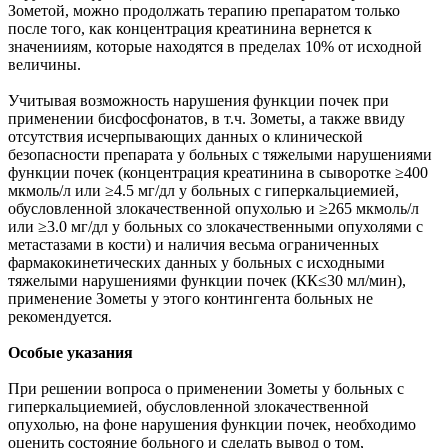
Зометой, можно продолжать терапию препаратом только
после того, как концентрация креатинина вернется к
значенииям, которые находятся в пределах 10% от исходной
величины.
Учитывая возможность нарушения функции почек при
применении бисфосфонатов, в т.ч. Зометы, а также ввиду
отсутствия исчерпывающих данных о клинической
безопасности препарата у больных с тяжелыми нарушениями
функции почек (концентрация креатинина в сыворотке ≥400
мкмоль/л или ≥4.5 мг/дл у больных с гиперкальциемией,
обусловленной злокачественной опухолью и ≥265 мкмоль/л
или ≥3.0 мг/дл у больных со злокачественными опухолями с
метастазами в кости) и наличия весьма ограниченных
фармакокинетических данных у больных с исходными
тяжелыми нарушениями функции почек (КК≤30 мл/мин),
применение Зометы у этого контингента больных не
рекомендуется.
Особые указания
При решении вопроса о применении Зометы у больных с
гиперкальциемией, обусловленной злокачественной
опухолью, на фоне нарушения функции почек, необходимо
оценить состояние больного и сделать вывод о том,