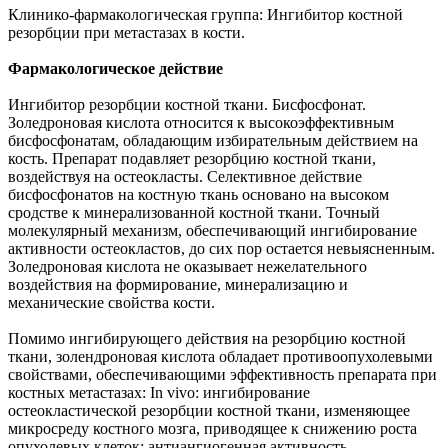
Клинико-фармакологическая группа: Ингибитор костной
резорбции при метастазах в кости.
Фармакологическое действие
Ингибитор резорбции костной ткани. Бисфосфонат.
Золедроновая кислота относится к высокоэффективным
бисфосфонатам, обладающим избирательным действием на
кость. Препарат подавляет резорбцию костной ткани,
воздействуя на остеокласты. Селективное действие
бисфосфонатов на костную ткань основано на высоком
сродстве к минерализованной костной ткани. Точный
молекулярный механизм, обеспечивающий ингибирование
активности остеокластов, до сих пор остается невыясненным.
Золедроновая кислота не оказывает нежелательного
воздействия на формирование, минерализацию и
механические свойства кости.
Помимо ингибирующего действия на резорбцию костной
ткани, золендроновая кислота обладает противоопухолевыми
свойствами, обеспечивающими эффективность препарата при
костных метастазах: In vivo: ингибирование
остеокластической резорбции костной ткани, изменяющее
микросреду костного мозга, приводящее к снижению роста
опухолевых клеток; антиангиогенная активность.