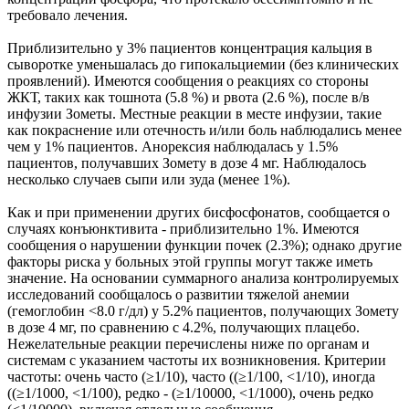
требовало лечения.
Приблизительно у 3% пациентов концентрация кальция в
сыворотке уменьшалась до гипокальциемии (без клинических
проявлений). Имеются сообщения о реакциях со стороны
ЖКТ, таких как тошнота (5.8 %) и рвота (2.6 %), после в/в
инфузии Зометы. Местные реакции в месте инфузии, такие
как покраснение или отечность и/или боль наблюдались менее
чем у 1% пациентов. Анорексия наблюдалась у 1.5%
пациентов, получавших Зомету в дозе 4 мг. Наблюдалось
несколько случаев сыпи или зуда (менее 1%).
Как и при применении других бисфосфонатов, сообщается о
случаях конъюнктивита - приблизительно 1%. Имеются
сообщения о нарушении функции почек (2.3%); однако другие
факторы риска у больных этой группы могут также иметь
значение. На основании суммарного анализа контролируемых
исследований сообщалось о развитии тяжелой анемии
(гемоглобин <8.0 г/дл) у 5.2% пациентов, получающих Зомету
в дозе 4 мг, по сравнению с 4.2%, получающих плацебо.
Нежелательные реакции перечислены ниже по органам и
системам с указанием частоты их возникновения. Критерии
частоты: очень часто (≥1/10), часто ((≥1/100, <1/10), иногда
((≥1/1000, <1/100), редко - (≥1/10000, <1/1000), очень редко