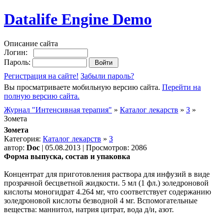
Datalife Engine Demo
Описание сайта
Логин:
Пароль:
Регистрация на сайте!
Забыли пароль?
Вы просматриваете мобильную версию сайта.
Перейти на
полную версию сайта.
Журнал "Интенсивная терапия"
»
Каталог лекарств
»
З
»
Зомета
Зомета
Категория:
Каталог лекарств
»
З
автор:
Doc
| 05.08.2013 | Просмотров: 2086
Форма выпуска, состав и упаковка
Концентрат для приготовления раствора для инфузий в виде
прозрачной бесцветной жидкости. 5 мл (1 фл.) золедроновой
кислоты моногидрат 4.264 мг, что соответствует содержанию
золедроновой кислоты безводной 4 мг. Вспомогательные
вещества: маннитол, натрия цитрат, вода д/и, азот.