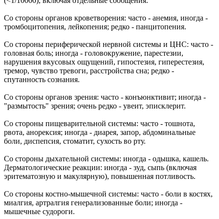
(<1/10000), включая отдельные сообщения.
Со стороны органов кроветворения: часто - анемия, иногда -
тромбоцитопения, лейкопения; редко - панцитопения.
Со стороны периферической нервной системы и ЦНС: часто -
головная боль; иногда - головокружение, парестезии,
нарушения вкусовых ощущений, гипостезия, гиперестезия,
тремор, чувство тревоги, расстройства сна; редко -
спутанность сознания.
Со стороны органов зрения: часто - конъюнктивит; иногда -
"размытость" зрения; очень редко - увеит, эписклерит.
Со стороны пищеварительной системы: часто - тошнота,
рвота, анорексия; иногда - диарея, запор, абдоминальные
боли, диспепсия, стоматит, сухость во рту.
Со стороны дыхательной системы: иногда - одышка, кашель.
Дерматологические реакции: иногда - зуд, сыпь (включая
эритематозную и макулярную), повышенная потливость.
Со стороны костно-мышечной системы: часто - боли в костях,
миалгия, артралгия генерализованные боли; иногда -
мышечные судороги.