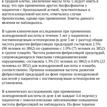
в грудной клетке, увеличение массы тела. Следует иметь в
виду, что при применении других бисфосфонатов у
пациентов с бронхиальной астмой, чувствительных к
ацетилсалициловой кислоте, отмечались случаи
бронхоспазма, однако при применении Зометы данного
явления не наблюдалось.
В одном клиническом исследовании при применении
золендроновой кислоты в течение 3 лет у пациенток с
постменопаузным остеопорозом (в дозе 5 мг 1 раз/год) общая
частота развития фибрилляции предсердий составляла 2.5%
(96 человек из 3862) по сравнению с 1.9% (75 человек из 3852)
в группе плацебо. Частота развития фибрилляций предсердий,
сопровождающихся тяжелыми гемодинамическими
нарушениями, составляла 1.3% (51 человек из 3862) и 0.6% (22
человека из 3852) для золендроновой кислоты и плацебо,
соответственно. Прчиина повышения частоты развития
фибрилляций предсердий на фоне терапии золендроновой
кислотой у пациенток с постменопаузным остеопорозом не
установлена.
В клинических исследованиях при применении
золендроновой кислоты (в дозе 4 мг каждые 3-4 недели) у
пациентов с онкологическими заболеваниями повышения
частоты фибрилляций не наблюдалось. На фоне терапии