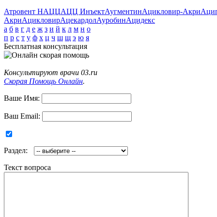
Атровент Н
АЦЦ
АЦЦ Инъект
Аугментин
Ацикловир-Акри
Аци
Акри
Ацикловир
Ацекардол
Ауробин
Ацидекс
а
б
в
г
д
е
ж
з
и
й
к
л
м
н
о
п
р
с
т
у
ф
х
ц
ч
ш
щ
э
ю
я
Бесплатная консультация
Консультируют врачи 03.ru
Скорая Помощь Онлайн
.
Ваше Имя:
Ваш Email:
Раздел:
Текст вопроса