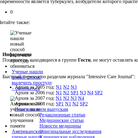
современности является туберкулез, возбудители которого прак
0
Читайте также:
Информация
Посетители, находящиеся в группе
Гости
, не могут оставлять
Ученые нашли
Быстрый переход по разделам журнала "Intensive Care Journal":
новый способ
вылечить простуду
Архив за 2005 год:
N1
N2
N3
– обниматься
Архив за 2006 год:
N1
N2
SP1
N3
N4
SP2
Архив за 2007 год:
N1
N2
N3
N4
Архив за 2008 год:
SP1
N1
N2
SP2
Поиск по всем выпускам
Редакционные статьи
Медицинские статьи
Новости медицины
Американские
Оригинальные исследования
ученые нашли
Клинические наблюдения