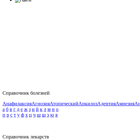
Справочник болезней
Анафилаксия
Агнозия
Атопический
Анкилоз
Адентия
Амнезия
Ан
а
б
в
г
д
е
ж
з
и
й
к
л
м
н
о
п
р
с
т
у
ф
х
ц
ч
ш
щ
э
ю
я
Справочник лекарств