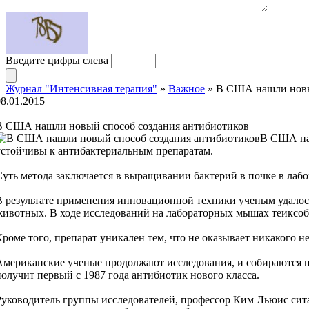
Введите цифры слева
Журнал "Интенсивная терапия"
»
Важное
» В США нашли новы
08.01.2015
В США нашли новый способ создания антибиотиков
В США наш
устойчивы к антибактериальным препаратам.
Суть метода заключается в выращивании бактерий в почке в лаб
В результате применения инновационной техники ученым удалось
животных. В ходе исследований на лабораторных мышах теиксо
Кроме того, препарат уникален тем, что не оказывает никакого 
Американские ученые продолжают исследования, и собираются п
получит первый с 1987 года антибиотик нового класса.
Руководитель группы исследователей, профессор Ким Льюис сита