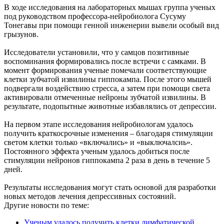
В ходе исследования на лабораторных мышах группа ученых
под руководством профессора-нейробиолога Сусуму
Тонегавы при помощи генной инженерии вывели особый вид
грызунов.
Исследователи установили, что у самцов позитивные
воспоминания формировались после встречи с самками. В
момент формирования ученые помечали соответствующие
клетки зубчатой извилины гиппокампа. После этого мышей
подвергали воздействию стресса, а затем при помощи света
активировали отмеченные нейроны зубчатой извилины. В
результате, подопытные животные избавлялись от депрессии.
На первом этапе исследования нейробиологам удалось
получить краткосрочные изменения – благодаря стимуляции
светом клетки только «включались» и «выключалсиь».
Постоянного эффекта ученым удалось добиться после
стимуляции нейронов гиппокампа 2 раза в день в течение 5
дней.
Результаты исследования могут стать основой для разработки
новых методов лечения депрессивных состояний.
Другие новости по теме:
Ученым удалось получить клетки лимфатической