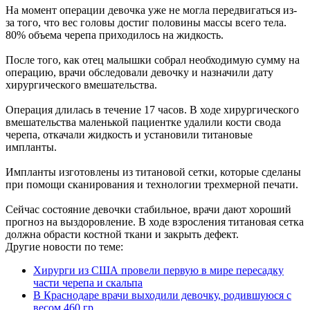
На момент операции девочка уже не могла передвигаться из-
за того, что вес головы достиг половины массы всего тела.
80% объема черепа приходилось на жидкость.
После того, как отец малышки собрал необходимую сумму на
операцию, врачи обследовали девочку и назначили дату
хирургического вмешательства.
Операция длилась в течение 17 часов. В ходе хирургического
вмешательства маленькой пациентке удалили кости свода
черепа, откачали жидкость и установили титановые
импланты.
Импланты изготовлены из титановой сетки, которые сделаны
при помощи сканирования и технологии трехмерной печати.
Сейчас состояние девочки стабильное, врачи дают хороший
прогноз на выздоровление. В ходе взросления титановая сетка
должна обрасти костной ткани и закрыть дефект.
Другие новости по теме:
Хирурги из США провели первую в мире пересадку
части черепа и скальпа
В Краснодаре врачи выходили девочку, родившуюся с
весом 460 гр