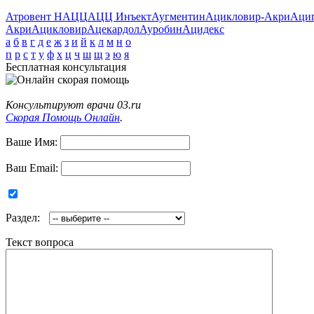
Атровент Н
АЦЦ
АЦЦ Инъект
Аугментин
Ацикловир-Акри
Аци
Акри
Ацикловир
Ацекардол
Ауробин
Ацидекс
а
б
в
г
д
е
ж
з
и
й
к
л
м
н
о
п
р
с
т
у
ф
х
ц
ч
ш
щ
э
ю
я
Бесплатная консультация
Консультируют врачи 03.ru
Скорая Помощь Онлайн
.
Ваше Имя:
Ваш Email:
Раздел:
Текст вопроса