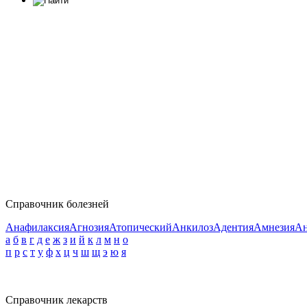
Справочник болезней
Анафилаксия
Агнозия
Атопический
Анкилоз
Адентия
Амнезия
Ан
а
б
в
г
д
е
ж
з
и
й
к
л
м
н
о
п
р
с
т
у
ф
х
ц
ч
ш
щ
э
ю
я
Справочник лекарств