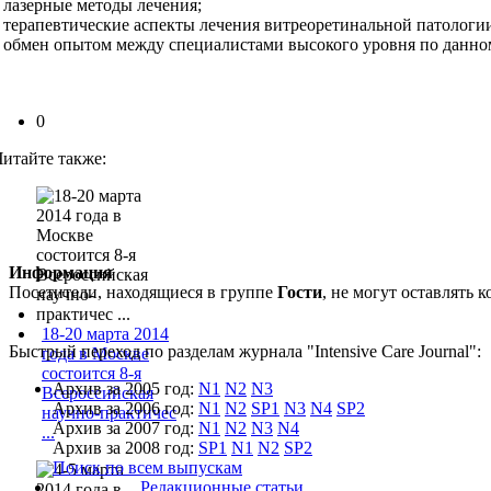
• лазерные методы лечения;
• терапевтические аспекты лечения витреоретинальной патологи
• обмен опытом между специалистами высокого уровня по данн
0
Читайте также:
Информация
Посетители, находящиеся в группе
Гости
, не могут оставлять
18-20 марта 2014
Быстрый переход по разделам журнала "Intensive Care Journal":
года в Москве
состоится 8-я
Архив за 2005 год:
N1
N2
N3
Всероссийская
Архив за 2006 год:
N1
N2
SP1
N3
N4
SP2
научно-практичес
Архив за 2007 год:
N1
N2
N3
N4
...
Архив за 2008 год:
SP1
N1
N2
SP2
Поиск по всем выпускам
Редакционные статьи