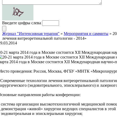
Введите цифры слева
Журнал "Интенсивная терапия"
»
Мероприятия и саммиты
» 20
лечения витреоретинальной патологии - 2014»
19.03.2014
20-21 марта 2014 года в Москве состоится XII Международная н
марта 2014 года в Москве состоится XII Международная научно-
Место проведения: Россия, Москва, ФГБУ «МНТК «Микрохирургия 
«Современные технологии лечения витреоретинальной патологии
хирургического (эндовитреального, эписклерального) и лазерног
Основные направления работы конференции:
• система организации высокотехнологичной медицинской помощ
• демонстрация «живой» хирургии ведущих специалистов в этой 
• эндовитреальная и эписклеральная хирургия;