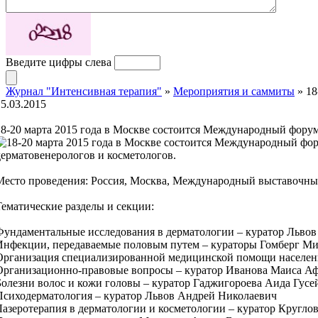
Введите цифры слева
Журнал "Интенсивная терапия"
»
Мероприятия и саммиты
» 18
15.03.2015
18-20 марта 2015 года в Москве состоится Международный фору
дерматовенерологов и косметологов.
Место проведения: Россия, Москва, Международный выставочны
Тематические разделы и секции:
Фундаментальные исследования в дерматологии – куратор Льво
Инфекции, передаваемые половым путем – кураторы Гомберг Ми
Организация специализированной медицинской помощи населени
Организационно-правовые вопросы – куратор Иванова Маиса Аф
Болезни волос и кожи головы – куратор Гаджигороева Аида Гусе
Психодерматология – куратор Львов Андрей Николаевич
Лазеротерапия в дерматологии и косметологии – куратор Кругло