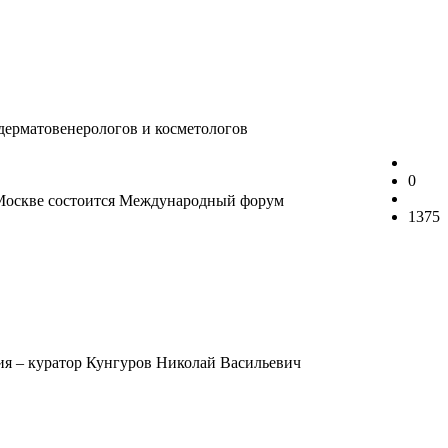
дерматовенерологов и косметологов
0
в Москве состоится Международный форум
1375
я – куратор Кунгуров Николай Васильевич