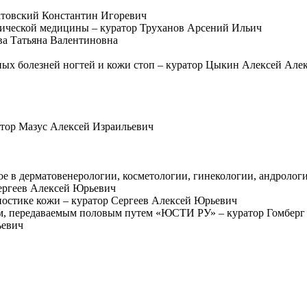
атовский Константин Игоревич
тической медицины – куратор Труханов Арсений Ильич
ва Татьяна Валентиновна
х болезней ногтей и кожи стоп – куратор Цыкин Алексей Але
атор Мазус Алексей Израильевич
 в дерматовенерологии, косметологии, гинекологии, андрологи
ергеев Алексей Юрьевич
гностике кожи – куратор Сергеев Алексей Юрьевич
ям, передаваемым половым путем «ЮСТИ РУ» – куратор Гомбер
ьевич