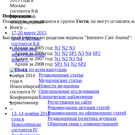
Информация
Посетители, находящиеся в группе
Гости
, не могут оставлять
17-20 марта 2015
Быстрый переход по разделам журнала "Intensive Care Journal":
года в Москве
состоится 8-й
Архив за 2005 год:
N1
N2
N3
Московский
Архив за 2006 год:
N1
N2
SP1
N3
N4
SP2
международный
Архив за 2007 год:
N1
N2
N3
N4
Конгр ...
Архив за 2008 год:
SP1
N1
N2
SP2
Поиск по всем выпускам
Редакционные статьи
Медицинские статьи
Новости медицины
Оригинальные исследования
Клинические наблюдения
Регистрация на сайте
Рекомендации авторам статей
Рекомендации по оформлению статей
13–14 ноября 2014
Редакционная политика журнала
года в
Обратная связь с администрацией
Новосибирске
состоится IV