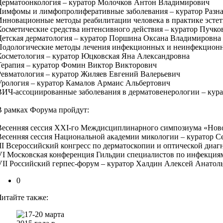
Дерматоонкология – куратор Молочков Антон Владимирович
Лимфомы и лимфопролиферативные заболевания – куратор Разн
Инновационные методы реабилитации человека в практике эсте
Косметические средства интенсивного действия – куратор Пучко
Детская дерматология – куратор Поршина Оксана Владимировна
Подологические методы лечения инфекционных и неинфекционны
Косметология – куратор Юцковская Яна Александровна
Терапия – куратор Фомин Виктор Викторович
Ревматология – куратор Жиляев Евгений Валерьевич
Урология – куратор Камалов Армаис Альбертович
ВИЧ-ассоциированные заболевания в дерматовенерологии – кур
В рамках Форума пройдут:
Весенняя сессия XXI-го Междисциплинарного симпозиума «Новое
Весенняя сессия Национальной академии микологии – куратор С
III Всероссийский конгресс по дерматоскопии и оптической диа
VI Московская конференция Гильдии специалистов по инфекци
VII Российский герпес-форум – куратор Халдин Алексей Анатол
0
Читайте также: