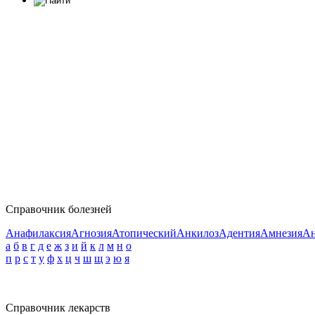
Справочник болезней
Анафилаксия
Агнозия
Атопический
Анкилоз
Адентия
Амнезия
Ан
а
б
в
г
д
е
ж
з
и
й
к
л
м
н
о
п
р
с
т
у
ф
х
ц
ч
ш
щ
э
ю
я
Справочник лекарств