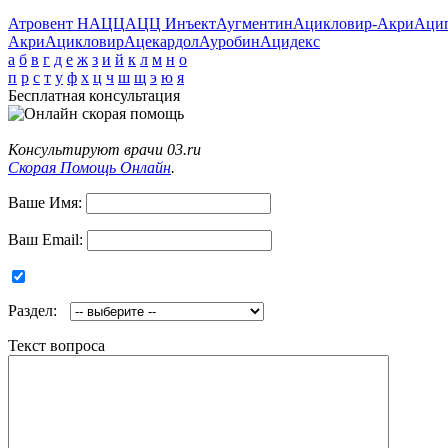
Атровент Н
АЦЦ
АЦЦ Инъект
Аугментин
Ацикловир-Акри
Аци
Акри
Ацикловир
Ацекардол
Ауробин
Ацидекс
а
б
в
г
д
е
ж
з
и
й
к
л
м
н
о
п
р
с
т
у
ф
х
ц
ч
ш
щ
э
ю
я
Бесплатная консультация
Консультируют врачи 03.ru
Скорая Помощь Онлайн
.
Ваше Имя:
Ваш Email:
Раздел:
Текст вопроса