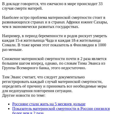
В докладе говорится, что ежечасно в мире происходит 33
случая смерти матерей.
Наиболее остро проблема материнской смертности стоит в
развивающихся странах и в странах Африки южнее Сахары,
чем в экономически развитых государствах.
Например, в период беременности и родов рискует умереть
каждая 15-я жительница Чада и каждая 18-я жительница
Сомали. В тоже время этот показатель в Финляндии в 1000
раз меньше.
Снижение материнской смертности почти в 2 раза является
большим шагом вперед, однако, по словам Тима Эванса из
Группы Всемирного банка, этого недостаточно.
Тим Эванс считает, что следует документально
регистрировать каждый случай материнской смертности,
определять её причину и принимать все необходимые меры
для недопущения повторения ситуации.
Другие новости по теме:
Россияне стали жить на 5 месяцев дольше
Показатель материнской смертности в России снизился
более чем в 2 раза