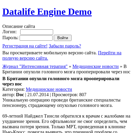
Datalife Engine Demo
Описание сайта
Логин:
Пароль:
Регистрация на сайте!
Забыли пароль?
Вы просматриваете мобильную версию сайта.
Перейти на
полную версию сайта.
Журнал "Интенсивная терапия"
»
Медицинские новости
» В
Британии опухоли головного мозга прооперировали через нос
В Британии опухоли головного мозга прооперировали
через нос
Категория:
Медицинские новости
автор:
Doc
| 21.07.2014 | Просмотров: 807
Уникальную операцию проведи британские специалисты
пенсионеру, страдающему опухолью головного мозга.
69-летний Найджел Тинсли обратился к врачам с жалобами на
ухудшение зрения. Его офтальмолог не смог определить, чем
вызвана потеря зрения. Только МРТ, проведенная в клинике
Нью-Кросс, помогла выявить, что причиной проблем со