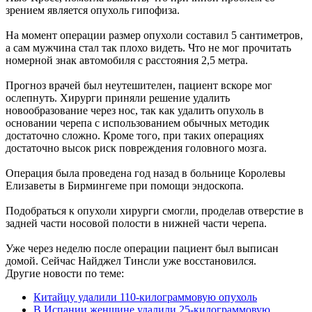
зрением является опухоль гипофиза.
На момент операции размер опухоли составил 5 сантиметров,
а сам мужчина стал так плохо видеть. Что не мог прочитать
номерной знак автомобиля с расстояния 2,5 метра.
Прогноз врачей был неутешителен, пациент вскоре мог
ослепнуть. Хирурги приняли решение удалить
новообразование через нос, так как удалить опухоль в
основании черепа с использованием обычных методик
достаточно сложно. Кроме того, при таких операциях
достаточно высок риск повреждения головного мозга.
Операция была проведена год назад в больнице Королевы
Елизаветы в Бирмингеме при помощи эндоскопа.
Подобраться к опухоли хирурги смогли, проделав отверстие в
задней части носовой полости в нижней части черепа.
Уже через неделю после операции пациент был выписан
домой. Сейчас Найджел Тинсли уже восстановился.
Другие новости по теме:
Китайцу удалили 110-килограммовую опухоль
В Испании женщине удалили 25-килограммовую